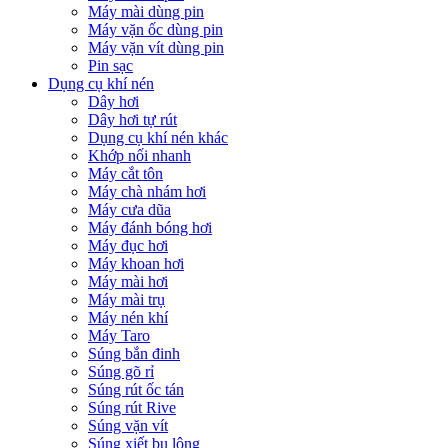
Máy mài dùng pin
Máy vặn ốc dùng pin
Máy vặn vít dùng pin
Pin sạc
Dụng cụ khí nén
Dây hơi
Dây hơi tự rút
Dụng cụ khí nén khác
Khớp nối nhanh
Máy cắt tôn
Máy chà nhám hơi
Máy cưa dũa
Máy đánh bóng hơi
Máy đục hơi
Máy khoan hơi
Máy mài hơi
Máy mài trụ
Máy nén khí
Máy Taro
Súng bắn đinh
Súng gõ rỉ
Súng rút ốc tán
Súng rút Rive
Súng vặn vít
Súng xiết bu lông