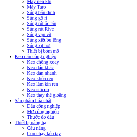
Máy nén khí
Máy Taro
Súng bắn đinh
Súng gõ rỉ
Súng rút ốc tán
Súng rút Rive
Súng vặn vít
Súng xiết bu lông
Súng xịt hơi
Thiết bị bơm mỡ
Keo dán công nghiệp
Keo chống xoay
Keo dán khác
Keo dán nhanh
Keo khóa ren
Keo làm kín ren
Keo silicon
Keo thay thế gioăng
Sản phẩm hóa chất
Dầu công nghiệp
Mỡ công nghiệp
Thước đo dầu
Thiết bị nâng hạ
Cầu nâng
Con chạy kéo tay