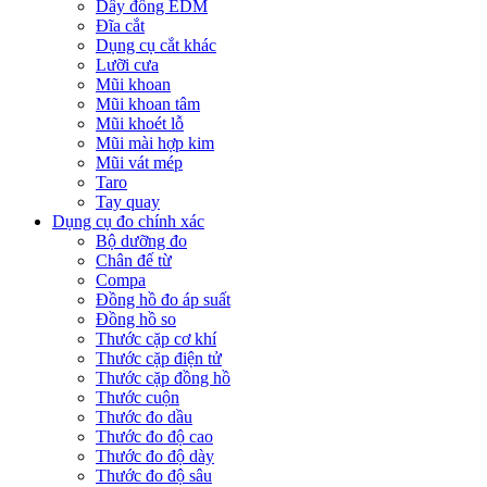
Dây đồng EDM
Đĩa cắt
Dụng cụ cắt khác
Lưỡi cưa
Mũi khoan
Mũi khoan tâm
Mũi khoét lỗ
Mũi mài hợp kim
Mũi vát mép
Taro
Tay quay
Dụng cụ đo chính xác
Bộ dưỡng đo
Chân đế từ
Compa
Đồng hồ đo áp suất
Đồng hồ so
Thước cặp cơ khí
Thước cặp điện tử
Thước cặp đồng hồ
Thước cuộn
Thước đo dầu
Thước đo độ cao
Thước đo độ dày
Thước đo độ sâu