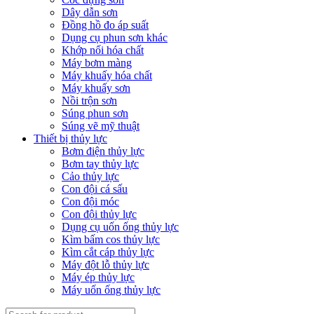
Dây dẫn sơn
Đồng hồ đo áp suất
Dụng cụ phun sơn khác
Khớp nối hóa chất
Máy bơm màng
Máy khuấy hóa chất
Máy khuấy sơn
Nồi trộn sơn
Súng phun sơn
Súng vẽ mỹ thuật
Thiết bị thủy lực
Bơm điện thủy lực
Bơm tay thủy lực
Cảo thủy lực
Con đội cá sấu
Con đội móc
Con đội thủy lực
Dụng cụ uốn ống thủy lực
Kìm bấm cos thủy lực
Kìm cắt cáp thủy lực
Máy đột lỗ thủy lực
Máy ép thủy lực
Máy uốn ống thủy lực