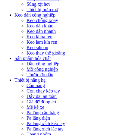
Súng xịt hơi
Thiết bị bơm mỡ
Keo dán công nghiệp
Keo chống xoay
Keo dán khác
Keo dán nhanh
Keo khóa ren
Keo làm kín ren
Keo silicon
Keo thay thế gioăng
Sản phẩm hóa chất
Dầu công nghiệp
Mỡ công nghiệp
Thước đo dầu
Thiết bị nâng hạ
Cầu nâng
Con chạy kéo tay
Dây đai an toàn
Giá đỡ động cơ
Mễ kê xe
Pa lăng cân bằng
Pa lăng điện
Pa lăng xích kéo tay
Pa lăng xích lắc tay
Thang nhôm