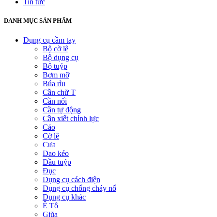
Tin tức
DANH MỤC SẢN PHẨM
Dụng cụ cầm tay
Bộ cờ lê
Bộ dụng cụ
Bộ tuýp
Bơm mỡ
Búa rìu
Cần chữ T
Cần nối
Cần tự động
Cần xiết chỉnh lực
Cảo
Cờ lê
Cưa
Dao kéo
Đầu tuýp
Đục
Dụng cụ cách điện
Dụng cụ chống cháy nổ
Dụng cụ khác
Ê Tô
Giũa