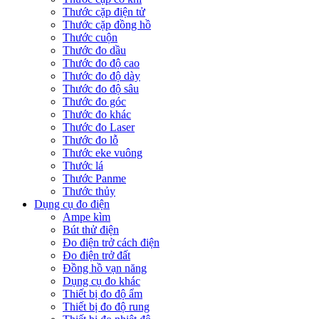
Thước cặp điện tử
Thước cặp đồng hồ
Thước cuộn
Thước đo dầu
Thước đo độ cao
Thước đo độ dày
Thước đo độ sâu
Thước đo góc
Thước đo khác
Thước đo Laser
Thước đo lỗ
Thước eke vuông
Thước lá
Thước Panme
Thước thủy
Dụng cụ đo điện
Ampe kìm
Bút thử điện
Đo điện trở cách điện
Đo điện trở đất
Đồng hồ vạn năng
Dụng cụ đo khác
Thiết bị đo độ ẩm
Thiết bị đo độ rung