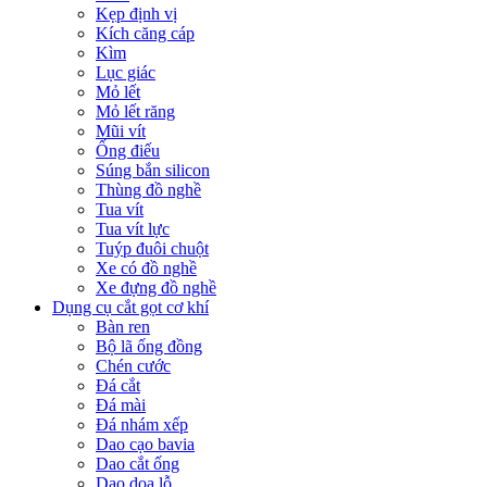
Kẹp định vị
Kích căng cáp
Kìm
Lục giác
Mỏ lết
Mỏ lết răng
Mũi vít
Ống điếu
Súng bắn silicon
Thùng đồ nghề
Tua vít
Tua vít lực
Tuýp đuôi chuột
Xe có đồ nghề
Xe đựng đồ nghề
Dụng cụ cắt gọt cơ khí
Bàn ren
Bộ lã ống đồng
Chén cước
Đá cắt
Đá mài
Đá nhám xếp
Dao cạo bavia
Dao cắt ống
Dao doa lỗ