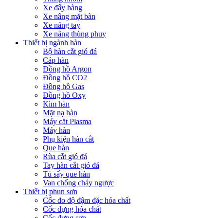
Xe đẩy hàng
Xe nâng mặt bàn
Xe nâng tay
Xe nâng thùng phuy
Thiết bị ngành hàn
Bộ hàn cắt gió đá
Cáp hàn
Đồng hồ Argon
Đồng hồ CO2
Đồng hồ Gas
Đồng hồ Oxy
Kìm hàn
Mặt nạ hàn
Máy cắt Plasma
Máy hàn
Phụ kiện hàn cắt
Que hàn
Rùa cắt gió đá
Tay hàn cắt gió đá
Tủ sấy que hàn
Van chống cháy ngược
Thiết bị phun sơn
Cốc đo độ đậm đặc hóa chất
Cốc đựng hóa chất
Cốc đựng sơn