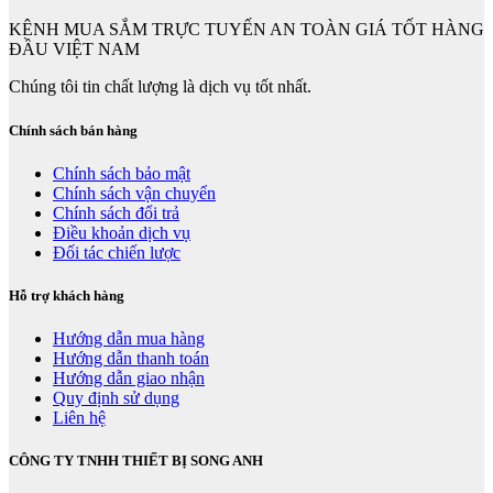
KÊNH MUA SẮM TRỰC TUYẾN AN TOÀN GIÁ TỐT HÀNG
ĐẦU VIỆT NAM
Chúng tôi tin chất lượng là dịch vụ tốt nhất.
Chính sách bán hàng
Chính sách bảo mật
Chính sách vận chuyển
Chính sách đổi trả
Điều khoản dịch vụ
Đối tác chiến lược
Hỗ trợ khách hàng
Hướng dẫn mua hàng
Hướng dẫn thanh toán
Hướng dẫn giao nhận
Quy định sử dụng
Liên hệ
CÔNG TY TNHH THIẾT BỊ SONG ANH