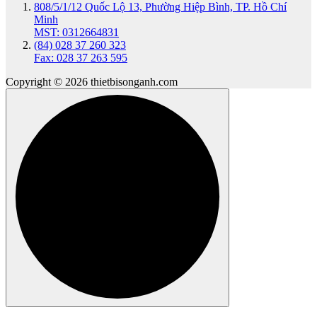
808/5/1/12 Quốc Lộ 13, Phường Hiệp Bình, TP. Hồ Chí
Minh
MST: 0312664831
(84) 028 37 260 323
Fax: 028 37 263 595
Copyright © 2026 thietbisonganh.com