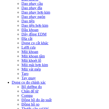
Dao phay cầu
Dao phay đĩa
Dao phay hợp kim
Dao phay ngón
Dao tiện
Dao tiện hợp kim
Đầu khoan
Dây đồng EDM
Đĩa cắt
Dụng cụ cắt khác
Lưỡi cưa
Mũi khoan
Mũi khoan tâm
Mũi khoét lỗ
Mũi mài hợp kim
Mũi vát mép
Taro
Tay quay
Dụng cụ đo chính xác
Bộ dưỡng đo
Chân đế từ
Compa
Đồng hồ đo áp suất
Đồng hồ so
Thước cặp cơ khí