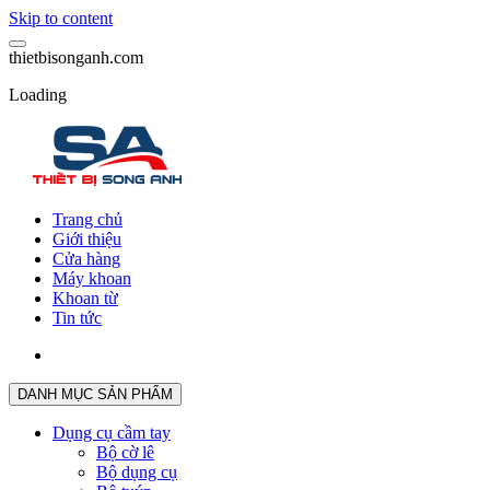
Skip to content
t
h
i
e
t
b
i
s
o
n
g
a
n
h
.
c
o
m
Loading
Trang chủ
Giới thiệu
Cửa hàng
Máy khoan
Khoan từ
Tin tức
DANH MỤC SẢN PHẨM
Dụng cụ cầm tay
Bộ cờ lê
Bộ dụng cụ