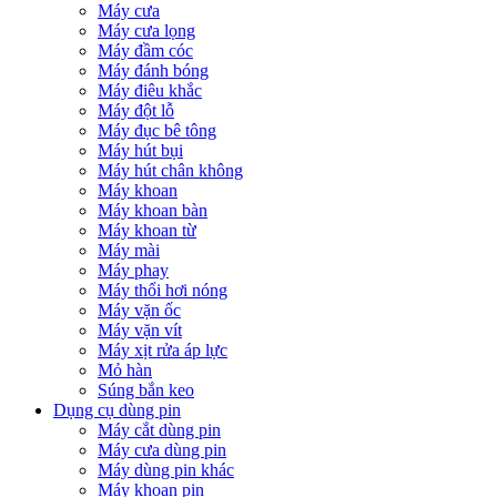
Máy cưa
Máy cưa lọng
Máy đầm cóc
Máy đánh bóng
Máy điêu khắc
Máy đột lỗ
Máy đục bê tông
Máy hút bụi
Máy hút chân không
Máy khoan
Máy khoan bàn
Máy khoan từ
Máy mài
Máy phay
Máy thổi hơi nóng
Máy vặn ốc
Máy vặn vít
Máy xịt rửa áp lực
Mỏ hàn
Súng bắn keo
Dụng cụ dùng pin
Máy cắt dùng pin
Máy cưa dùng pin
Máy dùng pin khác
Máy khoan pin