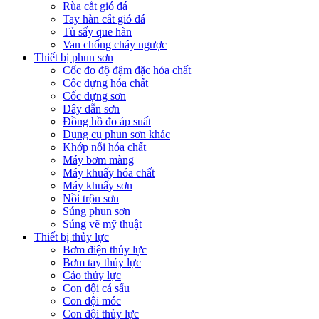
Rùa cắt gió đá
Tay hàn cắt gió đá
Tủ sấy que hàn
Van chống cháy ngược
Thiết bị phun sơn
Cốc đo độ đậm đặc hóa chất
Cốc đựng hóa chất
Cốc đựng sơn
Dây dẫn sơn
Đồng hồ đo áp suất
Dụng cụ phun sơn khác
Khớp nối hóa chất
Máy bơm màng
Máy khuấy hóa chất
Máy khuấy sơn
Nồi trộn sơn
Súng phun sơn
Súng vẽ mỹ thuật
Thiết bị thủy lực
Bơm điện thủy lực
Bơm tay thủy lực
Cảo thủy lực
Con đội cá sấu
Con đội móc
Con đội thủy lực