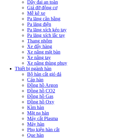
Dây đai an toàn
Giá đỡ động cơ
Mễ kê xe
Pa lăng cân bằng
Pa lăng điện
Pa lăng xích kéo tay
Pa lăng xích lắc tay
Thang nhôm
Xe đẩy hàng
Xe nâng mặt bàn
Xe nâng tay
Xe nâng thùng phuy
Thiết bị ngành hàn
Bộ hàn cắt gió đá
Cáp hàn
Đồng hồ Argon
Đồng hồ CO2
Đồng hồ Gas
Đồng hồ Oxy
Kìm hàn
Mặt nạ hàn
Máy cắt Plasma
Máy hàn
Phụ kiện hàn cắt
Que hàn