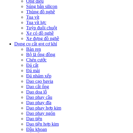
Ống điếu
Súng bắn silicon
Thùng đồ nghề
Tua vít
Tua vít lực
Tuýp đuôi chuột
Xe có đồ nghề
Xe đựng đồ nghề
Dụng cụ cắt gọt cơ khí
Bàn ren
Bộ lã ống đồng
Chén cước
Đá cắt
Đá mài
Đá nhám xếp
Dao cạo bavia
Dao cắt ống
Dao doa lỗ
Dao phay cầu
Dao phay đĩa
Dao phay hợp kim
Dao phay ngón
Dao tiện
Dao tiện hợp kim
Đầu khoan