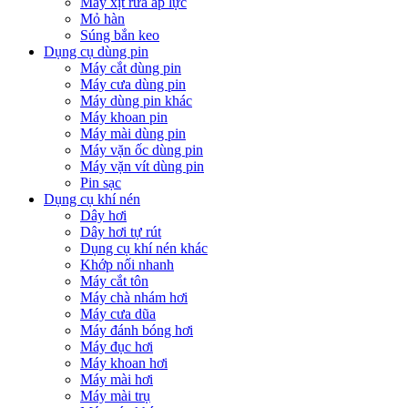
Máy xịt rửa áp lực
Mỏ hàn
Súng bắn keo
Dụng cụ dùng pin
Máy cắt dùng pin
Máy cưa dùng pin
Máy dùng pin khác
Máy khoan pin
Máy mài dùng pin
Máy vặn ốc dùng pin
Máy vặn vít dùng pin
Pin sạc
Dụng cụ khí nén
Dây hơi
Dây hơi tự rút
Dụng cụ khí nén khác
Khớp nối nhanh
Máy cắt tôn
Máy chà nhám hơi
Máy cưa dũa
Máy đánh bóng hơi
Máy đục hơi
Máy khoan hơi
Máy mài hơi
Máy mài trụ