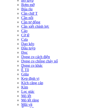
Bộ tuýp
Bơm mỡ
Búa rìu
Cần chữ T
Cần nối
Cần tự động
Cần xiết chỉnh lực
Cảo
Cờ lê
Cưa
Dao kéo
Đầu tuýp
Đục
Dụng cụ cách điện
Dụng cụ chống cháy nổ
Dụng cụ khác
Ê Tô
Giũa
Kẹp định vị
Kích căng cáp
Kìm
Lục giác
Mỏ lết
Mỏ lết răng
Mũi vít