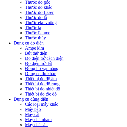
Thước đo góc
Thước đo khác
Thước đo Laser
Thước đo lỗ
Thước eke vuông
Thước lá
Thước Panme
Thước thủy
Dụng cụ đo điện
Ampe kìm
Bút thử điện
Đo điện trở cách điện
Đo điện trở đất
Đồng hồ vạn năng
Dụng cụ đo khác
Thiết bị đo độ ẩm
Thiết bị đo độ rung
Thiết bị đo nhiệt độ
Thiết bị đo tốc độ
Dụng cụ dùng điện
Các loại máy khác
Máy bào
Máy cắt
Máy chà nhám
Máy chà sàn