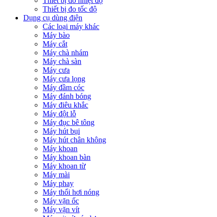
Thiết bị đo nhiệt độ
Thiết bị đo tốc độ
Dụng cụ dùng điện
Các loại máy khác
Máy bào
Máy cắt
Máy chà nhám
Máy chà sàn
Máy cưa
Máy cưa lọng
Máy đầm cóc
Máy đánh bóng
Máy điêu khắc
Máy đột lỗ
Máy đục bê tông
Máy hút bụi
Máy hút chân không
Máy khoan
Máy khoan bàn
Máy khoan từ
Máy mài
Máy phay
Máy thổi hơi nóng
Máy vặn ốc
Máy vặn vít