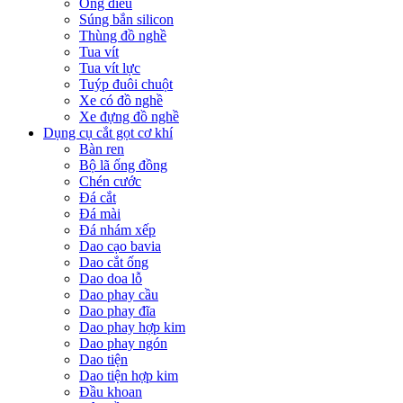
Ống điếu
Súng bắn silicon
Thùng đồ nghề
Tua vít
Tua vít lực
Tuýp đuôi chuột
Xe có đồ nghề
Xe đựng đồ nghề
Dụng cụ cắt gọt cơ khí
Bàn ren
Bộ lã ống đồng
Chén cước
Đá cắt
Đá mài
Đá nhám xếp
Dao cạo bavia
Dao cắt ống
Dao doa lỗ
Dao phay cầu
Dao phay đĩa
Dao phay hợp kim
Dao phay ngón
Dao tiện
Dao tiện hợp kim
Đầu khoan