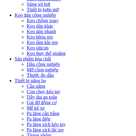
Súng xịt hơi
Thiết bị bơm mỡ
Keo dán công nghiệp
Keo chống xoay
Keo dán khác
Keo dán nhanh
Keo khóa ren
Keo làm kín ren
Keo silicon
Keo thay thế gioăng
Sản phẩm hóa chất
Dầu công nghiệp
Mỡ công nghiệp
Thước đo dầu
Thiết bị nâng hạ
Cầu nâng
Con chạy kéo tay
Dây đai an toàn
Giá đỡ động cơ
Mễ kê xe
Pa lăng cân bằng
Pa lăng điện
Pa lăng xích kéo tay
Pa lăng xích lắc tay
Thang nhôm