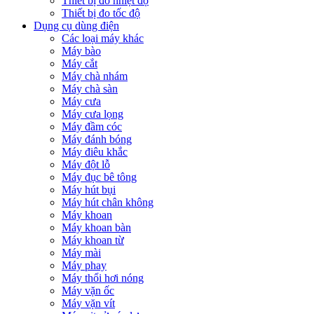
Thiết bị đo nhiệt độ
Thiết bị đo tốc độ
Dụng cụ dùng điện
Các loại máy khác
Máy bào
Máy cắt
Máy chà nhám
Máy chà sàn
Máy cưa
Máy cưa lọng
Máy đầm cóc
Máy đánh bóng
Máy điêu khắc
Máy đột lỗ
Máy đục bê tông
Máy hút bụi
Máy hút chân không
Máy khoan
Máy khoan bàn
Máy khoan từ
Máy mài
Máy phay
Máy thổi hơi nóng
Máy vặn ốc
Máy vặn vít