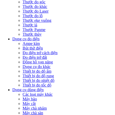
Thước đo góc
Thước đo khác
Thước đo Laser
Thước đo lỗ
Thước eke vuông
Thước lá
Thước Panme
Thước thủy
Dụng cụ đo điện
Ampe kìm
Bút thử điện
Đo điện trở cách điện
Đo điện trở đất
Đồng hồ vạn năng
Dụng cụ đo khác
Thiết bị đo độ ẩm
Thiết bị đo độ rung
Thiết bị đo nhiệt độ
Thiết bị đo tốc độ
Dụng cụ dùng điện
Các loại máy khác
Máy bào
Máy cắt
Máy chà nhám
Máy chà sàn