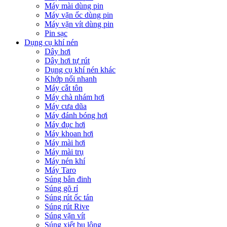
Máy mài dùng pin
Máy vặn ốc dùng pin
Máy vặn vít dùng pin
Pin sạc
Dụng cụ khí nén
Dây hơi
Dây hơi tự rút
Dụng cụ khí nén khác
Khớp nối nhanh
Máy cắt tôn
Máy chà nhám hơi
Máy cưa dũa
Máy đánh bóng hơi
Máy đục hơi
Máy khoan hơi
Máy mài hơi
Máy mài trụ
Máy nén khí
Máy Taro
Súng bắn đinh
Súng gõ rỉ
Súng rút ốc tán
Súng rút Rive
Súng vặn vít
Súng xiết bu lông