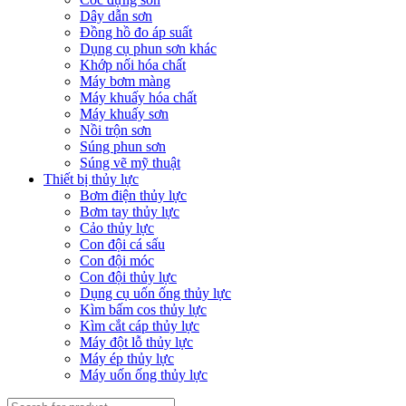
Dây dẫn sơn
Đồng hồ đo áp suất
Dụng cụ phun sơn khác
Khớp nối hóa chất
Máy bơm màng
Máy khuấy hóa chất
Máy khuấy sơn
Nồi trộn sơn
Súng phun sơn
Súng vẽ mỹ thuật
Thiết bị thủy lực
Bơm điện thủy lực
Bơm tay thủy lực
Cảo thủy lực
Con đội cá sấu
Con đội móc
Con đội thủy lực
Dụng cụ uốn ống thủy lực
Kìm bấm cos thủy lực
Kìm cắt cáp thủy lực
Máy đột lỗ thủy lực
Máy ép thủy lực
Máy uốn ống thủy lực