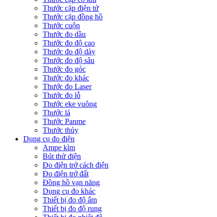
Thước cặp điện tử
Thước cặp đồng hồ
Thước cuộn
Thước đo dầu
Thước đo độ cao
Thước đo độ dày
Thước đo độ sâu
Thước đo góc
Thước đo khác
Thước đo Laser
Thước đo lỗ
Thước eke vuông
Thước lá
Thước Panme
Thước thủy
Dụng cụ đo điện
Ampe kìm
Bút thử điện
Đo điện trở cách điện
Đo điện trở đất
Đồng hồ vạn năng
Dụng cụ đo khác
Thiết bị đo độ ẩm
Thiết bị đo độ rung