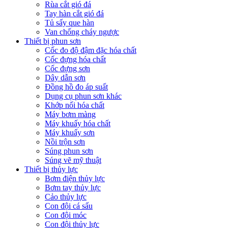
Rùa cắt gió đá
Tay hàn cắt gió đá
Tủ sấy que hàn
Van chống cháy ngược
Thiết bị phun sơn
Cốc đo độ đậm đặc hóa chất
Cốc đựng hóa chất
Cốc đựng sơn
Dây dẫn sơn
Đồng hồ đo áp suất
Dụng cụ phun sơn khác
Khớp nối hóa chất
Máy bơm màng
Máy khuấy hóa chất
Máy khuấy sơn
Nồi trộn sơn
Súng phun sơn
Súng vẽ mỹ thuật
Thiết bị thủy lực
Bơm điện thủy lực
Bơm tay thủy lực
Cảo thủy lực
Con đội cá sấu
Con đội móc
Con đội thủy lực