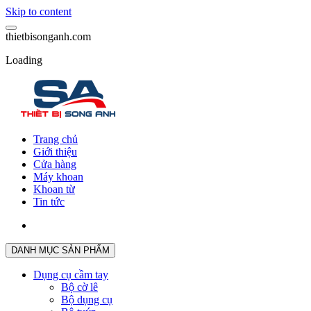
Skip to content
t
h
i
e
t
b
i
s
o
n
g
a
n
h
.
c
o
m
Loading
Trang chủ
Giới thiệu
Cửa hàng
Máy khoan
Khoan từ
Tin tức
DANH MỤC SẢN PHẨM
Dụng cụ cầm tay
Bộ cờ lê
Bộ dụng cụ