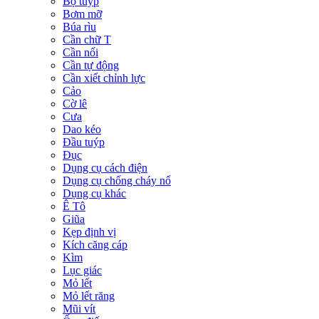
Bộ tuýp
Bơm mỡ
Búa rìu
Cần chữ T
Cần nối
Cần tự động
Cần xiết chỉnh lực
Cảo
Cờ lê
Cưa
Dao kéo
Đầu tuýp
Đục
Dụng cụ cách điện
Dụng cụ chống cháy nổ
Dụng cụ khác
Ê Tô
Giũa
Kẹp định vị
Kích căng cáp
Kìm
Lục giác
Mỏ lết
Mỏ lết răng
Mũi vít