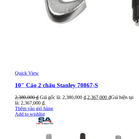
Quick View
10″ Cảo 2 chấu Stanley 70867-S
2,380,000
₫
Giá gốc là: 2,380,000 ₫.
2,367,000
₫
Giá hiện tại
là: 2,367,000 ₫.
Thêm vào giỏ hàng
Add to wishlist