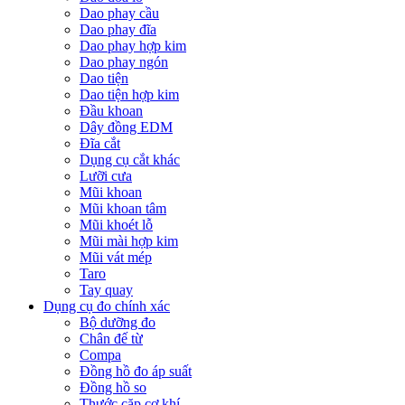
Dao phay cầu
Dao phay đĩa
Dao phay hợp kim
Dao phay ngón
Dao tiện
Dao tiện hợp kim
Đầu khoan
Dây đồng EDM
Đĩa cắt
Dụng cụ cắt khác
Lưỡi cưa
Mũi khoan
Mũi khoan tâm
Mũi khoét lỗ
Mũi mài hợp kim
Mũi vát mép
Taro
Tay quay
Dụng cụ đo chính xác
Bộ dưỡng đo
Chân đế từ
Compa
Đồng hồ đo áp suất
Đồng hồ so
Thước cặp cơ khí