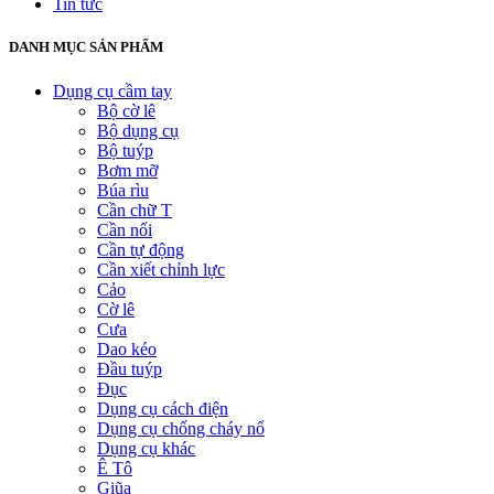
Tin tức
DANH MỤC SẢN PHẨM
Dụng cụ cầm tay
Bộ cờ lê
Bộ dụng cụ
Bộ tuýp
Bơm mỡ
Búa rìu
Cần chữ T
Cần nối
Cần tự động
Cần xiết chỉnh lực
Cảo
Cờ lê
Cưa
Dao kéo
Đầu tuýp
Đục
Dụng cụ cách điện
Dụng cụ chống cháy nổ
Dụng cụ khác
Ê Tô
Giũa