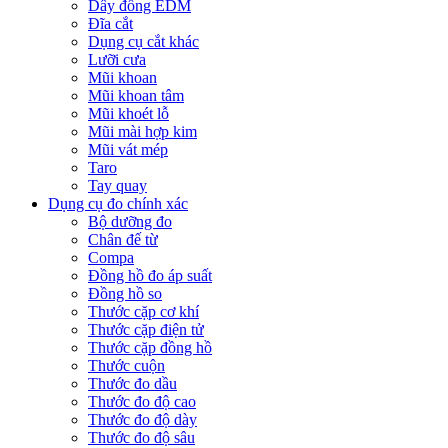
Dây đồng EDM
Đĩa cắt
Dụng cụ cắt khác
Lưỡi cưa
Mũi khoan
Mũi khoan tâm
Mũi khoét lỗ
Mũi mài hợp kim
Mũi vát mép
Taro
Tay quay
Dụng cụ đo chính xác
Bộ dưỡng đo
Chân đế từ
Compa
Đồng hồ đo áp suất
Đồng hồ so
Thước cặp cơ khí
Thước cặp điện tử
Thước cặp đồng hồ
Thước cuộn
Thước đo dầu
Thước đo độ cao
Thước đo độ dày
Thước đo độ sâu