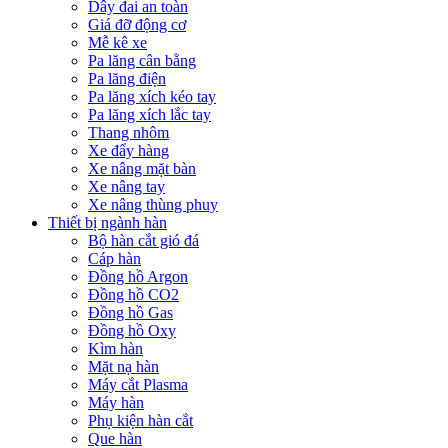
Dây đai an toàn
Giá đỡ động cơ
Mễ kê xe
Pa lăng cân bằng
Pa lăng điện
Pa lăng xích kéo tay
Pa lăng xích lắc tay
Thang nhôm
Xe đẩy hàng
Xe nâng mặt bàn
Xe nâng tay
Xe nâng thùng phuy
Thiết bị ngành hàn
Bộ hàn cắt gió đá
Cáp hàn
Đồng hồ Argon
Đồng hồ CO2
Đồng hồ Gas
Đồng hồ Oxy
Kìm hàn
Mặt nạ hàn
Máy cắt Plasma
Máy hàn
Phụ kiện hàn cắt
Que hàn