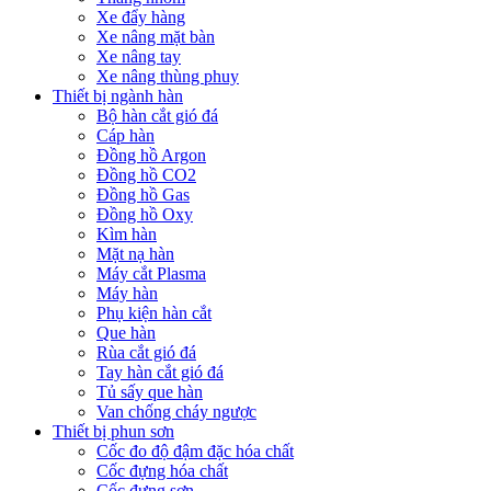
Xe đẩy hàng
Xe nâng mặt bàn
Xe nâng tay
Xe nâng thùng phuy
Thiết bị ngành hàn
Bộ hàn cắt gió đá
Cáp hàn
Đồng hồ Argon
Đồng hồ CO2
Đồng hồ Gas
Đồng hồ Oxy
Kìm hàn
Mặt nạ hàn
Máy cắt Plasma
Máy hàn
Phụ kiện hàn cắt
Que hàn
Rùa cắt gió đá
Tay hàn cắt gió đá
Tủ sấy que hàn
Van chống cháy ngược
Thiết bị phun sơn
Cốc đo độ đậm đặc hóa chất
Cốc đựng hóa chất
Cốc đựng sơn