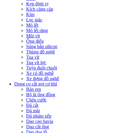
Kẹp định vị
Kích căng cáp
Kìm
Lục giác
Mỏ lết
Mỏ lết răng
Mũi vít
Ống điếu
Súng bắn silicon
Thùng đồ nghề
Tua vít
Tua vít lực
Tuýp đuôi chuột
Xe có đồ nghề
Xe đựng đồ nghề
Dụng cụ cắt gọt cơ khí
Bàn ren
Bộ lã ống đồng
Chén cước
Đá cắt
Đá mài
Đá nhám xếp
Dao cạo bavia
Dao cắt ống
Dao doa lỗ