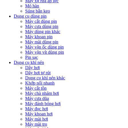
Máy xịt rửa áp lực
Mỏ hàn
Súng bắn keo
Dụng cụ dùng pin
Máy cắt dùng pin
Máy cưa dùng pin
Máy dùng pin khác
Máy khoan pin
Máy mài dùng pin
Máy vặn ốc dùng pin
Máy vặn vít dùng pin
Pin sạc
Dụng cụ khí nén
Dây hơi
Dây hơi tự rút
Dụng cụ khí nén khác
Khớp nối nhanh
Máy cắt tôn
Máy chà nhám hơi
Máy cưa dũa
Máy đánh bóng hơi
Máy đục hơi
Máy khoan hơi
Máy mài hơi
Máy mài trụ