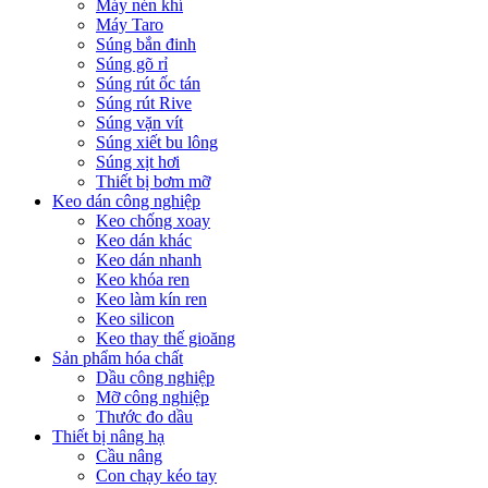
Máy nén khí
Máy Taro
Súng bắn đinh
Súng gõ rỉ
Súng rút ốc tán
Súng rút Rive
Súng vặn vít
Súng xiết bu lông
Súng xịt hơi
Thiết bị bơm mỡ
Keo dán công nghiệp
Keo chống xoay
Keo dán khác
Keo dán nhanh
Keo khóa ren
Keo làm kín ren
Keo silicon
Keo thay thế gioăng
Sản phẩm hóa chất
Dầu công nghiệp
Mỡ công nghiệp
Thước đo dầu
Thiết bị nâng hạ
Cầu nâng
Con chạy kéo tay