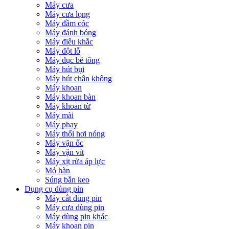
Máy cưa
Máy cưa lọng
Máy đầm cóc
Máy đánh bóng
Máy điêu khắc
Máy đột lỗ
Máy đục bê tông
Máy hút bụi
Máy hút chân không
Máy khoan
Máy khoan bàn
Máy khoan từ
Máy mài
Máy phay
Máy thổi hơi nóng
Máy vặn ốc
Máy vặn vít
Máy xịt rửa áp lực
Mỏ hàn
Súng bắn keo
Dụng cụ dùng pin
Máy cắt dùng pin
Máy cưa dùng pin
Máy dùng pin khác
Máy khoan pin