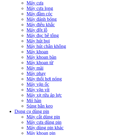
Máy cưa
Máy cưa lọng
Máy đầm cóc
Máy đánh bóng
Máy điêu khắc
Máy đột lỗ
Máy đục bê tông
Máy hút bụi
Máy hút chân không
Máy khoan
Máy khoan bàn
Máy khoan từ
Máy mài
Máy phay
Máy thổi hơi nóng
Máy vặn ốc
Máy vặn vít
Máy xịt rửa áp lực
Mỏ hàn
Súng bắn keo
Dụng cụ dùng pin
Máy cắt dùng pin
Máy cưa dùng pin
Máy dùng pin khác
Máy khoan pin