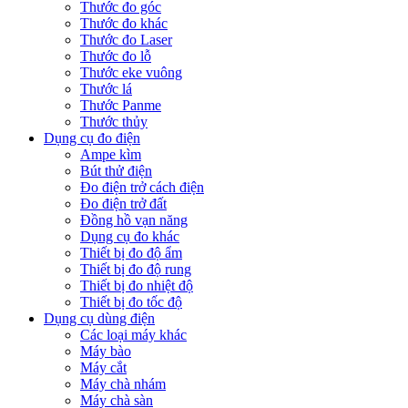
Thước đo góc
Thước đo khác
Thước đo Laser
Thước đo lỗ
Thước eke vuông
Thước lá
Thước Panme
Thước thủy
Dụng cụ đo điện
Ampe kìm
Bút thử điện
Đo điện trở cách điện
Đo điện trở đất
Đồng hồ vạn năng
Dụng cụ đo khác
Thiết bị đo độ ẩm
Thiết bị đo độ rung
Thiết bị đo nhiệt độ
Thiết bị đo tốc độ
Dụng cụ dùng điện
Các loại máy khác
Máy bào
Máy cắt
Máy chà nhám
Máy chà sàn