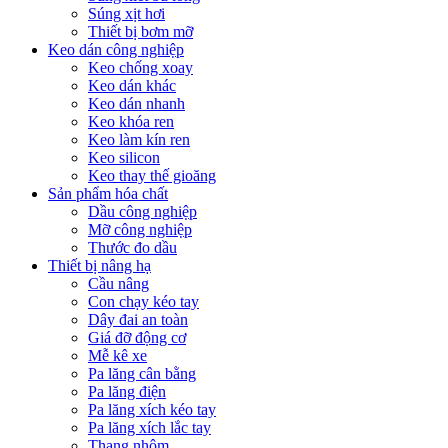
Súng xịt hơi
Thiết bị bơm mỡ
Keo dán công nghiệp
Keo chống xoay
Keo dán khác
Keo dán nhanh
Keo khóa ren
Keo làm kín ren
Keo silicon
Keo thay thế gioăng
Sản phẩm hóa chất
Dầu công nghiệp
Mỡ công nghiệp
Thước đo dầu
Thiết bị nâng hạ
Cầu nâng
Con chạy kéo tay
Dây đai an toàn
Giá đỡ động cơ
Mễ kê xe
Pa lăng cân bằng
Pa lăng điện
Pa lăng xích kéo tay
Pa lăng xích lắc tay
Thang nhôm