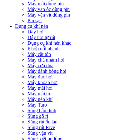
Máy mài dùng pin
Máy vặn ốc dùng pin
Máy vặn vít dùng pin
Pin sạc
Dụng cụ khí nén
Dây hơi
Dây hơi tự rút
Dụng cụ khí nén khác
Khớp nối nhanh
Máy cắt tôn
Máy chà nhám hơi
Máy cưa dũa
Máy đánh bóng hơi
Máy đục hơi
Máy khoan hơi
Máy mài hơi
Máy mài trụ
Máy nén khí
Máy Taro
Súng bắn đinh
Súng gõ rỉ
Súng rút ốc tán
Súng rút Rive
Súng vặn vít
Súng xiết bu lông