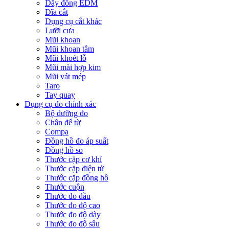
Dây đồng EDM
Đĩa cắt
Dụng cụ cắt khác
Lưỡi cưa
Mũi khoan
Mũi khoan tâm
Mũi khoét lỗ
Mũi mài hợp kim
Mũi vát mép
Taro
Tay quay
Dụng cụ đo chính xác
Bộ dưỡng đo
Chân đế từ
Compa
Đồng hồ đo áp suất
Đồng hồ so
Thước cặp cơ khí
Thước cặp điện tử
Thước cặp đồng hồ
Thước cuộn
Thước đo dầu
Thước đo độ cao
Thước đo độ dày
Thước đo độ sâu