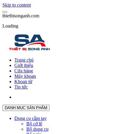
Skip to content
t
h
i
e
t
b
i
s
o
n
g
a
n
h
.
c
o
m
Loading
Trang chủ
Giới thiệu
Cửa hàng
Máy khoan
Khoan từ
Tin tức
DANH MỤC SẢN PHẨM
Dụng cụ cầm tay
Bộ cờ lê
Bộ dụng cụ