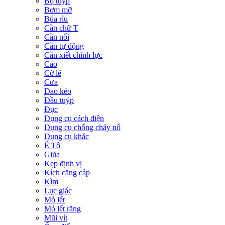
Bộ tuýp
Bơm mỡ
Búa rìu
Cần chữ T
Cần nối
Cần tự động
Cần xiết chỉnh lực
Cảo
Cờ lê
Cưa
Dao kéo
Đầu tuýp
Đục
Dụng cụ cách điện
Dụng cụ chống cháy nổ
Dụng cụ khác
Ê Tô
Giũa
Kẹp định vị
Kích căng cáp
Kìm
Lục giác
Mỏ lết
Mỏ lết răng
Mũi vít