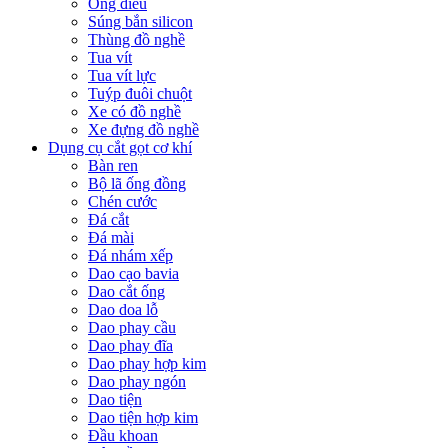
Ống điếu
Súng bắn silicon
Thùng đồ nghề
Tua vít
Tua vít lực
Tuýp đuôi chuột
Xe có đồ nghề
Xe đựng đồ nghề
Dụng cụ cắt gọt cơ khí
Bàn ren
Bộ lã ống đồng
Chén cước
Đá cắt
Đá mài
Đá nhám xếp
Dao cạo bavia
Dao cắt ống
Dao doa lỗ
Dao phay cầu
Dao phay đĩa
Dao phay hợp kim
Dao phay ngón
Dao tiện
Dao tiện hợp kim
Đầu khoan