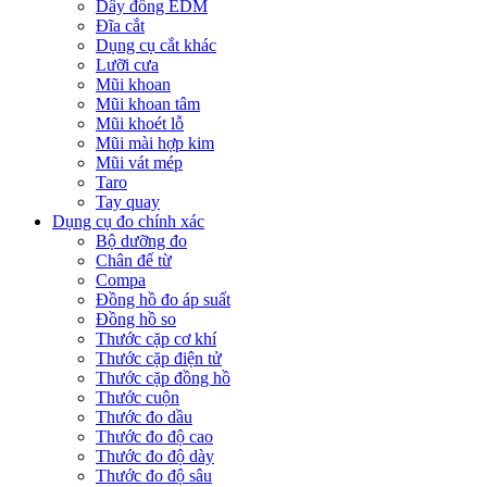
Dây đồng EDM
Đĩa cắt
Dụng cụ cắt khác
Lưỡi cưa
Mũi khoan
Mũi khoan tâm
Mũi khoét lỗ
Mũi mài hợp kim
Mũi vát mép
Taro
Tay quay
Dụng cụ đo chính xác
Bộ dưỡng đo
Chân đế từ
Compa
Đồng hồ đo áp suất
Đồng hồ so
Thước cặp cơ khí
Thước cặp điện tử
Thước cặp đồng hồ
Thước cuộn
Thước đo dầu
Thước đo độ cao
Thước đo độ dày
Thước đo độ sâu