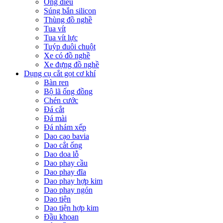
Ống điếu
Súng bắn silicon
Thùng đồ nghề
Tua vít
Tua vít lực
Tuýp đuôi chuột
Xe có đồ nghề
Xe đựng đồ nghề
Dụng cụ cắt gọt cơ khí
Bàn ren
Bộ lã ống đồng
Chén cước
Đá cắt
Đá mài
Đá nhám xếp
Dao cạo bavia
Dao cắt ống
Dao doa lỗ
Dao phay cầu
Dao phay đĩa
Dao phay hợp kim
Dao phay ngón
Dao tiện
Dao tiện hợp kim
Đầu khoan