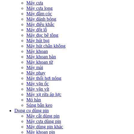
Máy cưa
Máy cưa lọng
Máy đầm cóc
Máy đánh bóng
Máy điêu khắc
Máy đột lỗ
Máy đục bê tông
Máy hút bụi
Máy hút chân không
Máy khoan
Máy khoan bàn
Máy khoan từ
Máy mài
Máy phay
Máy thổi hơi nóng
Máy vặn ốc
Máy vặn vít
Máy xịt rửa áp lực
Mỏ hàn
Súng bắn keo
Dụng cụ dùng pin
Máy cắt dùng pin
Máy cưa dùng pin
Máy dùng pin khác
Máy khoan pin