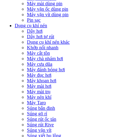
Máy mài dùng pin
Máy vặn ốc dùng pin
Máy vặn vít dùng pin
Pin sạc
Dụng cụ khí nén
Dây hơi
Dây hơi tự rút
Dụng cụ khí nén khác
Khớp nối nhanh
Máy cắt tôn
Máy chà nhám hơi
Máy cưa dũa
Máy đánh bóng hơi
Máy đục hơi
Máy khoan hơi
Máy mài hơi
Máy mài trụ
Máy nén khí
Máy Taro
Súng bắn đinh
Súng gõ rỉ
Súng rút ốc tán
Súng rút Rive
Súng vặn vít
Súng xiết bu lông