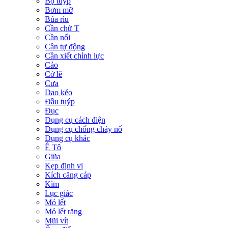
Bộ tuýp
Bơm mỡ
Búa rìu
Cần chữ T
Cần nối
Cần tự động
Cần xiết chỉnh lực
Cảo
Cờ lê
Cưa
Dao kéo
Đầu tuýp
Đục
Dụng cụ cách điện
Dụng cụ chống cháy nổ
Dụng cụ khác
Ê Tô
Giũa
Kẹp định vị
Kích căng cáp
Kìm
Lục giác
Mỏ lết
Mỏ lết răng
Mũi vít