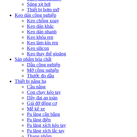
Súng xịt hơi
Thiết bị bơm mỡ
Keo dán công nghiệp
Keo chống xoay
Keo dán khác
Keo dán nhanh
Keo khóa ren
Keo làm kín ren
Keo silicon
Keo thay thế gioăng
Sản phẩm hóa chất
Dầu công nghiệp
Mỡ công nghiệp
Thước đo dầu
Thiết bị nâng hạ
Cầu nâng
Con chạy kéo tay
Dây đai an toàn
Giá đỡ động cơ
Mễ kê xe
Pa lăng cân bằng
Pa lăng điện
Pa lăng xích kéo tay
Pa lăng xích lắc tay
Thang nhôm