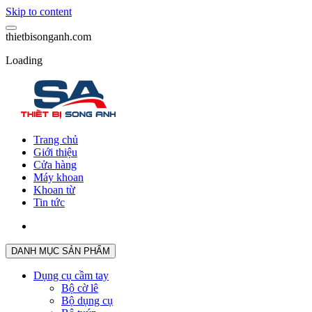
Skip to content
t
h
i
e
t
b
i
s
o
n
g
a
n
h
.
c
o
m
Loading
Trang chủ
Giới thiệu
Cửa hàng
Máy khoan
Khoan từ
Tin tức
DANH MỤC SẢN PHẨM
Dụng cụ cầm tay
Bộ cờ lê
Bộ dụng cụ