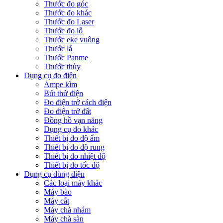
Thước đo góc
Thước đo khác
Thước đo Laser
Thước đo lỗ
Thước eke vuông
Thước lá
Thước Panme
Thước thủy
Dụng cụ đo điện
Ampe kìm
Bút thử điện
Đo điện trở cách điện
Đo điện trở đất
Đồng hồ vạn năng
Dụng cụ đo khác
Thiết bị đo độ ẩm
Thiết bị đo độ rung
Thiết bị đo nhiệt độ
Thiết bị đo tốc độ
Dụng cụ dùng điện
Các loại máy khác
Máy bào
Máy cắt
Máy chà nhám
Máy chà sàn