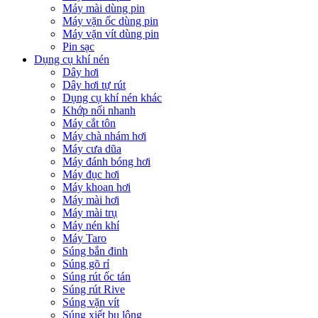
Máy mài dùng pin
Máy vặn ốc dùng pin
Máy vặn vít dùng pin
Pin sạc
Dụng cụ khí nén
Dây hơi
Dây hơi tự rút
Dụng cụ khí nén khác
Khớp nối nhanh
Máy cắt tôn
Máy chà nhám hơi
Máy cưa dũa
Máy đánh bóng hơi
Máy đục hơi
Máy khoan hơi
Máy mài hơi
Máy mài trụ
Máy nén khí
Máy Taro
Súng bắn đinh
Súng gõ rỉ
Súng rút ốc tán
Súng rút Rive
Súng vặn vít
Súng xiết bu lông