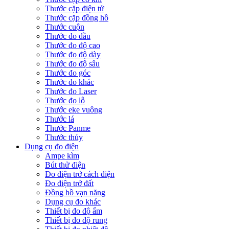
Thước cặp điện tử
Thước cặp đồng hồ
Thước cuộn
Thước đo dầu
Thước đo độ cao
Thước đo độ dày
Thước đo độ sâu
Thước đo góc
Thước đo khác
Thước đo Laser
Thước đo lỗ
Thước eke vuông
Thước lá
Thước Panme
Thước thủy
Dụng cụ đo điện
Ampe kìm
Bút thử điện
Đo điện trở cách điện
Đo điện trở đất
Đồng hồ vạn năng
Dụng cụ đo khác
Thiết bị đo độ ẩm
Thiết bị đo độ rung