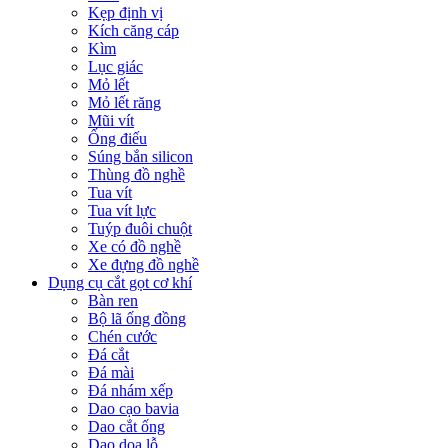
Kẹp định vị
Kích căng cáp
Kìm
Lục giác
Mỏ lết
Mỏ lết răng
Mũi vít
Ống điếu
Súng bắn silicon
Thùng đồ nghề
Tua vít
Tua vít lực
Tuýp đuôi chuột
Xe có đồ nghề
Xe đựng đồ nghề
Dụng cụ cắt gọt cơ khí
Bàn ren
Bộ lã ống đồng
Chén cước
Đá cắt
Đá mài
Đá nhám xếp
Dao cạo bavia
Dao cắt ống
Dao doa lỗ