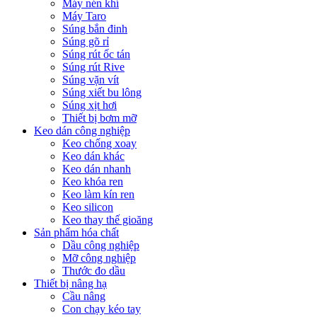
Máy nén khí
Máy Taro
Súng bắn đinh
Súng gõ rỉ
Súng rút ốc tán
Súng rút Rive
Súng vặn vít
Súng xiết bu lông
Súng xịt hơi
Thiết bị bơm mỡ
Keo dán công nghiệp
Keo chống xoay
Keo dán khác
Keo dán nhanh
Keo khóa ren
Keo làm kín ren
Keo silicon
Keo thay thế gioăng
Sản phẩm hóa chất
Dầu công nghiệp
Mỡ công nghiệp
Thước đo dầu
Thiết bị nâng hạ
Cầu nâng
Con chạy kéo tay