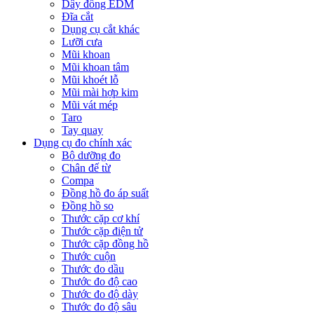
Dây đồng EDM
Đĩa cắt
Dụng cụ cắt khác
Lưỡi cưa
Mũi khoan
Mũi khoan tâm
Mũi khoét lỗ
Mũi mài hợp kim
Mũi vát mép
Taro
Tay quay
Dụng cụ đo chính xác
Bộ dưỡng đo
Chân đế từ
Compa
Đồng hồ đo áp suất
Đồng hồ so
Thước cặp cơ khí
Thước cặp điện tử
Thước cặp đồng hồ
Thước cuộn
Thước đo dầu
Thước đo độ cao
Thước đo độ dày
Thước đo độ sâu