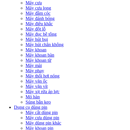
Máy cưa
Máy cưa lọng
Máy đầm cóc
Máy đánh bóng
Máy điêu khắc
Máy đột lỗ
Máy đục bê tông
Máy hút bụi
Máy hút chân không
Máy khoan
Máy khoan bàn
Máy khoan từ
Máy mài
Máy phay
Máy thổi hơi nóng
Máy vặn ốc
Máy vặn vít
Máy xịt rửa áp lực
Mỏ hàn
Súng bắn keo
Dụng cụ dùng pin
Máy cắt dùng pin
Máy cưa dùng pin
Máy dùng pin khác
Máy khoan pin