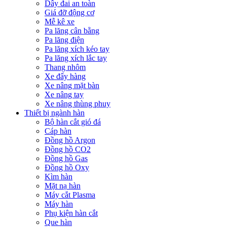
Dây đai an toàn
Giá đỡ động cơ
Mễ kê xe
Pa lăng cân bằng
Pa lăng điện
Pa lăng xích kéo tay
Pa lăng xích lắc tay
Thang nhôm
Xe đẩy hàng
Xe nâng mặt bàn
Xe nâng tay
Xe nâng thùng phuy
Thiết bị ngành hàn
Bộ hàn cắt gió đá
Cáp hàn
Đồng hồ Argon
Đồng hồ CO2
Đồng hồ Gas
Đồng hồ Oxy
Kìm hàn
Mặt nạ hàn
Máy cắt Plasma
Máy hàn
Phụ kiện hàn cắt
Que hàn