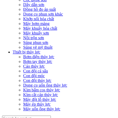
Dây dẫn sơn
Đồng hồ đo áp suất
Dụng cụ phun sơn khác
Khớp nối hóa chất
Máy bơm màng
Máy khuấy hóa chất
Máy khuấy sơn
Nồi trộn sơn
Súng phun sơn
Súng vẽ mỹ thuật
Thiết bị thủy lực
Bơm điện thủy lực
Bơm tay thủy lực
Cảo thủy lực
Con đội cá sấu
Con đội móc
Con đội thủy lực
Dụng cụ uốn ống thủy lực
Kìm bấm cos thủy lực
Kìm cắt cáp thủy lực
Máy đột lỗ thủy lực
Máy ép thủy lực
Máy uốn ống thủy lực