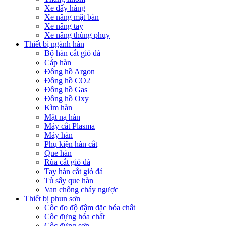
Xe đẩy hàng
Xe nâng mặt bàn
Xe nâng tay
Xe nâng thùng phuy
Thiết bị ngành hàn
Bộ hàn cắt gió đá
Cáp hàn
Đồng hồ Argon
Đồng hồ CO2
Đồng hồ Gas
Đồng hồ Oxy
Kìm hàn
Mặt nạ hàn
Máy cắt Plasma
Máy hàn
Phụ kiện hàn cắt
Que hàn
Rùa cắt gió đá
Tay hàn cắt gió đá
Tủ sấy que hàn
Van chống cháy ngược
Thiết bị phun sơn
Cốc đo độ đậm đặc hóa chất
Cốc đựng hóa chất
Cốc đựng sơn