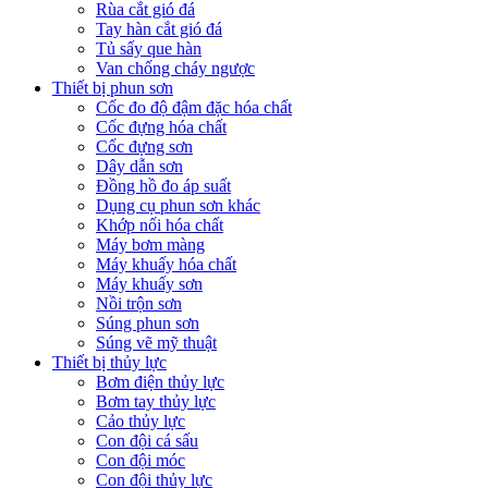
Rùa cắt gió đá
Tay hàn cắt gió đá
Tủ sấy que hàn
Van chống cháy ngược
Thiết bị phun sơn
Cốc đo độ đậm đặc hóa chất
Cốc đựng hóa chất
Cốc đựng sơn
Dây dẫn sơn
Đồng hồ đo áp suất
Dụng cụ phun sơn khác
Khớp nối hóa chất
Máy bơm màng
Máy khuấy hóa chất
Máy khuấy sơn
Nồi trộn sơn
Súng phun sơn
Súng vẽ mỹ thuật
Thiết bị thủy lực
Bơm điện thủy lực
Bơm tay thủy lực
Cảo thủy lực
Con đội cá sấu
Con đội móc
Con đội thủy lực