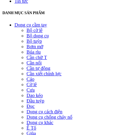
Tin tức
DANH MỤC SẢN PHẨM
Dụng cụ cầm tay
Bộ cờ lê
Bộ dụng cụ
Bộ tuýp
Bơm mỡ
Búa rìu
Cần chữ T
Cần nối
Cần tự động
Cần xiết chỉnh lực
Cảo
Cờ lê
Cưa
Dao kéo
Đầu tuýp
Đục
Dụng cụ cách điện
Dụng cụ chống cháy nổ
Dụng cụ khác
Ê Tô
Giũa