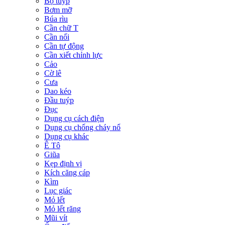
Bộ tuýp
Bơm mỡ
Búa rìu
Cần chữ T
Cần nối
Cần tự động
Cần xiết chỉnh lực
Cảo
Cờ lê
Cưa
Dao kéo
Đầu tuýp
Đục
Dụng cụ cách điện
Dụng cụ chống cháy nổ
Dụng cụ khác
Ê Tô
Giũa
Kẹp định vị
Kích căng cáp
Kìm
Lục giác
Mỏ lết
Mỏ lết răng
Mũi vít