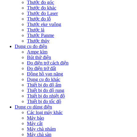
Thước đo góc
Thước đo khác
Thước đo Laser
Thước đo lỗ
Thước eke vuông
Thước lá
Thước Panme
Thước thủy
Dụng cụ đo điện
Ampe kìm
Bút thử điện
Đo điện trở cách điện
Đo điện trở đất
Đồng hồ vạn năng
Dụng cụ đo khác
Thiết bị đo độ ẩm
Thiết bị đo độ rung
Thiết bị đo nhiệt độ
Thiết bị đo tốc độ
Dụng cụ dùng điện
Các loại máy khác
Máy bào
Máy cắt
Máy chà nhám
Máy chà sàn