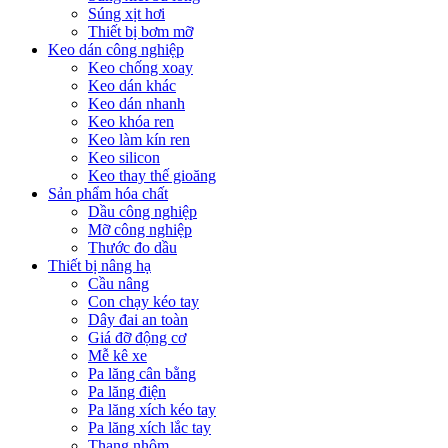
Súng xịt hơi
Thiết bị bơm mỡ
Keo dán công nghiệp
Keo chống xoay
Keo dán khác
Keo dán nhanh
Keo khóa ren
Keo làm kín ren
Keo silicon
Keo thay thế gioăng
Sản phẩm hóa chất
Dầu công nghiệp
Mỡ công nghiệp
Thước đo dầu
Thiết bị nâng hạ
Cầu nâng
Con chạy kéo tay
Dây đai an toàn
Giá đỡ động cơ
Mễ kê xe
Pa lăng cân bằng
Pa lăng điện
Pa lăng xích kéo tay
Pa lăng xích lắc tay
Thang nhôm