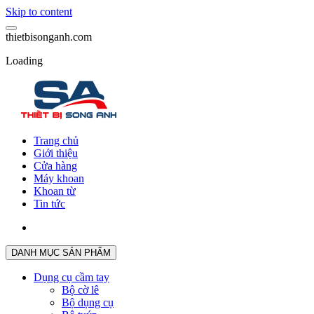
Skip to content
t
h
i
e
t
b
i
s
o
n
g
a
n
h
.
c
o
m
Loading
Trang chủ
Giới thiệu
Cửa hàng
Máy khoan
Khoan từ
Tin tức
DANH MỤC SẢN PHẨM
Dụng cụ cầm tay
Bộ cờ lê
Bộ dụng cụ