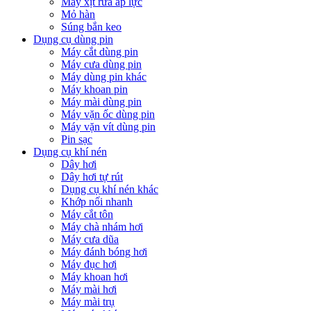
Máy xịt rửa áp lực
Mỏ hàn
Súng bắn keo
Dụng cụ dùng pin
Máy cắt dùng pin
Máy cưa dùng pin
Máy dùng pin khác
Máy khoan pin
Máy mài dùng pin
Máy vặn ốc dùng pin
Máy vặn vít dùng pin
Pin sạc
Dụng cụ khí nén
Dây hơi
Dây hơi tự rút
Dụng cụ khí nén khác
Khớp nối nhanh
Máy cắt tôn
Máy chà nhám hơi
Máy cưa dũa
Máy đánh bóng hơi
Máy đục hơi
Máy khoan hơi
Máy mài hơi
Máy mài trụ