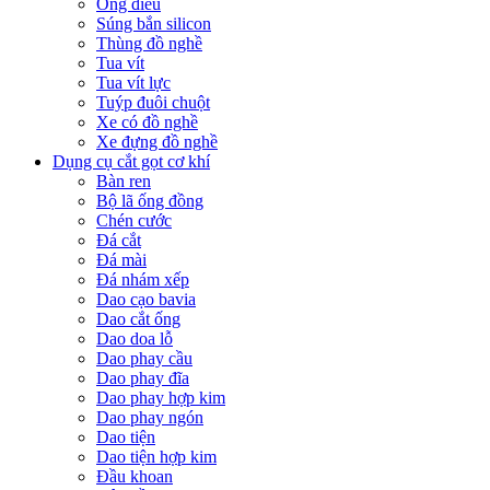
Ống điếu
Súng bắn silicon
Thùng đồ nghề
Tua vít
Tua vít lực
Tuýp đuôi chuột
Xe có đồ nghề
Xe đựng đồ nghề
Dụng cụ cắt gọt cơ khí
Bàn ren
Bộ lã ống đồng
Chén cước
Đá cắt
Đá mài
Đá nhám xếp
Dao cạo bavia
Dao cắt ống
Dao doa lỗ
Dao phay cầu
Dao phay đĩa
Dao phay hợp kim
Dao phay ngón
Dao tiện
Dao tiện hợp kim
Đầu khoan