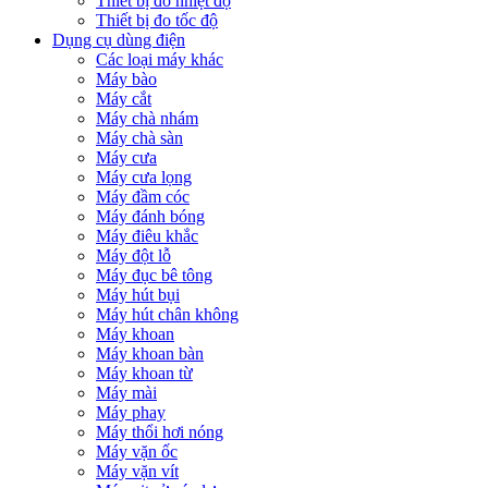
Thiết bị đo nhiệt độ
Thiết bị đo tốc độ
Dụng cụ dùng điện
Các loại máy khác
Máy bào
Máy cắt
Máy chà nhám
Máy chà sàn
Máy cưa
Máy cưa lọng
Máy đầm cóc
Máy đánh bóng
Máy điêu khắc
Máy đột lỗ
Máy đục bê tông
Máy hút bụi
Máy hút chân không
Máy khoan
Máy khoan bàn
Máy khoan từ
Máy mài
Máy phay
Máy thổi hơi nóng
Máy vặn ốc
Máy vặn vít