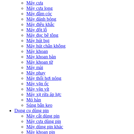
Máy cưa
Máy cưa lọng
Máy đầm cóc
Máy đánh bóng
Máy điêu khắc
Máy đột lỗ
Máy đục bê tông
Máy hút bụi
Máy hút chân không
Máy khoan
Máy khoan bàn
Máy khoan từ
Máy mài
Máy phay
Máy thổi hơi nóng
Máy vặn ốc
Máy vặn vít
Máy xịt rửa áp lực
Mỏ hàn
Súng bắn keo
Dụng cụ dùng pin
Máy cắt dùng pin
Máy cưa dùng pin
Máy dùng pin khác
Máy khoan pin