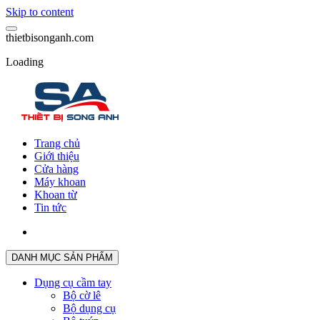
Skip to content
t
h
i
e
t
b
i
s
o
n
g
a
n
h
.
c
o
m
Loading
Trang chủ
Giới thiệu
Cửa hàng
Máy khoan
Khoan từ
Tin tức
DANH MỤC SẢN PHẨM
Dụng cụ cầm tay
Bộ cờ lê
Bộ dụng cụ