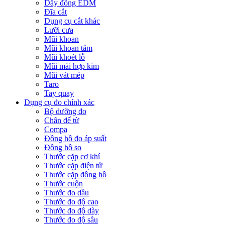
Dây đồng EDM
Đĩa cắt
Dụng cụ cắt khác
Lưỡi cưa
Mũi khoan
Mũi khoan tâm
Mũi khoét lỗ
Mũi mài hợp kim
Mũi vát mép
Taro
Tay quay
Dụng cụ đo chính xác
Bộ dưỡng đo
Chân đế từ
Compa
Đồng hồ đo áp suất
Đồng hồ so
Thước cặp cơ khí
Thước cặp điện tử
Thước cặp đồng hồ
Thước cuộn
Thước đo dầu
Thước đo độ cao
Thước đo độ dày
Thước đo độ sâu