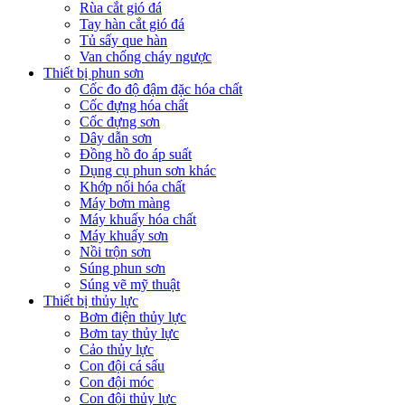
Rùa cắt gió đá
Tay hàn cắt gió đá
Tủ sấy que hàn
Van chống cháy ngược
Thiết bị phun sơn
Cốc đo độ đậm đặc hóa chất
Cốc đựng hóa chất
Cốc đựng sơn
Dây dẫn sơn
Đồng hồ đo áp suất
Dụng cụ phun sơn khác
Khớp nối hóa chất
Máy bơm màng
Máy khuấy hóa chất
Máy khuấy sơn
Nồi trộn sơn
Súng phun sơn
Súng vẽ mỹ thuật
Thiết bị thủy lực
Bơm điện thủy lực
Bơm tay thủy lực
Cảo thủy lực
Con đội cá sấu
Con đội móc
Con đội thủy lực