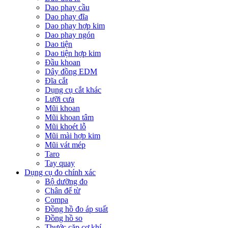
Dao phay cầu
Dao phay đĩa
Dao phay hợp kim
Dao phay ngón
Dao tiện
Dao tiện hợp kim
Đầu khoan
Dây đồng EDM
Đĩa cắt
Dụng cụ cắt khác
Lưỡi cưa
Mũi khoan
Mũi khoan tâm
Mũi khoét lỗ
Mũi mài hợp kim
Mũi vát mép
Taro
Tay quay
Dụng cụ đo chính xác
Bộ dưỡng đo
Chân đế từ
Compa
Đồng hồ đo áp suất
Đồng hồ so
Thước cặp cơ khí