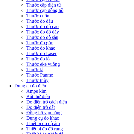
Thước cặp điện tử
Thước cặp đồng hồ
Thước cuộn
Thước đo dầu
Thước đo độ cao
Thước đo độ dày
Thước đo độ sâu
Thước đo góc
Thước đo khác
Thước đo Laser
Thước đo lỗ
Thước eke vuông
Thước lá
Thước Panme
Thước thủy
Dụng cụ đo điện
Ampe kìm
Bút thử điện
Đo điện trở cách điện
Đo điện trở đất
Đồng hồ vạn năng
Dụng cụ đo khác
Thiết bị đo độ ẩm
Thiết bị đo độ rung