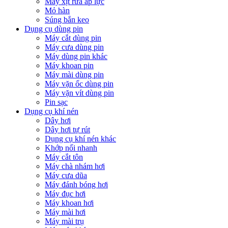
Máy xịt rửa áp lực
Mỏ hàn
Súng bắn keo
Dụng cụ dùng pin
Máy cắt dùng pin
Máy cưa dùng pin
Máy dùng pin khác
Máy khoan pin
Máy mài dùng pin
Máy vặn ốc dùng pin
Máy vặn vít dùng pin
Pin sạc
Dụng cụ khí nén
Dây hơi
Dây hơi tự rút
Dụng cụ khí nén khác
Khớp nối nhanh
Máy cắt tôn
Máy chà nhám hơi
Máy cưa dũa
Máy đánh bóng hơi
Máy đục hơi
Máy khoan hơi
Máy mài hơi
Máy mài trụ