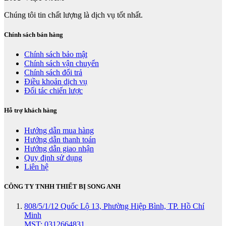
Chúng tôi tin chất lượng là dịch vụ tốt nhất.
Chính sách bán hàng
Chính sách bảo mật
Chính sách vận chuyển
Chính sách đổi trả
Điều khoản dịch vụ
Đối tác chiến lược
Hỗ trợ khách hàng
Hướng dẫn mua hàng
Hướng dẫn thanh toán
Hướng dẫn giao nhận
Quy định sử dụng
Liên hệ
CÔNG TY TNHH THIẾT BỊ SONG ANH
808/5/1/12 Quốc Lộ 13, Phường Hiệp Bình, TP. Hồ Chí
Minh
MST: 0312664831