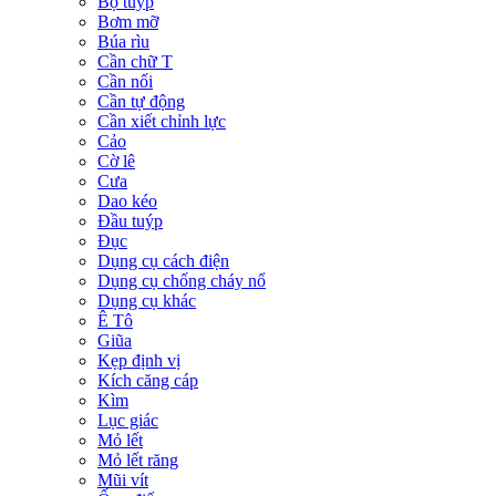
Bộ tuýp
Bơm mỡ
Búa rìu
Cần chữ T
Cần nối
Cần tự động
Cần xiết chỉnh lực
Cảo
Cờ lê
Cưa
Dao kéo
Đầu tuýp
Đục
Dụng cụ cách điện
Dụng cụ chống cháy nổ
Dụng cụ khác
Ê Tô
Giũa
Kẹp định vị
Kích căng cáp
Kìm
Lục giác
Mỏ lết
Mỏ lết răng
Mũi vít