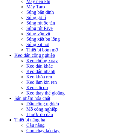
Máy nén khí
Máy Taro
Súng bắn đinh
Súng gõ rỉ
Súng rút ốc tán
Súng rút Rive
Súng vặn vít
Súng xiết bu lông
Súng xịt hơi
Thiết bị bơm mỡ
Keo dán công nghiệp
Keo chống xoay
Keo dán khác
Keo dán nhanh
Keo khóa ren
Keo làm kín ren
Keo silicon
Keo thay thế gioăng
Sản phẩm hóa chất
Dầu công nghiệp
Mỡ công nghiệp
Thước đo dầu
Thiết bị nâng hạ
Cầu nâng
Con chạy kéo tay