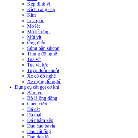
Kẹp định vị
Kích căng cáp
Kìm
Lục giác
Mỏ lết
Mỏ lết răng
Mũi vít
Ống điếu
Súng bắn silicon
Thùng đồ nghề
Tua vít
Tua vít lực
Tuýp đuôi chuột
Xe có đồ nghề
Xe đựng đồ nghề
Dụng cụ cắt gọt cơ khí
Bàn ren
Bộ lã ống đồng
Chén cước
Đá cắt
Đá mài
Đá nhám xếp
Dao cạo bavia
Dao cắt ống
Dao doa lỗ