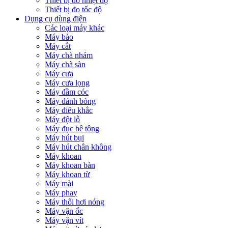
Thiết bị đo nhiệt độ
Thiết bị đo tốc độ
Dụng cụ dùng điện
Các loại máy khác
Máy bào
Máy cắt
Máy chà nhám
Máy chà sàn
Máy cưa
Máy cưa lọng
Máy đầm cóc
Máy đánh bóng
Máy điêu khắc
Máy đột lỗ
Máy đục bê tông
Máy hút bụi
Máy hút chân không
Máy khoan
Máy khoan bàn
Máy khoan từ
Máy mài
Máy phay
Máy thổi hơi nóng
Máy vặn ốc
Máy vặn vít