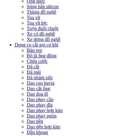
Ống điếu
Súng bắn silicon
Thùng đồ nghề
Tua vít
Tua vít lực
Tuýp đuôi chuột
Xe có đồ nghề
Xe đựng đồ nghề
Dụng cụ cắt gọt cơ khí
Bàn ren
Bộ lã ống đồng
Chén cước
Đá cắt
Đá mài
Đá nhám xếp
Dao cạo bavia
Dao cắt ống
Dao doa lỗ
Dao phay cầu
Dao phay đĩa
Dao phay hợp kim
Dao phay ngón
Dao tiện
Dao tiện hợp kim
Đầu khoan