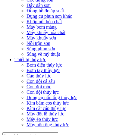
Dây dẫn sơn
Đồng hồ đo áp suất
Dụng cụ phun sơn khác
Khớp nối hóa chất
Máy bơm màng
Máy khuấy hóa chất
Máy khuấy sơn
Nồi trộn sơn
Súng phun sơn
Súng vẽ mỹ thuật
Thiết bị thủy lực
Bơm điện thủy lực
Bơm tay thủy lực
Cảo thủy lực
Con đội cá sấu
Con đội móc
Con đội thủy lực
Dụng cụ uốn ống thủy lực
Kìm bấm cos thủy lực
Kìm cắt cáp thủy lực
Máy đột lỗ thủy lực
Máy ép thủy lực
Máy uốn ống thủy lực