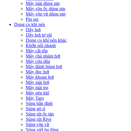
Máy mài dùng pin
Máy vặn ốc dùng pin
Máy vặn vít dùng pin
Pin sạc
Dụng cụ khí nén
Dây hơi
Dây hơi tự rút
Dụng cụ khí nén khác
Khớp nối nhanh
Máy cắt tôn
Máy chà nhám hơi
Máy cưa dũa
Máy đánh bóng hơi
Máy đục hơi
Máy khoan hơi
Máy mài hơi
Máy mài trụ
Máy nén khí
Máy Taro
Súng bắn đinh
Súng gõ rỉ
Súng rút ốc tán
Súng rút Rive
Súng vặn vít
Súng xiết bu lông