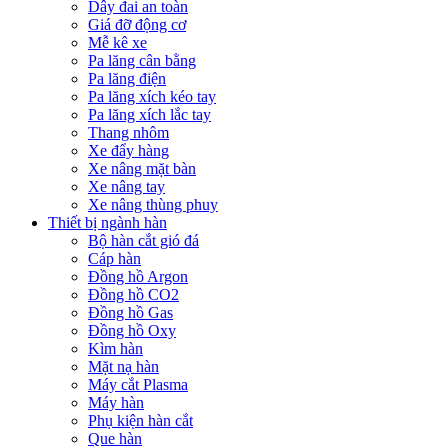
Dây đai an toàn
Giá đỡ động cơ
Mễ kê xe
Pa lăng cân bằng
Pa lăng điện
Pa lăng xích kéo tay
Pa lăng xích lắc tay
Thang nhôm
Xe đẩy hàng
Xe nâng mặt bàn
Xe nâng tay
Xe nâng thùng phuy
Thiết bị ngành hàn
Bộ hàn cắt gió đá
Cáp hàn
Đồng hồ Argon
Đồng hồ CO2
Đồng hồ Gas
Đồng hồ Oxy
Kìm hàn
Mặt nạ hàn
Máy cắt Plasma
Máy hàn
Phụ kiện hàn cắt
Que hàn