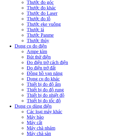
Thước đo góc
Thước đo khác
Thước đo Laser
Thước đo lỗ
Thước eke vuông
Thước lá
Thước Panme
Thước thủy
Dụng cụ đo điện
Ampe kìm
Bút thử điện
Đo điện trở cách điện
Đo điện trở đất
Đồng hồ vạn năng
Dụng cụ đo khác
Thiết bị đo độ ẩm
Thiết bị đo độ rung
Thiết bị đo nhiệt độ
Thiết bị đo tốc độ
Dụng cụ dùng điện
Các loại máy khác
Máy bào
Máy cắt
Máy chà nhám
Máy chà sàn