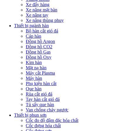
Xe đẩy hàng
Xe nâng mặt bàn
Xe nâng tay
Xe nâng thùng phuy
Thiết bị ngành hàn
Bộ hàn cắt gió đá
Cáp hàn
Đồng hồ Argon
Đồng hồ CO2
Đồng hồ Gas
Đồng hồ Oxy
Kìm hàn
Mặt nạ hàn
Máy cắt Plasma
Máy hàn
Phụ kiện hàn cắt
Que hàn
Rùa cắt gió đá
Tay hàn cắt gió đá
Tủ sấy que hàn
Van chống cháy ngược
Thiết bị phun sơn
Cốc đo độ đậm đặc hóa chất
Cốc đựng hóa chất
Cốc đựng sơn