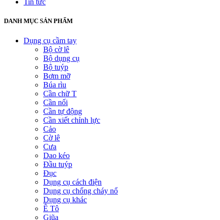
Tin tức
DANH MỤC SẢN PHẨM
Dụng cụ cầm tay
Bộ cờ lê
Bộ dụng cụ
Bộ tuýp
Bơm mỡ
Búa rìu
Cần chữ T
Cần nối
Cần tự động
Cần xiết chỉnh lực
Cảo
Cờ lê
Cưa
Dao kéo
Đầu tuýp
Đục
Dụng cụ cách điện
Dụng cụ chống cháy nổ
Dụng cụ khác
Ê Tô
Giũa