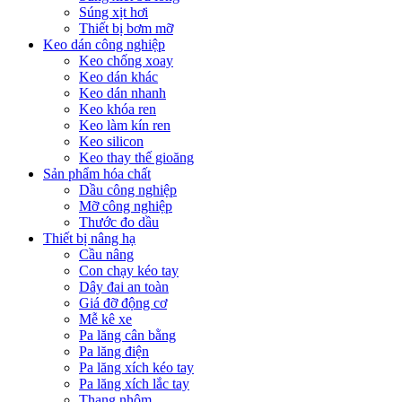
Súng xịt hơi
Thiết bị bơm mỡ
Keo dán công nghiệp
Keo chống xoay
Keo dán khác
Keo dán nhanh
Keo khóa ren
Keo làm kín ren
Keo silicon
Keo thay thế gioăng
Sản phẩm hóa chất
Dầu công nghiệp
Mỡ công nghiệp
Thước đo dầu
Thiết bị nâng hạ
Cầu nâng
Con chạy kéo tay
Dây đai an toàn
Giá đỡ động cơ
Mễ kê xe
Pa lăng cân bằng
Pa lăng điện
Pa lăng xích kéo tay
Pa lăng xích lắc tay
Thang nhôm