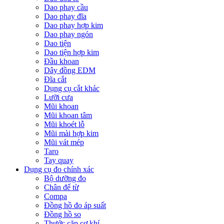
Dao phay cầu
Dao phay đĩa
Dao phay hợp kim
Dao phay ngón
Dao tiện
Dao tiện hợp kim
Đầu khoan
Dây đồng EDM
Đĩa cắt
Dụng cụ cắt khác
Lưỡi cưa
Mũi khoan
Mũi khoan tâm
Mũi khoét lỗ
Mũi mài hợp kim
Mũi vát mép
Taro
Tay quay
Dụng cụ đo chính xác
Bộ dưỡng đo
Chân đế từ
Compa
Đồng hồ đo áp suất
Đồng hồ so
Thước cặp cơ khí