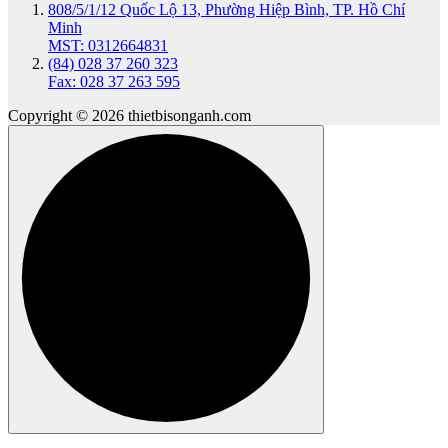
808/5/1/12 Quốc Lộ 13, Phường Hiệp Bình, TP. Hồ Chí
Minh
MST: 0312664831
(84) 028 37 260 323
Fax: 028 37 263 595
Copyright © 2026 thietbisonganh.com