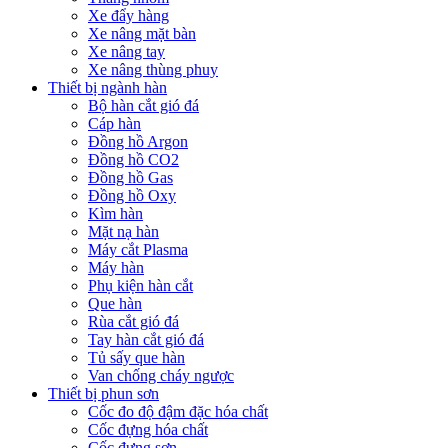
Xe đẩy hàng
Xe nâng mặt bàn
Xe nâng tay
Xe nâng thùng phuy
Thiết bị ngành hàn
Bộ hàn cắt gió đá
Cáp hàn
Đồng hồ Argon
Đồng hồ CO2
Đồng hồ Gas
Đồng hồ Oxy
Kìm hàn
Mặt nạ hàn
Máy cắt Plasma
Máy hàn
Phụ kiện hàn cắt
Que hàn
Rùa cắt gió đá
Tay hàn cắt gió đá
Tủ sấy que hàn
Van chống cháy ngược
Thiết bị phun sơn
Cốc đo độ đậm đặc hóa chất
Cốc đựng hóa chất
Cốc đựng sơn