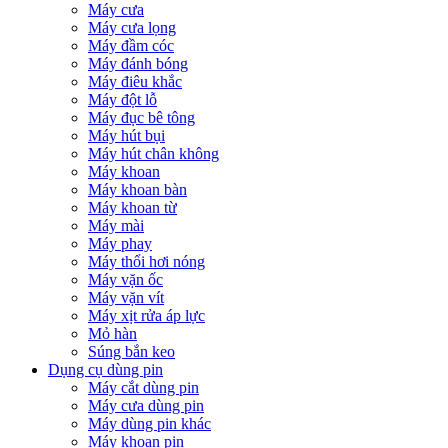
Máy cưa
Máy cưa lọng
Máy đầm cóc
Máy đánh bóng
Máy điêu khắc
Máy đột lỗ
Máy đục bê tông
Máy hút bụi
Máy hút chân không
Máy khoan
Máy khoan bàn
Máy khoan từ
Máy mài
Máy phay
Máy thổi hơi nóng
Máy vặn ốc
Máy vặn vít
Máy xịt rửa áp lực
Mỏ hàn
Súng bắn keo
Dụng cụ dùng pin
Máy cắt dùng pin
Máy cưa dùng pin
Máy dùng pin khác
Máy khoan pin