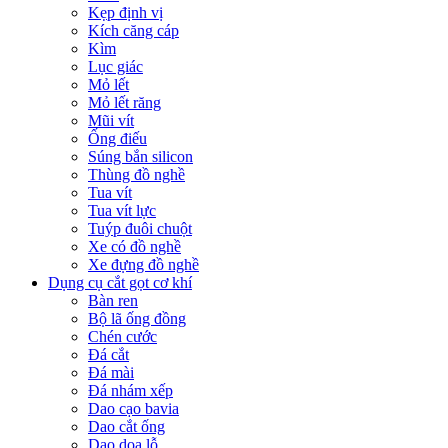
Kẹp định vị
Kích căng cáp
Kìm
Lục giác
Mỏ lết
Mỏ lết răng
Mũi vít
Ống điếu
Súng bắn silicon
Thùng đồ nghề
Tua vít
Tua vít lực
Tuýp đuôi chuột
Xe có đồ nghề
Xe đựng đồ nghề
Dụng cụ cắt gọt cơ khí
Bàn ren
Bộ lã ống đồng
Chén cước
Đá cắt
Đá mài
Đá nhám xếp
Dao cạo bavia
Dao cắt ống
Dao doa lỗ