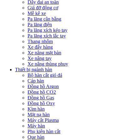
Dây đai an toàn
Giá đỡ động cơ
Mễ kê xe
Pa lăng cân bằng
Pa lăng điện
Pa lăng xích kéo tay
Pa lăng xích lắc tay
Thang nhôm
Xe đẩy hàng
Xe nâng mặt bàn
Xe nâng tay
Xe nâng thùng phuy
Thiết bị ngành hàn
Bộ hàn cắt gió đá
Cáp hàn
Đồng hồ Argon
Đồng hồ CO2
Đồng hồ Gas
Đồng hồ Oxy
Kìm hàn
Mặt nạ hàn
Máy cắt Plasma
Máy hàn
Phụ kiện hàn cắt
Que hàn