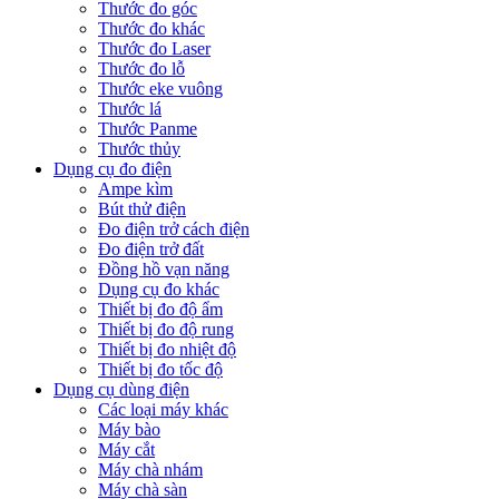
Thước đo góc
Thước đo khác
Thước đo Laser
Thước đo lỗ
Thước eke vuông
Thước lá
Thước Panme
Thước thủy
Dụng cụ đo điện
Ampe kìm
Bút thử điện
Đo điện trở cách điện
Đo điện trở đất
Đồng hồ vạn năng
Dụng cụ đo khác
Thiết bị đo độ ẩm
Thiết bị đo độ rung
Thiết bị đo nhiệt độ
Thiết bị đo tốc độ
Dụng cụ dùng điện
Các loại máy khác
Máy bào
Máy cắt
Máy chà nhám
Máy chà sàn