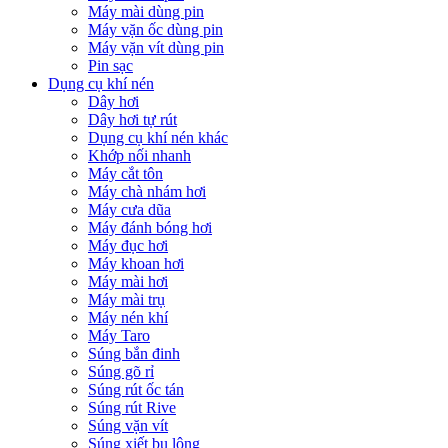
Máy mài dùng pin
Máy vặn ốc dùng pin
Máy vặn vít dùng pin
Pin sạc
Dụng cụ khí nén
Dây hơi
Dây hơi tự rút
Dụng cụ khí nén khác
Khớp nối nhanh
Máy cắt tôn
Máy chà nhám hơi
Máy cưa dũa
Máy đánh bóng hơi
Máy đục hơi
Máy khoan hơi
Máy mài hơi
Máy mài trụ
Máy nén khí
Máy Taro
Súng bắn đinh
Súng gõ rỉ
Súng rút ốc tán
Súng rút Rive
Súng vặn vít
Súng xiết bu lông