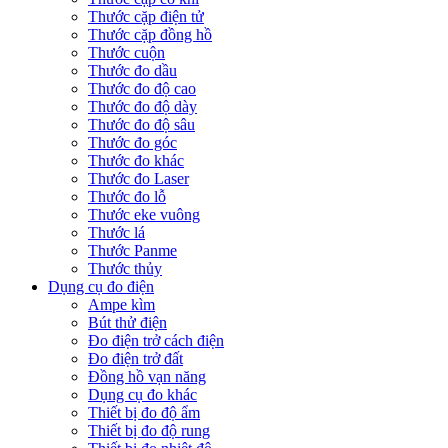
Thước cặp điện tử
Thước cặp đồng hồ
Thước cuộn
Thước đo dầu
Thước đo độ cao
Thước đo độ dày
Thước đo độ sâu
Thước đo góc
Thước đo khác
Thước đo Laser
Thước đo lỗ
Thước eke vuông
Thước lá
Thước Panme
Thước thủy
Dụng cụ đo điện
Ampe kìm
Bút thử điện
Đo điện trở cách điện
Đo điện trở đất
Đồng hồ vạn năng
Dụng cụ đo khác
Thiết bị đo độ ẩm
Thiết bị đo độ rung