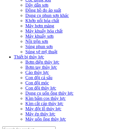
Dây dẫn sơn
Đồng hồ đo áp suất
Dụng cụ phun sơn khác
Khớp nối hóa chất
Máy bơm màng
Máy khuấy hóa chất
Máy khuấy sơn
Nồi trộn sơn
Súng phun sơn
Súng vẽ mỹ thuật
Thiết bị thủy lực
Bơm điện thủy lực
Bơm tay thủy lực
Cảo thủy lực
Con đội cá sấu
Con đội móc
Con đội thủy lực
Dụng cụ uốn ống thủy lực
Kìm bấm cos thủy lực
Kìm cắt cáp thủy lực
Máy đột lỗ thủy lực
Máy ép thủy lực
Máy uốn ống thủy lực