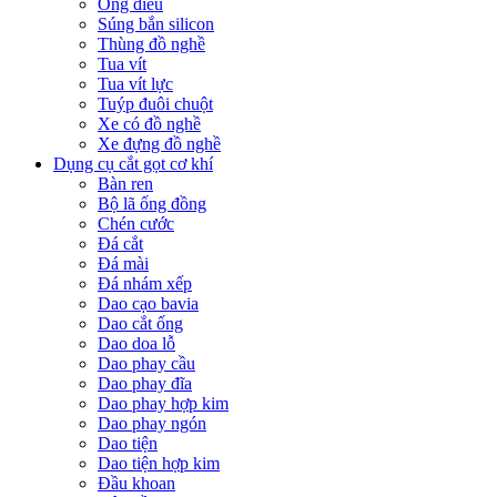
Ống điếu
Súng bắn silicon
Thùng đồ nghề
Tua vít
Tua vít lực
Tuýp đuôi chuột
Xe có đồ nghề
Xe đựng đồ nghề
Dụng cụ cắt gọt cơ khí
Bàn ren
Bộ lã ống đồng
Chén cước
Đá cắt
Đá mài
Đá nhám xếp
Dao cạo bavia
Dao cắt ống
Dao doa lỗ
Dao phay cầu
Dao phay đĩa
Dao phay hợp kim
Dao phay ngón
Dao tiện
Dao tiện hợp kim
Đầu khoan