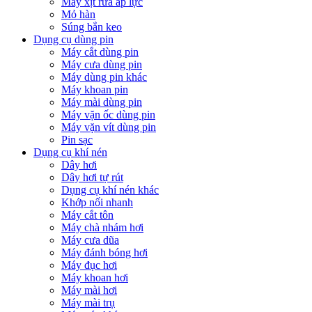
Máy xịt rửa áp lực
Mỏ hàn
Súng bắn keo
Dụng cụ dùng pin
Máy cắt dùng pin
Máy cưa dùng pin
Máy dùng pin khác
Máy khoan pin
Máy mài dùng pin
Máy vặn ốc dùng pin
Máy vặn vít dùng pin
Pin sạc
Dụng cụ khí nén
Dây hơi
Dây hơi tự rút
Dụng cụ khí nén khác
Khớp nối nhanh
Máy cắt tôn
Máy chà nhám hơi
Máy cưa dũa
Máy đánh bóng hơi
Máy đục hơi
Máy khoan hơi
Máy mài hơi
Máy mài trụ