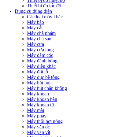
Thiết bị đo nhiệt độ
Thiết bị đo tốc độ
Dụng cụ dùng điện
Các loại máy khác
Máy bào
Máy cắt
Máy chà nhám
Máy chà sàn
Máy cưa
Máy cưa lọng
Máy đầm cóc
Máy đánh bóng
Máy điêu khắc
Máy đột lỗ
Máy đục bê tông
Máy hút bụi
Máy hút chân không
Máy khoan
Máy khoan bàn
Máy khoan từ
Máy mài
Máy phay
Máy thổi hơi nóng
Máy vặn ốc
Máy vặn vít