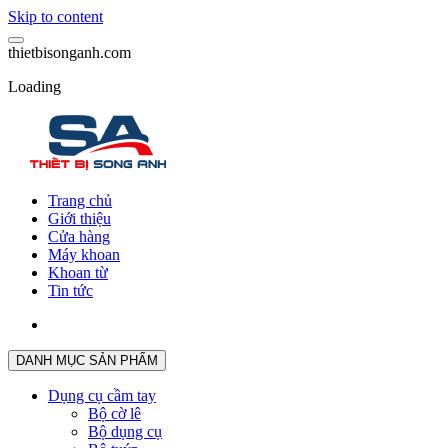
Skip to content
t
h
i
e
t
b
i
s
o
n
g
a
n
h
.
c
o
m
Loading
Trang chủ
Giới thiệu
Cửa hàng
Máy khoan
Khoan từ
Tin tức
DANH MỤC SẢN PHẨM
Dụng cụ cầm tay
Bộ cờ lê
Bộ dụng cụ