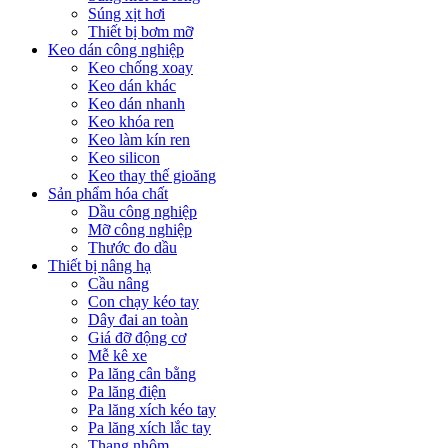
Súng xịt hơi
Thiết bị bơm mỡ
Keo dán công nghiệp
Keo chống xoay
Keo dán khác
Keo dán nhanh
Keo khóa ren
Keo làm kín ren
Keo silicon
Keo thay thế gioăng
Sản phẩm hóa chất
Dầu công nghiệp
Mỡ công nghiệp
Thước đo dầu
Thiết bị nâng hạ
Cầu nâng
Con chạy kéo tay
Dây đai an toàn
Giá đỡ động cơ
Mễ kê xe
Pa lăng cân bằng
Pa lăng điện
Pa lăng xích kéo tay
Pa lăng xích lắc tay
Thang nhôm