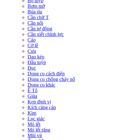
Bộ tuýp
Bơm mỡ
Búa rìu
Cần chữ T
Cần nối
Cần tự động
Cần xiết chỉnh lực
Cảo
Cờ lê
Cưa
Dao kéo
Đầu tuýp
Đục
Dụng cụ cách điện
Dụng cụ chống cháy nổ
Dụng cụ khác
Ê Tô
Giũa
Kẹp định vị
Kích căng cáp
Kìm
Lục giác
Mỏ lết
Mỏ lết răng
Mũi vít