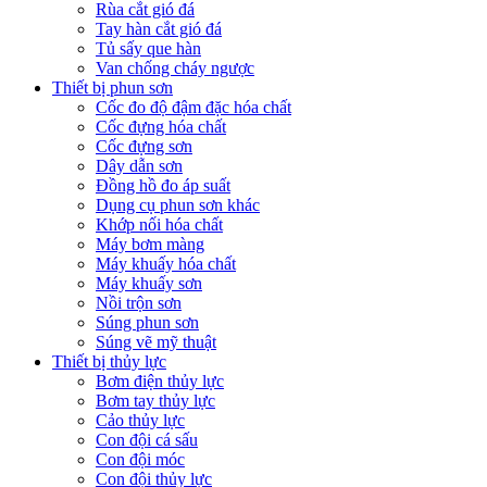
Rùa cắt gió đá
Tay hàn cắt gió đá
Tủ sấy que hàn
Van chống cháy ngược
Thiết bị phun sơn
Cốc đo độ đậm đặc hóa chất
Cốc đựng hóa chất
Cốc đựng sơn
Dây dẫn sơn
Đồng hồ đo áp suất
Dụng cụ phun sơn khác
Khớp nối hóa chất
Máy bơm màng
Máy khuấy hóa chất
Máy khuấy sơn
Nồi trộn sơn
Súng phun sơn
Súng vẽ mỹ thuật
Thiết bị thủy lực
Bơm điện thủy lực
Bơm tay thủy lực
Cảo thủy lực
Con đội cá sấu
Con đội móc
Con đội thủy lực