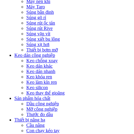
Máy nén khí
Máy Taro
Súng bắn đinh
Súng gõ rỉ
Súng rút ốc tán
Súng rút Rive
Súng vặn vít
Súng xiết bu lông
Súng xịt hơi
Thiết bị bơm mỡ
Keo dán công nghiệp
Keo chống xoay
Keo dán khác
Keo dán nhanh
Keo khóa ren
Keo làm kín ren
Keo silicon
Keo thay thế gioăng
Sản phẩm hóa chất
Dầu công nghiệp
Mỡ công nghiệp
Thước đo dầu
Thiết bị nâng hạ
Cầu nâng
Con chạy kéo tay