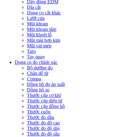
Dây đồng EDM
Đĩa cắt
Dụng cụ cắt khác
Lưỡi cưa
Mũi khoan
Mũi khoan tâm
Mũi khoét lỗ
Mũi mài hợp kim
Mũi vát mép
Taro
Tay quay
Dụng cụ đo chính xác
Bộ dưỡng đo
Chân đế từ
Compa
Đồng hồ đo áp suất
Đồng hồ so
Thước cặp cơ khí
Thước cặp điện tử
Thước cặp đồng hồ
Thước cuộn
Thước đo dầu
Thước đo độ cao
Thước đo độ dày
Thước đo độ sâu