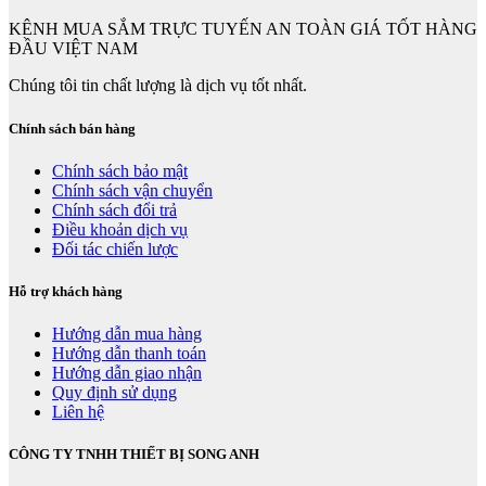
KÊNH MUA SẮM TRỰC TUYẾN AN TOÀN GIÁ TỐT HÀNG
ĐẦU VIỆT NAM
Chúng tôi tin chất lượng là dịch vụ tốt nhất.
Chính sách bán hàng
Chính sách bảo mật
Chính sách vận chuyển
Chính sách đổi trả
Điều khoản dịch vụ
Đối tác chiến lược
Hỗ trợ khách hàng
Hướng dẫn mua hàng
Hướng dẫn thanh toán
Hướng dẫn giao nhận
Quy định sử dụng
Liên hệ
CÔNG TY TNHH THIẾT BỊ SONG ANH