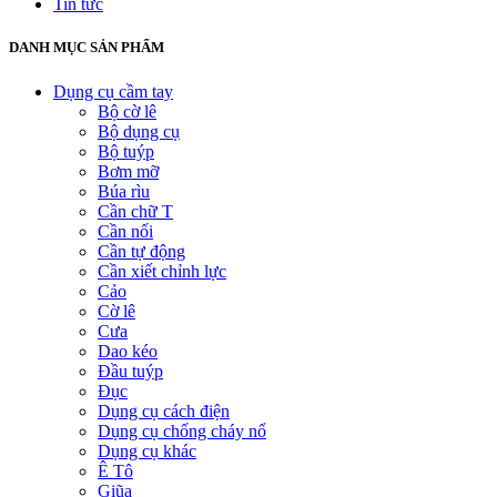
Tin tức
DANH MỤC SẢN PHẨM
Dụng cụ cầm tay
Bộ cờ lê
Bộ dụng cụ
Bộ tuýp
Bơm mỡ
Búa rìu
Cần chữ T
Cần nối
Cần tự động
Cần xiết chỉnh lực
Cảo
Cờ lê
Cưa
Dao kéo
Đầu tuýp
Đục
Dụng cụ cách điện
Dụng cụ chống cháy nổ
Dụng cụ khác
Ê Tô
Giũa