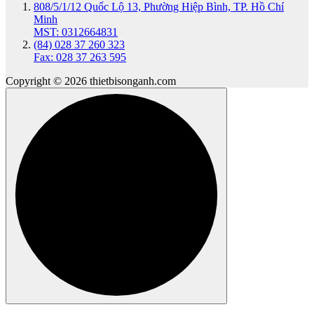
808/5/1/12 Quốc Lộ 13, Phường Hiệp Bình, TP. Hồ Chí
Minh
MST: 0312664831
(84) 028 37 260 323
Fax: 028 37 263 595
Copyright © 2026 thietbisonganh.com