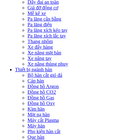
Dây đai an toàn
Giá đỡ động cơ
Mễ kê xe
Pa lăng cân bằng
Pa lăng điện
Pa lăng xích kéo tay
Pa lăng xích lắc tay
Thang nhôm
Xe đẩy hàng
Xe nâng mặt bàn
Xe nâng tay
Xe nâng thùng phuy
Thiết bị ngành hàn
Bộ hàn cắt gió đá
Cáp hàn
Đồng hồ Argon
Đồng hồ CO2
Đồng hồ Gas
Đồng hồ Oxy
Kìm hàn
Mặt nạ hàn
Máy cắt Plasma
Máy hàn
Phụ kiện hàn cắt
Que hàn