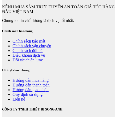
KÊNH MUA SẮM TRỰC TUYẾN AN TOÀN GIÁ TỐT HÀNG
ĐẦU VIỆT NAM
Chúng tôi tin chất lượng là dịch vụ tốt nhất.
Chính sách bán hàng
Chính sách bảo mật
Chính sách vận chuyển
Chính sách đổi trả
Điều khoản dịch vụ
Đối tác chiến lược
Hỗ trợ khách hàng
Hướng dẫn mua hàng
Hướng dẫn thanh toán
Hướng dẫn giao nhận
Quy định sử dụng
Liên hệ
CÔNG TY TNHH THIẾT BỊ SONG ANH