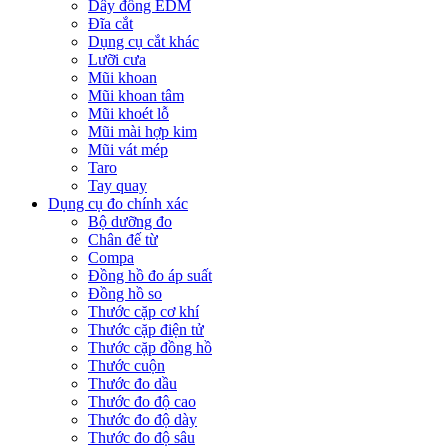
Dây đồng EDM
Đĩa cắt
Dụng cụ cắt khác
Lưỡi cưa
Mũi khoan
Mũi khoan tâm
Mũi khoét lỗ
Mũi mài hợp kim
Mũi vát mép
Taro
Tay quay
Dụng cụ đo chính xác
Bộ dưỡng đo
Chân đế từ
Compa
Đồng hồ đo áp suất
Đồng hồ so
Thước cặp cơ khí
Thước cặp điện tử
Thước cặp đồng hồ
Thước cuộn
Thước đo dầu
Thước đo độ cao
Thước đo độ dày
Thước đo độ sâu