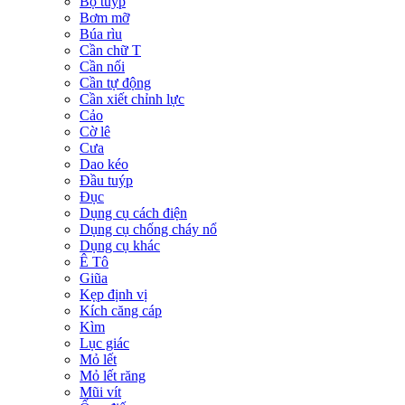
Bộ tuýp
Bơm mỡ
Búa rìu
Cần chữ T
Cần nối
Cần tự động
Cần xiết chỉnh lực
Cảo
Cờ lê
Cưa
Dao kéo
Đầu tuýp
Đục
Dụng cụ cách điện
Dụng cụ chống cháy nổ
Dụng cụ khác
Ê Tô
Giũa
Kẹp định vị
Kích căng cáp
Kìm
Lục giác
Mỏ lết
Mỏ lết răng
Mũi vít