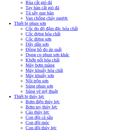
Rùa cắt gió đá
Tay hàn cắt gió đá
Tủ sấy que hàn
Van chống cháy ngược
Thiết bị phun sơn
Cốc đo độ đậm đặc hóa chất
Cốc đựng hóa chất
Cốc đựng sơn
Dây dẫn sơn
Đồng hồ đo áp suất
Dụng cụ phun sơn khác
Khớp nối hóa chất
Máy bơm màng
Máy khuấy hóa chất
Máy khuấy sơn
Nồi trộn sơn
Súng phun sơn
Súng vẽ mỹ thuật
Thiết bị thủy lực
Bơm điện thủy lực
Bơm tay thủy lực
Cảo thủy lực
Con đội cá sấu
Con đội móc
Con đội thủy lực