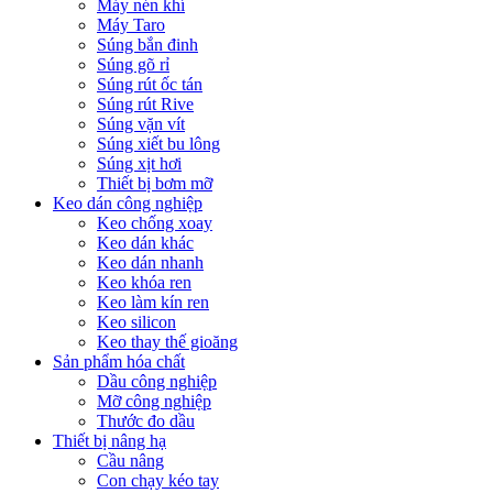
Máy nén khí
Máy Taro
Súng bắn đinh
Súng gõ rỉ
Súng rút ốc tán
Súng rút Rive
Súng vặn vít
Súng xiết bu lông
Súng xịt hơi
Thiết bị bơm mỡ
Keo dán công nghiệp
Keo chống xoay
Keo dán khác
Keo dán nhanh
Keo khóa ren
Keo làm kín ren
Keo silicon
Keo thay thế gioăng
Sản phẩm hóa chất
Dầu công nghiệp
Mỡ công nghiệp
Thước đo dầu
Thiết bị nâng hạ
Cầu nâng
Con chạy kéo tay