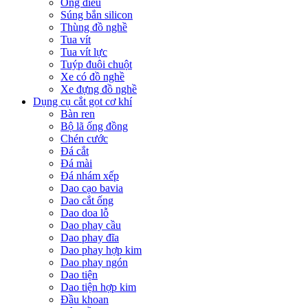
Ống điếu
Súng bắn silicon
Thùng đồ nghề
Tua vít
Tua vít lực
Tuýp đuôi chuột
Xe có đồ nghề
Xe đựng đồ nghề
Dụng cụ cắt gọt cơ khí
Bàn ren
Bộ lã ống đồng
Chén cước
Đá cắt
Đá mài
Đá nhám xếp
Dao cạo bavia
Dao cắt ống
Dao doa lỗ
Dao phay cầu
Dao phay đĩa
Dao phay hợp kim
Dao phay ngón
Dao tiện
Dao tiện hợp kim
Đầu khoan