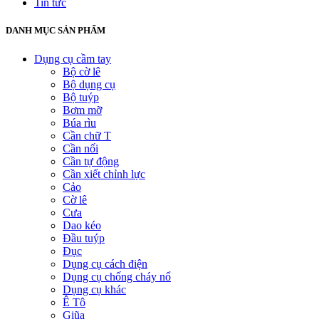
Tin tức
DANH MỤC SẢN PHẨM
Dụng cụ cầm tay
Bộ cờ lê
Bộ dụng cụ
Bộ tuýp
Bơm mỡ
Búa rìu
Cần chữ T
Cần nối
Cần tự động
Cần xiết chỉnh lực
Cảo
Cờ lê
Cưa
Dao kéo
Đầu tuýp
Đục
Dụng cụ cách điện
Dụng cụ chống cháy nổ
Dụng cụ khác
Ê Tô
Giũa