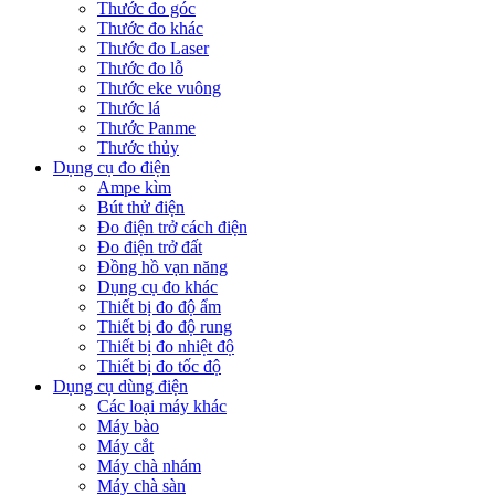
Thước đo góc
Thước đo khác
Thước đo Laser
Thước đo lỗ
Thước eke vuông
Thước lá
Thước Panme
Thước thủy
Dụng cụ đo điện
Ampe kìm
Bút thử điện
Đo điện trở cách điện
Đo điện trở đất
Đồng hồ vạn năng
Dụng cụ đo khác
Thiết bị đo độ ẩm
Thiết bị đo độ rung
Thiết bị đo nhiệt độ
Thiết bị đo tốc độ
Dụng cụ dùng điện
Các loại máy khác
Máy bào
Máy cắt
Máy chà nhám
Máy chà sàn