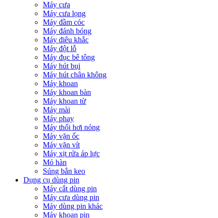
Máy cưa
Máy cưa lọng
Máy đầm cóc
Máy đánh bóng
Máy điêu khắc
Máy đột lỗ
Máy đục bê tông
Máy hút bụi
Máy hút chân không
Máy khoan
Máy khoan bàn
Máy khoan từ
Máy mài
Máy phay
Máy thổi hơi nóng
Máy vặn ốc
Máy vặn vít
Máy xịt rửa áp lực
Mỏ hàn
Súng bắn keo
Dụng cụ dùng pin
Máy cắt dùng pin
Máy cưa dùng pin
Máy dùng pin khác
Máy khoan pin