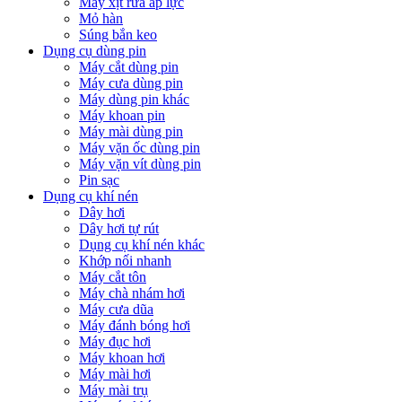
Máy xịt rửa áp lực
Mỏ hàn
Súng bắn keo
Dụng cụ dùng pin
Máy cắt dùng pin
Máy cưa dùng pin
Máy dùng pin khác
Máy khoan pin
Máy mài dùng pin
Máy vặn ốc dùng pin
Máy vặn vít dùng pin
Pin sạc
Dụng cụ khí nén
Dây hơi
Dây hơi tự rút
Dụng cụ khí nén khác
Khớp nối nhanh
Máy cắt tôn
Máy chà nhám hơi
Máy cưa dũa
Máy đánh bóng hơi
Máy đục hơi
Máy khoan hơi
Máy mài hơi
Máy mài trụ