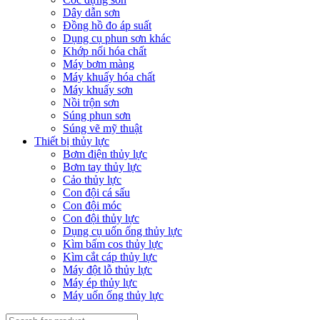
Dây dẫn sơn
Đồng hồ đo áp suất
Dụng cụ phun sơn khác
Khớp nối hóa chất
Máy bơm màng
Máy khuấy hóa chất
Máy khuấy sơn
Nồi trộn sơn
Súng phun sơn
Súng vẽ mỹ thuật
Thiết bị thủy lực
Bơm điện thủy lực
Bơm tay thủy lực
Cảo thủy lực
Con đội cá sấu
Con đội móc
Con đội thủy lực
Dụng cụ uốn ống thủy lực
Kìm bấm cos thủy lực
Kìm cắt cáp thủy lực
Máy đột lỗ thủy lực
Máy ép thủy lực
Máy uốn ống thủy lực