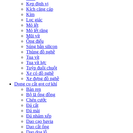
Kẹp định vị
Kích căng cáp
Kìm
Lục giác
Mỏ lết
Mỏ lết răng
Mũi vít
Ống điếu
Súng bắn silicon
Thùng đồ nghề
Tua vít
Tua vít lực
Tuýp đuôi chuột
Xe có đồ nghề
Xe đựng đồ nghề
Dụng cụ cắt gọt cơ khí
Bàn ren
Bộ lã ống đồng
Chén cước
Đá cắt
Đá mài
Đá nhám xếp
Dao cạo bavia
Dao cắt ống
Dao doa lỗ