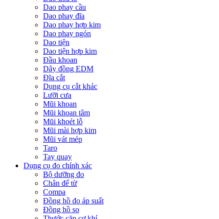
Dao phay cầu
Dao phay đĩa
Dao phay hợp kim
Dao phay ngón
Dao tiện
Dao tiện hợp kim
Đầu khoan
Dây đồng EDM
Đĩa cắt
Dụng cụ cắt khác
Lưỡi cưa
Mũi khoan
Mũi khoan tâm
Mũi khoét lỗ
Mũi mài hợp kim
Mũi vát mép
Taro
Tay quay
Dụng cụ đo chính xác
Bộ dưỡng đo
Chân đế từ
Compa
Đồng hồ đo áp suất
Đồng hồ so
Thước cặp cơ khí