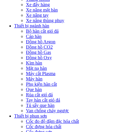
Xe đẩy hàng
Xe nâng mặt bàn
Xe nâng tay
Xe nâng thùng phuy
Thiết bị ngành hàn
Bộ hàn cắt gió đá
Cáp hàn
Đồng hồ Argon
Đồng hồ CO2
Đồng hồ Gas
Đồng hồ Oxy
Kìm hàn
Mặt nạ hàn
Máy cắt Plasma
Máy hàn
Phụ kiện hàn cắt
Que hàn
Rùa cắt gió đá
Tay hàn cắt gió đá
Tủ sấy que hàn
Van chống cháy ngược
Thiết bị phun sơn
Cốc đo độ đậm đặc hóa chất
Cốc đựng hóa chất
Cốc đựng sơn