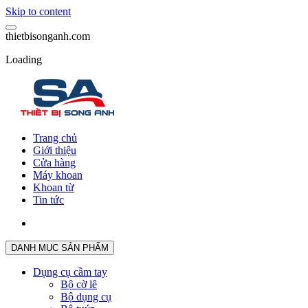
Skip to content
t
h
i
e
t
b
i
s
o
n
g
a
n
h
.
c
o
m
Loading
Trang chủ
Giới thiệu
Cửa hàng
Máy khoan
Khoan từ
Tin tức
DANH MỤC SẢN PHẨM
Dụng cụ cầm tay
Bộ cờ lê
Bộ dụng cụ