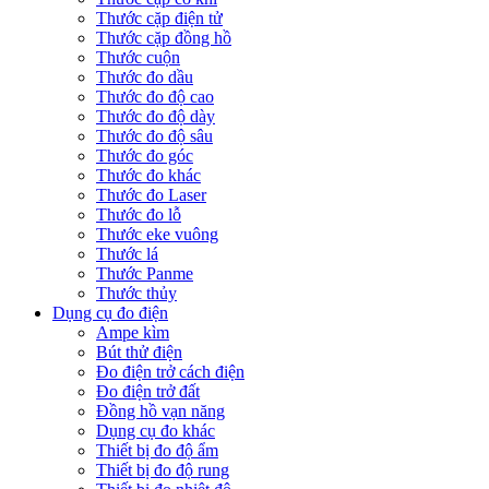
Thước cặp điện tử
Thước cặp đồng hồ
Thước cuộn
Thước đo dầu
Thước đo độ cao
Thước đo độ dày
Thước đo độ sâu
Thước đo góc
Thước đo khác
Thước đo Laser
Thước đo lỗ
Thước eke vuông
Thước lá
Thước Panme
Thước thủy
Dụng cụ đo điện
Ampe kìm
Bút thử điện
Đo điện trở cách điện
Đo điện trở đất
Đồng hồ vạn năng
Dụng cụ đo khác
Thiết bị đo độ ẩm
Thiết bị đo độ rung