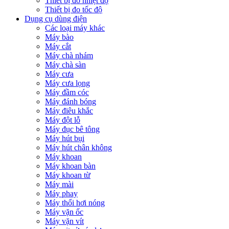
Thiết bị đo nhiệt độ
Thiết bị đo tốc độ
Dụng cụ dùng điện
Các loại máy khác
Máy bào
Máy cắt
Máy chà nhám
Máy chà sàn
Máy cưa
Máy cưa lọng
Máy đầm cóc
Máy đánh bóng
Máy điêu khắc
Máy đột lỗ
Máy đục bê tông
Máy hút bụi
Máy hút chân không
Máy khoan
Máy khoan bàn
Máy khoan từ
Máy mài
Máy phay
Máy thổi hơi nóng
Máy vặn ốc
Máy vặn vít