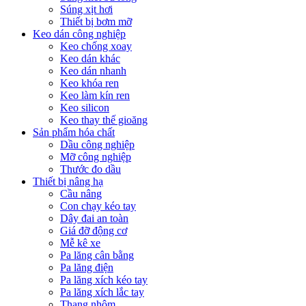
Súng xịt hơi
Thiết bị bơm mỡ
Keo dán công nghiệp
Keo chống xoay
Keo dán khác
Keo dán nhanh
Keo khóa ren
Keo làm kín ren
Keo silicon
Keo thay thế gioăng
Sản phẩm hóa chất
Dầu công nghiệp
Mỡ công nghiệp
Thước đo dầu
Thiết bị nâng hạ
Cầu nâng
Con chạy kéo tay
Dây đai an toàn
Giá đỡ động cơ
Mễ kê xe
Pa lăng cân bằng
Pa lăng điện
Pa lăng xích kéo tay
Pa lăng xích lắc tay
Thang nhôm