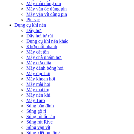
Máy mài dùng pin
Máy vặn ốc dùng pin
Máy vặn vít dùng pin
Pin sạc
Dụng cụ khí nén
Dây hơi
Dây hơi tự rút
Dụng cụ khí nén khác
Khớp nối nhanh
Máy cắt tôn
Máy chà nhám hơi
Máy cưa dũa
Máy đánh bóng hơi
Máy đục hơi
Máy khoan hơi
Máy mài hơi
Máy mài trụ
Máy nén khí
Máy Taro
Súng bắn đinh
Súng gõ rỉ
Súng rút ốc tán
Súng rút Rive
Súng vặn vít
Súng xiết bu lông