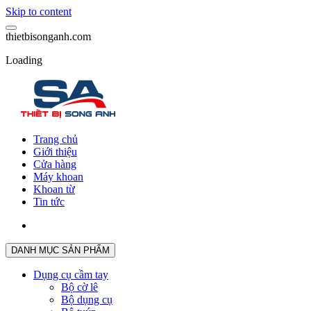
Skip to content
t
h
i
e
t
b
i
s
o
n
g
a
n
h
.
c
o
m
Loading
Trang chủ
Giới thiệu
Cửa hàng
Máy khoan
Khoan từ
Tin tức
DANH MỤC SẢN PHẨM
Dụng cụ cầm tay
Bộ cờ lê
Bộ dụng cụ