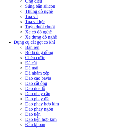
Ống điếu
Súng bắn silicon
Thùng đồ nghề
Tua vít
Tua vít lực
Tuýp đuôi chuột
Xe có đồ nghề
Xe đựng đồ nghề
Dụng cụ cắt gọt cơ khí
Bàn ren
Bộ lã ống đồng
Chén cước
Đá cắt
Đá mài
Đá nhám xếp
Dao cạo bavia
Dao cắt ống
Dao doa lỗ
Dao phay cầu
Dao phay đĩa
Dao phay hợp kim
Dao phay ngón
Dao tiện
Dao tiện hợp kim
Đầu khoan