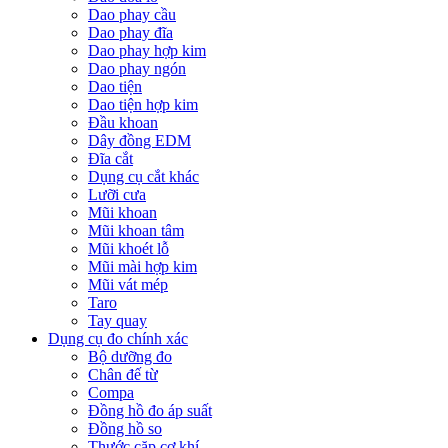
Dao phay cầu
Dao phay đĩa
Dao phay hợp kim
Dao phay ngón
Dao tiện
Dao tiện hợp kim
Đầu khoan
Dây đồng EDM
Đĩa cắt
Dụng cụ cắt khác
Lưỡi cưa
Mũi khoan
Mũi khoan tâm
Mũi khoét lỗ
Mũi mài hợp kim
Mũi vát mép
Taro
Tay quay
Dụng cụ đo chính xác
Bộ dưỡng đo
Chân đế từ
Compa
Đồng hồ đo áp suất
Đồng hồ so
Thước cặp cơ khí