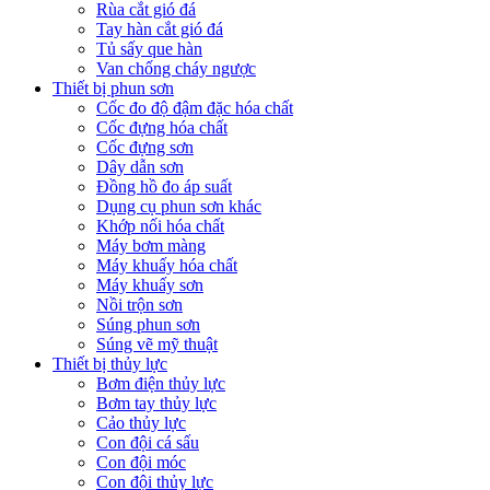
Rùa cắt gió đá
Tay hàn cắt gió đá
Tủ sấy que hàn
Van chống cháy ngược
Thiết bị phun sơn
Cốc đo độ đậm đặc hóa chất
Cốc đựng hóa chất
Cốc đựng sơn
Dây dẫn sơn
Đồng hồ đo áp suất
Dụng cụ phun sơn khác
Khớp nối hóa chất
Máy bơm màng
Máy khuấy hóa chất
Máy khuấy sơn
Nồi trộn sơn
Súng phun sơn
Súng vẽ mỹ thuật
Thiết bị thủy lực
Bơm điện thủy lực
Bơm tay thủy lực
Cảo thủy lực
Con đội cá sấu
Con đội móc
Con đội thủy lực