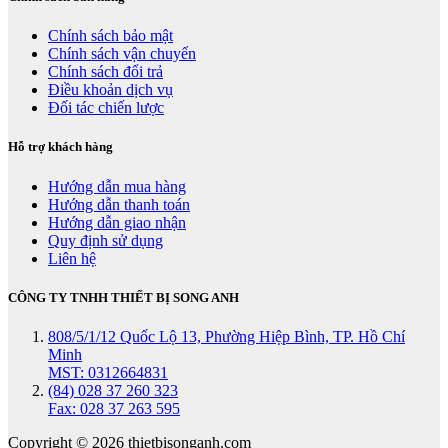
Chính sách bảo mật
Chính sách vận chuyển
Chính sách đổi trả
Điều khoản dịch vụ
Đối tác chiến lược
Hỗ trợ khách hàng
Hướng dẫn mua hàng
Hướng dẫn thanh toán
Hướng dẫn giao nhận
Quy định sử dụng
Liên hệ
CÔNG TY TNHH THIẾT BỊ SONG ANH
808/5/1/12 Quốc Lộ 13, Phường Hiệp Bình, TP. Hồ Chí
Minh
MST: 0312664831
(84) 028 37 260 323
Fax: 028 37 263 595
Copyright © 2026 thietbisonganh.com