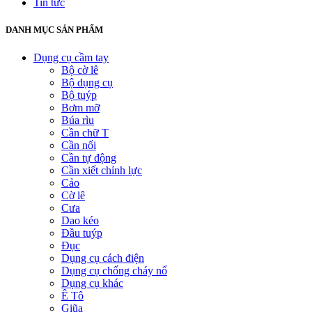
Tin tức
DANH MỤC SẢN PHẨM
Dụng cụ cầm tay
Bộ cờ lê
Bộ dụng cụ
Bộ tuýp
Bơm mỡ
Búa rìu
Cần chữ T
Cần nối
Cần tự động
Cần xiết chỉnh lực
Cảo
Cờ lê
Cưa
Dao kéo
Đầu tuýp
Đục
Dụng cụ cách điện
Dụng cụ chống cháy nổ
Dụng cụ khác
Ê Tô
Giũa