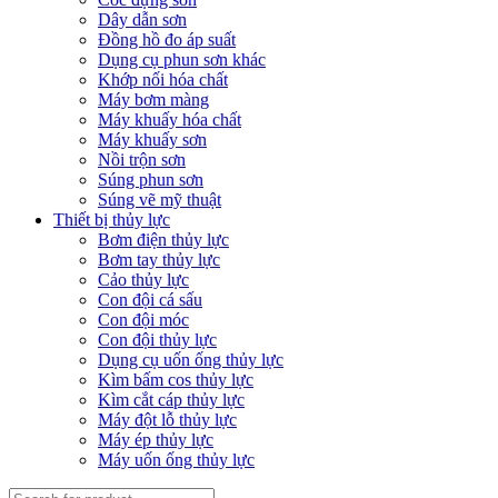
Dây dẫn sơn
Đồng hồ đo áp suất
Dụng cụ phun sơn khác
Khớp nối hóa chất
Máy bơm màng
Máy khuấy hóa chất
Máy khuấy sơn
Nồi trộn sơn
Súng phun sơn
Súng vẽ mỹ thuật
Thiết bị thủy lực
Bơm điện thủy lực
Bơm tay thủy lực
Cảo thủy lực
Con đội cá sấu
Con đội móc
Con đội thủy lực
Dụng cụ uốn ống thủy lực
Kìm bấm cos thủy lực
Kìm cắt cáp thủy lực
Máy đột lỗ thủy lực
Máy ép thủy lực
Máy uốn ống thủy lực