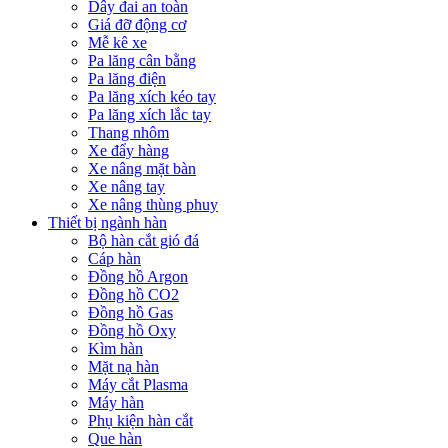
Dây đai an toàn
Giá đỡ động cơ
Mễ kê xe
Pa lăng cân bằng
Pa lăng điện
Pa lăng xích kéo tay
Pa lăng xích lắc tay
Thang nhôm
Xe đẩy hàng
Xe nâng mặt bàn
Xe nâng tay
Xe nâng thùng phuy
Thiết bị ngành hàn
Bộ hàn cắt gió đá
Cáp hàn
Đồng hồ Argon
Đồng hồ CO2
Đồng hồ Gas
Đồng hồ Oxy
Kìm hàn
Mặt nạ hàn
Máy cắt Plasma
Máy hàn
Phụ kiện hàn cắt
Que hàn