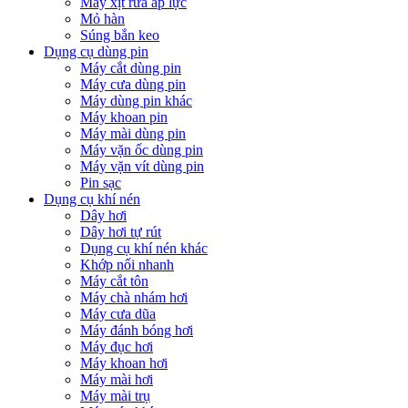
Máy xịt rửa áp lực
Mỏ hàn
Súng bắn keo
Dụng cụ dùng pin
Máy cắt dùng pin
Máy cưa dùng pin
Máy dùng pin khác
Máy khoan pin
Máy mài dùng pin
Máy vặn ốc dùng pin
Máy vặn vít dùng pin
Pin sạc
Dụng cụ khí nén
Dây hơi
Dây hơi tự rút
Dụng cụ khí nén khác
Khớp nối nhanh
Máy cắt tôn
Máy chà nhám hơi
Máy cưa dũa
Máy đánh bóng hơi
Máy đục hơi
Máy khoan hơi
Máy mài hơi
Máy mài trụ