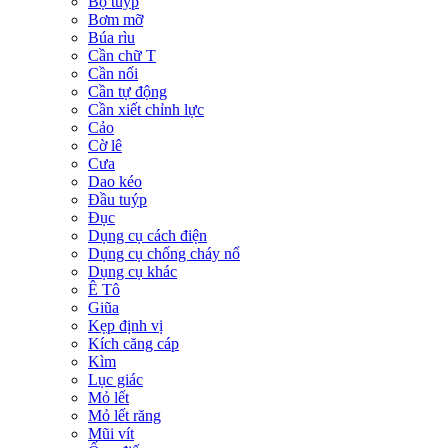
Bộ tuýp
Bơm mỡ
Búa rìu
Cần chữ T
Cần nối
Cần tự động
Cần xiết chỉnh lực
Cảo
Cờ lê
Cưa
Dao kéo
Đầu tuýp
Đục
Dụng cụ cách điện
Dụng cụ chống cháy nổ
Dụng cụ khác
Ê Tô
Giũa
Kẹp định vị
Kích căng cáp
Kìm
Lục giác
Mỏ lết
Mỏ lết răng
Mũi vít