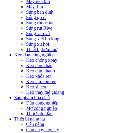
Máy nén khí
Máy Taro
Súng bắn đinh
Súng gõ rỉ
Súng rút ốc tán
Súng rút Rive
Súng vặn vít
Súng xiết bu lông
Súng xịt hơi
Thiết bị bơm mỡ
Keo dán công nghiệp
Keo chống xoay
Keo dán khác
Keo dán nhanh
Keo khóa ren
Keo làm kín ren
Keo silicon
Keo thay thế gioăng
Sản phẩm hóa chất
Dầu công nghiệp
Mỡ công nghiệp
Thước đo dầu
Thiết bị nâng hạ
Cầu nâng
Con chạy kéo tay