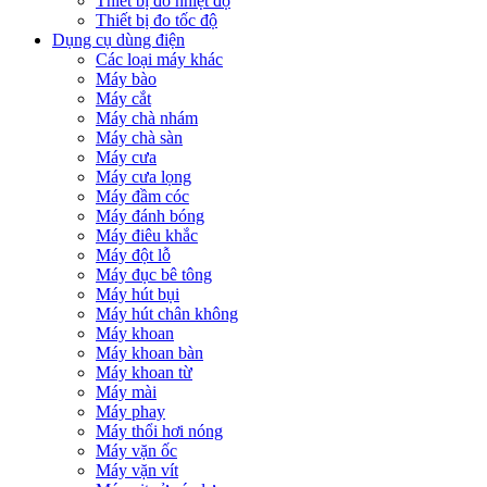
Thiết bị đo nhiệt độ
Thiết bị đo tốc độ
Dụng cụ dùng điện
Các loại máy khác
Máy bào
Máy cắt
Máy chà nhám
Máy chà sàn
Máy cưa
Máy cưa lọng
Máy đầm cóc
Máy đánh bóng
Máy điêu khắc
Máy đột lỗ
Máy đục bê tông
Máy hút bụi
Máy hút chân không
Máy khoan
Máy khoan bàn
Máy khoan từ
Máy mài
Máy phay
Máy thổi hơi nóng
Máy vặn ốc
Máy vặn vít