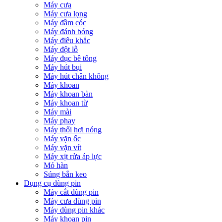
Máy cưa
Máy cưa lọng
Máy đầm cóc
Máy đánh bóng
Máy điêu khắc
Máy đột lỗ
Máy đục bê tông
Máy hút bụi
Máy hút chân không
Máy khoan
Máy khoan bàn
Máy khoan từ
Máy mài
Máy phay
Máy thổi hơi nóng
Máy vặn ốc
Máy vặn vít
Máy xịt rửa áp lực
Mỏ hàn
Súng bắn keo
Dụng cụ dùng pin
Máy cắt dùng pin
Máy cưa dùng pin
Máy dùng pin khác
Máy khoan pin