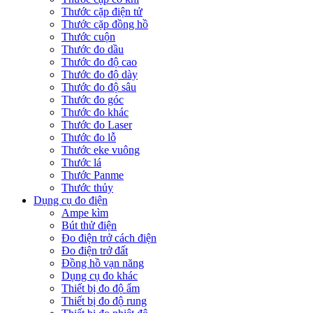
Thước cặp điện tử
Thước cặp đồng hồ
Thước cuộn
Thước đo dầu
Thước đo độ cao
Thước đo độ dày
Thước đo độ sâu
Thước đo góc
Thước đo khác
Thước đo Laser
Thước đo lỗ
Thước eke vuông
Thước lá
Thước Panme
Thước thủy
Dụng cụ đo điện
Ampe kìm
Bút thử điện
Đo điện trở cách điện
Đo điện trở đất
Đồng hồ vạn năng
Dụng cụ đo khác
Thiết bị đo độ ẩm
Thiết bị đo độ rung