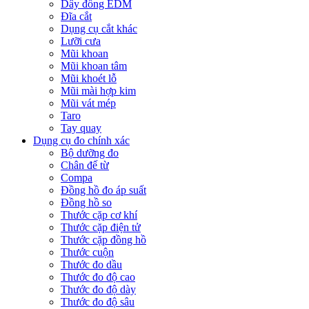
Dây đồng EDM
Đĩa cắt
Dụng cụ cắt khác
Lưỡi cưa
Mũi khoan
Mũi khoan tâm
Mũi khoét lỗ
Mũi mài hợp kim
Mũi vát mép
Taro
Tay quay
Dụng cụ đo chính xác
Bộ dưỡng đo
Chân đế từ
Compa
Đồng hồ đo áp suất
Đồng hồ so
Thước cặp cơ khí
Thước cặp điện tử
Thước cặp đồng hồ
Thước cuộn
Thước đo dầu
Thước đo độ cao
Thước đo độ dày
Thước đo độ sâu