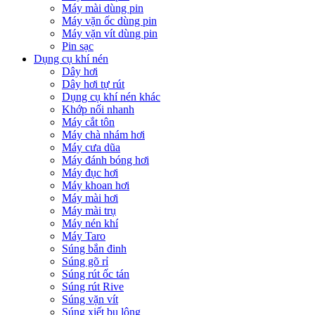
Máy mài dùng pin
Máy vặn ốc dùng pin
Máy vặn vít dùng pin
Pin sạc
Dụng cụ khí nén
Dây hơi
Dây hơi tự rút
Dụng cụ khí nén khác
Khớp nối nhanh
Máy cắt tôn
Máy chà nhám hơi
Máy cưa dũa
Máy đánh bóng hơi
Máy đục hơi
Máy khoan hơi
Máy mài hơi
Máy mài trụ
Máy nén khí
Máy Taro
Súng bắn đinh
Súng gõ rỉ
Súng rút ốc tán
Súng rút Rive
Súng vặn vít
Súng xiết bu lông