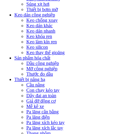
Súng xịt hơi
Thiết bị bơm mỡ
Keo dán công nghiệp
Keo chống xoay
Keo dán khác
Keo dán nhanh
Keo khóa ren
Keo làm kín ren
Keo silicon
Keo thay thế gioăng
Sản phẩm hóa chất
Dầu công nghiệp
Mỡ công nghiệp
Thước đo dầu
Thiết bị nâng hạ
Cầu nâng
Con chạy kéo tay
Dây đai an toàn
Giá đỡ động cơ
Mễ kê xe
Pa lăng cân bằng
Pa lăng điện
Pa lăng xích kéo tay
Pa lăng xích lắc tay
Thang nhôm