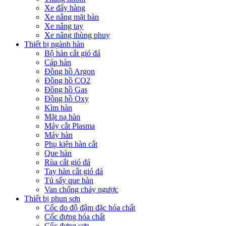
Xe đẩy hàng
Xe nâng mặt bàn
Xe nâng tay
Xe nâng thùng phuy
Thiết bị ngành hàn
Bộ hàn cắt gió đá
Cáp hàn
Đồng hồ Argon
Đồng hồ CO2
Đồng hồ Gas
Đồng hồ Oxy
Kìm hàn
Mặt nạ hàn
Máy cắt Plasma
Máy hàn
Phụ kiện hàn cắt
Que hàn
Rùa cắt gió đá
Tay hàn cắt gió đá
Tủ sấy que hàn
Van chống cháy ngược
Thiết bị phun sơn
Cốc đo độ đậm đặc hóa chất
Cốc đựng hóa chất
Cốc đựng sơn