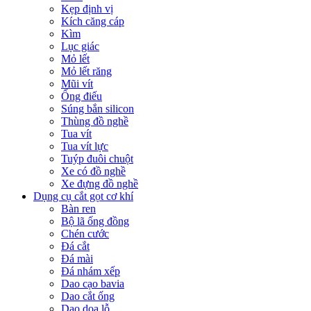
Kẹp định vị
Kích căng cáp
Kìm
Lục giác
Mỏ lết
Mỏ lết răng
Mũi vít
Ống điếu
Súng bắn silicon
Thùng đồ nghề
Tua vít
Tua vít lực
Tuýp đuôi chuột
Xe có đồ nghề
Xe đựng đồ nghề
Dụng cụ cắt gọt cơ khí
Bàn ren
Bộ lã ống đồng
Chén cước
Đá cắt
Đá mài
Đá nhám xếp
Dao cạo bavia
Dao cắt ống
Dao doa lỗ