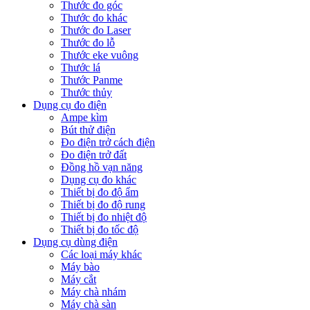
Thước đo góc
Thước đo khác
Thước đo Laser
Thước đo lỗ
Thước eke vuông
Thước lá
Thước Panme
Thước thủy
Dụng cụ đo điện
Ampe kìm
Bút thử điện
Đo điện trở cách điện
Đo điện trở đất
Đồng hồ vạn năng
Dụng cụ đo khác
Thiết bị đo độ ẩm
Thiết bị đo độ rung
Thiết bị đo nhiệt độ
Thiết bị đo tốc độ
Dụng cụ dùng điện
Các loại máy khác
Máy bào
Máy cắt
Máy chà nhám
Máy chà sàn