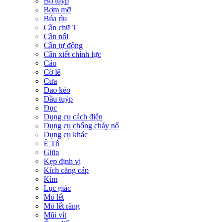
Bộ tuýp
Bơm mỡ
Búa rìu
Cần chữ T
Cần nối
Cần tự động
Cần xiết chỉnh lực
Cảo
Cờ lê
Cưa
Dao kéo
Đầu tuýp
Đục
Dụng cụ cách điện
Dụng cụ chống cháy nổ
Dụng cụ khác
Ê Tô
Giũa
Kẹp định vị
Kích căng cáp
Kìm
Lục giác
Mỏ lết
Mỏ lết răng
Mũi vít