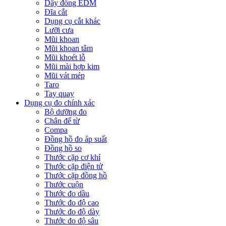
Dây đồng EDM
Đĩa cắt
Dụng cụ cắt khác
Lưỡi cưa
Mũi khoan
Mũi khoan tâm
Mũi khoét lỗ
Mũi mài hợp kim
Mũi vát mép
Taro
Tay quay
Dụng cụ đo chính xác
Bộ dưỡng đo
Chân đế từ
Compa
Đồng hồ đo áp suất
Đồng hồ so
Thước cặp cơ khí
Thước cặp điện tử
Thước cặp đồng hồ
Thước cuộn
Thước đo dầu
Thước đo độ cao
Thước đo độ dày
Thước đo độ sâu