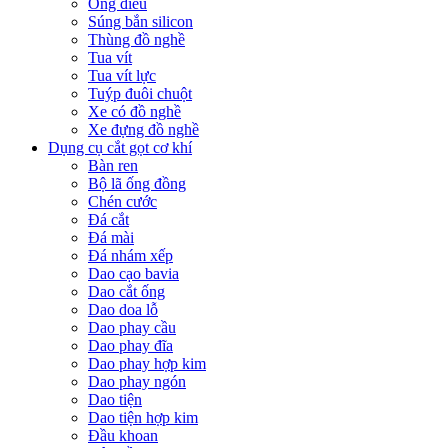
Ống điếu
Súng bắn silicon
Thùng đồ nghề
Tua vít
Tua vít lực
Tuýp đuôi chuột
Xe có đồ nghề
Xe đựng đồ nghề
Dụng cụ cắt gọt cơ khí
Bàn ren
Bộ lã ống đồng
Chén cước
Đá cắt
Đá mài
Đá nhám xếp
Dao cạo bavia
Dao cắt ống
Dao doa lỗ
Dao phay cầu
Dao phay đĩa
Dao phay hợp kim
Dao phay ngón
Dao tiện
Dao tiện hợp kim
Đầu khoan