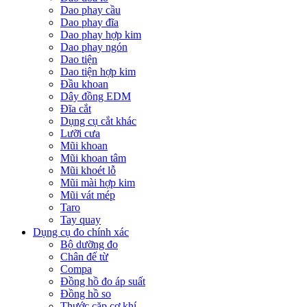
Dao phay cầu
Dao phay đĩa
Dao phay hợp kim
Dao phay ngón
Dao tiện
Dao tiện hợp kim
Đầu khoan
Dây đồng EDM
Đĩa cắt
Dụng cụ cắt khác
Lưỡi cưa
Mũi khoan
Mũi khoan tâm
Mũi khoét lỗ
Mũi mài hợp kim
Mũi vát mép
Taro
Tay quay
Dụng cụ đo chính xác
Bộ dưỡng đo
Chân đế từ
Compa
Đồng hồ đo áp suất
Đồng hồ so
Thước cặp cơ khí