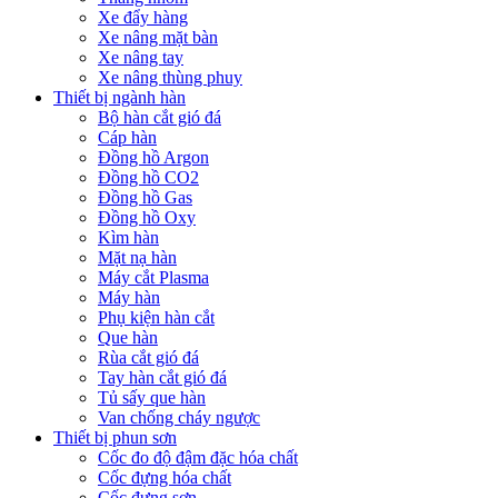
Xe đẩy hàng
Xe nâng mặt bàn
Xe nâng tay
Xe nâng thùng phuy
Thiết bị ngành hàn
Bộ hàn cắt gió đá
Cáp hàn
Đồng hồ Argon
Đồng hồ CO2
Đồng hồ Gas
Đồng hồ Oxy
Kìm hàn
Mặt nạ hàn
Máy cắt Plasma
Máy hàn
Phụ kiện hàn cắt
Que hàn
Rùa cắt gió đá
Tay hàn cắt gió đá
Tủ sấy que hàn
Van chống cháy ngược
Thiết bị phun sơn
Cốc đo độ đậm đặc hóa chất
Cốc đựng hóa chất
Cốc đựng sơn