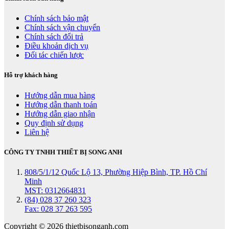
Chính sách bảo mật
Chính sách vận chuyển
Chính sách đổi trả
Điều khoản dịch vụ
Đối tác chiến lược
Hỗ trợ khách hàng
Hướng dẫn mua hàng
Hướng dẫn thanh toán
Hướng dẫn giao nhận
Quy định sử dụng
Liên hệ
CÔNG TY TNHH THIẾT BỊ SONG ANH
808/5/1/12 Quốc Lộ 13, Phường Hiệp Bình, TP. Hồ Chí
Minh
MST: 0312664831
(84) 028 37 260 323
Fax: 028 37 263 595
Copyright © 2026 thietbisonganh.com