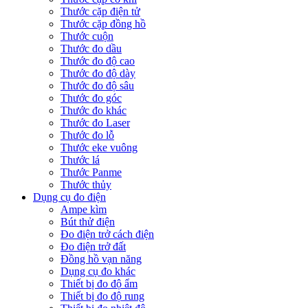
Thước cặp điện tử
Thước cặp đồng hồ
Thước cuộn
Thước đo dầu
Thước đo độ cao
Thước đo độ dày
Thước đo độ sâu
Thước đo góc
Thước đo khác
Thước đo Laser
Thước đo lỗ
Thước eke vuông
Thước lá
Thước Panme
Thước thủy
Dụng cụ đo điện
Ampe kìm
Bút thử điện
Đo điện trở cách điện
Đo điện trở đất
Đồng hồ vạn năng
Dụng cụ đo khác
Thiết bị đo độ ẩm
Thiết bị đo độ rung