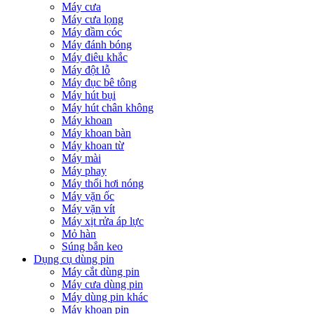
Máy cưa
Máy cưa lọng
Máy đầm cóc
Máy đánh bóng
Máy điêu khắc
Máy đột lỗ
Máy đục bê tông
Máy hút bụi
Máy hút chân không
Máy khoan
Máy khoan bàn
Máy khoan từ
Máy mài
Máy phay
Máy thổi hơi nóng
Máy vặn ốc
Máy vặn vít
Máy xịt rửa áp lực
Mỏ hàn
Súng bắn keo
Dụng cụ dùng pin
Máy cắt dùng pin
Máy cưa dùng pin
Máy dùng pin khác
Máy khoan pin