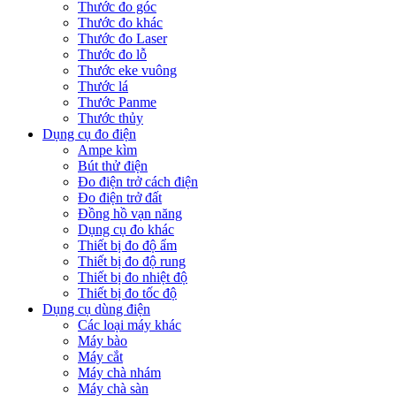
Thước đo góc
Thước đo khác
Thước đo Laser
Thước đo lỗ
Thước eke vuông
Thước lá
Thước Panme
Thước thủy
Dụng cụ đo điện
Ampe kìm
Bút thử điện
Đo điện trở cách điện
Đo điện trở đất
Đồng hồ vạn năng
Dụng cụ đo khác
Thiết bị đo độ ẩm
Thiết bị đo độ rung
Thiết bị đo nhiệt độ
Thiết bị đo tốc độ
Dụng cụ dùng điện
Các loại máy khác
Máy bào
Máy cắt
Máy chà nhám
Máy chà sàn