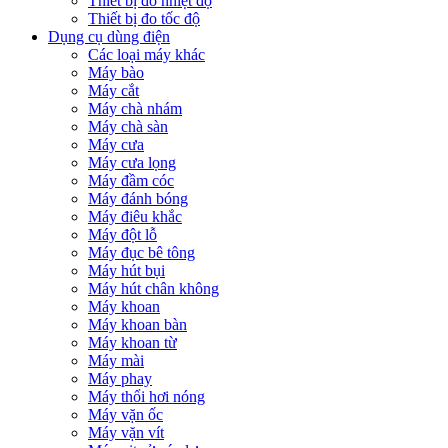
Thiết bị đo nhiệt độ
Thiết bị đo tốc độ
Dụng cụ dùng điện
Các loại máy khác
Máy bào
Máy cắt
Máy chà nhám
Máy chà sàn
Máy cưa
Máy cưa lọng
Máy đầm cóc
Máy đánh bóng
Máy điêu khắc
Máy đột lỗ
Máy đục bê tông
Máy hút bụi
Máy hút chân không
Máy khoan
Máy khoan bàn
Máy khoan từ
Máy mài
Máy phay
Máy thổi hơi nóng
Máy vặn ốc
Máy vặn vít