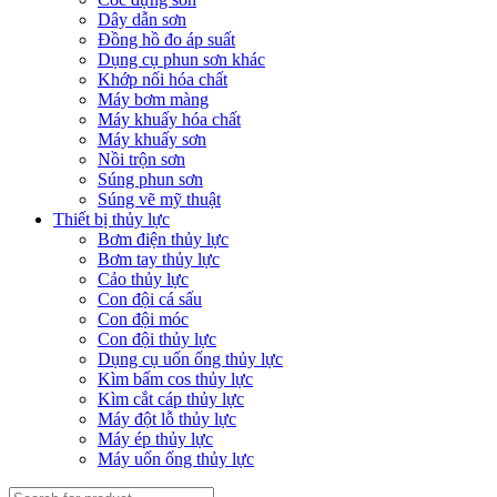
Dây dẫn sơn
Đồng hồ đo áp suất
Dụng cụ phun sơn khác
Khớp nối hóa chất
Máy bơm màng
Máy khuấy hóa chất
Máy khuấy sơn
Nồi trộn sơn
Súng phun sơn
Súng vẽ mỹ thuật
Thiết bị thủy lực
Bơm điện thủy lực
Bơm tay thủy lực
Cảo thủy lực
Con đội cá sấu
Con đội móc
Con đội thủy lực
Dụng cụ uốn ống thủy lực
Kìm bấm cos thủy lực
Kìm cắt cáp thủy lực
Máy đột lỗ thủy lực
Máy ép thủy lực
Máy uốn ống thủy lực