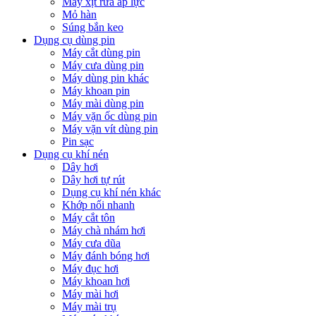
Máy xịt rửa áp lực
Mỏ hàn
Súng bắn keo
Dụng cụ dùng pin
Máy cắt dùng pin
Máy cưa dùng pin
Máy dùng pin khác
Máy khoan pin
Máy mài dùng pin
Máy vặn ốc dùng pin
Máy vặn vít dùng pin
Pin sạc
Dụng cụ khí nén
Dây hơi
Dây hơi tự rút
Dụng cụ khí nén khác
Khớp nối nhanh
Máy cắt tôn
Máy chà nhám hơi
Máy cưa dũa
Máy đánh bóng hơi
Máy đục hơi
Máy khoan hơi
Máy mài hơi
Máy mài trụ