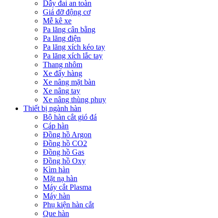
Dây đai an toàn
Giá đỡ động cơ
Mễ kê xe
Pa lăng cân bằng
Pa lăng điện
Pa lăng xích kéo tay
Pa lăng xích lắc tay
Thang nhôm
Xe đẩy hàng
Xe nâng mặt bàn
Xe nâng tay
Xe nâng thùng phuy
Thiết bị ngành hàn
Bộ hàn cắt gió đá
Cáp hàn
Đồng hồ Argon
Đồng hồ CO2
Đồng hồ Gas
Đồng hồ Oxy
Kìm hàn
Mặt nạ hàn
Máy cắt Plasma
Máy hàn
Phụ kiện hàn cắt
Que hàn