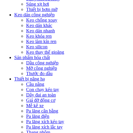
Súng xịt hơi
Thiết bị bơm mỡ
Keo dán công nghiệp
Keo chống xoay
Keo dán khác
Keo dán nhanh
Keo khóa ren
Keo làm kín ren
Keo silicon
Keo thay thế gioăng
Sản phẩm hóa chất
Dầu công nghiệp
Mỡ công nghiệp
Thước đo dầu
Thiết bị nâng hạ
Cầu nâng
Con chạy kéo tay
Dây đai an toàn
Giá đỡ động cơ
Mễ kê xe
Pa lăng cân bằng
Pa lăng điện
Pa lăng xích kéo tay
Pa lăng xích lắc tay
Thang nhôm