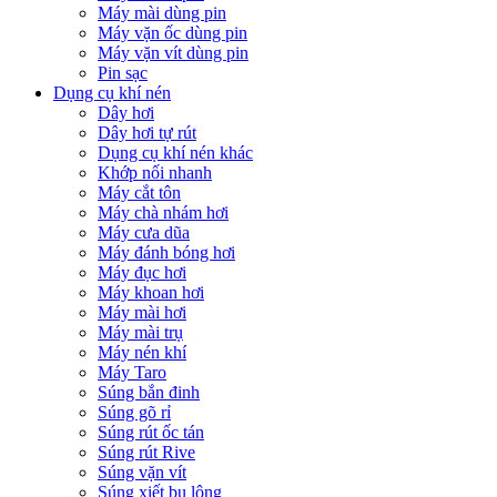
Máy mài dùng pin
Máy vặn ốc dùng pin
Máy vặn vít dùng pin
Pin sạc
Dụng cụ khí nén
Dây hơi
Dây hơi tự rút
Dụng cụ khí nén khác
Khớp nối nhanh
Máy cắt tôn
Máy chà nhám hơi
Máy cưa dũa
Máy đánh bóng hơi
Máy đục hơi
Máy khoan hơi
Máy mài hơi
Máy mài trụ
Máy nén khí
Máy Taro
Súng bắn đinh
Súng gõ rỉ
Súng rút ốc tán
Súng rút Rive
Súng vặn vít
Súng xiết bu lông