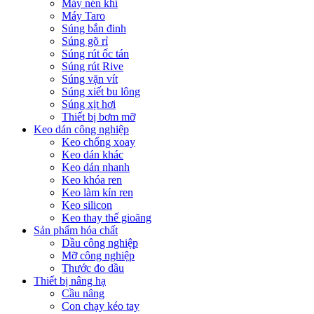
Máy nén khí
Máy Taro
Súng bắn đinh
Súng gõ rỉ
Súng rút ốc tán
Súng rút Rive
Súng vặn vít
Súng xiết bu lông
Súng xịt hơi
Thiết bị bơm mỡ
Keo dán công nghiệp
Keo chống xoay
Keo dán khác
Keo dán nhanh
Keo khóa ren
Keo làm kín ren
Keo silicon
Keo thay thế gioăng
Sản phẩm hóa chất
Dầu công nghiệp
Mỡ công nghiệp
Thước đo dầu
Thiết bị nâng hạ
Cầu nâng
Con chạy kéo tay