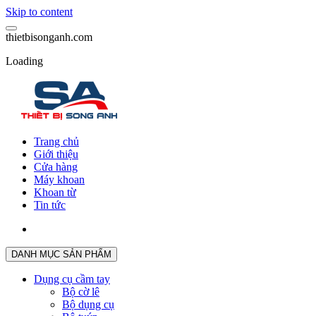
Skip to content
t
h
i
e
t
b
i
s
o
n
g
a
n
h
.
c
o
m
Loading
Trang chủ
Giới thiệu
Cửa hàng
Máy khoan
Khoan từ
Tin tức
DANH MỤC SẢN PHẨM
Dụng cụ cầm tay
Bộ cờ lê
Bộ dụng cụ