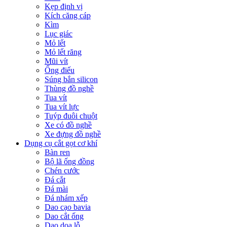
Kẹp định vị
Kích căng cáp
Kìm
Lục giác
Mỏ lết
Mỏ lết răng
Mũi vít
Ống điếu
Súng bắn silicon
Thùng đồ nghề
Tua vít
Tua vít lực
Tuýp đuôi chuột
Xe có đồ nghề
Xe đựng đồ nghề
Dụng cụ cắt gọt cơ khí
Bàn ren
Bộ lã ống đồng
Chén cước
Đá cắt
Đá mài
Đá nhám xếp
Dao cạo bavia
Dao cắt ống
Dao doa lỗ