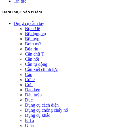
Tin tức
DANH MỤC SẢN PHẨM
Dụng cụ cầm tay
Bộ cờ lê
Bộ dụng cụ
Bộ tuýp
Bơm mỡ
Búa rìu
Cần chữ T
Cần nối
Cần tự động
Cần xiết chỉnh lực
Cảo
Cờ lê
Cưa
Dao kéo
Đầu tuýp
Đục
Dụng cụ cách điện
Dụng cụ chống cháy nổ
Dụng cụ khác
Ê Tô
Giũa