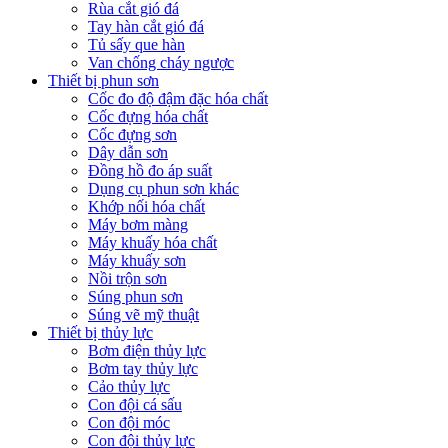
Rùa cắt gió đá
Tay hàn cắt gió đá
Tủ sấy que hàn
Van chống cháy ngược
Thiết bị phun sơn
Cốc đo độ đậm đặc hóa chất
Cốc đựng hóa chất
Cốc đựng sơn
Dây dẫn sơn
Đồng hồ đo áp suất
Dụng cụ phun sơn khác
Khớp nối hóa chất
Máy bơm màng
Máy khuấy hóa chất
Máy khuấy sơn
Nồi trộn sơn
Súng phun sơn
Súng vẽ mỹ thuật
Thiết bị thủy lực
Bơm điện thủy lực
Bơm tay thủy lực
Cảo thủy lực
Con đội cá sấu
Con đội móc
Con đội thủy lực