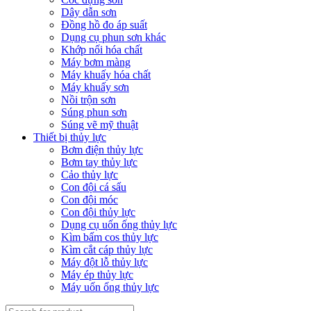
Dây dẫn sơn
Đồng hồ đo áp suất
Dụng cụ phun sơn khác
Khớp nối hóa chất
Máy bơm màng
Máy khuấy hóa chất
Máy khuấy sơn
Nồi trộn sơn
Súng phun sơn
Súng vẽ mỹ thuật
Thiết bị thủy lực
Bơm điện thủy lực
Bơm tay thủy lực
Cảo thủy lực
Con đội cá sấu
Con đội móc
Con đội thủy lực
Dụng cụ uốn ống thủy lực
Kìm bấm cos thủy lực
Kìm cắt cáp thủy lực
Máy đột lỗ thủy lực
Máy ép thủy lực
Máy uốn ống thủy lực