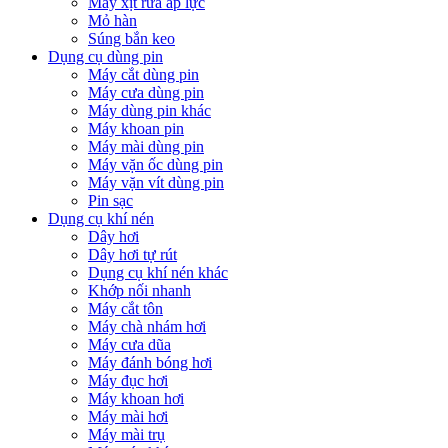
Máy xịt rửa áp lực
Mỏ hàn
Súng bắn keo
Dụng cụ dùng pin
Máy cắt dùng pin
Máy cưa dùng pin
Máy dùng pin khác
Máy khoan pin
Máy mài dùng pin
Máy vặn ốc dùng pin
Máy vặn vít dùng pin
Pin sạc
Dụng cụ khí nén
Dây hơi
Dây hơi tự rút
Dụng cụ khí nén khác
Khớp nối nhanh
Máy cắt tôn
Máy chà nhám hơi
Máy cưa dũa
Máy đánh bóng hơi
Máy đục hơi
Máy khoan hơi
Máy mài hơi
Máy mài trụ