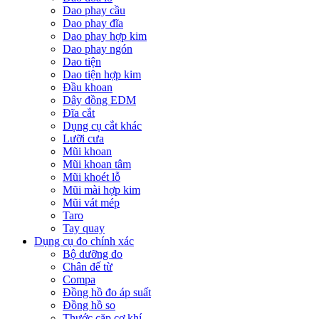
Dao phay cầu
Dao phay đĩa
Dao phay hợp kim
Dao phay ngón
Dao tiện
Dao tiện hợp kim
Đầu khoan
Dây đồng EDM
Đĩa cắt
Dụng cụ cắt khác
Lưỡi cưa
Mũi khoan
Mũi khoan tâm
Mũi khoét lỗ
Mũi mài hợp kim
Mũi vát mép
Taro
Tay quay
Dụng cụ đo chính xác
Bộ dưỡng đo
Chân đế từ
Compa
Đồng hồ đo áp suất
Đồng hồ so
Thước cặp cơ khí