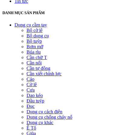
Tin tức
DANH MỤC SẢN PHẨM
Dụng cụ cầm tay
Bộ cờ lê
Bộ dụng cụ
Bộ tuýp
Bơm mỡ
Búa rìu
Cần chữ T
Cần nối
Cần tự động
Cần xiết chỉnh lực
Cảo
Cờ lê
Cưa
Dao kéo
Đầu tuýp
Đục
Dụng cụ cách điện
Dụng cụ chống cháy nổ
Dụng cụ khác
Ê Tô
Giũa