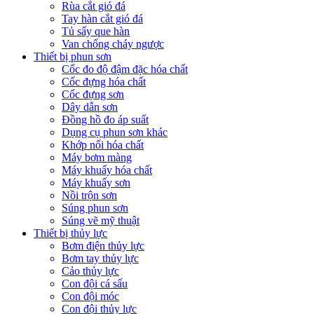
Rùa cắt gió đá
Tay hàn cắt gió đá
Tủ sấy que hàn
Van chống cháy ngược
Thiết bị phun sơn
Cốc đo độ đậm đặc hóa chất
Cốc đựng hóa chất
Cốc đựng sơn
Dây dẫn sơn
Đồng hồ đo áp suất
Dụng cụ phun sơn khác
Khớp nối hóa chất
Máy bơm màng
Máy khuấy hóa chất
Máy khuấy sơn
Nồi trộn sơn
Súng phun sơn
Súng vẽ mỹ thuật
Thiết bị thủy lực
Bơm điện thủy lực
Bơm tay thủy lực
Cảo thủy lực
Con đội cá sấu
Con đội móc
Con đội thủy lực