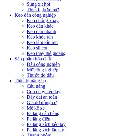
Súng xịt hơi
Thiết bị bơm mỡ
Keo dán công nghiệp
Keo chống xoay
Keo dán khác
Keo dán nhanh
Keo khóa ren
Keo làm kín ren
Keo silicon
Keo thay thế gioăng
Sản phẩm hóa chất
Dầu công nghiệp
Mỡ công nghiệp
Thước đo dầu
Thiết bị nâng hạ
Cầu nâng
Con chạy kéo tay
Dây đai an toàn
Giá đỡ động cơ
Mễ kê xe
Pa lăng cân bằng
Pa lăng điện
Pa lăng xích kéo tay
Pa lăng xích lắc tay
Thang nhôm