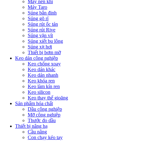
Máy nén khí
Máy Taro
Súng bắn đinh
Súng gõ rỉ
Súng rút ốc tán
Súng rút Rive
Súng vặn vít
Súng xiết bu lông
Súng xịt hơi
Thiết bị bơm mỡ
Keo dán công nghiệp
Keo chống xoay
Keo dán khác
Keo dán nhanh
Keo khóa ren
Keo làm kín ren
Keo silicon
Keo thay thế gioăng
Sản phẩm hóa chất
Dầu công nghiệp
Mỡ công nghiệp
Thước đo dầu
Thiết bị nâng hạ
Cầu nâng
Con chạy kéo tay