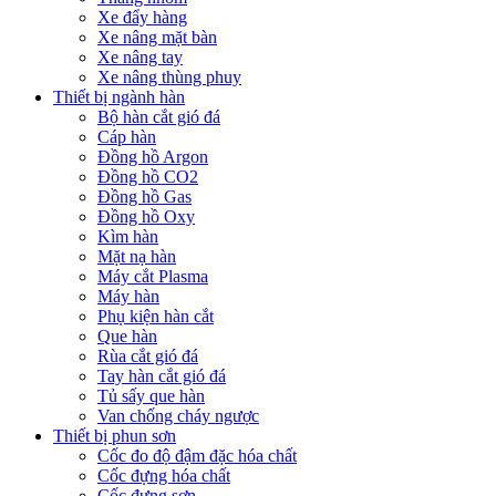
Xe đẩy hàng
Xe nâng mặt bàn
Xe nâng tay
Xe nâng thùng phuy
Thiết bị ngành hàn
Bộ hàn cắt gió đá
Cáp hàn
Đồng hồ Argon
Đồng hồ CO2
Đồng hồ Gas
Đồng hồ Oxy
Kìm hàn
Mặt nạ hàn
Máy cắt Plasma
Máy hàn
Phụ kiện hàn cắt
Que hàn
Rùa cắt gió đá
Tay hàn cắt gió đá
Tủ sấy que hàn
Van chống cháy ngược
Thiết bị phun sơn
Cốc đo độ đậm đặc hóa chất
Cốc đựng hóa chất
Cốc đựng sơn