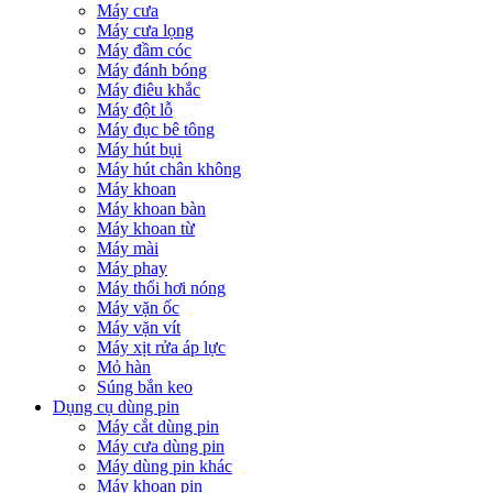
Máy cưa
Máy cưa lọng
Máy đầm cóc
Máy đánh bóng
Máy điêu khắc
Máy đột lỗ
Máy đục bê tông
Máy hút bụi
Máy hút chân không
Máy khoan
Máy khoan bàn
Máy khoan từ
Máy mài
Máy phay
Máy thổi hơi nóng
Máy vặn ốc
Máy vặn vít
Máy xịt rửa áp lực
Mỏ hàn
Súng bắn keo
Dụng cụ dùng pin
Máy cắt dùng pin
Máy cưa dùng pin
Máy dùng pin khác
Máy khoan pin