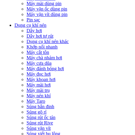
Máy mài dùng pin
Máy vặn ốc dùng pin
Máy vặn vít dùng pin
Pin sạc
Dụng cụ khí nén
Dây hơi
Dây hơi tự rút
Dụng cụ khí nén khác
Khớp nối nhanh
Máy cắt tôn
Máy chà nhám hơi
Máy cưa dũa
Máy đánh bóng hơi
Máy đục hơi
Máy khoan hơi
Máy mài hơi
Máy mài trụ
Máy nén khí
Máy Taro
Súng bắn đinh
Súng gõ rỉ
Súng rút ốc tán
Súng rút Rive
Súng vặn vít
Súng xiết bu lông