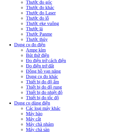
Thước đo góc
Thước đo khác
Thước đo Laser
Thước đo lỗ
Thước eke vuông
Thước lá
Thước Panme
Thước thủy
Dụng cụ đo điện
Ampe kìm
Bút thử điện
Đo điện trở cách điện
Đo điện trở đất
Đồng hồ vạn năng
Dụng cụ đo khác
Thiết bị đo độ ẩm
Thiết bị đo độ rung
Thiết bị đo nhiệt độ
Thiết bị đo tốc độ
Dụng cụ dùng điện
Các loại máy khác
Máy bào
Máy cắt
Máy chà nhám
Máy chà sàn