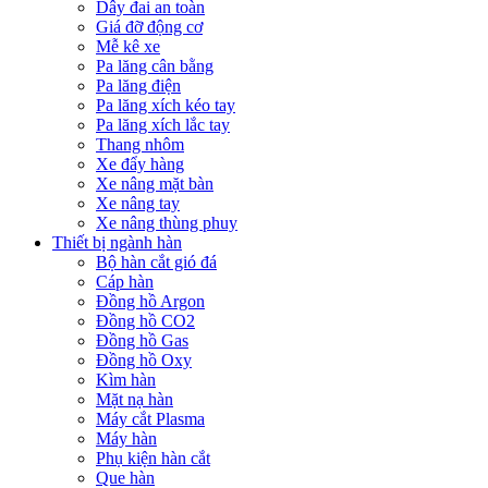
Dây đai an toàn
Giá đỡ động cơ
Mễ kê xe
Pa lăng cân bằng
Pa lăng điện
Pa lăng xích kéo tay
Pa lăng xích lắc tay
Thang nhôm
Xe đẩy hàng
Xe nâng mặt bàn
Xe nâng tay
Xe nâng thùng phuy
Thiết bị ngành hàn
Bộ hàn cắt gió đá
Cáp hàn
Đồng hồ Argon
Đồng hồ CO2
Đồng hồ Gas
Đồng hồ Oxy
Kìm hàn
Mặt nạ hàn
Máy cắt Plasma
Máy hàn
Phụ kiện hàn cắt
Que hàn