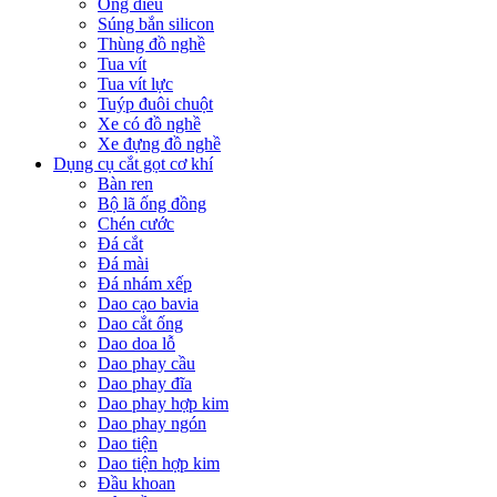
Ống điếu
Súng bắn silicon
Thùng đồ nghề
Tua vít
Tua vít lực
Tuýp đuôi chuột
Xe có đồ nghề
Xe đựng đồ nghề
Dụng cụ cắt gọt cơ khí
Bàn ren
Bộ lã ống đồng
Chén cước
Đá cắt
Đá mài
Đá nhám xếp
Dao cạo bavia
Dao cắt ống
Dao doa lỗ
Dao phay cầu
Dao phay đĩa
Dao phay hợp kim
Dao phay ngón
Dao tiện
Dao tiện hợp kim
Đầu khoan