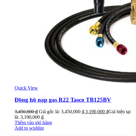
Quick View
Đồng hồ nạp gas R22 Tasco TB125BV
3,450,000
₫
Giá gốc là: 3,450,000 ₫.
3,190,000
₫
Giá hiện tại
là: 3,190,000 ₫.
Thêm vào giỏ hàng
Add to wishlist