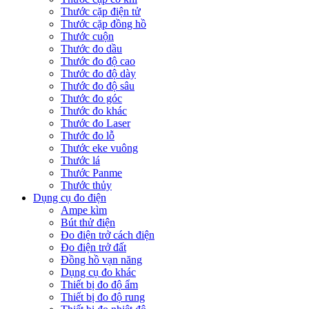
Thước cặp điện tử
Thước cặp đồng hồ
Thước cuộn
Thước đo dầu
Thước đo độ cao
Thước đo độ dày
Thước đo độ sâu
Thước đo góc
Thước đo khác
Thước đo Laser
Thước đo lỗ
Thước eke vuông
Thước lá
Thước Panme
Thước thủy
Dụng cụ đo điện
Ampe kìm
Bút thử điện
Đo điện trở cách điện
Đo điện trở đất
Đồng hồ vạn năng
Dụng cụ đo khác
Thiết bị đo độ ẩm
Thiết bị đo độ rung