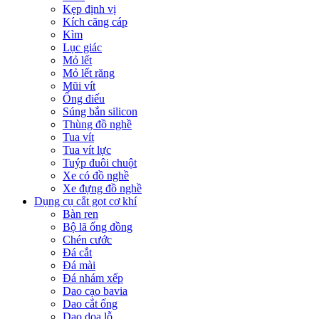
Kẹp định vị
Kích căng cáp
Kìm
Lục giác
Mỏ lết
Mỏ lết răng
Mũi vít
Ống điếu
Súng bắn silicon
Thùng đồ nghề
Tua vít
Tua vít lực
Tuýp đuôi chuột
Xe có đồ nghề
Xe đựng đồ nghề
Dụng cụ cắt gọt cơ khí
Bàn ren
Bộ lã ống đồng
Chén cước
Đá cắt
Đá mài
Đá nhám xếp
Dao cạo bavia
Dao cắt ống
Dao doa lỗ