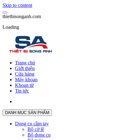
Skip to content
t
h
i
e
t
b
i
s
o
n
g
a
n
h
.
c
o
m
Loading
Trang chủ
Giới thiệu
Cửa hàng
Máy khoan
Khoan từ
Tin tức
DANH MỤC SẢN PHẨM
Dụng cụ cầm tay
Bộ cờ lê
Bộ dụng cụ