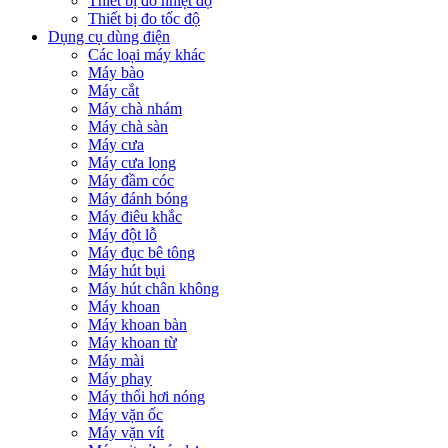
Thiết bị đo nhiệt độ
Thiết bị đo tốc độ
Dụng cụ dùng điện
Các loại máy khác
Máy bào
Máy cắt
Máy chà nhám
Máy chà sàn
Máy cưa
Máy cưa lọng
Máy đầm cóc
Máy đánh bóng
Máy điêu khắc
Máy đột lỗ
Máy đục bê tông
Máy hút bụi
Máy hút chân không
Máy khoan
Máy khoan bàn
Máy khoan từ
Máy mài
Máy phay
Máy thổi hơi nóng
Máy vặn ốc
Máy vặn vít