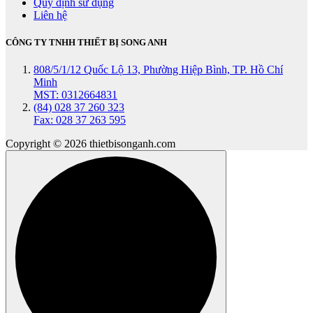
Quy định sử dụng
Liên hệ
CÔNG TY TNHH THIẾT BỊ SONG ANH
808/5/1/12 Quốc Lộ 13, Phường Hiệp Bình, TP. Hồ Chí
Minh
MST: 0312664831
(84) 028 37 260 323
Fax: 028 37 263 595
Copyright © 2026 thietbisonganh.com