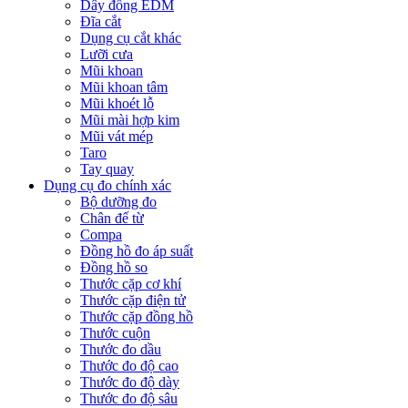
Dây đồng EDM
Đĩa cắt
Dụng cụ cắt khác
Lưỡi cưa
Mũi khoan
Mũi khoan tâm
Mũi khoét lỗ
Mũi mài hợp kim
Mũi vát mép
Taro
Tay quay
Dụng cụ đo chính xác
Bộ dưỡng đo
Chân đế từ
Compa
Đồng hồ đo áp suất
Đồng hồ so
Thước cặp cơ khí
Thước cặp điện tử
Thước cặp đồng hồ
Thước cuộn
Thước đo dầu
Thước đo độ cao
Thước đo độ dày
Thước đo độ sâu