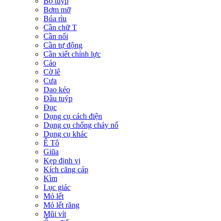
Bộ tuýp
Bơm mỡ
Búa rìu
Cần chữ T
Cần nối
Cần tự động
Cần xiết chỉnh lực
Cảo
Cờ lê
Cưa
Dao kéo
Đầu tuýp
Đục
Dụng cụ cách điện
Dụng cụ chống cháy nổ
Dụng cụ khác
Ê Tô
Giũa
Kẹp định vị
Kích căng cáp
Kìm
Lục giác
Mỏ lết
Mỏ lết răng
Mũi vít