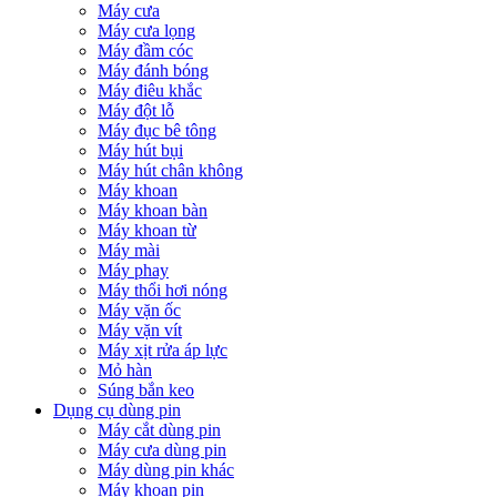
Máy cưa
Máy cưa lọng
Máy đầm cóc
Máy đánh bóng
Máy điêu khắc
Máy đột lỗ
Máy đục bê tông
Máy hút bụi
Máy hút chân không
Máy khoan
Máy khoan bàn
Máy khoan từ
Máy mài
Máy phay
Máy thổi hơi nóng
Máy vặn ốc
Máy vặn vít
Máy xịt rửa áp lực
Mỏ hàn
Súng bắn keo
Dụng cụ dùng pin
Máy cắt dùng pin
Máy cưa dùng pin
Máy dùng pin khác
Máy khoan pin