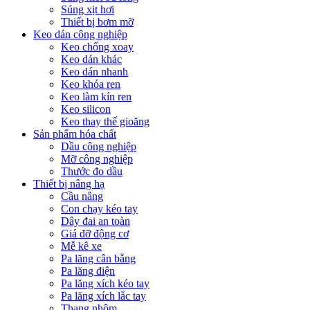
Súng xịt hơi
Thiết bị bơm mỡ
Keo dán công nghiệp
Keo chống xoay
Keo dán khác
Keo dán nhanh
Keo khóa ren
Keo làm kín ren
Keo silicon
Keo thay thế gioăng
Sản phẩm hóa chất
Dầu công nghiệp
Mỡ công nghiệp
Thước đo dầu
Thiết bị nâng hạ
Cầu nâng
Con chạy kéo tay
Dây đai an toàn
Giá đỡ động cơ
Mễ kê xe
Pa lăng cân bằng
Pa lăng điện
Pa lăng xích kéo tay
Pa lăng xích lắc tay
Thang nhôm