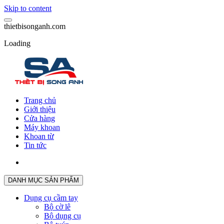
Skip to content
t
h
i
e
t
b
i
s
o
n
g
a
n
h
.
c
o
m
Loading
Trang chủ
Giới thiệu
Cửa hàng
Máy khoan
Khoan từ
Tin tức
DANH MỤC SẢN PHẨM
Dụng cụ cầm tay
Bộ cờ lê
Bộ dụng cụ