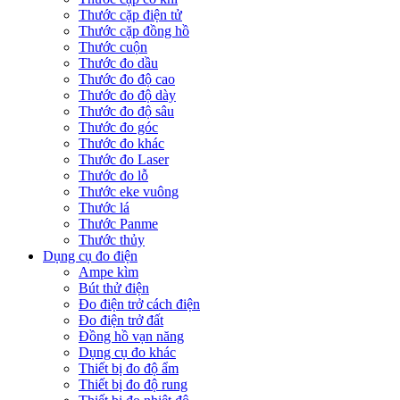
Thước cặp điện tử
Thước cặp đồng hồ
Thước cuộn
Thước đo dầu
Thước đo độ cao
Thước đo độ dày
Thước đo độ sâu
Thước đo góc
Thước đo khác
Thước đo Laser
Thước đo lỗ
Thước eke vuông
Thước lá
Thước Panme
Thước thủy
Dụng cụ đo điện
Ampe kìm
Bút thử điện
Đo điện trở cách điện
Đo điện trở đất
Đồng hồ vạn năng
Dụng cụ đo khác
Thiết bị đo độ ẩm
Thiết bị đo độ rung