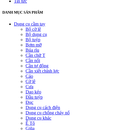
Tin tức
DANH MỤC SẢN PHẨM
Dụng cụ cầm tay
Bộ cờ lê
Bộ dụng cụ
Bộ tuýp
Bơm mỡ
Búa rìu
Cần chữ T
Cần nối
Cần tự động
Cần xiết chỉnh lực
Cảo
Cờ lê
Cưa
Dao kéo
Đầu tuýp
Đục
Dụng cụ cách điện
Dụng cụ chống cháy nổ
Dụng cụ khác
Ê Tô
Giũa