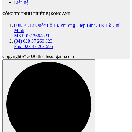
Liên hệ
CÔNG TY TNHH THIẾT BỊ SONG ANH
808/5/1/12 Quốc Lộ 13, Phường Hiệp Bình, TP. Hồ Chí
Minh
MST: 0312664831
(84) 028 37 260 323
Fax: 028 37 263 595
Copyright © 2026 thietbisonganh.com