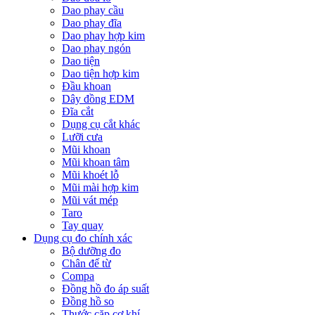
Dao phay cầu
Dao phay đĩa
Dao phay hợp kim
Dao phay ngón
Dao tiện
Dao tiện hợp kim
Đầu khoan
Dây đồng EDM
Đĩa cắt
Dụng cụ cắt khác
Lưỡi cưa
Mũi khoan
Mũi khoan tâm
Mũi khoét lỗ
Mũi mài hợp kim
Mũi vát mép
Taro
Tay quay
Dụng cụ đo chính xác
Bộ dưỡng đo
Chân đế từ
Compa
Đồng hồ đo áp suất
Đồng hồ so
Thước cặp cơ khí