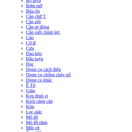
Bộ tuýp
Bơm mỡ
Búa rìu
Cần chữ T
Cần nối
Cần tự động
Cần xiết chỉnh lực
Cảo
Cờ lê
Cưa
Dao kéo
Đầu tuýp
Đục
Dụng cụ cách điện
Dụng cụ chống cháy nổ
Dụng cụ khác
Ê Tô
Giũa
Kẹp định vị
Kích căng cáp
Kìm
Lục giác
Mỏ lết
Mỏ lết răng
Mũi vít