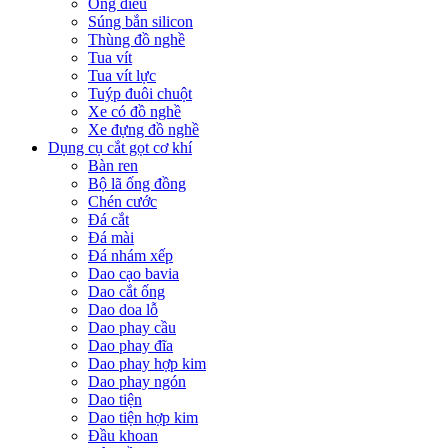
Ống điếu
Súng bắn silicon
Thùng đồ nghề
Tua vít
Tua vít lực
Tuýp đuôi chuột
Xe có đồ nghề
Xe đựng đồ nghề
Dụng cụ cắt gọt cơ khí
Bàn ren
Bộ lã ống đồng
Chén cước
Đá cắt
Đá mài
Đá nhám xếp
Dao cạo bavia
Dao cắt ống
Dao doa lỗ
Dao phay cầu
Dao phay đĩa
Dao phay hợp kim
Dao phay ngón
Dao tiện
Dao tiện hợp kim
Đầu khoan