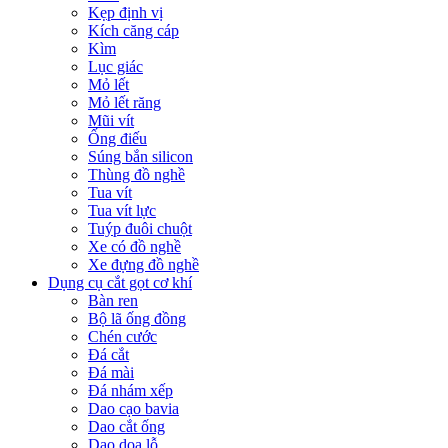
Kẹp định vị
Kích căng cáp
Kìm
Lục giác
Mỏ lết
Mỏ lết răng
Mũi vít
Ống điếu
Súng bắn silicon
Thùng đồ nghề
Tua vít
Tua vít lực
Tuýp đuôi chuột
Xe có đồ nghề
Xe đựng đồ nghề
Dụng cụ cắt gọt cơ khí
Bàn ren
Bộ lã ống đồng
Chén cước
Đá cắt
Đá mài
Đá nhám xếp
Dao cạo bavia
Dao cắt ống
Dao doa lỗ