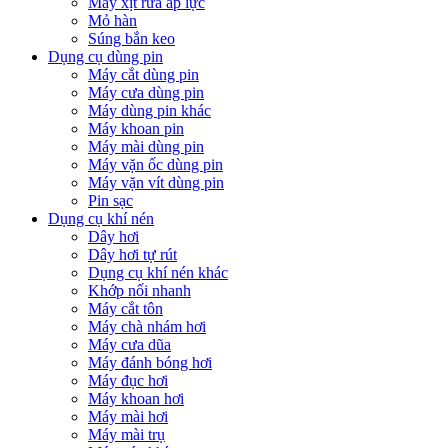
Máy xịt rửa áp lực
Mỏ hàn
Súng bắn keo
Dụng cụ dùng pin
Máy cắt dùng pin
Máy cưa dùng pin
Máy dùng pin khác
Máy khoan pin
Máy mài dùng pin
Máy vặn ốc dùng pin
Máy vặn vít dùng pin
Pin sạc
Dụng cụ khí nén
Dây hơi
Dây hơi tự rút
Dụng cụ khí nén khác
Khớp nối nhanh
Máy cắt tôn
Máy chà nhám hơi
Máy cưa dũa
Máy đánh bóng hơi
Máy đục hơi
Máy khoan hơi
Máy mài hơi
Máy mài trụ