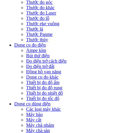
Thước đo góc
Thước đo khác
Thước đo Laser
Thước đo lỗ
Thước eke vuông
Thước lá
Thước Panme
Thước thủy
Dụng cụ đo điện
Ampe kìm
Bút thử điện
Đo điện trở cách điện
Đo điện trở đất
Đồng hồ vạn năng
Dụng cụ đo khác
Thiết bị đo độ ẩm
Thiết bị đo độ rung
Thiết bị đo nhiệt độ
Thiết bị đo tốc độ
Dụng cụ dùng điện
Các loại máy khác
Máy bào
Máy cắt
Máy chà nhám
Máy chà sàn