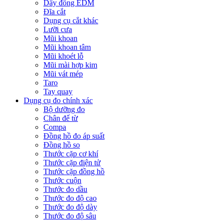
Dây đồng EDM
Đĩa cắt
Dụng cụ cắt khác
Lưỡi cưa
Mũi khoan
Mũi khoan tâm
Mũi khoét lỗ
Mũi mài hợp kim
Mũi vát mép
Taro
Tay quay
Dụng cụ đo chính xác
Bộ dưỡng đo
Chân đế từ
Compa
Đồng hồ đo áp suất
Đồng hồ so
Thước cặp cơ khí
Thước cặp điện tử
Thước cặp đồng hồ
Thước cuộn
Thước đo dầu
Thước đo độ cao
Thước đo độ dày
Thước đo độ sâu