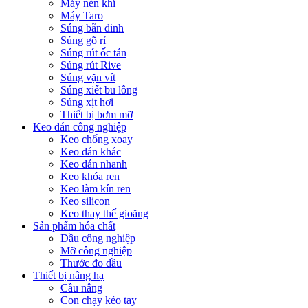
Máy nén khí
Máy Taro
Súng bắn đinh
Súng gõ rỉ
Súng rút ốc tán
Súng rút Rive
Súng vặn vít
Súng xiết bu lông
Súng xịt hơi
Thiết bị bơm mỡ
Keo dán công nghiệp
Keo chống xoay
Keo dán khác
Keo dán nhanh
Keo khóa ren
Keo làm kín ren
Keo silicon
Keo thay thế gioăng
Sản phẩm hóa chất
Dầu công nghiệp
Mỡ công nghiệp
Thước đo dầu
Thiết bị nâng hạ
Cầu nâng
Con chạy kéo tay