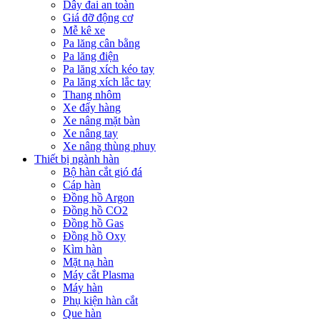
Dây đai an toàn
Giá đỡ động cơ
Mễ kê xe
Pa lăng cân bằng
Pa lăng điện
Pa lăng xích kéo tay
Pa lăng xích lắc tay
Thang nhôm
Xe đẩy hàng
Xe nâng mặt bàn
Xe nâng tay
Xe nâng thùng phuy
Thiết bị ngành hàn
Bộ hàn cắt gió đá
Cáp hàn
Đồng hồ Argon
Đồng hồ CO2
Đồng hồ Gas
Đồng hồ Oxy
Kìm hàn
Mặt nạ hàn
Máy cắt Plasma
Máy hàn
Phụ kiện hàn cắt
Que hàn