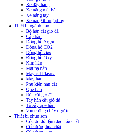
Xe đẩy hàng
Xe nâng mặt bàn
Xe nâng tay
Xe nâng thùng phuy
Thiết bị ngành hàn
Bộ hàn cắt gió đá
Cáp hàn
Đồng hồ Argon
Đồng hồ CO2
Đồng hồ Gas
Đồng hồ Oxy
Kìm hàn
Mặt nạ hàn
Máy cắt Plasma
Máy hàn
Phụ kiện hàn cắt
Que hàn
Rùa cắt gió đá
Tay hàn cắt gió đá
Tủ sấy que hàn
Van chống cháy ngược
Thiết bị phun sơn
Cốc đo độ đậm đặc hóa chất
Cốc đựng hóa chất
Cốc đựng sơn