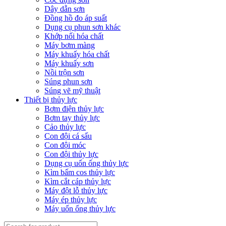
Dây dẫn sơn
Đồng hồ đo áp suất
Dụng cụ phun sơn khác
Khớp nối hóa chất
Máy bơm màng
Máy khuấy hóa chất
Máy khuấy sơn
Nồi trộn sơn
Súng phun sơn
Súng vẽ mỹ thuật
Thiết bị thủy lực
Bơm điện thủy lực
Bơm tay thủy lực
Cảo thủy lực
Con đội cá sấu
Con đội móc
Con đội thủy lực
Dụng cụ uốn ống thủy lực
Kìm bấm cos thủy lực
Kìm cắt cáp thủy lực
Máy đột lỗ thủy lực
Máy ép thủy lực
Máy uốn ống thủy lực