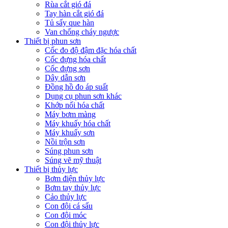
Rùa cắt gió đá
Tay hàn cắt gió đá
Tủ sấy que hàn
Van chống cháy ngược
Thiết bị phun sơn
Cốc đo độ đậm đặc hóa chất
Cốc đựng hóa chất
Cốc đựng sơn
Dây dẫn sơn
Đồng hồ đo áp suất
Dụng cụ phun sơn khác
Khớp nối hóa chất
Máy bơm màng
Máy khuấy hóa chất
Máy khuấy sơn
Nồi trộn sơn
Súng phun sơn
Súng vẽ mỹ thuật
Thiết bị thủy lực
Bơm điện thủy lực
Bơm tay thủy lực
Cảo thủy lực
Con đội cá sấu
Con đội móc
Con đội thủy lực