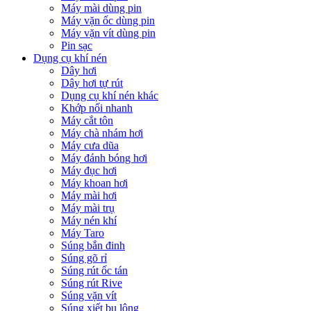
Máy mài dùng pin
Máy vặn ốc dùng pin
Máy vặn vít dùng pin
Pin sạc
Dụng cụ khí nén
Dây hơi
Dây hơi tự rút
Dụng cụ khí nén khác
Khớp nối nhanh
Máy cắt tôn
Máy chà nhám hơi
Máy cưa dũa
Máy đánh bóng hơi
Máy đục hơi
Máy khoan hơi
Máy mài hơi
Máy mài trụ
Máy nén khí
Máy Taro
Súng bắn đinh
Súng gõ rỉ
Súng rút ốc tán
Súng rút Rive
Súng vặn vít
Súng xiết bu lông