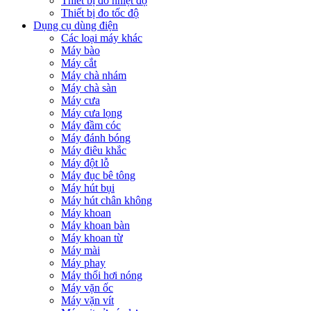
Thiết bị đo nhiệt độ
Thiết bị đo tốc độ
Dụng cụ dùng điện
Các loại máy khác
Máy bào
Máy cắt
Máy chà nhám
Máy chà sàn
Máy cưa
Máy cưa lọng
Máy đầm cóc
Máy đánh bóng
Máy điêu khắc
Máy đột lỗ
Máy đục bê tông
Máy hút bụi
Máy hút chân không
Máy khoan
Máy khoan bàn
Máy khoan từ
Máy mài
Máy phay
Máy thổi hơi nóng
Máy vặn ốc
Máy vặn vít