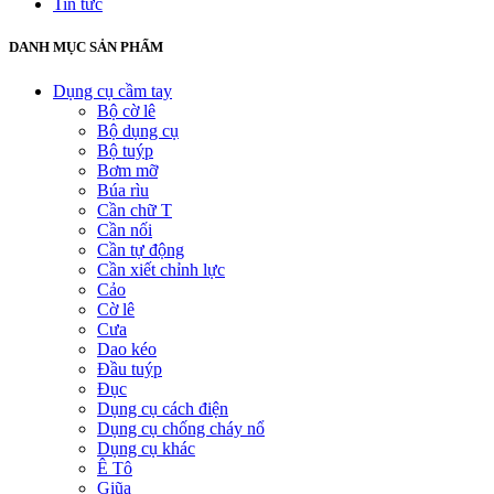
Tin tức
DANH MỤC SẢN PHẨM
Dụng cụ cầm tay
Bộ cờ lê
Bộ dụng cụ
Bộ tuýp
Bơm mỡ
Búa rìu
Cần chữ T
Cần nối
Cần tự động
Cần xiết chỉnh lực
Cảo
Cờ lê
Cưa
Dao kéo
Đầu tuýp
Đục
Dụng cụ cách điện
Dụng cụ chống cháy nổ
Dụng cụ khác
Ê Tô
Giũa