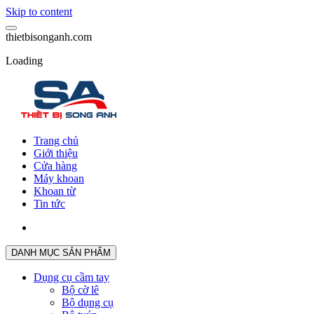
Skip to content
t
h
i
e
t
b
i
s
o
n
g
a
n
h
.
c
o
m
Loading
Trang chủ
Giới thiệu
Cửa hàng
Máy khoan
Khoan từ
Tin tức
DANH MỤC SẢN PHẨM
Dụng cụ cầm tay
Bộ cờ lê
Bộ dụng cụ