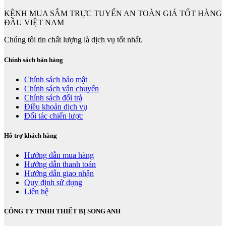
KÊNH MUA SẮM TRỰC TUYẾN AN TOÀN GIÁ TỐT HÀNG
ĐẦU VIỆT NAM
Chúng tôi tin chất lượng là dịch vụ tốt nhất.
Chính sách bán hàng
Chính sách bảo mật
Chính sách vận chuyển
Chính sách đổi trả
Điều khoản dịch vụ
Đối tác chiến lược
Hỗ trợ khách hàng
Hướng dẫn mua hàng
Hướng dẫn thanh toán
Hướng dẫn giao nhận
Quy định sử dụng
Liên hệ
CÔNG TY TNHH THIẾT BỊ SONG ANH