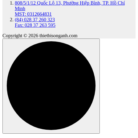
808/5/1/12 Quốc Lộ 13, Phường Hiệp Bình, TP. Hồ Chí
Minh
MST: 0312664831
(84) 028 37 260 323
Fax: 028 37 263 595
Copyright © 2026 thietbisonganh.com