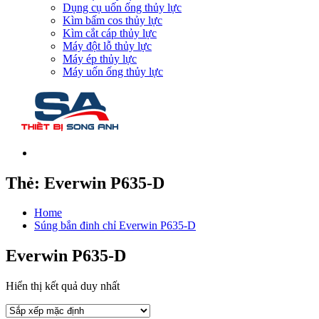
Dụng cụ uốn ống thủy lực
Kìm bấm cos thủy lực
Kìm cắt cáp thủy lực
Máy đột lỗ thủy lực
Máy ép thủy lực
Máy uốn ống thủy lực
Thẻ:
Everwin P635-D
Home
Súng bắn đinh chỉ Everwin P635-D
Everwin P635-D
Hiển thị kết quả duy nhất