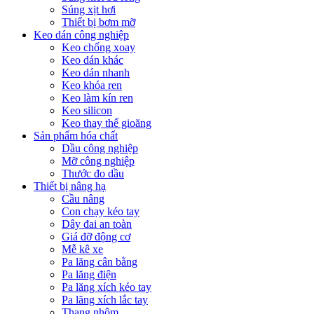
Súng xịt hơi
Thiết bị bơm mỡ
Keo dán công nghiệp
Keo chống xoay
Keo dán khác
Keo dán nhanh
Keo khóa ren
Keo làm kín ren
Keo silicon
Keo thay thế gioăng
Sản phẩm hóa chất
Dầu công nghiệp
Mỡ công nghiệp
Thước đo dầu
Thiết bị nâng hạ
Cầu nâng
Con chạy kéo tay
Dây đai an toàn
Giá đỡ động cơ
Mễ kê xe
Pa lăng cân bằng
Pa lăng điện
Pa lăng xích kéo tay
Pa lăng xích lắc tay
Thang nhôm