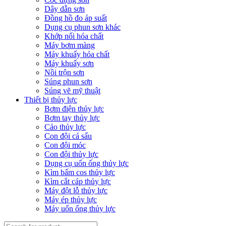
Dây dẫn sơn
Đồng hồ đo áp suất
Dụng cụ phun sơn khác
Khớp nối hóa chất
Máy bơm màng
Máy khuấy hóa chất
Máy khuấy sơn
Nồi trộn sơn
Súng phun sơn
Súng vẽ mỹ thuật
Thiết bị thủy lực
Bơm điện thủy lực
Bơm tay thủy lực
Cảo thủy lực
Con đội cá sấu
Con đội móc
Con đội thủy lực
Dụng cụ uốn ống thủy lực
Kìm bấm cos thủy lực
Kìm cắt cáp thủy lực
Máy đột lỗ thủy lực
Máy ép thủy lực
Máy uốn ống thủy lực