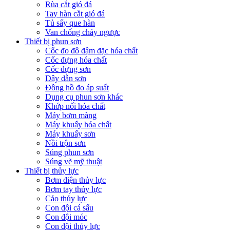
Rùa cắt gió đá
Tay hàn cắt gió đá
Tủ sấy que hàn
Van chống cháy ngược
Thiết bị phun sơn
Cốc đo độ đậm đặc hóa chất
Cốc đựng hóa chất
Cốc đựng sơn
Dây dẫn sơn
Đồng hồ đo áp suất
Dụng cụ phun sơn khác
Khớp nối hóa chất
Máy bơm màng
Máy khuấy hóa chất
Máy khuấy sơn
Nồi trộn sơn
Súng phun sơn
Súng vẽ mỹ thuật
Thiết bị thủy lực
Bơm điện thủy lực
Bơm tay thủy lực
Cảo thủy lực
Con đội cá sấu
Con đội móc
Con đội thủy lực