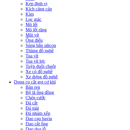
Kẹp định vị
Kích căng cáp
Kìm
Lục giác
Mỏ lết
Mỏ lết răng
Mũi vít
Ống điếu
Súng bắn silicon
Thùng đồ nghề
Tua vít
Tua vít lực
Tuýp đuôi chuột
Xe có đồ nghề
Xe đựng đồ nghề
Dụng cụ cắt gọt cơ khí
Bàn ren
Bộ lã ống đồng
Chén cước
Đá cắt
Đá mài
Đá nhám xếp
Dao cạo bavia
Dao cắt ống
Dao doa lỗ