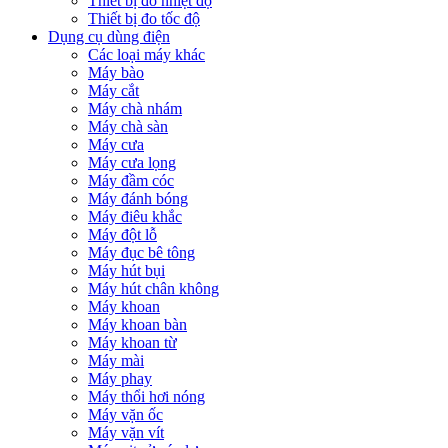
Thiết bị đo nhiệt độ
Thiết bị đo tốc độ
Dụng cụ dùng điện
Các loại máy khác
Máy bào
Máy cắt
Máy chà nhám
Máy chà sàn
Máy cưa
Máy cưa lọng
Máy đầm cóc
Máy đánh bóng
Máy điêu khắc
Máy đột lỗ
Máy đục bê tông
Máy hút bụi
Máy hút chân không
Máy khoan
Máy khoan bàn
Máy khoan từ
Máy mài
Máy phay
Máy thổi hơi nóng
Máy vặn ốc
Máy vặn vít