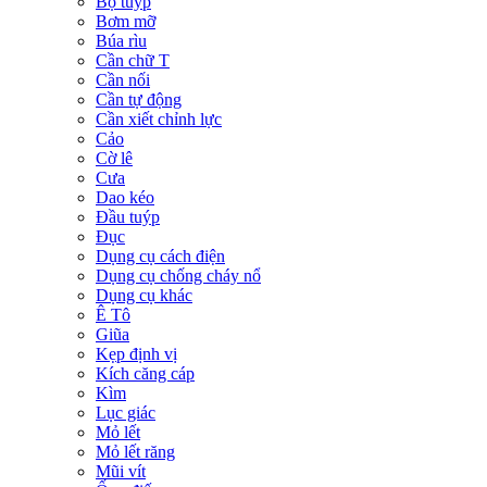
Bộ tuýp
Bơm mỡ
Búa rìu
Cần chữ T
Cần nối
Cần tự động
Cần xiết chỉnh lực
Cảo
Cờ lê
Cưa
Dao kéo
Đầu tuýp
Đục
Dụng cụ cách điện
Dụng cụ chống cháy nổ
Dụng cụ khác
Ê Tô
Giũa
Kẹp định vị
Kích căng cáp
Kìm
Lục giác
Mỏ lết
Mỏ lết răng
Mũi vít