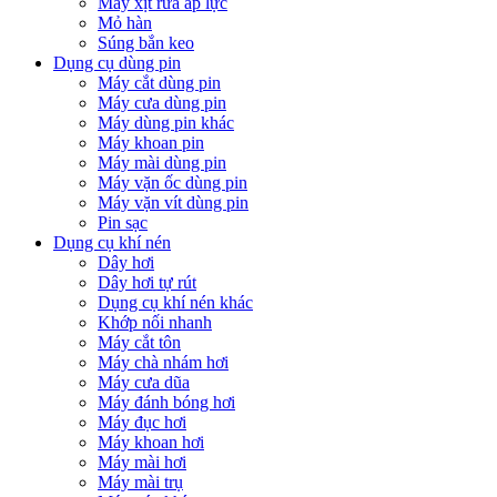
Máy xịt rửa áp lực
Mỏ hàn
Súng bắn keo
Dụng cụ dùng pin
Máy cắt dùng pin
Máy cưa dùng pin
Máy dùng pin khác
Máy khoan pin
Máy mài dùng pin
Máy vặn ốc dùng pin
Máy vặn vít dùng pin
Pin sạc
Dụng cụ khí nén
Dây hơi
Dây hơi tự rút
Dụng cụ khí nén khác
Khớp nối nhanh
Máy cắt tôn
Máy chà nhám hơi
Máy cưa dũa
Máy đánh bóng hơi
Máy đục hơi
Máy khoan hơi
Máy mài hơi
Máy mài trụ