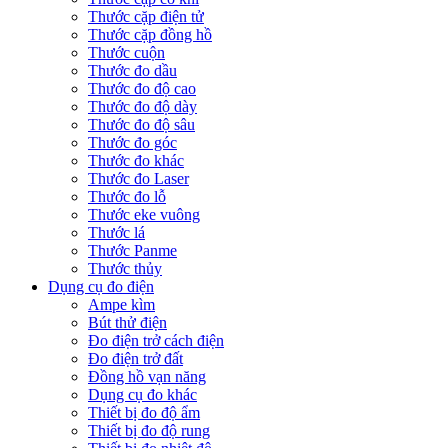
Thước cặp điện tử
Thước cặp đồng hồ
Thước cuộn
Thước đo dầu
Thước đo độ cao
Thước đo độ dày
Thước đo độ sâu
Thước đo góc
Thước đo khác
Thước đo Laser
Thước đo lỗ
Thước eke vuông
Thước lá
Thước Panme
Thước thủy
Dụng cụ đo điện
Ampe kìm
Bút thử điện
Đo điện trở cách điện
Đo điện trở đất
Đồng hồ vạn năng
Dụng cụ đo khác
Thiết bị đo độ ẩm
Thiết bị đo độ rung