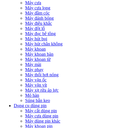
Máy cưa
Máy cưa lọng
Máy đầm cóc
Máy đánh bóng
Máy điêu khắc
Máy đột lỗ
Máy đục bê tông
Máy hút bụi
Máy hút chân không
Máy khoan
Máy khoan bàn
Máy khoan từ
Máy mài
Máy phay
Máy thổi hơi nóng
Máy vặn ốc
Máy vặn vít
Máy xịt rửa áp lực
Mỏ hàn
Súng bắn keo
Dụng cụ dùng pin
Máy cắt dùng pin
Máy cưa dùng pin
Máy dùng pin khác
Máy khoan pin