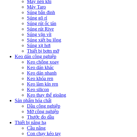
Máy nén khí
Máy Taro
Súng bắn đinh
Súng gõ rỉ
Súng rút ốc tán
Súng rút Rive
Súng vặn vít
Súng xiết bu lông
Súng xịt hơi
Thiết bị bơm mỡ
Keo dán công nghiệp
Keo chống xoay
Keo dán khác
Keo dán nhanh
Keo khóa ren
Keo làm kín ren
Keo silicon
Keo thay thế gioăng
Sản phẩm hóa chất
Dầu công nghiệp
Mỡ công nghiệp
Thước đo dầu
Thiết bị nâng hạ
Cầu nâng
Con chạy kéo tay