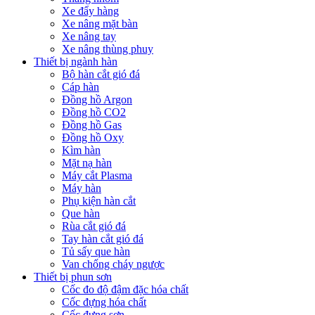
Xe đẩy hàng
Xe nâng mặt bàn
Xe nâng tay
Xe nâng thùng phuy
Thiết bị ngành hàn
Bộ hàn cắt gió đá
Cáp hàn
Đồng hồ Argon
Đồng hồ CO2
Đồng hồ Gas
Đồng hồ Oxy
Kìm hàn
Mặt nạ hàn
Máy cắt Plasma
Máy hàn
Phụ kiện hàn cắt
Que hàn
Rùa cắt gió đá
Tay hàn cắt gió đá
Tủ sấy que hàn
Van chống cháy ngược
Thiết bị phun sơn
Cốc đo độ đậm đặc hóa chất
Cốc đựng hóa chất
Cốc đựng sơn