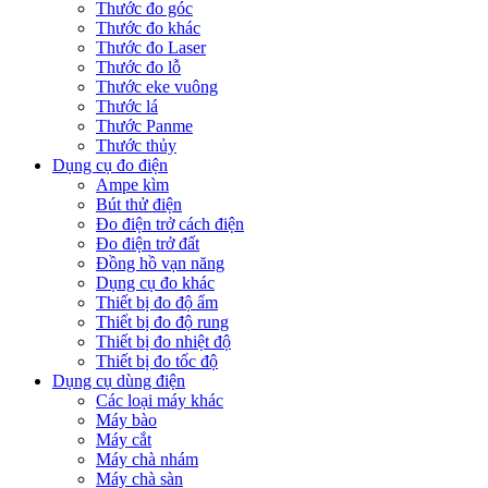
Thước đo góc
Thước đo khác
Thước đo Laser
Thước đo lỗ
Thước eke vuông
Thước lá
Thước Panme
Thước thủy
Dụng cụ đo điện
Ampe kìm
Bút thử điện
Đo điện trở cách điện
Đo điện trở đất
Đồng hồ vạn năng
Dụng cụ đo khác
Thiết bị đo độ ẩm
Thiết bị đo độ rung
Thiết bị đo nhiệt độ
Thiết bị đo tốc độ
Dụng cụ dùng điện
Các loại máy khác
Máy bào
Máy cắt
Máy chà nhám
Máy chà sàn