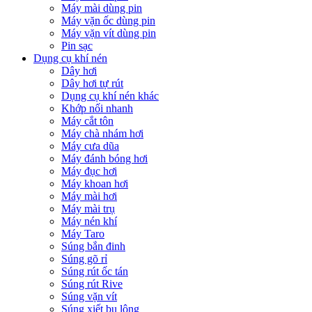
Máy mài dùng pin
Máy vặn ốc dùng pin
Máy vặn vít dùng pin
Pin sạc
Dụng cụ khí nén
Dây hơi
Dây hơi tự rút
Dụng cụ khí nén khác
Khớp nối nhanh
Máy cắt tôn
Máy chà nhám hơi
Máy cưa dũa
Máy đánh bóng hơi
Máy đục hơi
Máy khoan hơi
Máy mài hơi
Máy mài trụ
Máy nén khí
Máy Taro
Súng bắn đinh
Súng gõ rỉ
Súng rút ốc tán
Súng rút Rive
Súng vặn vít
Súng xiết bu lông