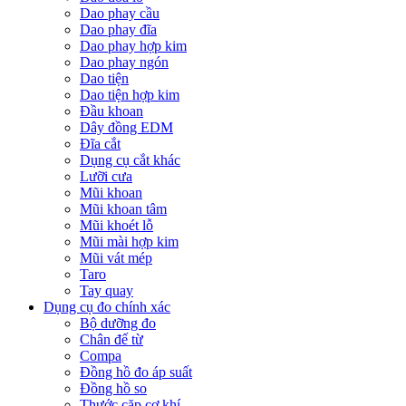
Dao phay cầu
Dao phay đĩa
Dao phay hợp kim
Dao phay ngón
Dao tiện
Dao tiện hợp kim
Đầu khoan
Dây đồng EDM
Đĩa cắt
Dụng cụ cắt khác
Lưỡi cưa
Mũi khoan
Mũi khoan tâm
Mũi khoét lỗ
Mũi mài hợp kim
Mũi vát mép
Taro
Tay quay
Dụng cụ đo chính xác
Bộ dưỡng đo
Chân đế từ
Compa
Đồng hồ đo áp suất
Đồng hồ so
Thước cặp cơ khí