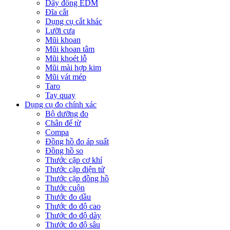
Dây đồng EDM
Đĩa cắt
Dụng cụ cắt khác
Lưỡi cưa
Mũi khoan
Mũi khoan tâm
Mũi khoét lỗ
Mũi mài hợp kim
Mũi vát mép
Taro
Tay quay
Dụng cụ đo chính xác
Bộ dưỡng đo
Chân đế từ
Compa
Đồng hồ đo áp suất
Đồng hồ so
Thước cặp cơ khí
Thước cặp điện tử
Thước cặp đồng hồ
Thước cuộn
Thước đo dầu
Thước đo độ cao
Thước đo độ dày
Thước đo độ sâu