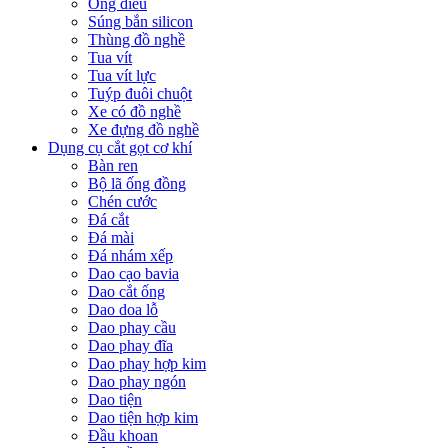
Ống điếu
Súng bắn silicon
Thùng đồ nghề
Tua vít
Tua vít lực
Tuýp đuôi chuột
Xe có đồ nghề
Xe đựng đồ nghề
Dụng cụ cắt gọt cơ khí
Bàn ren
Bộ lã ống đồng
Chén cước
Đá cắt
Đá mài
Đá nhám xếp
Dao cạo bavia
Dao cắt ống
Dao doa lỗ
Dao phay cầu
Dao phay đĩa
Dao phay hợp kim
Dao phay ngón
Dao tiện
Dao tiện hợp kim
Đầu khoan