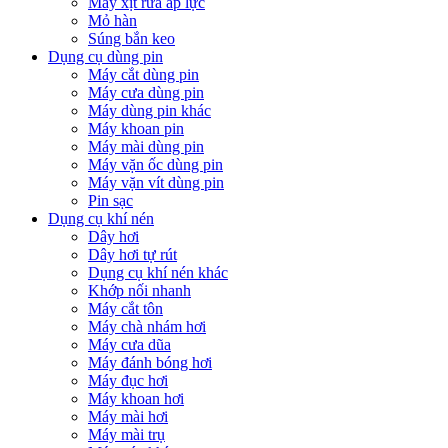
Máy xịt rửa áp lực
Mỏ hàn
Súng bắn keo
Dụng cụ dùng pin
Máy cắt dùng pin
Máy cưa dùng pin
Máy dùng pin khác
Máy khoan pin
Máy mài dùng pin
Máy vặn ốc dùng pin
Máy vặn vít dùng pin
Pin sạc
Dụng cụ khí nén
Dây hơi
Dây hơi tự rút
Dụng cụ khí nén khác
Khớp nối nhanh
Máy cắt tôn
Máy chà nhám hơi
Máy cưa dũa
Máy đánh bóng hơi
Máy đục hơi
Máy khoan hơi
Máy mài hơi
Máy mài trụ