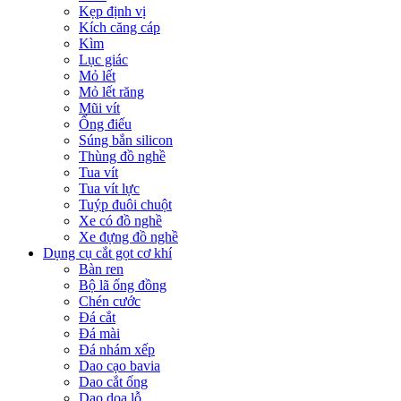
Kẹp định vị
Kích căng cáp
Kìm
Lục giác
Mỏ lết
Mỏ lết răng
Mũi vít
Ống điếu
Súng bắn silicon
Thùng đồ nghề
Tua vít
Tua vít lực
Tuýp đuôi chuột
Xe có đồ nghề
Xe đựng đồ nghề
Dụng cụ cắt gọt cơ khí
Bàn ren
Bộ lã ống đồng
Chén cước
Đá cắt
Đá mài
Đá nhám xếp
Dao cạo bavia
Dao cắt ống
Dao doa lỗ