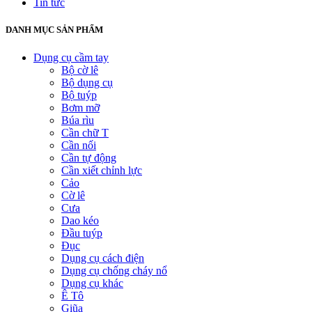
Tin tức
DANH MỤC SẢN PHẨM
Dụng cụ cầm tay
Bộ cờ lê
Bộ dụng cụ
Bộ tuýp
Bơm mỡ
Búa rìu
Cần chữ T
Cần nối
Cần tự động
Cần xiết chỉnh lực
Cảo
Cờ lê
Cưa
Dao kéo
Đầu tuýp
Đục
Dụng cụ cách điện
Dụng cụ chống cháy nổ
Dụng cụ khác
Ê Tô
Giũa