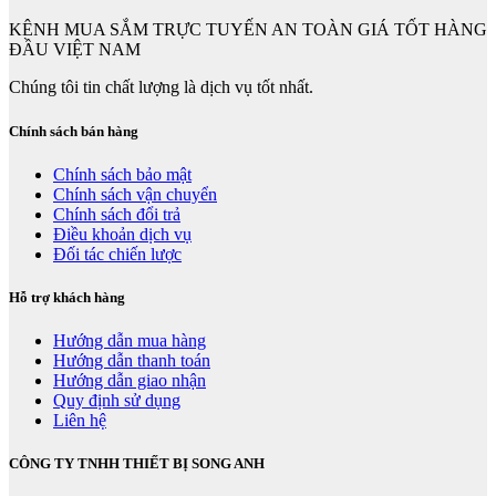
KÊNH MUA SẮM TRỰC TUYẾN AN TOÀN GIÁ TỐT HÀNG
ĐẦU VIỆT NAM
Chúng tôi tin chất lượng là dịch vụ tốt nhất.
Chính sách bán hàng
Chính sách bảo mật
Chính sách vận chuyển
Chính sách đổi trả
Điều khoản dịch vụ
Đối tác chiến lược
Hỗ trợ khách hàng
Hướng dẫn mua hàng
Hướng dẫn thanh toán
Hướng dẫn giao nhận
Quy định sử dụng
Liên hệ
CÔNG TY TNHH THIẾT BỊ SONG ANH