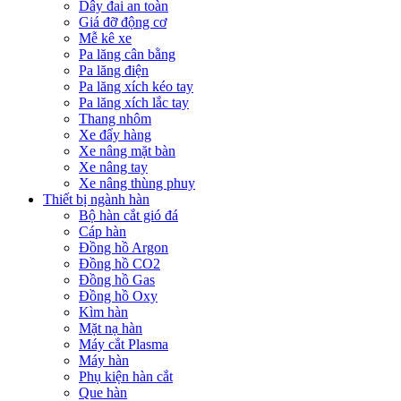
Dây đai an toàn
Giá đỡ động cơ
Mễ kê xe
Pa lăng cân bằng
Pa lăng điện
Pa lăng xích kéo tay
Pa lăng xích lắc tay
Thang nhôm
Xe đẩy hàng
Xe nâng mặt bàn
Xe nâng tay
Xe nâng thùng phuy
Thiết bị ngành hàn
Bộ hàn cắt gió đá
Cáp hàn
Đồng hồ Argon
Đồng hồ CO2
Đồng hồ Gas
Đồng hồ Oxy
Kìm hàn
Mặt nạ hàn
Máy cắt Plasma
Máy hàn
Phụ kiện hàn cắt
Que hàn