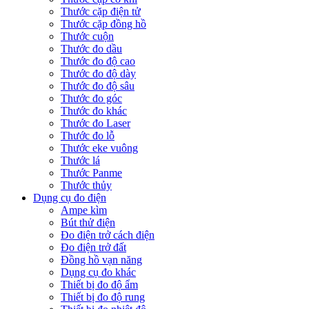
Thước cặp điện tử
Thước cặp đồng hồ
Thước cuộn
Thước đo dầu
Thước đo độ cao
Thước đo độ dày
Thước đo độ sâu
Thước đo góc
Thước đo khác
Thước đo Laser
Thước đo lỗ
Thước eke vuông
Thước lá
Thước Panme
Thước thủy
Dụng cụ đo điện
Ampe kìm
Bút thử điện
Đo điện trở cách điện
Đo điện trở đất
Đồng hồ vạn năng
Dụng cụ đo khác
Thiết bị đo độ ẩm
Thiết bị đo độ rung