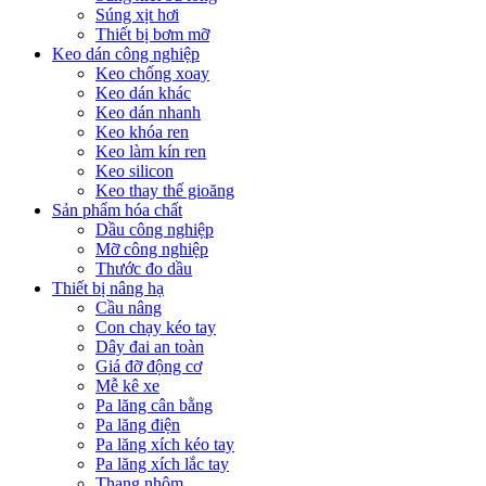
Súng xịt hơi
Thiết bị bơm mỡ
Keo dán công nghiệp
Keo chống xoay
Keo dán khác
Keo dán nhanh
Keo khóa ren
Keo làm kín ren
Keo silicon
Keo thay thế gioăng
Sản phẩm hóa chất
Dầu công nghiệp
Mỡ công nghiệp
Thước đo dầu
Thiết bị nâng hạ
Cầu nâng
Con chạy kéo tay
Dây đai an toàn
Giá đỡ động cơ
Mễ kê xe
Pa lăng cân bằng
Pa lăng điện
Pa lăng xích kéo tay
Pa lăng xích lắc tay
Thang nhôm