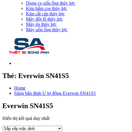
Dụng cụ uốn ống thủy lực
Kìm bấm cos thủy lực
Kìm cắt cáp thủy lực
Máy đột lỗ thủy lực
Máy ép thủy lực
Máy uốn ống thủy lực
Thẻ:
Everwin SN41S5
Home
Súng bắn đinh U tự động Everwin SN41S5
Everwin SN41S5
Hiển thị kết quả duy nhất