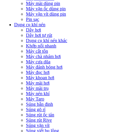
Máy mài dùng pin
Máy vặn ốc dùng pin
Máy vặn vít dùng pin
Pin sạc
Dụng cụ khí nén
Dây hơi
Dây hơi tự rút
Dụng cụ khí nén khác
Khớp nối nhanh
Máy cắt tôn
Máy chà nhám hơi
Máy cưa dũa
Máy đánh bóng hơi
Máy đục hơi
Máy khoan hơi
Máy mài hơi
Máy mài trụ
Máy nén khí
Máy Taro
Súng bắn đinh
Súng gõ rỉ
Súng rút ốc tán
Súng rút Rive
Súng vặn vít
Súng xiết bu lông