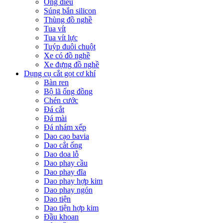
Ống điếu
Súng bắn silicon
Thùng đồ nghề
Tua vít
Tua vít lực
Tuýp đuôi chuột
Xe có đồ nghề
Xe đựng đồ nghề
Dụng cụ cắt gọt cơ khí
Bàn ren
Bộ lã ống đồng
Chén cước
Đá cắt
Đá mài
Đá nhám xếp
Dao cạo bavia
Dao cắt ống
Dao doa lỗ
Dao phay cầu
Dao phay đĩa
Dao phay hợp kim
Dao phay ngón
Dao tiện
Dao tiện hợp kim
Đầu khoan