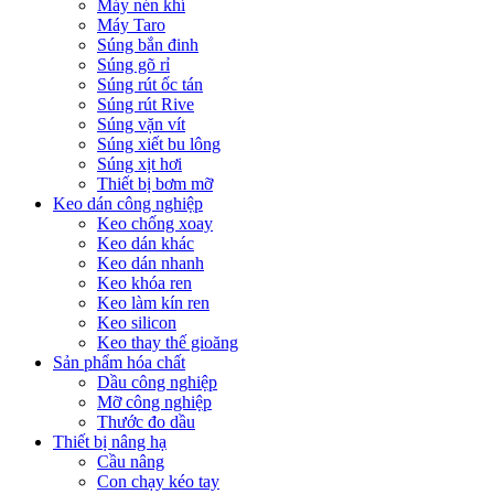
Máy nén khí
Máy Taro
Súng bắn đinh
Súng gõ rỉ
Súng rút ốc tán
Súng rút Rive
Súng vặn vít
Súng xiết bu lông
Súng xịt hơi
Thiết bị bơm mỡ
Keo dán công nghiệp
Keo chống xoay
Keo dán khác
Keo dán nhanh
Keo khóa ren
Keo làm kín ren
Keo silicon
Keo thay thế gioăng
Sản phẩm hóa chất
Dầu công nghiệp
Mỡ công nghiệp
Thước đo dầu
Thiết bị nâng hạ
Cầu nâng
Con chạy kéo tay