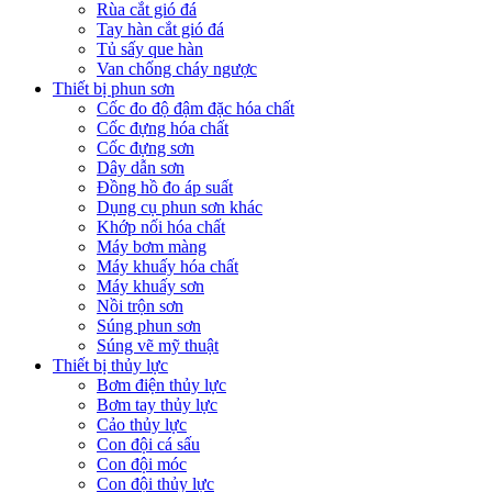
Rùa cắt gió đá
Tay hàn cắt gió đá
Tủ sấy que hàn
Van chống cháy ngược
Thiết bị phun sơn
Cốc đo độ đậm đặc hóa chất
Cốc đựng hóa chất
Cốc đựng sơn
Dây dẫn sơn
Đồng hồ đo áp suất
Dụng cụ phun sơn khác
Khớp nối hóa chất
Máy bơm màng
Máy khuấy hóa chất
Máy khuấy sơn
Nồi trộn sơn
Súng phun sơn
Súng vẽ mỹ thuật
Thiết bị thủy lực
Bơm điện thủy lực
Bơm tay thủy lực
Cảo thủy lực
Con đội cá sấu
Con đội móc
Con đội thủy lực