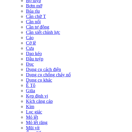
Bộ tuýp
Bơm mỡ
Búa rìu
Cần chữ T
Cần nối
Cần tự động
Cần xiết chỉnh lực
Cảo
Cờ lê
Cưa
Dao kéo
Đầu tuýp
Đục
Dụng cụ cách điện
Dụng cụ chống cháy nổ
Dụng cụ khác
Ê Tô
Giũa
Kẹp định vị
Kích căng cáp
Kìm
Lục giác
Mỏ lết
Mỏ lết răng
Mũi vít