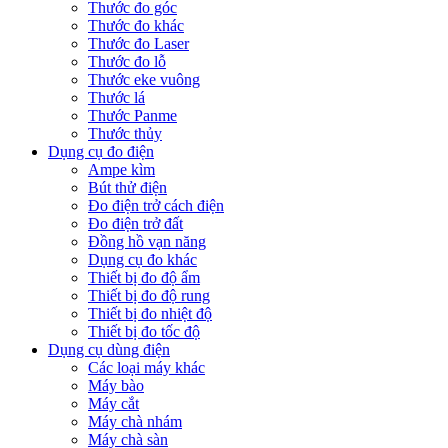
Thước đo góc
Thước đo khác
Thước đo Laser
Thước đo lỗ
Thước eke vuông
Thước lá
Thước Panme
Thước thủy
Dụng cụ đo điện
Ampe kìm
Bút thử điện
Đo điện trở cách điện
Đo điện trở đất
Đồng hồ vạn năng
Dụng cụ đo khác
Thiết bị đo độ ẩm
Thiết bị đo độ rung
Thiết bị đo nhiệt độ
Thiết bị đo tốc độ
Dụng cụ dùng điện
Các loại máy khác
Máy bào
Máy cắt
Máy chà nhám
Máy chà sàn