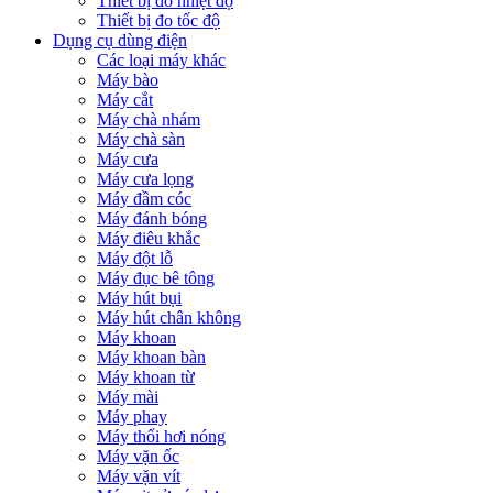
Thiết bị đo nhiệt độ
Thiết bị đo tốc độ
Dụng cụ dùng điện
Các loại máy khác
Máy bào
Máy cắt
Máy chà nhám
Máy chà sàn
Máy cưa
Máy cưa lọng
Máy đầm cóc
Máy đánh bóng
Máy điêu khắc
Máy đột lỗ
Máy đục bê tông
Máy hút bụi
Máy hút chân không
Máy khoan
Máy khoan bàn
Máy khoan từ
Máy mài
Máy phay
Máy thổi hơi nóng
Máy vặn ốc
Máy vặn vít