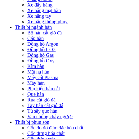
Xe đẩy hàng
Xe nâng mặt bàn
Xe nâng tay
Xe nâng thùng phuy
Thiết bị ngành hàn
Bộ hàn cắt gió đá
Cáp hàn
Đồng hồ Argon
Đồng hồ CO2
Đồng hồ Gas
Đồng hồ Oxy
Kìm hàn
Mặt nạ hàn
Máy cắt Plasma
Máy hàn
Phụ kiện hàn cắt
Que hàn
Rùa cắt gió đá
Tay hàn cắt gió đá
Tủ sấy que hàn
Van chống cháy ngược
Thiết bị phun sơn
Cốc đo độ đậm đặc hóa chất
Cốc đựng hóa chất
Cốc đựng sơn