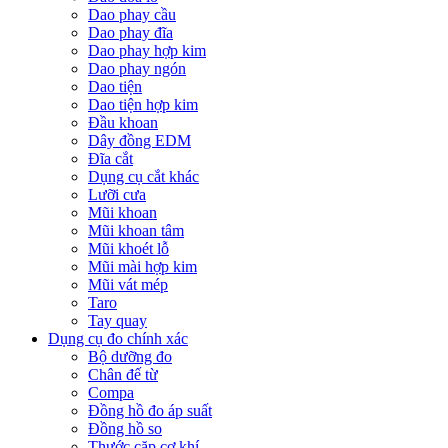
Dao phay cầu
Dao phay đĩa
Dao phay hợp kim
Dao phay ngón
Dao tiện
Dao tiện hợp kim
Đầu khoan
Dây đồng EDM
Đĩa cắt
Dụng cụ cắt khác
Lưỡi cưa
Mũi khoan
Mũi khoan tâm
Mũi khoét lỗ
Mũi mài hợp kim
Mũi vát mép
Taro
Tay quay
Dụng cụ đo chính xác
Bộ dưỡng đo
Chân đế từ
Compa
Đồng hồ đo áp suất
Đồng hồ so
Thước cặp cơ khí