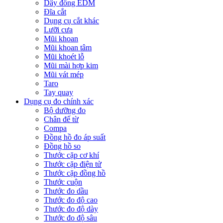
Dây đồng EDM
Đĩa cắt
Dụng cụ cắt khác
Lưỡi cưa
Mũi khoan
Mũi khoan tâm
Mũi khoét lỗ
Mũi mài hợp kim
Mũi vát mép
Taro
Tay quay
Dụng cụ đo chính xác
Bộ dưỡng đo
Chân đế từ
Compa
Đồng hồ đo áp suất
Đồng hồ so
Thước cặp cơ khí
Thước cặp điện tử
Thước cặp đồng hồ
Thước cuộn
Thước đo dầu
Thước đo độ cao
Thước đo độ dày
Thước đo độ sâu