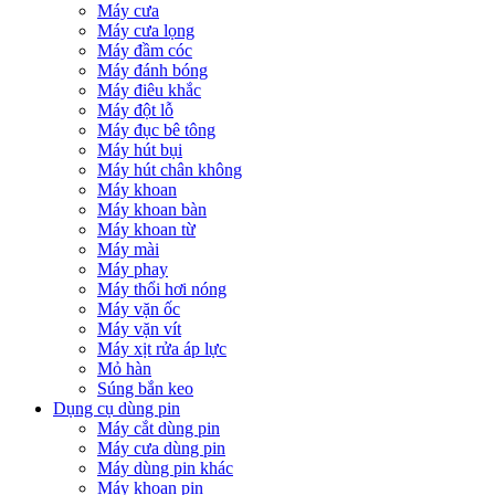
Máy cưa
Máy cưa lọng
Máy đầm cóc
Máy đánh bóng
Máy điêu khắc
Máy đột lỗ
Máy đục bê tông
Máy hút bụi
Máy hút chân không
Máy khoan
Máy khoan bàn
Máy khoan từ
Máy mài
Máy phay
Máy thổi hơi nóng
Máy vặn ốc
Máy vặn vít
Máy xịt rửa áp lực
Mỏ hàn
Súng bắn keo
Dụng cụ dùng pin
Máy cắt dùng pin
Máy cưa dùng pin
Máy dùng pin khác
Máy khoan pin