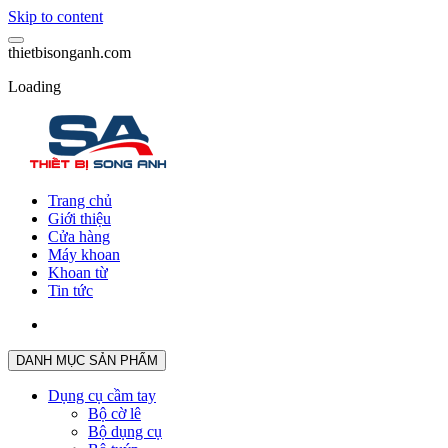
Skip to content
t
h
i
e
t
b
i
s
o
n
g
a
n
h
.
c
o
m
Loading
Trang chủ
Giới thiệu
Cửa hàng
Máy khoan
Khoan từ
Tin tức
DANH MỤC SẢN PHẨM
Dụng cụ cầm tay
Bộ cờ lê
Bộ dụng cụ