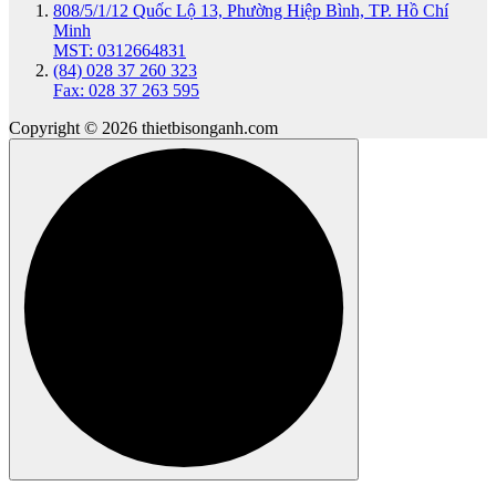
808/5/1/12 Quốc Lộ 13, Phường Hiệp Bình, TP. Hồ Chí
Minh
MST: 0312664831
(84) 028 37 260 323
Fax: 028 37 263 595
Copyright © 2026 thietbisonganh.com