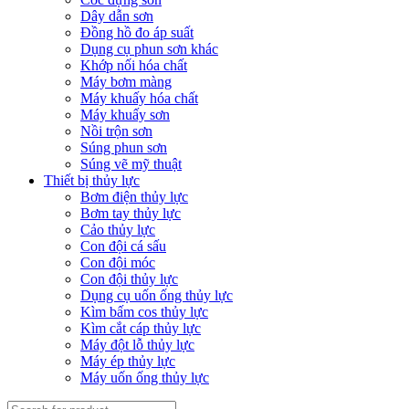
Dây dẫn sơn
Đồng hồ đo áp suất
Dụng cụ phun sơn khác
Khớp nối hóa chất
Máy bơm màng
Máy khuấy hóa chất
Máy khuấy sơn
Nồi trộn sơn
Súng phun sơn
Súng vẽ mỹ thuật
Thiết bị thủy lực
Bơm điện thủy lực
Bơm tay thủy lực
Cảo thủy lực
Con đội cá sấu
Con đội móc
Con đội thủy lực
Dụng cụ uốn ống thủy lực
Kìm bấm cos thủy lực
Kìm cắt cáp thủy lực
Máy đột lỗ thủy lực
Máy ép thủy lực
Máy uốn ống thủy lực