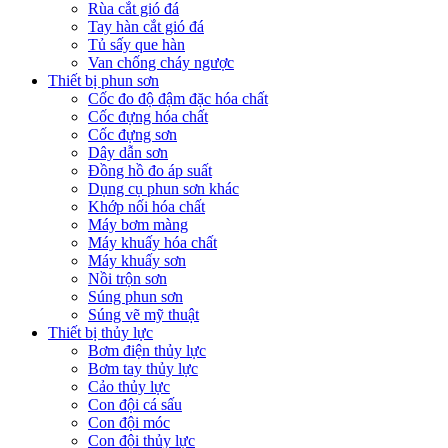
Rùa cắt gió đá
Tay hàn cắt gió đá
Tủ sấy que hàn
Van chống cháy ngược
Thiết bị phun sơn
Cốc đo độ đậm đặc hóa chất
Cốc đựng hóa chất
Cốc đựng sơn
Dây dẫn sơn
Đồng hồ đo áp suất
Dụng cụ phun sơn khác
Khớp nối hóa chất
Máy bơm màng
Máy khuấy hóa chất
Máy khuấy sơn
Nồi trộn sơn
Súng phun sơn
Súng vẽ mỹ thuật
Thiết bị thủy lực
Bơm điện thủy lực
Bơm tay thủy lực
Cảo thủy lực
Con đội cá sấu
Con đội móc
Con đội thủy lực