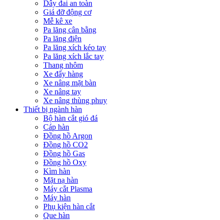
Dây đai an toàn
Giá đỡ động cơ
Mễ kê xe
Pa lăng cân bằng
Pa lăng điện
Pa lăng xích kéo tay
Pa lăng xích lắc tay
Thang nhôm
Xe đẩy hàng
Xe nâng mặt bàn
Xe nâng tay
Xe nâng thùng phuy
Thiết bị ngành hàn
Bộ hàn cắt gió đá
Cáp hàn
Đồng hồ Argon
Đồng hồ CO2
Đồng hồ Gas
Đồng hồ Oxy
Kìm hàn
Mặt nạ hàn
Máy cắt Plasma
Máy hàn
Phụ kiện hàn cắt
Que hàn