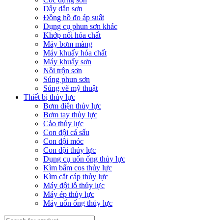
Dây dẫn sơn
Đồng hồ đo áp suất
Dụng cụ phun sơn khác
Khớp nối hóa chất
Máy bơm màng
Máy khuấy hóa chất
Máy khuấy sơn
Nồi trộn sơn
Súng phun sơn
Súng vẽ mỹ thuật
Thiết bị thủy lực
Bơm điện thủy lực
Bơm tay thủy lực
Cảo thủy lực
Con đội cá sấu
Con đội móc
Con đội thủy lực
Dụng cụ uốn ống thủy lực
Kìm bấm cos thủy lực
Kìm cắt cáp thủy lực
Máy đột lỗ thủy lực
Máy ép thủy lực
Máy uốn ống thủy lực