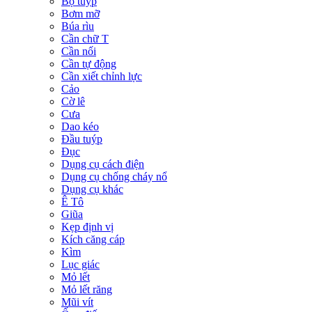
Bộ tuýp
Bơm mỡ
Búa rìu
Cần chữ T
Cần nối
Cần tự động
Cần xiết chỉnh lực
Cảo
Cờ lê
Cưa
Dao kéo
Đầu tuýp
Đục
Dụng cụ cách điện
Dụng cụ chống cháy nổ
Dụng cụ khác
Ê Tô
Giũa
Kẹp định vị
Kích căng cáp
Kìm
Lục giác
Mỏ lết
Mỏ lết răng
Mũi vít