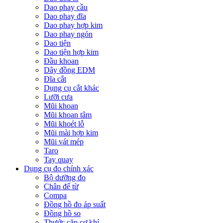
Dao phay cầu
Dao phay đĩa
Dao phay hợp kim
Dao phay ngón
Dao tiện
Dao tiện hợp kim
Đầu khoan
Dây đồng EDM
Đĩa cắt
Dụng cụ cắt khác
Lưỡi cưa
Mũi khoan
Mũi khoan tâm
Mũi khoét lỗ
Mũi mài hợp kim
Mũi vát mép
Taro
Tay quay
Dụng cụ đo chính xác
Bộ dưỡng đo
Chân đế từ
Compa
Đồng hồ đo áp suất
Đồng hồ so
Thước cặp cơ khí