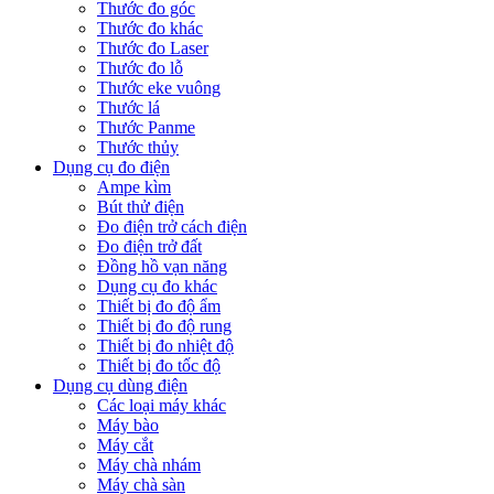
Thước đo góc
Thước đo khác
Thước đo Laser
Thước đo lỗ
Thước eke vuông
Thước lá
Thước Panme
Thước thủy
Dụng cụ đo điện
Ampe kìm
Bút thử điện
Đo điện trở cách điện
Đo điện trở đất
Đồng hồ vạn năng
Dụng cụ đo khác
Thiết bị đo độ ẩm
Thiết bị đo độ rung
Thiết bị đo nhiệt độ
Thiết bị đo tốc độ
Dụng cụ dùng điện
Các loại máy khác
Máy bào
Máy cắt
Máy chà nhám
Máy chà sàn