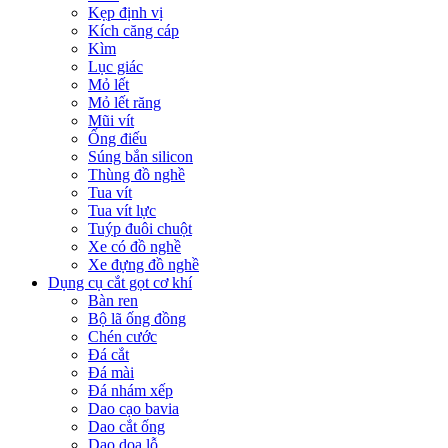
Kẹp định vị
Kích căng cáp
Kìm
Lục giác
Mỏ lết
Mỏ lết răng
Mũi vít
Ống điếu
Súng bắn silicon
Thùng đồ nghề
Tua vít
Tua vít lực
Tuýp đuôi chuột
Xe có đồ nghề
Xe đựng đồ nghề
Dụng cụ cắt gọt cơ khí
Bàn ren
Bộ lã ống đồng
Chén cước
Đá cắt
Đá mài
Đá nhám xếp
Dao cạo bavia
Dao cắt ống
Dao doa lỗ