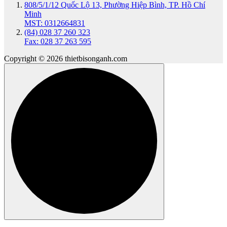
808/5/1/12 Quốc Lộ 13, Phường Hiệp Bình, TP. Hồ Chí
Minh
MST: 0312664831
(84) 028 37 260 323
Fax: 028 37 263 595
Copyright © 2026 thietbisonganh.com