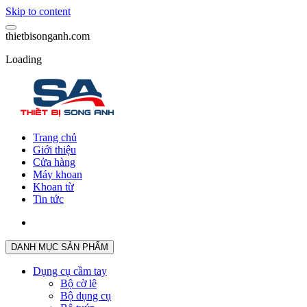
Skip to content
t
h
i
e
t
b
i
s
o
n
g
a
n
h
.
c
o
m
Loading
Trang chủ
Giới thiệu
Cửa hàng
Máy khoan
Khoan từ
Tin tức
DANH MỤC SẢN PHẨM
Dụng cụ cầm tay
Bộ cờ lê
Bộ dụng cụ