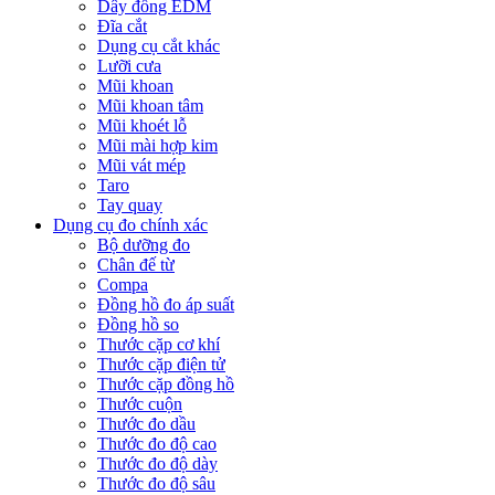
Dây đồng EDM
Đĩa cắt
Dụng cụ cắt khác
Lưỡi cưa
Mũi khoan
Mũi khoan tâm
Mũi khoét lỗ
Mũi mài hợp kim
Mũi vát mép
Taro
Tay quay
Dụng cụ đo chính xác
Bộ dưỡng đo
Chân đế từ
Compa
Đồng hồ đo áp suất
Đồng hồ so
Thước cặp cơ khí
Thước cặp điện tử
Thước cặp đồng hồ
Thước cuộn
Thước đo dầu
Thước đo độ cao
Thước đo độ dày
Thước đo độ sâu