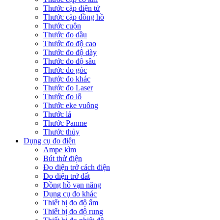
Thước cặp điện tử
Thước cặp đồng hồ
Thước cuộn
Thước đo dầu
Thước đo độ cao
Thước đo độ dày
Thước đo độ sâu
Thước đo góc
Thước đo khác
Thước đo Laser
Thước đo lỗ
Thước eke vuông
Thước lá
Thước Panme
Thước thủy
Dụng cụ đo điện
Ampe kìm
Bút thử điện
Đo điện trở cách điện
Đo điện trở đất
Đồng hồ vạn năng
Dụng cụ đo khác
Thiết bị đo độ ẩm
Thiết bị đo độ rung