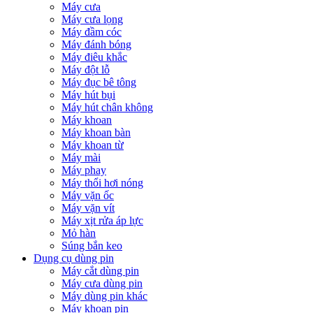
Máy cưa
Máy cưa lọng
Máy đầm cóc
Máy đánh bóng
Máy điêu khắc
Máy đột lỗ
Máy đục bê tông
Máy hút bụi
Máy hút chân không
Máy khoan
Máy khoan bàn
Máy khoan từ
Máy mài
Máy phay
Máy thổi hơi nóng
Máy vặn ốc
Máy vặn vít
Máy xịt rửa áp lực
Mỏ hàn
Súng bắn keo
Dụng cụ dùng pin
Máy cắt dùng pin
Máy cưa dùng pin
Máy dùng pin khác
Máy khoan pin