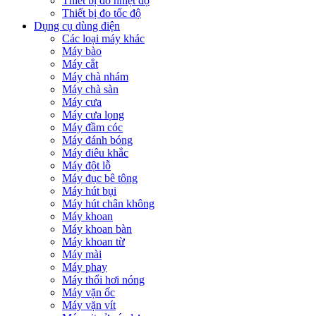
Thiết bị đo nhiệt độ
Thiết bị đo tốc độ
Dụng cụ dùng điện
Các loại máy khác
Máy bào
Máy cắt
Máy chà nhám
Máy chà sàn
Máy cưa
Máy cưa lọng
Máy đầm cóc
Máy đánh bóng
Máy điêu khắc
Máy đột lỗ
Máy đục bê tông
Máy hút bụi
Máy hút chân không
Máy khoan
Máy khoan bàn
Máy khoan từ
Máy mài
Máy phay
Máy thổi hơi nóng
Máy vặn ốc
Máy vặn vít