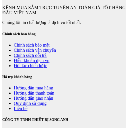
KÊNH MUA SẮM TRỰC TUYẾN AN TOÀN GIÁ TỐT HÀNG
ĐẦU VIỆT NAM
Chúng tôi tin chất lượng là dịch vụ tốt nhất.
Chính sách bán hàng
Chính sách bảo mật
Chính sách vận chuyển
Chính sách đổi trả
Điều khoản dịch vụ
Đối tác chiến lược
Hỗ trợ khách hàng
Hướng dẫn mua hàng
Hướng dẫn thanh toán
Hướng dẫn giao nhận
Quy định sử dụng
Liên hệ
CÔNG TY TNHH THIẾT BỊ SONG ANH