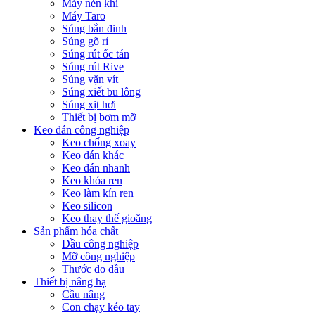
Máy nén khí
Máy Taro
Súng bắn đinh
Súng gõ rỉ
Súng rút ốc tán
Súng rút Rive
Súng vặn vít
Súng xiết bu lông
Súng xịt hơi
Thiết bị bơm mỡ
Keo dán công nghiệp
Keo chống xoay
Keo dán khác
Keo dán nhanh
Keo khóa ren
Keo làm kín ren
Keo silicon
Keo thay thế gioăng
Sản phẩm hóa chất
Dầu công nghiệp
Mỡ công nghiệp
Thước đo dầu
Thiết bị nâng hạ
Cầu nâng
Con chạy kéo tay