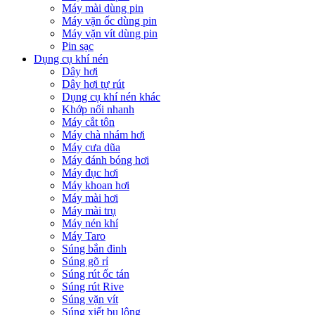
Máy mài dùng pin
Máy vặn ốc dùng pin
Máy vặn vít dùng pin
Pin sạc
Dụng cụ khí nén
Dây hơi
Dây hơi tự rút
Dụng cụ khí nén khác
Khớp nối nhanh
Máy cắt tôn
Máy chà nhám hơi
Máy cưa dũa
Máy đánh bóng hơi
Máy đục hơi
Máy khoan hơi
Máy mài hơi
Máy mài trụ
Máy nén khí
Máy Taro
Súng bắn đinh
Súng gõ rỉ
Súng rút ốc tán
Súng rút Rive
Súng vặn vít
Súng xiết bu lông