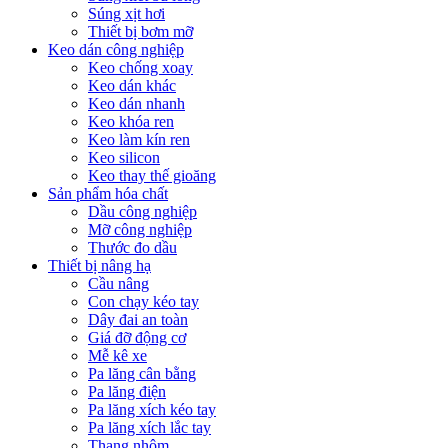
Súng xịt hơi
Thiết bị bơm mỡ
Keo dán công nghiệp
Keo chống xoay
Keo dán khác
Keo dán nhanh
Keo khóa ren
Keo làm kín ren
Keo silicon
Keo thay thế gioăng
Sản phẩm hóa chất
Dầu công nghiệp
Mỡ công nghiệp
Thước đo dầu
Thiết bị nâng hạ
Cầu nâng
Con chạy kéo tay
Dây đai an toàn
Giá đỡ động cơ
Mễ kê xe
Pa lăng cân bằng
Pa lăng điện
Pa lăng xích kéo tay
Pa lăng xích lắc tay
Thang nhôm