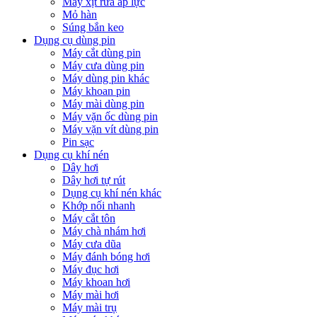
Máy xịt rửa áp lực
Mỏ hàn
Súng bắn keo
Dụng cụ dùng pin
Máy cắt dùng pin
Máy cưa dùng pin
Máy dùng pin khác
Máy khoan pin
Máy mài dùng pin
Máy vặn ốc dùng pin
Máy vặn vít dùng pin
Pin sạc
Dụng cụ khí nén
Dây hơi
Dây hơi tự rút
Dụng cụ khí nén khác
Khớp nối nhanh
Máy cắt tôn
Máy chà nhám hơi
Máy cưa dũa
Máy đánh bóng hơi
Máy đục hơi
Máy khoan hơi
Máy mài hơi
Máy mài trụ