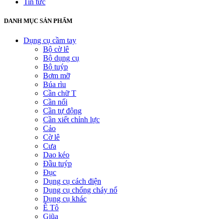
Tin tức
DANH MỤC SẢN PHẨM
Dụng cụ cầm tay
Bộ cờ lê
Bộ dụng cụ
Bộ tuýp
Bơm mỡ
Búa rìu
Cần chữ T
Cần nối
Cần tự động
Cần xiết chỉnh lực
Cảo
Cờ lê
Cưa
Dao kéo
Đầu tuýp
Đục
Dụng cụ cách điện
Dụng cụ chống cháy nổ
Dụng cụ khác
Ê Tô
Giũa