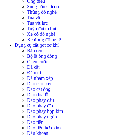
Ống điếu
Súng bắn silicon
Thùng đồ nghề
Tua vít
Tua vít lực
Tuýp đuôi chuột
Xe có đồ nghề
Xe đựng đồ nghề
Dụng cụ cắt gọt cơ khí
Bàn ren
Bộ lã ống đồng
Chén cước
Đá cắt
Đá mài
Đá nhám xếp
Dao cạo bavia
Dao cắt ống
Dao doa lỗ
Dao phay cầu
Dao phay đĩa
Dao phay hợp kim
Dao phay ngón
Dao tiện
Dao tiện hợp kim
Đầu khoan