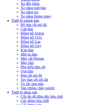
Xe đẩy hàng
Xe nâng mặt bàn
Xe nâng tay
Xe nâng thùng phuy
Thiết bị ngành hàn
Bộ hàn cắt gió đá
Cáp hàn
Đồng hồ Argon
Đồng hồ CO2
Đồng hồ Gas
Đồng hồ Oxy
Kìm hàn
Mặt nạ hàn
Máy cắt Plasma
Máy hàn
Phụ kiện hàn cắt
Que hàn
Rùa cắt gió đá
Tay hàn cắt gió đá
Tủ sấy que hàn
Van chống cháy ngược
Thiết bị phun sơn
Cốc đo độ đậm đặc hóa chất
Cốc đựng hóa chất
Cốc đựng sơn