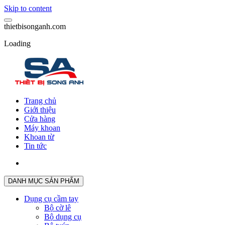
Skip to content
t
h
i
e
t
b
i
s
o
n
g
a
n
h
.
c
o
m
Loading
Trang chủ
Giới thiệu
Cửa hàng
Máy khoan
Khoan từ
Tin tức
DANH MỤC SẢN PHẨM
Dụng cụ cầm tay
Bộ cờ lê
Bộ dụng cụ