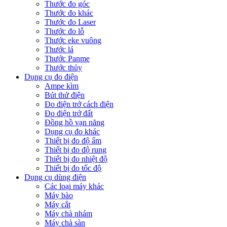
Thước đo góc
Thước đo khác
Thước đo Laser
Thước đo lỗ
Thước eke vuông
Thước lá
Thước Panme
Thước thủy
Dụng cụ đo điện
Ampe kìm
Bút thử điện
Đo điện trở cách điện
Đo điện trở đất
Đồng hồ vạn năng
Dụng cụ đo khác
Thiết bị đo độ ẩm
Thiết bị đo độ rung
Thiết bị đo nhiệt độ
Thiết bị đo tốc độ
Dụng cụ dùng điện
Các loại máy khác
Máy bào
Máy cắt
Máy chà nhám
Máy chà sàn