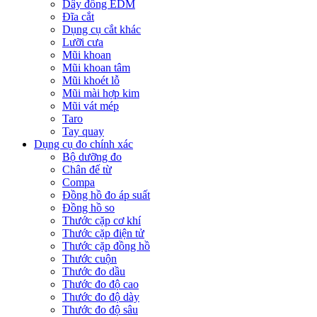
Dây đồng EDM
Đĩa cắt
Dụng cụ cắt khác
Lưỡi cưa
Mũi khoan
Mũi khoan tâm
Mũi khoét lỗ
Mũi mài hợp kim
Mũi vát mép
Taro
Tay quay
Dụng cụ đo chính xác
Bộ dưỡng đo
Chân đế từ
Compa
Đồng hồ đo áp suất
Đồng hồ so
Thước cặp cơ khí
Thước cặp điện tử
Thước cặp đồng hồ
Thước cuộn
Thước đo dầu
Thước đo độ cao
Thước đo độ dày
Thước đo độ sâu