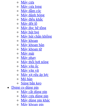
Máy cưa
Máy cưa lọng
Máy đầm cóc
Máy đánh bóng
Máy điêu khắc
Máy đột lỗ
Máy đục bê tông
Máy hút bụi
Máy hút chân không
Máy khoan
Máy khoan bàn
Máy khoan từ
Máy mài
Máy phay
Máy thổi hơi nóng
Máy vặn ốc
Máy vặn vít
Máy xịt rửa áp lực
Mỏ hàn
Súng bắn keo
Dụng cụ dùng pin
Máy cắt dùng pin
Máy cưa dùng pin
Máy dùng pin khác
Máy khoan pin