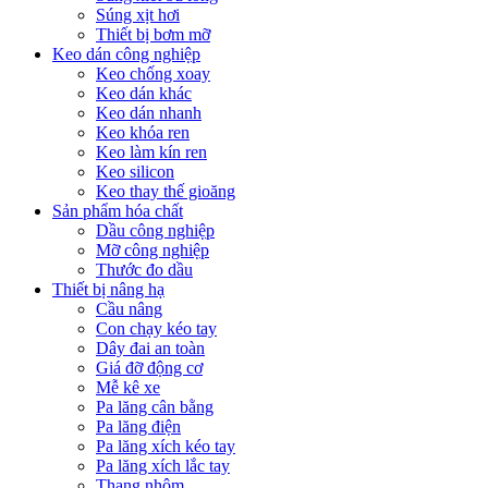
Súng xịt hơi
Thiết bị bơm mỡ
Keo dán công nghiệp
Keo chống xoay
Keo dán khác
Keo dán nhanh
Keo khóa ren
Keo làm kín ren
Keo silicon
Keo thay thế gioăng
Sản phẩm hóa chất
Dầu công nghiệp
Mỡ công nghiệp
Thước đo dầu
Thiết bị nâng hạ
Cầu nâng
Con chạy kéo tay
Dây đai an toàn
Giá đỡ động cơ
Mễ kê xe
Pa lăng cân bằng
Pa lăng điện
Pa lăng xích kéo tay
Pa lăng xích lắc tay
Thang nhôm