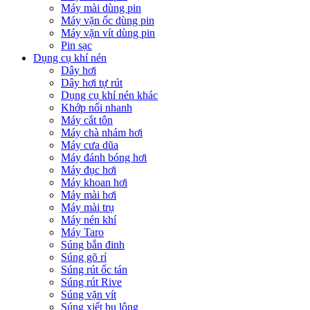
Máy mài dùng pin
Máy vặn ốc dùng pin
Máy vặn vít dùng pin
Pin sạc
Dụng cụ khí nén
Dây hơi
Dây hơi tự rút
Dụng cụ khí nén khác
Khớp nối nhanh
Máy cắt tôn
Máy chà nhám hơi
Máy cưa dũa
Máy đánh bóng hơi
Máy đục hơi
Máy khoan hơi
Máy mài hơi
Máy mài trụ
Máy nén khí
Máy Taro
Súng bắn đinh
Súng gõ rỉ
Súng rút ốc tán
Súng rút Rive
Súng vặn vít
Súng xiết bu lông