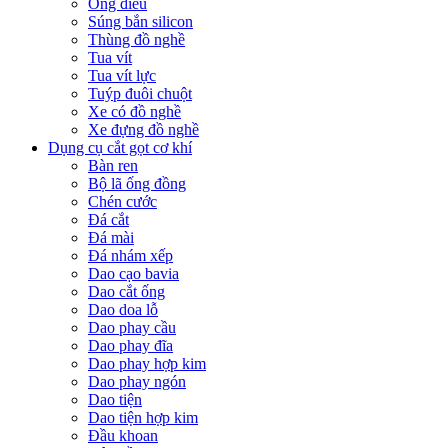
Ống điếu
Súng bắn silicon
Thùng đồ nghề
Tua vít
Tua vít lực
Tuýp đuôi chuột
Xe có đồ nghề
Xe đựng đồ nghề
Dụng cụ cắt gọt cơ khí
Bàn ren
Bộ lã ống đồng
Chén cước
Đá cắt
Đá mài
Đá nhám xếp
Dao cạo bavia
Dao cắt ống
Dao doa lỗ
Dao phay cầu
Dao phay đĩa
Dao phay hợp kim
Dao phay ngón
Dao tiện
Dao tiện hợp kim
Đầu khoan