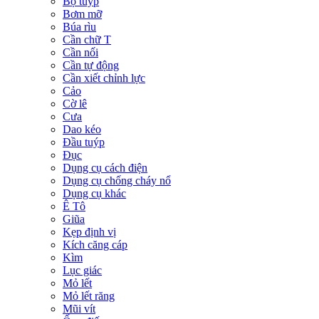
Bộ tuýp
Bơm mỡ
Búa rìu
Cần chữ T
Cần nối
Cần tự động
Cần xiết chỉnh lực
Cảo
Cờ lê
Cưa
Dao kéo
Đầu tuýp
Đục
Dụng cụ cách điện
Dụng cụ chống cháy nổ
Dụng cụ khác
Ê Tô
Giũa
Kẹp định vị
Kích căng cáp
Kìm
Lục giác
Mỏ lết
Mỏ lết răng
Mũi vít