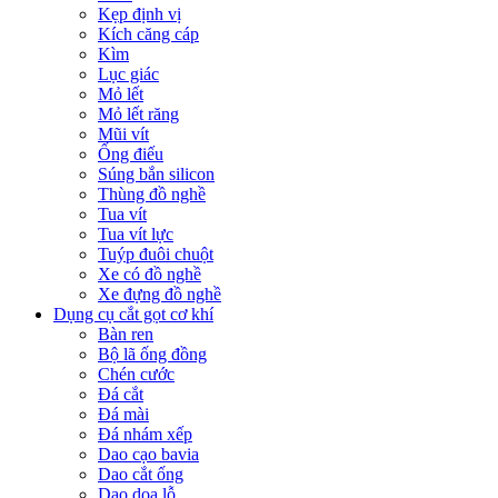
Kẹp định vị
Kích căng cáp
Kìm
Lục giác
Mỏ lết
Mỏ lết răng
Mũi vít
Ống điếu
Súng bắn silicon
Thùng đồ nghề
Tua vít
Tua vít lực
Tuýp đuôi chuột
Xe có đồ nghề
Xe đựng đồ nghề
Dụng cụ cắt gọt cơ khí
Bàn ren
Bộ lã ống đồng
Chén cước
Đá cắt
Đá mài
Đá nhám xếp
Dao cạo bavia
Dao cắt ống
Dao doa lỗ