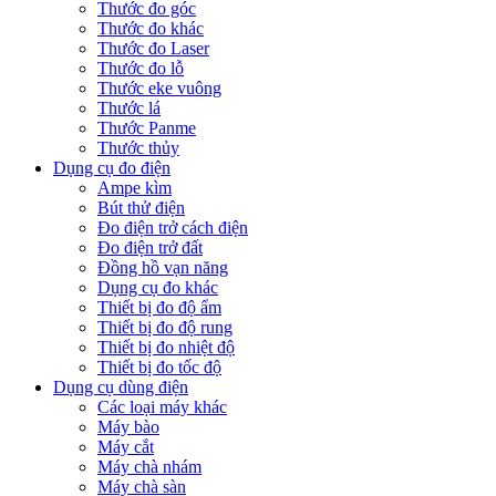
Thước đo góc
Thước đo khác
Thước đo Laser
Thước đo lỗ
Thước eke vuông
Thước lá
Thước Panme
Thước thủy
Dụng cụ đo điện
Ampe kìm
Bút thử điện
Đo điện trở cách điện
Đo điện trở đất
Đồng hồ vạn năng
Dụng cụ đo khác
Thiết bị đo độ ẩm
Thiết bị đo độ rung
Thiết bị đo nhiệt độ
Thiết bị đo tốc độ
Dụng cụ dùng điện
Các loại máy khác
Máy bào
Máy cắt
Máy chà nhám
Máy chà sàn