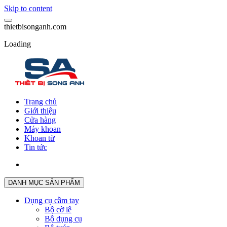
Skip to content
t
h
i
e
t
b
i
s
o
n
g
a
n
h
.
c
o
m
Loading
Trang chủ
Giới thiệu
Cửa hàng
Máy khoan
Khoan từ
Tin tức
DANH MỤC SẢN PHẨM
Dụng cụ cầm tay
Bộ cờ lê
Bộ dụng cụ