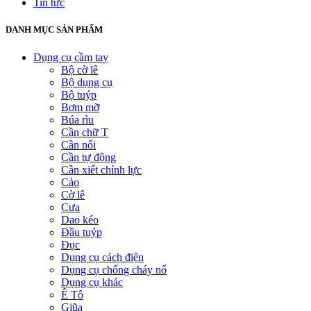
Tin tức
DANH MỤC SẢN PHẨM
Dụng cụ cầm tay
Bộ cờ lê
Bộ dụng cụ
Bộ tuýp
Bơm mỡ
Búa rìu
Cần chữ T
Cần nối
Cần tự động
Cần xiết chỉnh lực
Cảo
Cờ lê
Cưa
Dao kéo
Đầu tuýp
Đục
Dụng cụ cách điện
Dụng cụ chống cháy nổ
Dụng cụ khác
Ê Tô
Giũa