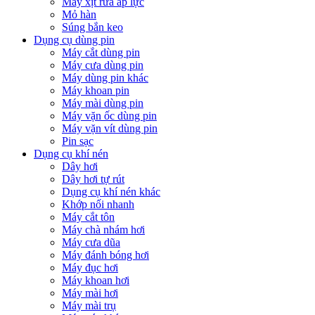
Máy xịt rửa áp lực
Mỏ hàn
Súng bắn keo
Dụng cụ dùng pin
Máy cắt dùng pin
Máy cưa dùng pin
Máy dùng pin khác
Máy khoan pin
Máy mài dùng pin
Máy vặn ốc dùng pin
Máy vặn vít dùng pin
Pin sạc
Dụng cụ khí nén
Dây hơi
Dây hơi tự rút
Dụng cụ khí nén khác
Khớp nối nhanh
Máy cắt tôn
Máy chà nhám hơi
Máy cưa dũa
Máy đánh bóng hơi
Máy đục hơi
Máy khoan hơi
Máy mài hơi
Máy mài trụ