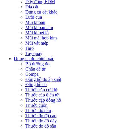
Dây đồng EDM
Đĩa cắt
Dụng cụ cắt khác
Lưỡi cưa
Mũi khoan
Mũi khoan tâm
Mũi khoét lỗ
Mũi mài hợp kim
Mũi vát mép
Taro
Tay quay
Dụng cụ đo chính xác
Bộ dưỡng đo
Chân đế từ
Compa
Đồng hồ đo áp suất
Đồng hồ so
Thước cặp cơ khí
Thước cặp điện tử
Thước cặp đồng hồ
Thước cuộn
Thước đo dầu
Thước đo độ cao
Thước đo độ dày
Thước đo độ sâu