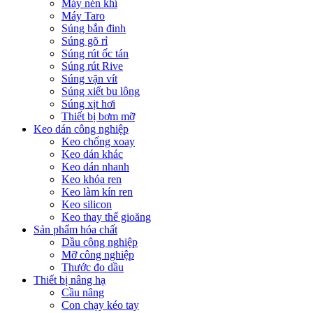
Máy nén khí
Máy Taro
Súng bắn đinh
Súng gõ rỉ
Súng rút ốc tán
Súng rút Rive
Súng vặn vít
Súng xiết bu lông
Súng xịt hơi
Thiết bị bơm mỡ
Keo dán công nghiệp
Keo chống xoay
Keo dán khác
Keo dán nhanh
Keo khóa ren
Keo làm kín ren
Keo silicon
Keo thay thế gioăng
Sản phẩm hóa chất
Dầu công nghiệp
Mỡ công nghiệp
Thước đo dầu
Thiết bị nâng hạ
Cầu nâng
Con chạy kéo tay