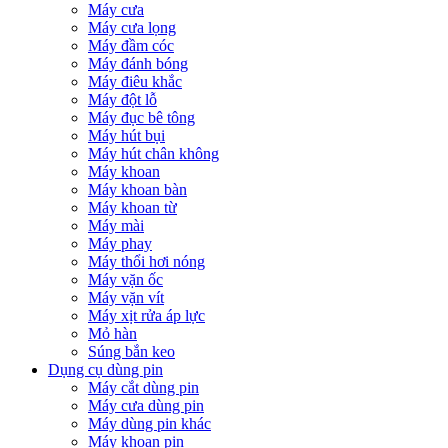
Máy cưa
Máy cưa lọng
Máy đầm cóc
Máy đánh bóng
Máy điêu khắc
Máy đột lỗ
Máy đục bê tông
Máy hút bụi
Máy hút chân không
Máy khoan
Máy khoan bàn
Máy khoan từ
Máy mài
Máy phay
Máy thổi hơi nóng
Máy vặn ốc
Máy vặn vít
Máy xịt rửa áp lực
Mỏ hàn
Súng bắn keo
Dụng cụ dùng pin
Máy cắt dùng pin
Máy cưa dùng pin
Máy dùng pin khác
Máy khoan pin