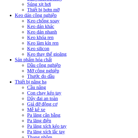
Súng xịt hơi
Thiết bị bơm mỡ
Keo dán công nghiệp
Keo chống xoay
Keo dán khác
Keo dán nhanh
Keo khóa ren
Keo làm kín ren
Keo silicon
Keo thay thế gioăng
Sản phẩm hóa chất
Dầu công nghiệp
Mỡ công nghiệp
Thước đo dầu
Thiết bị nâng hạ
Cầu nâng
Con chạy kéo tay
Dây đai an toàn
Giá đỡ động cơ
Mễ kê xe
Pa lăng cân bằng
Pa lăng điện
Pa lăng xích kéo tay
Pa lăng xích lắc tay
Thang nhôm