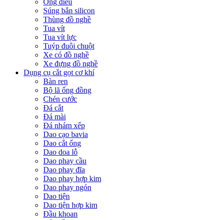
Ống điếu
Súng bắn silicon
Thùng đồ nghề
Tua vít
Tua vít lực
Tuýp đuôi chuột
Xe có đồ nghề
Xe đựng đồ nghề
Dụng cụ cắt gọt cơ khí
Bàn ren
Bộ lã ống đồng
Chén cước
Đá cắt
Đá mài
Đá nhám xếp
Dao cạo bavia
Dao cắt ống
Dao doa lỗ
Dao phay cầu
Dao phay đĩa
Dao phay hợp kim
Dao phay ngón
Dao tiện
Dao tiện hợp kim
Đầu khoan