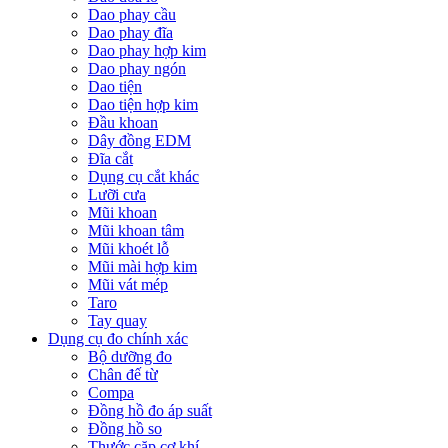
Dao phay cầu
Dao phay đĩa
Dao phay hợp kim
Dao phay ngón
Dao tiện
Dao tiện hợp kim
Đầu khoan
Dây đồng EDM
Đĩa cắt
Dụng cụ cắt khác
Lưỡi cưa
Mũi khoan
Mũi khoan tâm
Mũi khoét lỗ
Mũi mài hợp kim
Mũi vát mép
Taro
Tay quay
Dụng cụ đo chính xác
Bộ dưỡng đo
Chân đế từ
Compa
Đồng hồ đo áp suất
Đồng hồ so
Thước cặp cơ khí