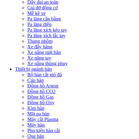
Dây đai an toàn
Giá đỡ động cơ
Mễ kê xe
Pa lăng cân bằng
Pa lăng điện
Pa lăng xích kéo tay
Pa lăng xích lắc tay
Thang nhôm
Xe đẩy hàng
Xe nâng mặt bàn
Xe nâng tay
Xe nâng thùng phuy
Thiết bị ngành hàn
Bộ hàn cắt gió đá
Cáp hàn
Đồng hồ Argon
Đồng hồ CO2
Đồng hồ Gas
Đồng hồ Oxy
Kìm hàn
Mặt nạ hàn
Máy cắt Plasma
Máy hàn
Phụ kiện hàn cắt
Que hàn