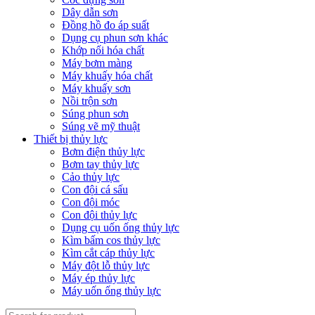
Dây dẫn sơn
Đồng hồ đo áp suất
Dụng cụ phun sơn khác
Khớp nối hóa chất
Máy bơm màng
Máy khuấy hóa chất
Máy khuấy sơn
Nồi trộn sơn
Súng phun sơn
Súng vẽ mỹ thuật
Thiết bị thủy lực
Bơm điện thủy lực
Bơm tay thủy lực
Cảo thủy lực
Con đội cá sấu
Con đội móc
Con đội thủy lực
Dụng cụ uốn ống thủy lực
Kìm bấm cos thủy lực
Kìm cắt cáp thủy lực
Máy đột lỗ thủy lực
Máy ép thủy lực
Máy uốn ống thủy lực