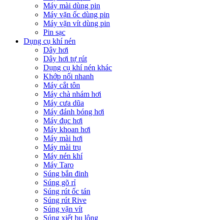
Máy mài dùng pin
Máy vặn ốc dùng pin
Máy vặn vít dùng pin
Pin sạc
Dụng cụ khí nén
Dây hơi
Dây hơi tự rút
Dụng cụ khí nén khác
Khớp nối nhanh
Máy cắt tôn
Máy chà nhám hơi
Máy cưa dũa
Máy đánh bóng hơi
Máy đục hơi
Máy khoan hơi
Máy mài hơi
Máy mài trụ
Máy nén khí
Máy Taro
Súng bắn đinh
Súng gõ rỉ
Súng rút ốc tán
Súng rút Rive
Súng vặn vít
Súng xiết bu lông