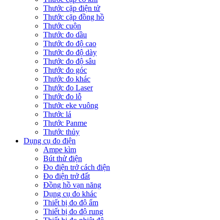
Thước cặp điện tử
Thước cặp đồng hồ
Thước cuộn
Thước đo dầu
Thước đo độ cao
Thước đo độ dày
Thước đo độ sâu
Thước đo góc
Thước đo khác
Thước đo Laser
Thước đo lỗ
Thước eke vuông
Thước lá
Thước Panme
Thước thủy
Dụng cụ đo điện
Ampe kìm
Bút thử điện
Đo điện trở cách điện
Đo điện trở đất
Đồng hồ vạn năng
Dụng cụ đo khác
Thiết bị đo độ ẩm
Thiết bị đo độ rung