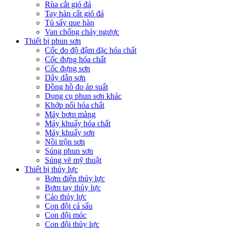
Rùa cắt gió đá
Tay hàn cắt gió đá
Tủ sấy que hàn
Van chống cháy ngược
Thiết bị phun sơn
Cốc đo độ đậm đặc hóa chất
Cốc đựng hóa chất
Cốc đựng sơn
Dây dẫn sơn
Đồng hồ đo áp suất
Dụng cụ phun sơn khác
Khớp nối hóa chất
Máy bơm màng
Máy khuấy hóa chất
Máy khuấy sơn
Nồi trộn sơn
Súng phun sơn
Súng vẽ mỹ thuật
Thiết bị thủy lực
Bơm điện thủy lực
Bơm tay thủy lực
Cảo thủy lực
Con đội cá sấu
Con đội móc
Con đội thủy lực