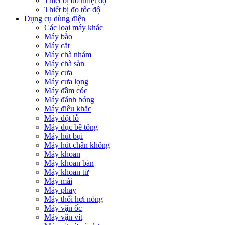
Thiết bị đo nhiệt độ
Thiết bị đo tốc độ
Dụng cụ dùng điện
Các loại máy khác
Máy bào
Máy cắt
Máy chà nhám
Máy chà sàn
Máy cưa
Máy cưa lọng
Máy đầm cóc
Máy đánh bóng
Máy điêu khắc
Máy đột lỗ
Máy đục bê tông
Máy hút bụi
Máy hút chân không
Máy khoan
Máy khoan bàn
Máy khoan từ
Máy mài
Máy phay
Máy thổi hơi nóng
Máy vặn ốc
Máy vặn vít