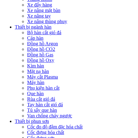
Xe đẩy hàng
Xe nâng mặt bàn
Xe nâng tay
Xe nâng thùng phuy
Thiết bị ngành hàn
Bộ hàn cắt gió đá
Cáp hàn
Đồng hồ Argon
Đồng hồ CO2
Đồng hồ Gas
Đồng hồ Oxy
Kìm hàn
Mặt nạ hàn
Máy cắt Plasma
Máy hàn
Phụ kiện hàn cắt
Que hàn
Rùa cắt gió đá
Tay hàn cắt gió đá
Tủ sấy que hàn
Van chống cháy ngược
Thiết bị phun sơn
Cốc đo độ đậm đặc hóa chất
Cốc đựng hóa chất
Cốc đựng sơn