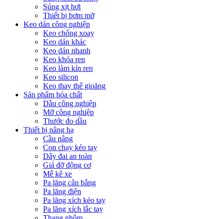
Súng xịt hơi
Thiết bị bơm mỡ
Keo dán công nghiệp
Keo chống xoay
Keo dán khác
Keo dán nhanh
Keo khóa ren
Keo làm kín ren
Keo silicon
Keo thay thế gioăng
Sản phẩm hóa chất
Dầu công nghiệp
Mỡ công nghiệp
Thước đo dầu
Thiết bị nâng hạ
Cầu nâng
Con chạy kéo tay
Dây đai an toàn
Giá đỡ động cơ
Mễ kê xe
Pa lăng cân bằng
Pa lăng điện
Pa lăng xích kéo tay
Pa lăng xích lắc tay
Thang nhôm