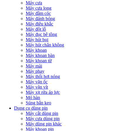
Máy cưa
Máy cưa lọng
Máy đầm cóc
Máy đánh bóng
Máy điêu khắc
Máy đột lỗ
Máy đục bê tông
Máy hút bụi
Máy hút chân không
Máy khoan
Máy khoan bàn
Máy khoan từ
Máy mài
Máy phay
Máy thổi hơi nóng
Máy vặn ốc
Máy vặn vít
Máy xịt rửa áp lực
Mỏ hàn
Súng bắn keo
Dụng cụ dùng pin
Máy cắt dùng pin
Máy cưa dùng pin
Máy dùng pin khác
Máy khoan pin