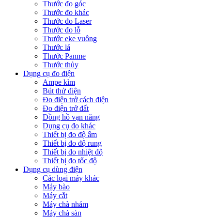
Thước đo góc
Thước đo khác
Thước đo Laser
Thước đo lỗ
Thước eke vuông
Thước lá
Thước Panme
Thước thủy
Dụng cụ đo điện
Ampe kìm
Bút thử điện
Đo điện trở cách điện
Đo điện trở đất
Đồng hồ vạn năng
Dụng cụ đo khác
Thiết bị đo độ ẩm
Thiết bị đo độ rung
Thiết bị đo nhiệt độ
Thiết bị đo tốc độ
Dụng cụ dùng điện
Các loại máy khác
Máy bào
Máy cắt
Máy chà nhám
Máy chà sàn