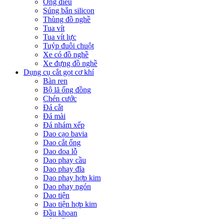
Ống điếu
Súng bắn silicon
Thùng đồ nghề
Tua vít
Tua vít lực
Tuýp đuôi chuột
Xe có đồ nghề
Xe đựng đồ nghề
Dụng cụ cắt gọt cơ khí
Bàn ren
Bộ lã ống đồng
Chén cước
Đá cắt
Đá mài
Đá nhám xếp
Dao cạo bavia
Dao cắt ống
Dao doa lỗ
Dao phay cầu
Dao phay đĩa
Dao phay hợp kim
Dao phay ngón
Dao tiện
Dao tiện hợp kim
Đầu khoan