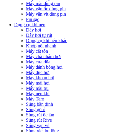
Máy mài dùng pin
Máy vặn ốc dùng pin
Máy vặn vít dùng pin
Pin sạc
Dụng cụ khí nén
Dây hơi
Dây hơi tự rút
Dụng cụ khí nén khác
Khớp nối nhanh
Máy cắt tôn
Máy chà nhám hơi
Máy cưa dũa
Máy đánh bóng hơi
Máy đục hơi
Máy khoan hơi
Máy mài hơi
Máy mài trụ
Máy nén khí
Máy Taro
Súng bắn đinh
Súng gõ rỉ
Súng rút ốc tán
Súng rút Rive
Súng vặn vít
Súng xiết bu lông