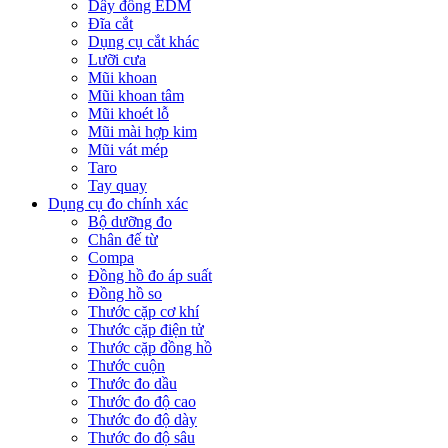
Dây đồng EDM
Đĩa cắt
Dụng cụ cắt khác
Lưỡi cưa
Mũi khoan
Mũi khoan tâm
Mũi khoét lỗ
Mũi mài hợp kim
Mũi vát mép
Taro
Tay quay
Dụng cụ đo chính xác
Bộ dưỡng đo
Chân đế từ
Compa
Đồng hồ đo áp suất
Đồng hồ so
Thước cặp cơ khí
Thước cặp điện tử
Thước cặp đồng hồ
Thước cuộn
Thước đo dầu
Thước đo độ cao
Thước đo độ dày
Thước đo độ sâu