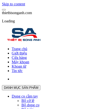
Skip to content
t
h
i
e
t
b
i
s
o
n
g
a
n
h
.
c
o
m
Loading
Trang chủ
Giới thiệu
Cửa hàng
Máy khoan
Khoan từ
Tin tức
DANH MỤC SẢN PHẨM
Dụng cụ cầm tay
Bộ cờ lê
Bộ dụng cụ