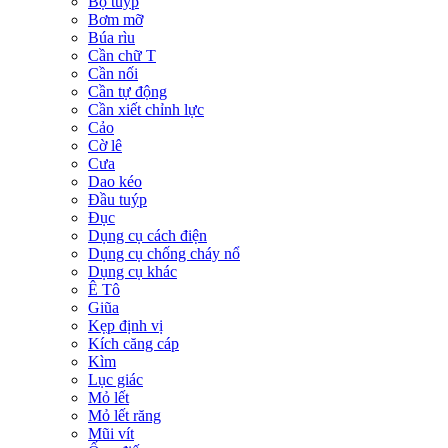
Bộ tuýp
Bơm mỡ
Búa rìu
Cần chữ T
Cần nối
Cần tự động
Cần xiết chỉnh lực
Cảo
Cờ lê
Cưa
Dao kéo
Đầu tuýp
Đục
Dụng cụ cách điện
Dụng cụ chống cháy nổ
Dụng cụ khác
Ê Tô
Giũa
Kẹp định vị
Kích căng cáp
Kìm
Lục giác
Mỏ lết
Mỏ lết răng
Mũi vít