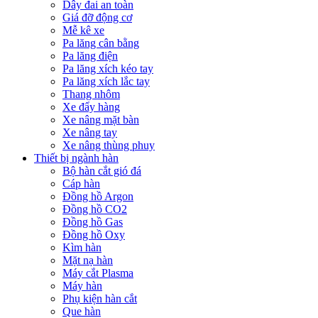
Dây đai an toàn
Giá đỡ động cơ
Mễ kê xe
Pa lăng cân bằng
Pa lăng điện
Pa lăng xích kéo tay
Pa lăng xích lắc tay
Thang nhôm
Xe đẩy hàng
Xe nâng mặt bàn
Xe nâng tay
Xe nâng thùng phuy
Thiết bị ngành hàn
Bộ hàn cắt gió đá
Cáp hàn
Đồng hồ Argon
Đồng hồ CO2
Đồng hồ Gas
Đồng hồ Oxy
Kìm hàn
Mặt nạ hàn
Máy cắt Plasma
Máy hàn
Phụ kiện hàn cắt
Que hàn