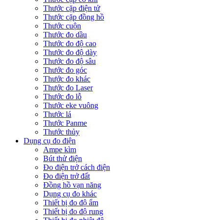
Thước cặp điện tử
Thước cặp đồng hồ
Thước cuộn
Thước đo dầu
Thước đo độ cao
Thước đo độ dày
Thước đo độ sâu
Thước đo góc
Thước đo khác
Thước đo Laser
Thước đo lỗ
Thước eke vuông
Thước lá
Thước Panme
Thước thủy
Dụng cụ đo điện
Ampe kìm
Bút thử điện
Đo điện trở cách điện
Đo điện trở đất
Đồng hồ vạn năng
Dụng cụ đo khác
Thiết bị đo độ ẩm
Thiết bị đo độ rung