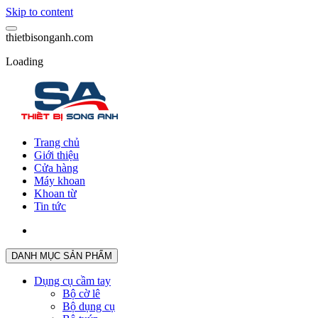
Skip to content
t
h
i
e
t
b
i
s
o
n
g
a
n
h
.
c
o
m
Loading
Trang chủ
Giới thiệu
Cửa hàng
Máy khoan
Khoan từ
Tin tức
DANH MỤC SẢN PHẨM
Dụng cụ cầm tay
Bộ cờ lê
Bộ dụng cụ