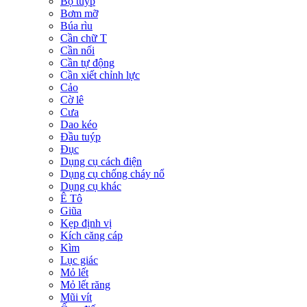
Bộ tuýp
Bơm mỡ
Búa rìu
Cần chữ T
Cần nối
Cần tự động
Cần xiết chỉnh lực
Cảo
Cờ lê
Cưa
Dao kéo
Đầu tuýp
Đục
Dụng cụ cách điện
Dụng cụ chống cháy nổ
Dụng cụ khác
Ê Tô
Giũa
Kẹp định vị
Kích căng cáp
Kìm
Lục giác
Mỏ lết
Mỏ lết răng
Mũi vít