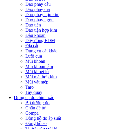
Dao phay cầu
Dao phay đĩa
Dao phay hợp kim
Dao phay ngón
Dao tiện
Dao tiện hợp kim
Đầu khoan
Dây đồng EDM
Đĩa cắt
Dụng cụ cắt khác
Lưỡi cưa
Mũi khoan
Mũi khoan tâm
Mũi khoét lỗ
Mũi mài hợp kim
Mũi vát mép
Taro
Tay quay
Dụng cụ đo chính xác
Bộ dưỡng đo
Chân đế từ
Compa
Đồng hồ đo áp suất
Đồng hồ so
Thước cặp cơ khí