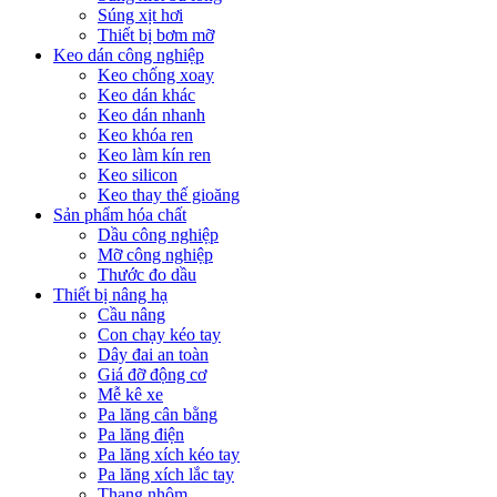
Súng xịt hơi
Thiết bị bơm mỡ
Keo dán công nghiệp
Keo chống xoay
Keo dán khác
Keo dán nhanh
Keo khóa ren
Keo làm kín ren
Keo silicon
Keo thay thế gioăng
Sản phẩm hóa chất
Dầu công nghiệp
Mỡ công nghiệp
Thước đo dầu
Thiết bị nâng hạ
Cầu nâng
Con chạy kéo tay
Dây đai an toàn
Giá đỡ động cơ
Mễ kê xe
Pa lăng cân bằng
Pa lăng điện
Pa lăng xích kéo tay
Pa lăng xích lắc tay
Thang nhôm