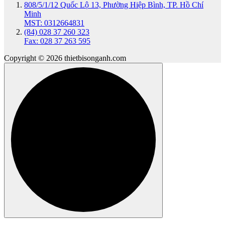
808/5/1/12 Quốc Lộ 13, Phường Hiệp Bình, TP. Hồ Chí
Minh
MST: 0312664831
(84) 028 37 260 323
Fax: 028 37 263 595
Copyright © 2026 thietbisonganh.com