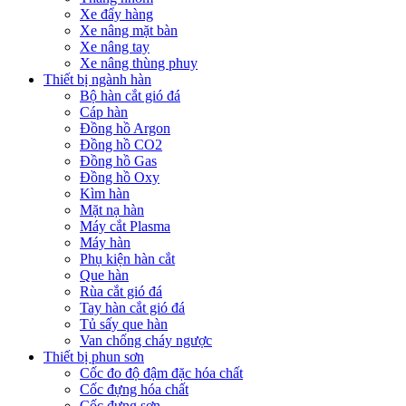
Xe đẩy hàng
Xe nâng mặt bàn
Xe nâng tay
Xe nâng thùng phuy
Thiết bị ngành hàn
Bộ hàn cắt gió đá
Cáp hàn
Đồng hồ Argon
Đồng hồ CO2
Đồng hồ Gas
Đồng hồ Oxy
Kìm hàn
Mặt nạ hàn
Máy cắt Plasma
Máy hàn
Phụ kiện hàn cắt
Que hàn
Rùa cắt gió đá
Tay hàn cắt gió đá
Tủ sấy que hàn
Van chống cháy ngược
Thiết bị phun sơn
Cốc đo độ đậm đặc hóa chất
Cốc đựng hóa chất
Cốc đựng sơn