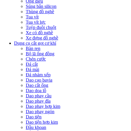
Ống điếu
Súng bắn silicon
Thùng đồ nghề
Tua vít
Tua vít lực
Tuýp đuôi chuột
Xe có đồ nghề
Xe đựng đồ nghề
Dụng cụ cắt gọt cơ khí
Bàn ren
Bộ lã ống đồng
Chén cước
Đá cắt
Đá mài
Đá nhám xếp
Dao cạo bavia
Dao cắt ống
Dao doa lỗ
Dao phay cầu
Dao phay đĩa
Dao phay hợp kim
Dao phay ngón
Dao tiện
Dao tiện hợp kim
Đầu khoan