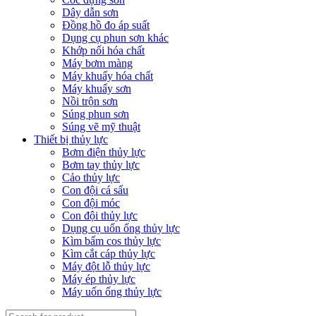
Dây dẫn sơn
Đồng hồ đo áp suất
Dụng cụ phun sơn khác
Khớp nối hóa chất
Máy bơm màng
Máy khuấy hóa chất
Máy khuấy sơn
Nồi trộn sơn
Súng phun sơn
Súng vẽ mỹ thuật
Thiết bị thủy lực
Bơm điện thủy lực
Bơm tay thủy lực
Cảo thủy lực
Con đội cá sấu
Con đội móc
Con đội thủy lực
Dụng cụ uốn ống thủy lực
Kìm bấm cos thủy lực
Kìm cắt cáp thủy lực
Máy đột lỗ thủy lực
Máy ép thủy lực
Máy uốn ống thủy lực