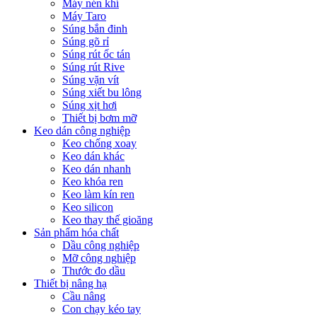
Máy nén khí
Máy Taro
Súng bắn đinh
Súng gõ rỉ
Súng rút ốc tán
Súng rút Rive
Súng vặn vít
Súng xiết bu lông
Súng xịt hơi
Thiết bị bơm mỡ
Keo dán công nghiệp
Keo chống xoay
Keo dán khác
Keo dán nhanh
Keo khóa ren
Keo làm kín ren
Keo silicon
Keo thay thế gioăng
Sản phẩm hóa chất
Dầu công nghiệp
Mỡ công nghiệp
Thước đo dầu
Thiết bị nâng hạ
Cầu nâng
Con chạy kéo tay