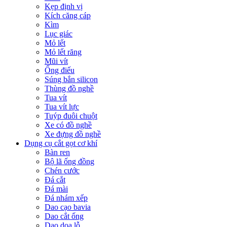
Kẹp định vị
Kích căng cáp
Kìm
Lục giác
Mỏ lết
Mỏ lết răng
Mũi vít
Ống điếu
Súng bắn silicon
Thùng đồ nghề
Tua vít
Tua vít lực
Tuýp đuôi chuột
Xe có đồ nghề
Xe đựng đồ nghề
Dụng cụ cắt gọt cơ khí
Bàn ren
Bộ lã ống đồng
Chén cước
Đá cắt
Đá mài
Đá nhám xếp
Dao cạo bavia
Dao cắt ống
Dao doa lỗ