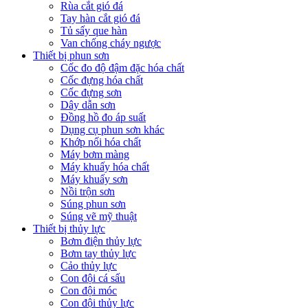
Rùa cắt gió đá
Tay hàn cắt gió đá
Tủ sấy que hàn
Van chống cháy ngược
Thiết bị phun sơn
Cốc đo độ đậm đặc hóa chất
Cốc đựng hóa chất
Cốc đựng sơn
Dây dẫn sơn
Đồng hồ đo áp suất
Dụng cụ phun sơn khác
Khớp nối hóa chất
Máy bơm màng
Máy khuấy hóa chất
Máy khuấy sơn
Nồi trộn sơn
Súng phun sơn
Súng vẽ mỹ thuật
Thiết bị thủy lực
Bơm điện thủy lực
Bơm tay thủy lực
Cảo thủy lực
Con đội cá sấu
Con đội móc
Con đội thủy lực