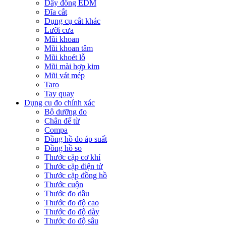
Dây đồng EDM
Đĩa cắt
Dụng cụ cắt khác
Lưỡi cưa
Mũi khoan
Mũi khoan tâm
Mũi khoét lỗ
Mũi mài hợp kim
Mũi vát mép
Taro
Tay quay
Dụng cụ đo chính xác
Bộ dưỡng đo
Chân đế từ
Compa
Đồng hồ đo áp suất
Đồng hồ so
Thước cặp cơ khí
Thước cặp điện tử
Thước cặp đồng hồ
Thước cuộn
Thước đo dầu
Thước đo độ cao
Thước đo độ dày
Thước đo độ sâu