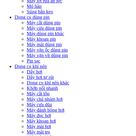
Máy xịt rửa áp lực
Mỏ hàn
Súng bắn keo
Dụng cụ dùng pin
Máy cắt dùng pin
Máy cưa dùng pin
Máy dùng pin khác
Máy khoan pin
Máy mài dùng pin
Máy vặn ốc dùng pin
Máy vặn vít dùng pin
Pin sạc
Dụng cụ khí nén
Dây hơi
Dây hơi tự rút
Dụng cụ khí nén khác
Khớp nối nhanh
Máy cắt tôn
Máy chà nhám hơi
Máy cưa dũa
Máy đánh bóng hơi
Máy đục hơi
Máy khoan hơi
Máy mài hơi
Máy mài trụ