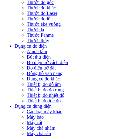
Thước đo góc
Thước đo khác
Thước đo Laser
Thước đo lỗ
Thước eke vuông
Thước lá
Thước Panme
Thước thủy
Dụng cụ đo điện
Ampe kìm
Bút thử điện
Đo điện trở cách điện
Đo điện trở đất
Đồng hồ vạn năng
Dụng cụ đo khác
Thiết bị đo độ ẩm
Thiết bị đo độ rung
Thiết bị đo nhiệt độ
Thiết bị đo tốc độ
Dụng cụ dùng điện
Các loại máy khác
Máy bào
Máy cắt
Máy chà nhám
Máy chà sàn