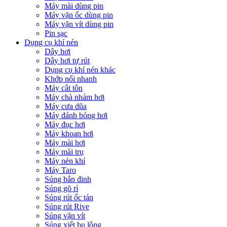
Máy mài dùng pin
Máy vặn ốc dùng pin
Máy vặn vít dùng pin
Pin sạc
Dụng cụ khí nén
Dây hơi
Dây hơi tự rút
Dụng cụ khí nén khác
Khớp nối nhanh
Máy cắt tôn
Máy chà nhám hơi
Máy cưa dũa
Máy đánh bóng hơi
Máy đục hơi
Máy khoan hơi
Máy mài hơi
Máy mài trụ
Máy nén khí
Máy Taro
Súng bắn đinh
Súng gõ rỉ
Súng rút ốc tán
Súng rút Rive
Súng vặn vít
Súng xiết bu lông