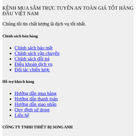
KÊNH MUA SẮM TRỰC TUYẾN AN TOÀN GIÁ TỐT HÀNG
ĐẦU VIỆT NAM
Chúng tôi tin chất lượng là dịch vụ tốt nhất.
Chính sách bán hàng
Chính sách bảo mật
Chính sách vận chuyển
Chính sách đổi trả
Điều khoản dịch vụ
Đối tác chiến lược
Hỗ trợ khách hàng
Hướng dẫn mua hàng
Hướng dẫn thanh toán
Hướng dẫn giao nhận
Quy định sử dụng
Liên hệ
CÔNG TY TNHH THIẾT BỊ SONG ANH