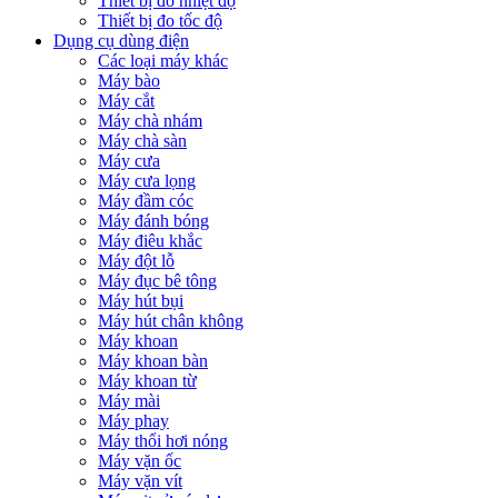
Thiết bị đo nhiệt độ
Thiết bị đo tốc độ
Dụng cụ dùng điện
Các loại máy khác
Máy bào
Máy cắt
Máy chà nhám
Máy chà sàn
Máy cưa
Máy cưa lọng
Máy đầm cóc
Máy đánh bóng
Máy điêu khắc
Máy đột lỗ
Máy đục bê tông
Máy hút bụi
Máy hút chân không
Máy khoan
Máy khoan bàn
Máy khoan từ
Máy mài
Máy phay
Máy thổi hơi nóng
Máy vặn ốc
Máy vặn vít