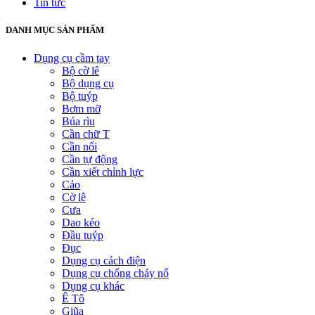
Tin tức
DANH MỤC SẢN PHẨM
Dụng cụ cầm tay
Bộ cờ lê
Bộ dụng cụ
Bộ tuýp
Bơm mỡ
Búa rìu
Cần chữ T
Cần nối
Cần tự động
Cần xiết chỉnh lực
Cảo
Cờ lê
Cưa
Dao kéo
Đầu tuýp
Đục
Dụng cụ cách điện
Dụng cụ chống cháy nổ
Dụng cụ khác
Ê Tô
Giũa