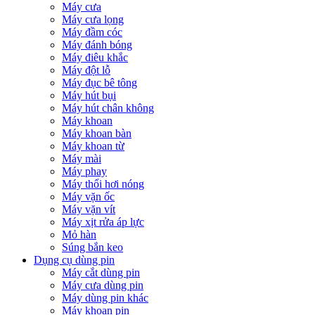
Máy cưa
Máy cưa lọng
Máy đầm cóc
Máy đánh bóng
Máy điêu khắc
Máy đột lỗ
Máy đục bê tông
Máy hút bụi
Máy hút chân không
Máy khoan
Máy khoan bàn
Máy khoan từ
Máy mài
Máy phay
Máy thổi hơi nóng
Máy vặn ốc
Máy vặn vít
Máy xịt rửa áp lực
Mỏ hàn
Súng bắn keo
Dụng cụ dùng pin
Máy cắt dùng pin
Máy cưa dùng pin
Máy dùng pin khác
Máy khoan pin