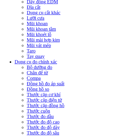
Dây đồng EDM
Đĩa cắt
Dụng cụ cắt khác
Lưỡi cưa
Mũi khoan
Mũi khoan tâm
Mũi khoét lỗ
Mũi mài hợp kim
Mũi vát mép
Taro
Tay quay
Dụng cụ đo chính xác
Bộ dưỡng đo
Chân đế từ
Compa
Đồng hồ đo áp suất
Đồng hồ so
Thước cặp cơ khí
Thước cặp điện tử
Thước cặp đồng hồ
Thước cuộn
Thước đo dầu
Thước đo độ cao
Thước đo độ dày
Thước đo độ sâu