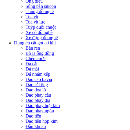
Ống điếu
Súng bắn silicon
Thùng đồ nghề
Tua vít
Tua vít lực
Tuýp đuôi chuột
Xe có đồ nghề
Xe đựng đồ nghề
Dụng cụ cắt gọt cơ khí
Bàn ren
Bộ lã ống đồng
Chén cước
Đá cắt
Đá mài
Đá nhám xếp
Dao cạo bavia
Dao cắt ống
Dao doa lỗ
Dao phay cầu
Dao phay đĩa
Dao phay hợp kim
Dao phay ngón
Dao tiện
Dao tiện hợp kim
Đầu khoan