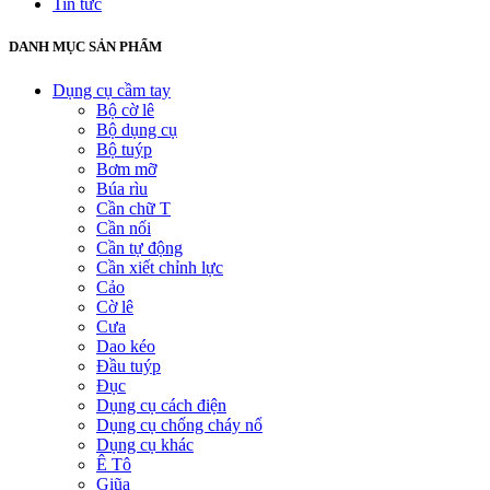
Tin tức
DANH MỤC SẢN PHẨM
Dụng cụ cầm tay
Bộ cờ lê
Bộ dụng cụ
Bộ tuýp
Bơm mỡ
Búa rìu
Cần chữ T
Cần nối
Cần tự động
Cần xiết chỉnh lực
Cảo
Cờ lê
Cưa
Dao kéo
Đầu tuýp
Đục
Dụng cụ cách điện
Dụng cụ chống cháy nổ
Dụng cụ khác
Ê Tô
Giũa