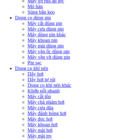
Máy xịt rửa áp lực
Mỏ hàn
Súng bắn keo
Dụng cụ dùng pin
Máy cắt dùng pin
Máy cưa dùng pin
Máy dùng pin khác
Máy khoan pin
Máy mài dùng pin
Máy vặn ốc dùng pin
Máy vặn vít dùng pin
Pin sạc
Dụng cụ khí nén
Dây hơi
Dây hơi tự rút
Dụng cụ khí nén khác
Khớp nối nhanh
Máy cắt tôn
Máy chà nhám hơi
Máy cưa dũa
Máy đánh bóng hơi
Máy đục hơi
Máy khoan hơi
Máy mài hơi
Máy mài trụ