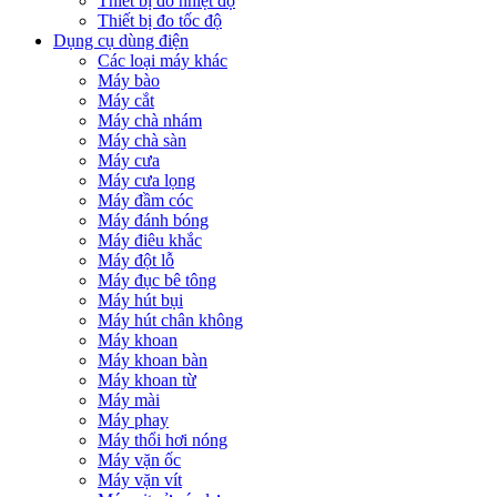
Thiết bị đo nhiệt độ
Thiết bị đo tốc độ
Dụng cụ dùng điện
Các loại máy khác
Máy bào
Máy cắt
Máy chà nhám
Máy chà sàn
Máy cưa
Máy cưa lọng
Máy đầm cóc
Máy đánh bóng
Máy điêu khắc
Máy đột lỗ
Máy đục bê tông
Máy hút bụi
Máy hút chân không
Máy khoan
Máy khoan bàn
Máy khoan từ
Máy mài
Máy phay
Máy thổi hơi nóng
Máy vặn ốc
Máy vặn vít