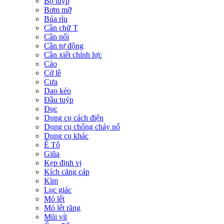
Bộ tuýp
Bơm mỡ
Búa rìu
Cần chữ T
Cần nối
Cần tự động
Cần xiết chỉnh lực
Cảo
Cờ lê
Cưa
Dao kéo
Đầu tuýp
Đục
Dụng cụ cách điện
Dụng cụ chống cháy nổ
Dụng cụ khác
Ê Tô
Giũa
Kẹp định vị
Kích căng cáp
Kìm
Lục giác
Mỏ lết
Mỏ lết răng
Mũi vít