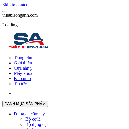
Skip to content
t
h
i
e
t
b
i
s
o
n
g
a
n
h
.
c
o
m
Loading
Trang chủ
Giới thiệu
Cửa hàng
Máy khoan
Khoan từ
Tin tức
DANH MỤC SẢN PHẨM
Dụng cụ cầm tay
Bộ cờ lê
Bộ dụng cụ