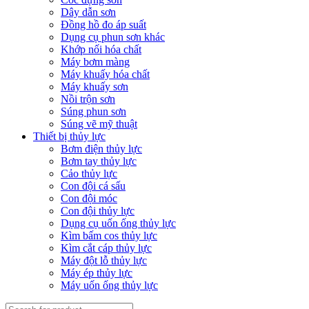
Dây dẫn sơn
Đồng hồ đo áp suất
Dụng cụ phun sơn khác
Khớp nối hóa chất
Máy bơm màng
Máy khuấy hóa chất
Máy khuấy sơn
Nồi trộn sơn
Súng phun sơn
Súng vẽ mỹ thuật
Thiết bị thủy lực
Bơm điện thủy lực
Bơm tay thủy lực
Cảo thủy lực
Con đội cá sấu
Con đội móc
Con đội thủy lực
Dụng cụ uốn ống thủy lực
Kìm bấm cos thủy lực
Kìm cắt cáp thủy lực
Máy đột lỗ thủy lực
Máy ép thủy lực
Máy uốn ống thủy lực