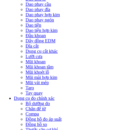
Dao phay cầu
Dao phay đĩa
Dao phay hợp kim
Dao phay ngón
Dao tiện
Dao tiện hợp kim
Đầu khoan
Dây đồng EDM
Đĩa cắt
Dụng cụ cắt khác
Lưỡi cưa
Mũi khoan
Mũi khoan tâm
Mũi khoét lỗ
Mũi mài hợp kim
Mũi vát mép
Taro
Tay quay
Dụng cụ đo chính xác
Bộ dưỡng đo
Chân đế từ
Compa
Đồng hồ đo áp suất
Đồng hồ so
Thước cặp cơ khí