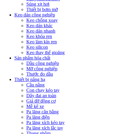
Súng xịt hơi
Thiết bị bơm mỡ
Keo dán công nghiệp
Keo chống xoay
Keo dán khác
Keo dán nhanh
Keo khóa ren
Keo làm kín ren
Keo silicon
Keo thay thế gioăng
Sản phẩm hóa chất
Dầu công nghiệp
Mỡ công nghiệp
Thước đo dầu
Thiết bị nâng hạ
Cầu nâng
Con chạy kéo tay
Dây đai an toàn
Giá đỡ động cơ
Mễ kê xe
Pa lăng cân bằng
Pa lăng điện
Pa lăng xích kéo tay
Pa lăng xích lắc tay
Thang nhôm