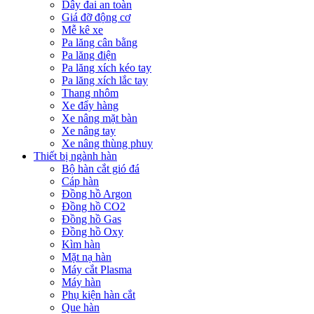
Dây đai an toàn
Giá đỡ động cơ
Mễ kê xe
Pa lăng cân bằng
Pa lăng điện
Pa lăng xích kéo tay
Pa lăng xích lắc tay
Thang nhôm
Xe đẩy hàng
Xe nâng mặt bàn
Xe nâng tay
Xe nâng thùng phuy
Thiết bị ngành hàn
Bộ hàn cắt gió đá
Cáp hàn
Đồng hồ Argon
Đồng hồ CO2
Đồng hồ Gas
Đồng hồ Oxy
Kìm hàn
Mặt nạ hàn
Máy cắt Plasma
Máy hàn
Phụ kiện hàn cắt
Que hàn