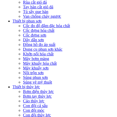
Rùa cắt gió đá
Tay hàn cắt gió đá
Tủ sấy que hàn
Van chống cháy ngược
Thiết bị phun sơn
Cốc đo độ đậm đặc hóa chất
Cốc đựng hóa chất
Cốc đựng sơn
Dây dẫn sơn
Đồng hồ đo áp suất
Dụng cụ phun sơn khác
Khớp nối hóa chất
Máy bơm màng
Máy khuấy hóa chất
Máy khuấy sơn
Nồi trộn sơn
Súng phun sơn
Súng vẽ mỹ thuật
Thiết bị thủy lực
Bơm điện thủy lực
Bơm tay thủy lực
Cảo thủy lực
Con đội cá sấu
Con đội móc
Con đội thủy lực