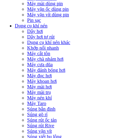
Máy mài dùng pin
Máy vặn ốc dùng pin
Máy vặn vít dùng pin
Pin sạc
Dụng cụ khí nén
Dây hơi
Dây hơi tự rút
Dụng cụ khí nén khác
Khớp nối nhanh
Máy cắt tôn
Máy chà nhám hơi
Máy cưa dũa
Máy đánh bóng hơi
Máy đục hơi
Máy khoan hơi
Máy mài hơi
Máy mài trụ
Máy nén khí
Máy Taro
Súng bắn đinh
Súng gõ rỉ
Súng rút ốc tán
Súng rút Rive
Súng vặn vít
Súng xiết bu lông