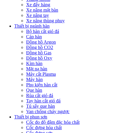
Xe đẩy hàng
Xe nâng mặt bàn
Xe nâng tay
Xe nâng thùng phuy
Thiết bị ngành hàn
Bộ hàn cắt gió đá
Cáp hàn
Đồng hồ Argon
Đồng hồ CO2
Đồng hồ Gas
Đồng hồ Oxy
Kìm hàn
Mặt nạ hàn
Máy cắt Plasma
Máy hàn
Phụ kiện hàn cắt
Que hàn
Rùa cắt gió đá
Tay hàn cắt gió đá
Tủ sấy que hàn
Van chống cháy ngược
Thiết bị phun sơn
Cốc đo độ đậm đặc hóa chất
Cốc đựng hóa chất
Cốc đựng sơn