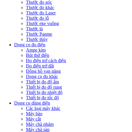
Thước đo góc
Thước đo khác
Thước đo Laser
Thước đo lỗ
Thước eke vuông
Thước lá
Thước Panme
Thước thủy
Dụng cụ đo điện
Ampe kìm
Bút thử điện
Đo điện trở cách điện
Đo điện trở đất
Đồng hồ vạn năng
Dụng cụ đo khác
Thiết bị đo độ ẩm
Thiết bị đo độ rung
Thiết bị đo nhiệt độ
Thiết bị đo tốc độ
Dụng cụ dùng điện
Các loại máy khác
Máy bào
Máy cắt
Máy chà nhám
Máy chà sàn