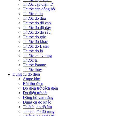
Thước cặp điện tử
Thước cặp đồng hồ
Thước cuộn
Thước đo dầu
Thước đo độ cao
Thước đo độ dày
Thước đo độ sâu
Thước đo góc
Thước đo khác
Thước đo Laser
Thước đo lỗ
Thước eke vuông
Thước lá
Thước Panme
Thước thủy
Dụng cụ đo điện
Ampe kìm
Bút thử điện
Đo điện trở cách điện
Đo điện trở đất
Đồng hồ vạn năng
Dụng cụ đo khác
Thiết bị đo độ ẩm
Thiết bị đo độ rung