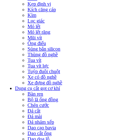
Kẹp định vị
Kích căng cáp
Kìm
Lục giác
Mỏ lết
Mỏ lết răng
Mũi vít
Ống điếu
Súng bắn silicon
Thùng đồ nghề
Tua vít
Tua vít lực
Tuýp đuôi chuột
Xe có đồ nghề
Xe đựng đồ nghề
Dụng cụ cắt gọt cơ khí
Bàn ren
Bộ lã ống đồng
Chén cước
Đá cắt
Đá mài
Đá nhám xếp
Dao cạo bavia
Dao cắt ống
Dao doa lỗ