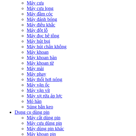
Máy cưa
Máy cưa lọng
Máy đầm cóc
Máy đánh bóng
Máy điêu khắc
Máy đột lỗ
Máy đục bê tông
Máy hút bụi
Máy hút chân không
Máy khoan
Máy khoan bàn
Máy khoan từ
Máy mài
Máy phay
Máy thổi hơi nóng
Máy vặn ốc
Máy vặn vít
Máy xịt rửa áp lực
Mỏ hàn
Súng bắn keo
Dụng cụ dùng pin
Máy cắt dùng pin
Máy cưa dùng pin
Máy dùng pin khác
Máy khoan pin