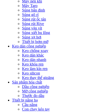
Máy nén khí
Máy Taro
Súng bắn đinh
Súng gõ rỉ
Súng rút ốc tán
Súng rút Rive
Súng vặn vít
Súng xiết bu lông
Súng xịt hơi
Thiết bị bơm mỡ
Keo dán công nghiệp
Keo chống xoay
Keo dán khác
Keo dán nhanh
Keo khóa ren
Keo làm kín ren
Keo silicon
Keo thay thế gioăng
Sản phẩm hóa chất
Dầu công nghiệp
Mỡ công nghiệp
Thước đo dầu
Thiết bị nâng hạ
Cầu nâng
Con chạy kéo tay