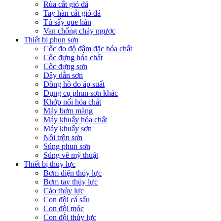
Rùa cắt gió đá
Tay hàn cắt gió đá
Tủ sấy que hàn
Van chống cháy ngược
Thiết bị phun sơn
Cốc đo độ đậm đặc hóa chất
Cốc đựng hóa chất
Cốc đựng sơn
Dây dẫn sơn
Đồng hồ đo áp suất
Dụng cụ phun sơn khác
Khớp nối hóa chất
Máy bơm màng
Máy khuấy hóa chất
Máy khuấy sơn
Nồi trộn sơn
Súng phun sơn
Súng vẽ mỹ thuật
Thiết bị thủy lực
Bơm điện thủy lực
Bơm tay thủy lực
Cảo thủy lực
Con đội cá sấu
Con đội móc
Con đội thủy lực