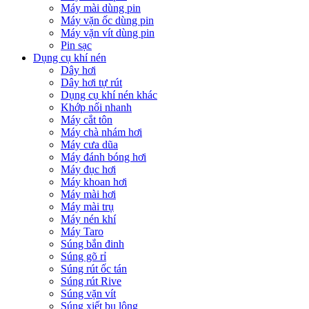
Máy mài dùng pin
Máy vặn ốc dùng pin
Máy vặn vít dùng pin
Pin sạc
Dụng cụ khí nén
Dây hơi
Dây hơi tự rút
Dụng cụ khí nén khác
Khớp nối nhanh
Máy cắt tôn
Máy chà nhám hơi
Máy cưa dũa
Máy đánh bóng hơi
Máy đục hơi
Máy khoan hơi
Máy mài hơi
Máy mài trụ
Máy nén khí
Máy Taro
Súng bắn đinh
Súng gõ rỉ
Súng rút ốc tán
Súng rút Rive
Súng vặn vít
Súng xiết bu lông