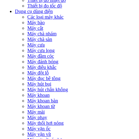
Thiết bị đo nhiệt độ
Thiết bị đo tốc độ
Dụng cụ dùng điện
Các loại máy khác
Máy bào
Máy cắt
Máy chà nhám
Máy chà sàn
Máy cưa
Máy cưa lọng
Máy đầm cóc
Máy đánh bóng
Máy điêu khắc
Máy đột lỗ
Máy đục bê tông
Máy hút bụi
Máy hút chân không
Máy khoan
Máy khoan bàn
Máy khoan từ
Máy mài
Máy phay
Máy thổi hơi nóng
Máy vặn ốc
Máy vặn vít