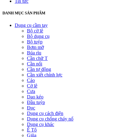
Tin tức
DANH MỤC SẢN PHẨM
Dụng cụ cầm tay
Bộ cờ lê
Bộ dụng cụ
Bộ tuýp
Bơm mỡ
Búa rìu
Cần chữ T
Cần nối
Cần tự động
Cần xiết chỉnh lực
Cảo
Cờ lê
Cưa
Dao kéo
Đầu tuýp
Đục
Dụng cụ cách điện
Dụng cụ chống cháy nổ
Dụng cụ khác
Ê Tô
Giũa