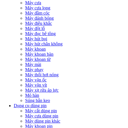
Máy cưa
Máy cưa lọng
Máy đầm cóc
Máy đánh bóng
Máy điêu khắc
Máy đột lỗ
Máy đục bê tông
Máy hút bụi
Máy hút chân không
Máy khoan
Máy khoan bàn
Máy khoan từ
Máy mài
Máy phay
Máy thổi hơi nóng
Máy vặn ốc
Máy vặn vít
Máy xịt rửa áp lực
Mỏ hàn
Súng bắn keo
Dụng cụ dùng pin
Máy cắt dùng pin
Máy cưa dùng pin
Máy dùng pin khác
Máy khoan pin