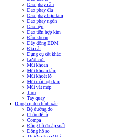
Dao phay cầu
Dao phay đĩa
Dao phay hợp kim
Dao phay ngón
Dao tiện
Dao tiện hợp kim
Đầu khoan
Dây đồng EDM
Đĩa cắt
Dụng cụ cắt khác
Lưỡi cưa
Mũi khoan
Mũi khoan tâm
Mũi khoét lỗ
Mũi mài hợp kim
Mũi vát mép
Taro
Tay quay
Dụng cụ đo chính xác
Bộ dưỡng đo
Chân đế từ
Compa
Đồng hồ đo áp suất
Đồng hồ so
Thước cặp cơ khí