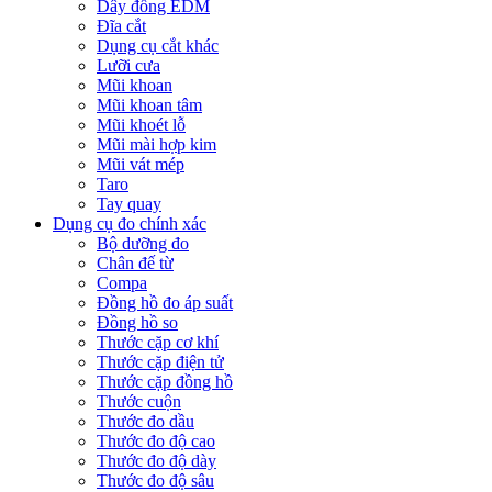
Dây đồng EDM
Đĩa cắt
Dụng cụ cắt khác
Lưỡi cưa
Mũi khoan
Mũi khoan tâm
Mũi khoét lỗ
Mũi mài hợp kim
Mũi vát mép
Taro
Tay quay
Dụng cụ đo chính xác
Bộ dưỡng đo
Chân đế từ
Compa
Đồng hồ đo áp suất
Đồng hồ so
Thước cặp cơ khí
Thước cặp điện tử
Thước cặp đồng hồ
Thước cuộn
Thước đo dầu
Thước đo độ cao
Thước đo độ dày
Thước đo độ sâu