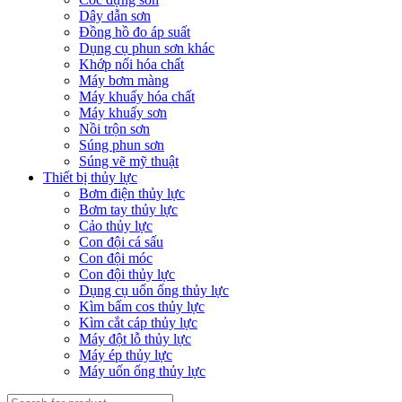
Dây dẫn sơn
Đồng hồ đo áp suất
Dụng cụ phun sơn khác
Khớp nối hóa chất
Máy bơm màng
Máy khuấy hóa chất
Máy khuấy sơn
Nồi trộn sơn
Súng phun sơn
Súng vẽ mỹ thuật
Thiết bị thủy lực
Bơm điện thủy lực
Bơm tay thủy lực
Cảo thủy lực
Con đội cá sấu
Con đội móc
Con đội thủy lực
Dụng cụ uốn ống thủy lực
Kìm bấm cos thủy lực
Kìm cắt cáp thủy lực
Máy đột lỗ thủy lực
Máy ép thủy lực
Máy uốn ống thủy lực