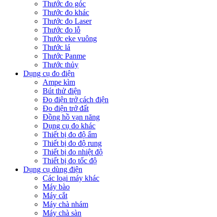
Thước đo góc
Thước đo khác
Thước đo Laser
Thước đo lỗ
Thước eke vuông
Thước lá
Thước Panme
Thước thủy
Dụng cụ đo điện
Ampe kìm
Bút thử điện
Đo điện trở cách điện
Đo điện trở đất
Đồng hồ vạn năng
Dụng cụ đo khác
Thiết bị đo độ ẩm
Thiết bị đo độ rung
Thiết bị đo nhiệt độ
Thiết bị đo tốc độ
Dụng cụ dùng điện
Các loại máy khác
Máy bào
Máy cắt
Máy chà nhám
Máy chà sàn