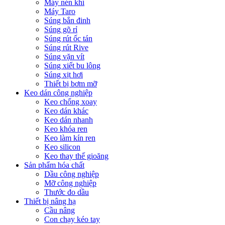
Máy nén khí
Máy Taro
Súng bắn đinh
Súng gõ rỉ
Súng rút ốc tán
Súng rút Rive
Súng vặn vít
Súng xiết bu lông
Súng xịt hơi
Thiết bị bơm mỡ
Keo dán công nghiệp
Keo chống xoay
Keo dán khác
Keo dán nhanh
Keo khóa ren
Keo làm kín ren
Keo silicon
Keo thay thế gioăng
Sản phẩm hóa chất
Dầu công nghiệp
Mỡ công nghiệp
Thước đo dầu
Thiết bị nâng hạ
Cầu nâng
Con chạy kéo tay