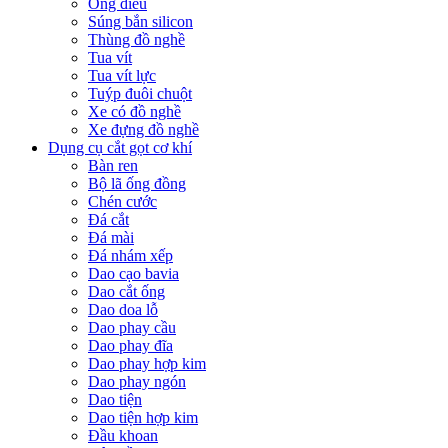
Ống điếu
Súng bắn silicon
Thùng đồ nghề
Tua vít
Tua vít lực
Tuýp đuôi chuột
Xe có đồ nghề
Xe đựng đồ nghề
Dụng cụ cắt gọt cơ khí
Bàn ren
Bộ lã ống đồng
Chén cước
Đá cắt
Đá mài
Đá nhám xếp
Dao cạo bavia
Dao cắt ống
Dao doa lỗ
Dao phay cầu
Dao phay đĩa
Dao phay hợp kim
Dao phay ngón
Dao tiện
Dao tiện hợp kim
Đầu khoan