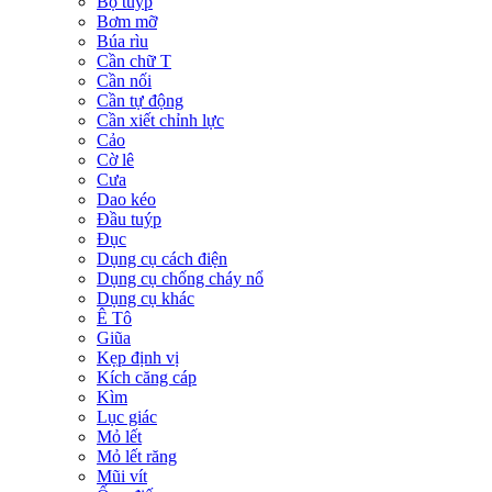
Bộ tuýp
Bơm mỡ
Búa rìu
Cần chữ T
Cần nối
Cần tự động
Cần xiết chỉnh lực
Cảo
Cờ lê
Cưa
Dao kéo
Đầu tuýp
Đục
Dụng cụ cách điện
Dụng cụ chống cháy nổ
Dụng cụ khác
Ê Tô
Giũa
Kẹp định vị
Kích căng cáp
Kìm
Lục giác
Mỏ lết
Mỏ lết răng
Mũi vít