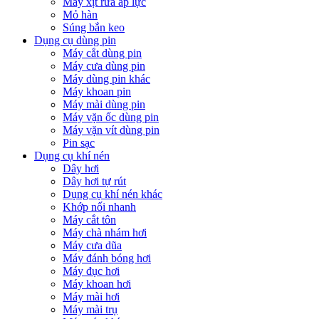
Máy xịt rửa áp lực
Mỏ hàn
Súng bắn keo
Dụng cụ dùng pin
Máy cắt dùng pin
Máy cưa dùng pin
Máy dùng pin khác
Máy khoan pin
Máy mài dùng pin
Máy vặn ốc dùng pin
Máy vặn vít dùng pin
Pin sạc
Dụng cụ khí nén
Dây hơi
Dây hơi tự rút
Dụng cụ khí nén khác
Khớp nối nhanh
Máy cắt tôn
Máy chà nhám hơi
Máy cưa dũa
Máy đánh bóng hơi
Máy đục hơi
Máy khoan hơi
Máy mài hơi
Máy mài trụ