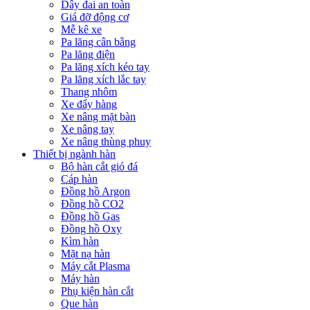
Dây đai an toàn
Giá đỡ động cơ
Mễ kê xe
Pa lăng cân bằng
Pa lăng điện
Pa lăng xích kéo tay
Pa lăng xích lắc tay
Thang nhôm
Xe đẩy hàng
Xe nâng mặt bàn
Xe nâng tay
Xe nâng thùng phuy
Thiết bị ngành hàn
Bộ hàn cắt gió đá
Cáp hàn
Đồng hồ Argon
Đồng hồ CO2
Đồng hồ Gas
Đồng hồ Oxy
Kìm hàn
Mặt nạ hàn
Máy cắt Plasma
Máy hàn
Phụ kiện hàn cắt
Que hàn