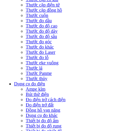
Thước cặp điện tử
Thước cặp đồng hồ
Thước cuộn
Thước đo dầu
Thước đo độ cao
Thước đo độ dày
Thước đo độ sâu
Thước đo góc
Thước đo khác
Thước đo Laser
Thước đo lỗ
Thước eke vuông
Thước lá
Thước Panme
Thước thủy
Dụng cụ đo điện
Ampe kìm
Bút thử điện
Đo điện trở cách điện
Đo điện trở đất
Đồng hồ vạn năng
Dụng cụ đo khác
Thiết bị đo độ ẩm
Thiết bị đo độ rung