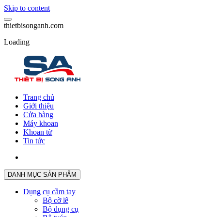
Skip to content
t
h
i
e
t
b
i
s
o
n
g
a
n
h
.
c
o
m
Loading
Trang chủ
Giới thiệu
Cửa hàng
Máy khoan
Khoan từ
Tin tức
DANH MỤC SẢN PHẨM
Dụng cụ cầm tay
Bộ cờ lê
Bộ dụng cụ