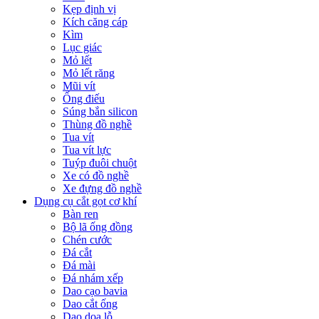
Kẹp định vị
Kích căng cáp
Kìm
Lục giác
Mỏ lết
Mỏ lết răng
Mũi vít
Ống điếu
Súng bắn silicon
Thùng đồ nghề
Tua vít
Tua vít lực
Tuýp đuôi chuột
Xe có đồ nghề
Xe đựng đồ nghề
Dụng cụ cắt gọt cơ khí
Bàn ren
Bộ lã ống đồng
Chén cước
Đá cắt
Đá mài
Đá nhám xếp
Dao cạo bavia
Dao cắt ống
Dao doa lỗ