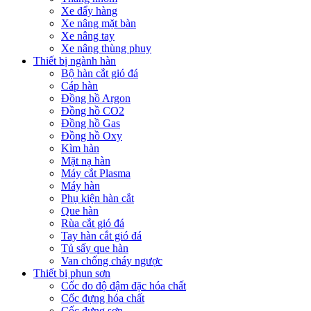
Xe đẩy hàng
Xe nâng mặt bàn
Xe nâng tay
Xe nâng thùng phuy
Thiết bị ngành hàn
Bộ hàn cắt gió đá
Cáp hàn
Đồng hồ Argon
Đồng hồ CO2
Đồng hồ Gas
Đồng hồ Oxy
Kìm hàn
Mặt nạ hàn
Máy cắt Plasma
Máy hàn
Phụ kiện hàn cắt
Que hàn
Rùa cắt gió đá
Tay hàn cắt gió đá
Tủ sấy que hàn
Van chống cháy ngược
Thiết bị phun sơn
Cốc đo độ đậm đặc hóa chất
Cốc đựng hóa chất
Cốc đựng sơn