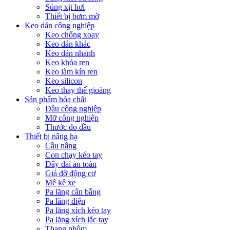
Súng xịt hơi
Thiết bị bơm mỡ
Keo dán công nghiệp
Keo chống xoay
Keo dán khác
Keo dán nhanh
Keo khóa ren
Keo làm kín ren
Keo silicon
Keo thay thế gioăng
Sản phẩm hóa chất
Dầu công nghiệp
Mỡ công nghiệp
Thước đo dầu
Thiết bị nâng hạ
Cầu nâng
Con chạy kéo tay
Dây đai an toàn
Giá đỡ động cơ
Mễ kê xe
Pa lăng cân bằng
Pa lăng điện
Pa lăng xích kéo tay
Pa lăng xích lắc tay
Thang nhôm