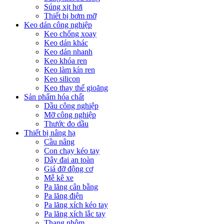
Súng xịt hơi
Thiết bị bơm mỡ
Keo dán công nghiệp
Keo chống xoay
Keo dán khác
Keo dán nhanh
Keo khóa ren
Keo làm kín ren
Keo silicon
Keo thay thế gioăng
Sản phẩm hóa chất
Dầu công nghiệp
Mỡ công nghiệp
Thước đo dầu
Thiết bị nâng hạ
Cầu nâng
Con chạy kéo tay
Dây đai an toàn
Giá đỡ động cơ
Mễ kê xe
Pa lăng cân bằng
Pa lăng điện
Pa lăng xích kéo tay
Pa lăng xích lắc tay
Thang nhôm