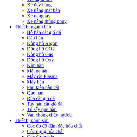
Xe đẩy hàng
Xe nâng mặt bàn
Xe nâng tay
Xe nâng thùng phuy
Thiết bị ngành hàn
Bộ hàn cắt gió đá
Cáp hàn
Đồng hồ Argon
Đồng hồ CO2
Đồng hồ Gas
Đồng hồ Oxy
Kìm hàn
Mặt nạ hàn
Máy cắt Plasma
Máy hàn
Phụ kiện hàn cắt
Que hàn
Rùa cắt gió đá
Tay hàn cắt gió đá
Tủ sấy que hàn
Van chống cháy ngược
Thiết bị phun sơn
Cốc đo độ đậm đặc hóa chất
Cốc đựng hóa chất
Cốc đựng sơn