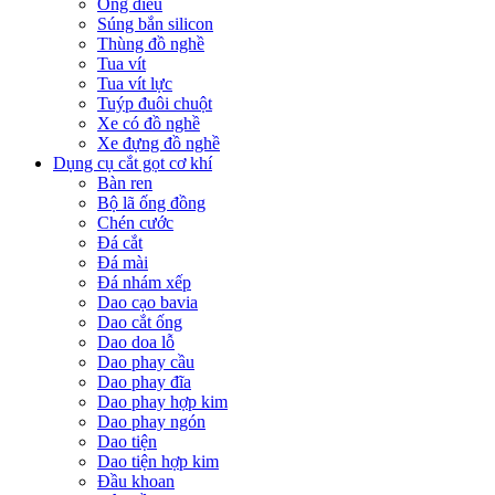
Ống điếu
Súng bắn silicon
Thùng đồ nghề
Tua vít
Tua vít lực
Tuýp đuôi chuột
Xe có đồ nghề
Xe đựng đồ nghề
Dụng cụ cắt gọt cơ khí
Bàn ren
Bộ lã ống đồng
Chén cước
Đá cắt
Đá mài
Đá nhám xếp
Dao cạo bavia
Dao cắt ống
Dao doa lỗ
Dao phay cầu
Dao phay đĩa
Dao phay hợp kim
Dao phay ngón
Dao tiện
Dao tiện hợp kim
Đầu khoan