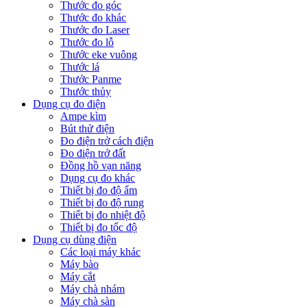
Thước đo góc
Thước đo khác
Thước đo Laser
Thước đo lỗ
Thước eke vuông
Thước lá
Thước Panme
Thước thủy
Dụng cụ đo điện
Ampe kìm
Bút thử điện
Đo điện trở cách điện
Đo điện trở đất
Đồng hồ vạn năng
Dụng cụ đo khác
Thiết bị đo độ ẩm
Thiết bị đo độ rung
Thiết bị đo nhiệt độ
Thiết bị đo tốc độ
Dụng cụ dùng điện
Các loại máy khác
Máy bào
Máy cắt
Máy chà nhám
Máy chà sàn