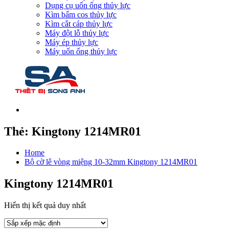
Dụng cụ uốn ống thủy lực
Kìm bấm cos thủy lực
Kìm cắt cáp thủy lực
Máy đột lỗ thủy lực
Máy ép thủy lực
Máy uốn ống thủy lực
Thẻ:
Kingtony 1214MR01
Home
Bộ cờ lê vòng miệng 10-32mm Kingtony 1214MR01
Kingtony 1214MR01
Hiển thị kết quả duy nhất