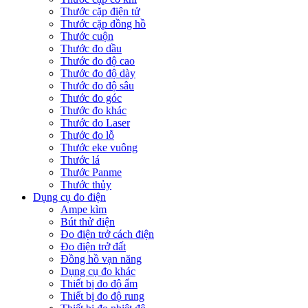
Thước cặp điện tử
Thước cặp đồng hồ
Thước cuộn
Thước đo dầu
Thước đo độ cao
Thước đo độ dày
Thước đo độ sâu
Thước đo góc
Thước đo khác
Thước đo Laser
Thước đo lỗ
Thước eke vuông
Thước lá
Thước Panme
Thước thủy
Dụng cụ đo điện
Ampe kìm
Bút thử điện
Đo điện trở cách điện
Đo điện trở đất
Đồng hồ vạn năng
Dụng cụ đo khác
Thiết bị đo độ ẩm
Thiết bị đo độ rung