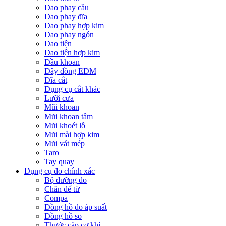
Dao phay cầu
Dao phay đĩa
Dao phay hợp kim
Dao phay ngón
Dao tiện
Dao tiện hợp kim
Đầu khoan
Dây đồng EDM
Đĩa cắt
Dụng cụ cắt khác
Lưỡi cưa
Mũi khoan
Mũi khoan tâm
Mũi khoét lỗ
Mũi mài hợp kim
Mũi vát mép
Taro
Tay quay
Dụng cụ đo chính xác
Bộ dưỡng đo
Chân đế từ
Compa
Đồng hồ đo áp suất
Đồng hồ so
Thước cặp cơ khí