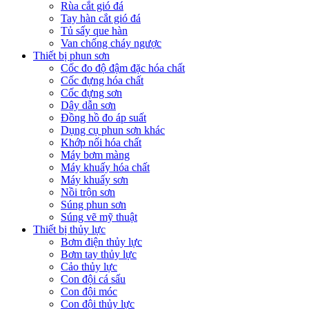
Rùa cắt gió đá
Tay hàn cắt gió đá
Tủ sấy que hàn
Van chống cháy ngược
Thiết bị phun sơn
Cốc đo độ đậm đặc hóa chất
Cốc đựng hóa chất
Cốc đựng sơn
Dây dẫn sơn
Đồng hồ đo áp suất
Dụng cụ phun sơn khác
Khớp nối hóa chất
Máy bơm màng
Máy khuấy hóa chất
Máy khuấy sơn
Nồi trộn sơn
Súng phun sơn
Súng vẽ mỹ thuật
Thiết bị thủy lực
Bơm điện thủy lực
Bơm tay thủy lực
Cảo thủy lực
Con đội cá sấu
Con đội móc
Con đội thủy lực