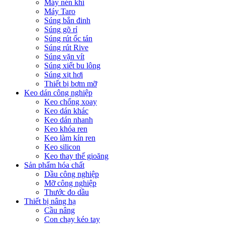
Máy nén khí
Máy Taro
Súng bắn đinh
Súng gõ rỉ
Súng rút ốc tán
Súng rút Rive
Súng vặn vít
Súng xiết bu lông
Súng xịt hơi
Thiết bị bơm mỡ
Keo dán công nghiệp
Keo chống xoay
Keo dán khác
Keo dán nhanh
Keo khóa ren
Keo làm kín ren
Keo silicon
Keo thay thế gioăng
Sản phẩm hóa chất
Dầu công nghiệp
Mỡ công nghiệp
Thước đo dầu
Thiết bị nâng hạ
Cầu nâng
Con chạy kéo tay