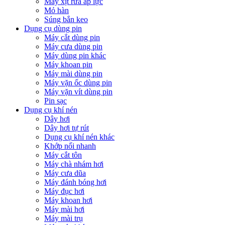
Máy xịt rửa áp lực
Mỏ hàn
Súng bắn keo
Dụng cụ dùng pin
Máy cắt dùng pin
Máy cưa dùng pin
Máy dùng pin khác
Máy khoan pin
Máy mài dùng pin
Máy vặn ốc dùng pin
Máy vặn vít dùng pin
Pin sạc
Dụng cụ khí nén
Dây hơi
Dây hơi tự rút
Dụng cụ khí nén khác
Khớp nối nhanh
Máy cắt tôn
Máy chà nhám hơi
Máy cưa dũa
Máy đánh bóng hơi
Máy đục hơi
Máy khoan hơi
Máy mài hơi
Máy mài trụ