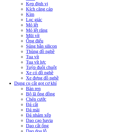
Kẹp định vị
Kích căng cáp
Kìm
Lục giác
Mỏ lết
Mỏ lết răng
Mũi vít
Ống điếu
Súng bắn silicon
Thùng đồ nghề
Tua vít
Tua vít lực
Tuýp đuôi chuột
Xe có đồ nghề
Xe đựng đồ nghề
Dụng cụ cắt gọt cơ khí
Bàn ren
Bộ lã ống đồng
Chén cước
Đá cắt
Đá mài
Đá nhám xếp
Dao cạo bavia
Dao cắt ống
Dao doa lỗ