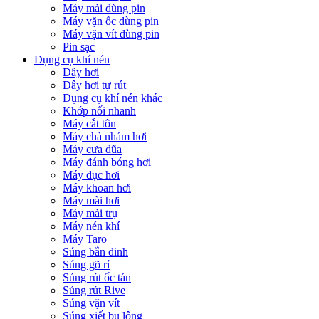
Máy mài dùng pin
Máy vặn ốc dùng pin
Máy vặn vít dùng pin
Pin sạc
Dụng cụ khí nén
Dây hơi
Dây hơi tự rút
Dụng cụ khí nén khác
Khớp nối nhanh
Máy cắt tôn
Máy chà nhám hơi
Máy cưa dũa
Máy đánh bóng hơi
Máy đục hơi
Máy khoan hơi
Máy mài hơi
Máy mài trụ
Máy nén khí
Máy Taro
Súng bắn đinh
Súng gõ rỉ
Súng rút ốc tán
Súng rút Rive
Súng vặn vít
Súng xiết bu lông