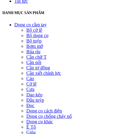
Tin tức
DANH MỤC SẢN PHẨM
Dụng cụ cầm tay
Bộ cờ lê
Bộ dụng cụ
Bộ tuýp
Bơm mỡ
Búa rìu
Cần chữ T
Cần nối
Cần tự động
Cần xiết chỉnh lực
Cảo
Cờ lê
Cưa
Dao kéo
Đầu tuýp
Đục
Dụng cụ cách điện
Dụng cụ chống cháy nổ
Dụng cụ khác
Ê Tô
Giũa