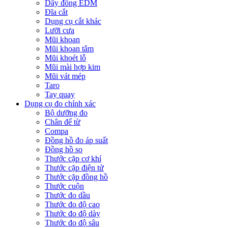
Dây đồng EDM
Đĩa cắt
Dụng cụ cắt khác
Lưỡi cưa
Mũi khoan
Mũi khoan tâm
Mũi khoét lỗ
Mũi mài hợp kim
Mũi vát mép
Taro
Tay quay
Dụng cụ đo chính xác
Bộ dưỡng đo
Chân đế từ
Compa
Đồng hồ đo áp suất
Đồng hồ so
Thước cặp cơ khí
Thước cặp điện tử
Thước cặp đồng hồ
Thước cuộn
Thước đo dầu
Thước đo độ cao
Thước đo độ dày
Thước đo độ sâu