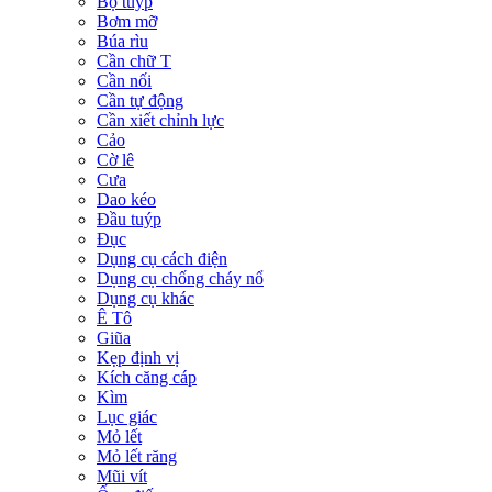
Bộ tuýp
Bơm mỡ
Búa rìu
Cần chữ T
Cần nối
Cần tự động
Cần xiết chỉnh lực
Cảo
Cờ lê
Cưa
Dao kéo
Đầu tuýp
Đục
Dụng cụ cách điện
Dụng cụ chống cháy nổ
Dụng cụ khác
Ê Tô
Giũa
Kẹp định vị
Kích căng cáp
Kìm
Lục giác
Mỏ lết
Mỏ lết răng
Mũi vít