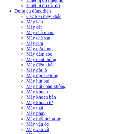
Thiết bị đo nhiệt độ
Thiết bị đo tốc độ
Dụng cụ dùng điện
Các loại máy khác
Máy bào
Máy cắt
Máy chà nhám
Máy chà sàn
Máy cưa
Máy cưa lọng
Máy đầm cóc
Máy đánh bóng
Máy điêu khắc
Máy đột lỗ
Máy đục bê tông
Máy hút bụi
Máy hút chân không
Máy khoan
Máy khoan bàn
Máy khoan từ
Máy mài
Máy phay
Máy thổi hơi nóng
Máy vặn ốc
Máy vặn vít