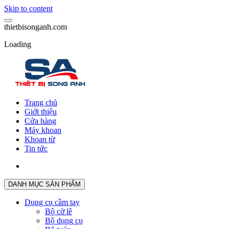
Skip to content
t
h
i
e
t
b
i
s
o
n
g
a
n
h
.
c
o
m
Loading
Trang chủ
Giới thiệu
Cửa hàng
Máy khoan
Khoan từ
Tin tức
DANH MỤC SẢN PHẨM
Dụng cụ cầm tay
Bộ cờ lê
Bộ dụng cụ