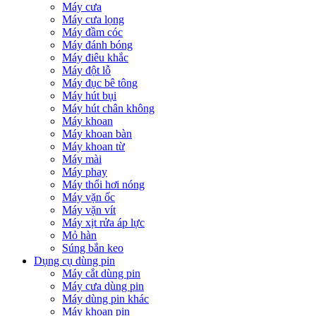
Máy cưa
Máy cưa lọng
Máy đầm cóc
Máy đánh bóng
Máy điêu khắc
Máy đột lỗ
Máy đục bê tông
Máy hút bụi
Máy hút chân không
Máy khoan
Máy khoan bàn
Máy khoan từ
Máy mài
Máy phay
Máy thổi hơi nóng
Máy vặn ốc
Máy vặn vít
Máy xịt rửa áp lực
Mỏ hàn
Súng bắn keo
Dụng cụ dùng pin
Máy cắt dùng pin
Máy cưa dùng pin
Máy dùng pin khác
Máy khoan pin