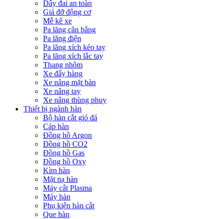
Dây đai an toàn
Giá đỡ động cơ
Mễ kê xe
Pa lăng cân bằng
Pa lăng điện
Pa lăng xích kéo tay
Pa lăng xích lắc tay
Thang nhôm
Xe đẩy hàng
Xe nâng mặt bàn
Xe nâng tay
Xe nâng thùng phuy
Thiết bị ngành hàn
Bộ hàn cắt gió đá
Cáp hàn
Đồng hồ Argon
Đồng hồ CO2
Đồng hồ Gas
Đồng hồ Oxy
Kìm hàn
Mặt nạ hàn
Máy cắt Plasma
Máy hàn
Phụ kiện hàn cắt
Que hàn