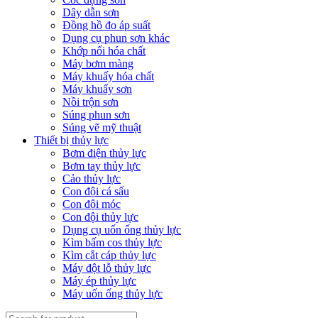
Dây dẫn sơn
Đồng hồ đo áp suất
Dụng cụ phun sơn khác
Khớp nối hóa chất
Máy bơm màng
Máy khuấy hóa chất
Máy khuấy sơn
Nồi trộn sơn
Súng phun sơn
Súng vẽ mỹ thuật
Thiết bị thủy lực
Bơm điện thủy lực
Bơm tay thủy lực
Cảo thủy lực
Con đội cá sấu
Con đội móc
Con đội thủy lực
Dụng cụ uốn ống thủy lực
Kìm bấm cos thủy lực
Kìm cắt cáp thủy lực
Máy đột lỗ thủy lực
Máy ép thủy lực
Máy uốn ống thủy lực