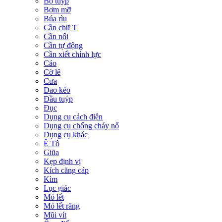
Bộ tuýp
Bơm mỡ
Búa rìu
Cần chữ T
Cần nối
Cần tự động
Cần xiết chỉnh lực
Cảo
Cờ lê
Cưa
Dao kéo
Đầu tuýp
Đục
Dụng cụ cách điện
Dụng cụ chống cháy nổ
Dụng cụ khác
Ê Tô
Giũa
Kẹp định vị
Kích căng cáp
Kìm
Lục giác
Mỏ lết
Mỏ lết răng
Mũi vít