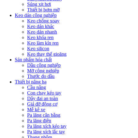
Súng xịt hơi
Thiết bị bơm mỡ
Keo dán công nghiệp
Keo chống xoay
Keo dán khác
Keo dán nhanh
Keo khóa ren
Keo làm kín ren
Keo silicon
Keo thay thế gioăng
Sản phẩm hóa chất
Dầu công nghiệp
Mỡ công nghiệp
Thước đo dầu
Thiết bị nâng hạ
Cầu nâng
Con chạy kéo tay
Dây đai an toàn
Giá đỡ động cơ
Mễ kê xe
Pa lăng cân bằng
Pa lăng điện
Pa lăng xích kéo tay
Pa lăng xích lắc tay
Thang nhôm