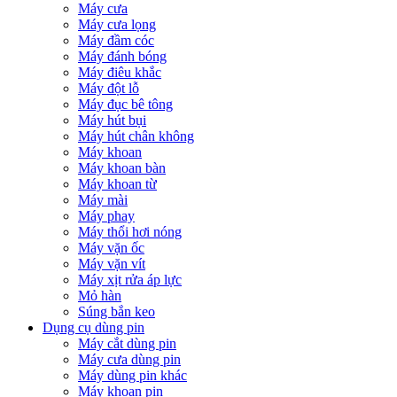
Máy cưa
Máy cưa lọng
Máy đầm cóc
Máy đánh bóng
Máy điêu khắc
Máy đột lỗ
Máy đục bê tông
Máy hút bụi
Máy hút chân không
Máy khoan
Máy khoan bàn
Máy khoan từ
Máy mài
Máy phay
Máy thổi hơi nóng
Máy vặn ốc
Máy vặn vít
Máy xịt rửa áp lực
Mỏ hàn
Súng bắn keo
Dụng cụ dùng pin
Máy cắt dùng pin
Máy cưa dùng pin
Máy dùng pin khác
Máy khoan pin