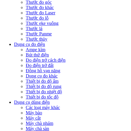
Thước đo góc
Thước đo khác
Thước đo Laser
Thước đo lỗ
Thước eke vuông
Thước lá
Thước Panme
Thước thủy
Dụng cụ đo điện
Ampe kìm
Bút thử điện
Đo điện trở cách điện
Đo điện trở đất
Đồng hồ vạn năng
Dụng cụ đo khác
Thiết bị đo độ ẩm
Thiết bị đo độ rung
Thiết bị đo nhiệt độ
Thiết bị đo tốc độ
Dụng cụ dùng điện
Các loại máy khác
Máy bào
Máy cắt
Máy chà nhám
Máy chà sàn