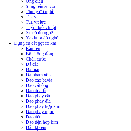
Ống điếu
Súng bắn silicon
Thùng đồ nghề
Tua vít
Tua vít lực
Tuýp đuôi chuột
Xe có đồ nghề
Xe đựng đồ nghề
Dụng cụ cắt gọt cơ khí
Bàn ren
Bộ lã ống đồng
Chén cước
Đá cắt
Đá mài
Đá nhám xếp
Dao cạo bavia
Dao cắt ống
Dao doa lỗ
Dao phay cầu
Dao phay đĩa
Dao phay hợp kim
Dao phay ngón
Dao tiện
Dao tiện hợp kim
Đầu khoan