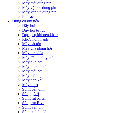
Máy mài dùng pin
Máy vặn ốc dùng pin
Máy vặn vít dùng pin
Pin sạc
Dụng cụ khí nén
Dây hơi
Dây hơi tự rút
Dụng cụ khí nén khác
Khớp nối nhanh
Máy cắt tôn
Máy chà nhám hơi
Máy cưa dũa
Máy đánh bóng hơi
Máy đục hơi
Máy khoan hơi
Máy mài hơi
Máy mài trụ
Máy nén khí
Máy Taro
Súng bắn đinh
Súng gõ rỉ
Súng rút ốc tán
Súng rút Rive
Súng vặn vít
Súng xiết bu lông