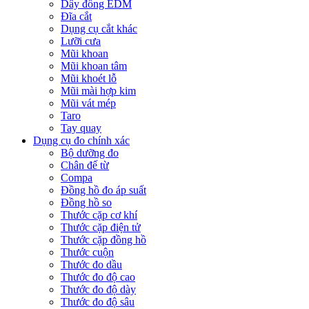
Dây đồng EDM
Đĩa cắt
Dụng cụ cắt khác
Lưỡi cưa
Mũi khoan
Mũi khoan tâm
Mũi khoét lỗ
Mũi mài hợp kim
Mũi vát mép
Taro
Tay quay
Dụng cụ đo chính xác
Bộ dưỡng đo
Chân đế từ
Compa
Đồng hồ đo áp suất
Đồng hồ so
Thước cặp cơ khí
Thước cặp điện tử
Thước cặp đồng hồ
Thước cuộn
Thước đo dầu
Thước đo độ cao
Thước đo độ dày
Thước đo độ sâu