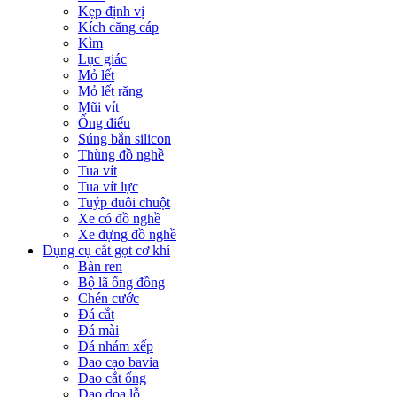
Kẹp định vị
Kích căng cáp
Kìm
Lục giác
Mỏ lết
Mỏ lết răng
Mũi vít
Ống điếu
Súng bắn silicon
Thùng đồ nghề
Tua vít
Tua vít lực
Tuýp đuôi chuột
Xe có đồ nghề
Xe đựng đồ nghề
Dụng cụ cắt gọt cơ khí
Bàn ren
Bộ lã ống đồng
Chén cước
Đá cắt
Đá mài
Đá nhám xếp
Dao cạo bavia
Dao cắt ống
Dao doa lỗ