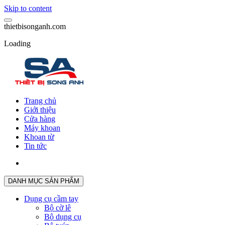
Skip to content
t
h
i
e
t
b
i
s
o
n
g
a
n
h
.
c
o
m
Loading
Trang chủ
Giới thiệu
Cửa hàng
Máy khoan
Khoan từ
Tin tức
DANH MỤC SẢN PHẨM
Dụng cụ cầm tay
Bộ cờ lê
Bộ dụng cụ