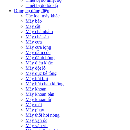
Thiết bị đo nhiệt độ
Thiết bị đo tốc độ
Dụng cụ dùng điện
Các loại máy khác
Máy bào
Máy cắt
Máy chà nhám
Máy chà sàn
Máy cưa
Máy cưa lọng
Máy đầm cóc
Máy đánh bóng
Máy điêu khắc
Máy đột lỗ
Máy đục bê tông
Máy hút bụi
Máy hút chân không
Máy khoan
Máy khoan bàn
Máy khoan từ
Máy mài
Máy phay
Máy thổi hơi nóng
Máy vặn ốc
Máy vặn vít