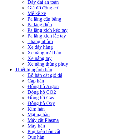
Dây đai an toàn
Giá đỡ động cơ
Mễ kê xe
Pa lăng cân bằng
Pa lăng điện
Pa lăng xích kéo tay
Pa lăng xích lắc tay
Thang nhôm
Xe đẩy hàng
Xe nâng mặt bàn
Xe nâng tay
Xe nâng thùng phuy
Thiết bị ngành hàn
Bộ hàn cắt gió đá
Cáp hàn
Đồng hồ Argon
Đồng hồ CO2
Đồng hồ Gas
Đồng hồ Oxy
Kìm hàn
Mặt nạ hàn
Máy cắt Plasma
Máy hàn
Phụ kiện hàn cắt
Que hàn