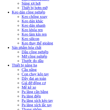
Súng xịt hơi
Thiết bị bơm mỡ
Keo dán công nghiệp
Keo chống xoay
Keo dán khác
Keo dán nhanh
Keo khóa ren
Keo làm kín ren
Keo silicon
Keo thay thế gioăng
Sản phẩm hóa chất
Dầu công nghiệp
Mỡ công nghiệp
Thước đo dầu
Thiết bị nâng hạ
Cầu nâng
Con chạy kéo tay
Dây đai an toàn
Giá đỡ động cơ
Mễ kê xe
Pa lăng cân bằng
Pa lăng điện
Pa lăng xích kéo tay
Pa lăng xích lắc tay
Thang nhôm