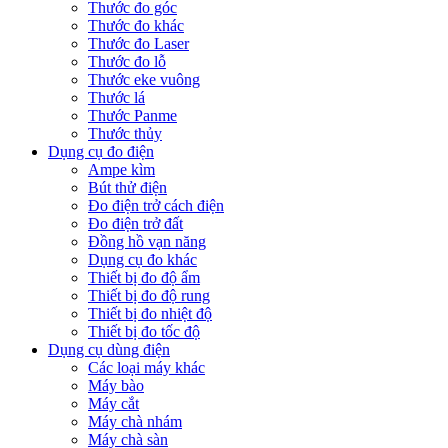
Thước đo góc
Thước đo khác
Thước đo Laser
Thước đo lỗ
Thước eke vuông
Thước lá
Thước Panme
Thước thủy
Dụng cụ đo điện
Ampe kìm
Bút thử điện
Đo điện trở cách điện
Đo điện trở đất
Đồng hồ vạn năng
Dụng cụ đo khác
Thiết bị đo độ ẩm
Thiết bị đo độ rung
Thiết bị đo nhiệt độ
Thiết bị đo tốc độ
Dụng cụ dùng điện
Các loại máy khác
Máy bào
Máy cắt
Máy chà nhám
Máy chà sàn