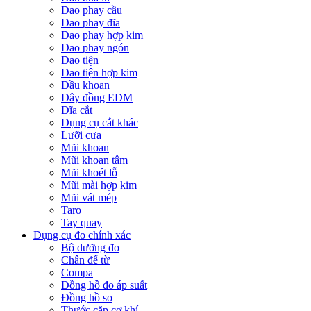
Dao phay cầu
Dao phay đĩa
Dao phay hợp kim
Dao phay ngón
Dao tiện
Dao tiện hợp kim
Đầu khoan
Dây đồng EDM
Đĩa cắt
Dụng cụ cắt khác
Lưỡi cưa
Mũi khoan
Mũi khoan tâm
Mũi khoét lỗ
Mũi mài hợp kim
Mũi vát mép
Taro
Tay quay
Dụng cụ đo chính xác
Bộ dưỡng đo
Chân đế từ
Compa
Đồng hồ đo áp suất
Đồng hồ so
Thước cặp cơ khí