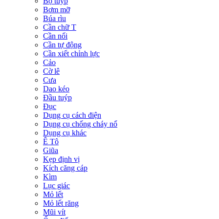
Bộ tuýp
Bơm mỡ
Búa rìu
Cần chữ T
Cần nối
Cần tự động
Cần xiết chỉnh lực
Cảo
Cờ lê
Cưa
Dao kéo
Đầu tuýp
Đục
Dụng cụ cách điện
Dụng cụ chống cháy nổ
Dụng cụ khác
Ê Tô
Giũa
Kẹp định vị
Kích căng cáp
Kìm
Lục giác
Mỏ lết
Mỏ lết răng
Mũi vít