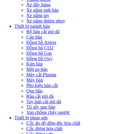
Xe đẩy hàng
Xe nâng mặt bàn
Xe nâng tay
Xe nâng thùng phuy
Thiết bị ngành hàn
Bộ hàn cắt gió đá
Cáp hàn
Đồng hồ Argon
Đồng hồ CO2
Đồng hồ Gas
Đồng hồ Oxy
Kìm hàn
Mặt nạ hàn
Máy cắt Plasma
Máy hàn
Phụ kiện hàn cắt
Que hàn
Rùa cắt gió đá
Tay hàn cắt gió đá
Tủ sấy que hàn
Van chống cháy ngược
Thiết bị phun sơn
Cốc đo độ đậm đặc hóa chất
Cốc đựng hóa chất
Cốc đựng sơn