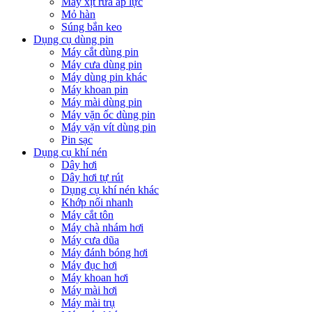
Máy xịt rửa áp lực
Mỏ hàn
Súng bắn keo
Dụng cụ dùng pin
Máy cắt dùng pin
Máy cưa dùng pin
Máy dùng pin khác
Máy khoan pin
Máy mài dùng pin
Máy vặn ốc dùng pin
Máy vặn vít dùng pin
Pin sạc
Dụng cụ khí nén
Dây hơi
Dây hơi tự rút
Dụng cụ khí nén khác
Khớp nối nhanh
Máy cắt tôn
Máy chà nhám hơi
Máy cưa dũa
Máy đánh bóng hơi
Máy đục hơi
Máy khoan hơi
Máy mài hơi
Máy mài trụ