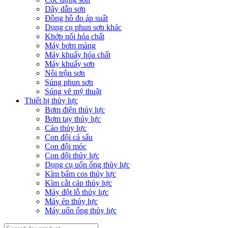
Dây dẫn sơn
Đồng hồ đo áp suất
Dụng cụ phun sơn khác
Khớp nối hóa chất
Máy bơm màng
Máy khuấy hóa chất
Máy khuấy sơn
Nồi trộn sơn
Súng phun sơn
Súng vẽ mỹ thuật
Thiết bị thủy lực
Bơm điện thủy lực
Bơm tay thủy lực
Cảo thủy lực
Con đội cá sấu
Con đội móc
Con đội thủy lực
Dụng cụ uốn ống thủy lực
Kìm bấm cos thủy lực
Kìm cắt cáp thủy lực
Máy đột lỗ thủy lực
Máy ép thủy lực
Máy uốn ống thủy lực