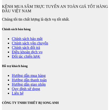
KÊNH MUA SẮM TRỰC TUYẾN AN TOÀN GIÁ TỐT HÀNG
ĐẦU VIỆT NAM
Chúng tôi tin chất lượng là dịch vụ tốt nhất.
Chính sách bán hàng
Chính sách bảo mật
Chính sách vận chuyển
Chính sách đổi trả
Điều khoản dịch vụ
Đối tác chiến lược
Hỗ trợ khách hàng
Hướng dẫn mua hàng
Hướng dẫn thanh toán
Hướng dẫn giao nhận
Quy định sử dụng
Liên hệ
CÔNG TY TNHH THIẾT BỊ SONG ANH