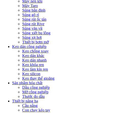
Máy nén khí
Máy Taro
Súng bắn đinh
Súng gõ rỉ
Súng rút ốc tán
Súng rút Rive
Súng vặn vít
Súng xiết bu lông
Súng xịt hơi
Thiết bị bơm mỡ
Keo dán công nghiệp
Keo chống xoay
Keo dán khác
Keo dán nhanh
Keo khóa ren
Keo làm kín ren
Keo silicon
Keo thay thế gioăng
Sản phẩm hóa chất
Dầu công nghiệp
Mỡ công nghiệp
Thước đo dầu
Thiết bị nâng hạ
Cầu nâng
Con chạy kéo tay