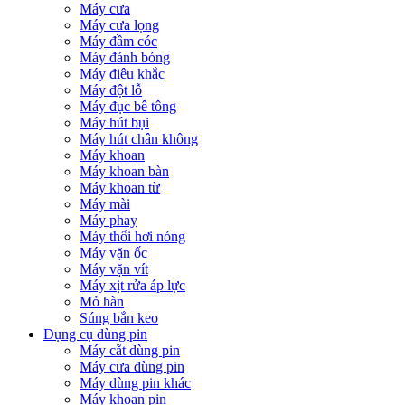
Máy cưa
Máy cưa lọng
Máy đầm cóc
Máy đánh bóng
Máy điêu khắc
Máy đột lỗ
Máy đục bê tông
Máy hút bụi
Máy hút chân không
Máy khoan
Máy khoan bàn
Máy khoan từ
Máy mài
Máy phay
Máy thổi hơi nóng
Máy vặn ốc
Máy vặn vít
Máy xịt rửa áp lực
Mỏ hàn
Súng bắn keo
Dụng cụ dùng pin
Máy cắt dùng pin
Máy cưa dùng pin
Máy dùng pin khác
Máy khoan pin