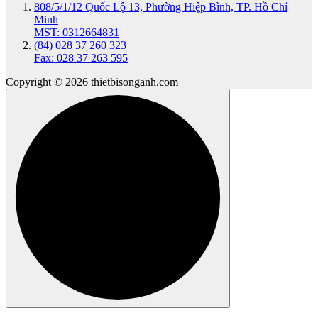
808/5/1/12 Quốc Lộ 13, Phường Hiệp Bình, TP. Hồ Chí
Minh
MST: 0312664831
(84) 028 37 260 323
Fax: 028 37 263 595
Copyright © 2026 thietbisonganh.com