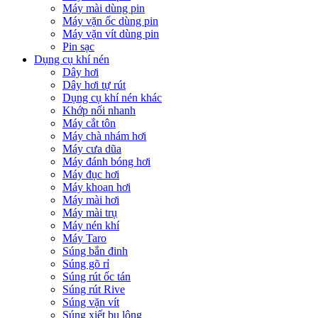
Máy mài dùng pin
Máy vặn ốc dùng pin
Máy vặn vít dùng pin
Pin sạc
Dụng cụ khí nén
Dây hơi
Dây hơi tự rút
Dụng cụ khí nén khác
Khớp nối nhanh
Máy cắt tôn
Máy chà nhám hơi
Máy cưa dũa
Máy đánh bóng hơi
Máy đục hơi
Máy khoan hơi
Máy mài hơi
Máy mài trụ
Máy nén khí
Máy Taro
Súng bắn đinh
Súng gõ rỉ
Súng rút ốc tán
Súng rút Rive
Súng vặn vít
Súng xiết bu lông