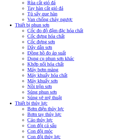
Rùa cắt gió đá
Tay hàn cắt gió đá
Tủ sấy que hàn
Van chống cháy ngược
Thiết bị phun sơn
Cốc đo độ đậm đặc hóa chất
Cốc đựng hóa chất
Cốc đựng sơn
Dây dẫn sơn
Đồng hồ đo áp suất
Dụng cụ phun sơn khác
Khớp nối hóa chất
Máy bơm màng
Máy khuấy hóa chất
Máy khuấy sơn
Nồi trộn sơn
Súng phun sơn
Súng vẽ mỹ thuật
Thiết bị thủy lực
Bơm điện thủy lực
Bơm tay thủy lực
Cảo thủy lực
Con đội cá sấu
Con đội móc
Con đội thủy lực