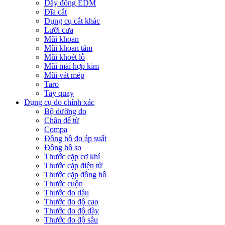
Dây đồng EDM
Đĩa cắt
Dụng cụ cắt khác
Lưỡi cưa
Mũi khoan
Mũi khoan tâm
Mũi khoét lỗ
Mũi mài hợp kim
Mũi vát mép
Taro
Tay quay
Dụng cụ đo chính xác
Bộ dưỡng đo
Chân đế từ
Compa
Đồng hồ đo áp suất
Đồng hồ so
Thước cặp cơ khí
Thước cặp điện tử
Thước cặp đồng hồ
Thước cuộn
Thước đo dầu
Thước đo độ cao
Thước đo độ dày
Thước đo độ sâu