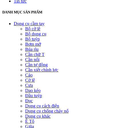
Tin tức
DANH MỤC SẢN PHẨM
Dụng cụ cầm tay
Bộ cờ lê
Bộ dụng cụ
Bộ tuýp
Bơm mỡ
Búa rìu
Cần chữ T
Cần nối
Cần tự động
Cần xiết chỉnh lực
Cảo
Cờ lê
Cưa
Dao kéo
Đầu tuýp
Đục
Dụng cụ cách điện
Dụng cụ chống cháy nổ
Dụng cụ khác
Ê Tô
Giũa