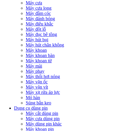
Máy cưa
Máy cưa lọng
Máy đầm cóc
Máy đánh bóng
Máy điêu khắc
Máy đột lỗ
Máy đục bê tông
Máy hút bụi
Máy hút chân không
Máy khoan
Máy khoan bàn
Máy khoan từ
Máy mài
Máy phay
Máy thổi hơi nóng
Máy vặn ốc
Máy vặn vít
Máy xịt rửa áp lực
Mỏ hàn
Súng bắn keo
Dụng cụ dùng pin
Máy cắt dùng pin
Máy cưa dùng pin
Máy dùng pin khác
Máy khoan pin