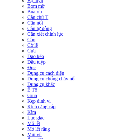
Bộ tuýp
Bơm mỡ
Búa rìu
Cần chữ T
Cần nối
Cần tự động
Cần xiết chỉnh lực
Cảo
Cờ lê
Cưa
Dao kéo
Đầu tuýp
Đục
Dụng cụ cách điện
Dụng cụ chống cháy nổ
Dụng cụ khác
Ê Tô
Giũa
Kẹp định vị
Kích căng cáp
Kìm
Lục giác
Mỏ lết
Mỏ lết răng
Mũi vít