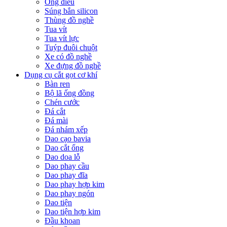
Ống điếu
Súng bắn silicon
Thùng đồ nghề
Tua vít
Tua vít lực
Tuýp đuôi chuột
Xe có đồ nghề
Xe đựng đồ nghề
Dụng cụ cắt gọt cơ khí
Bàn ren
Bộ lã ống đồng
Chén cước
Đá cắt
Đá mài
Đá nhám xếp
Dao cạo bavia
Dao cắt ống
Dao doa lỗ
Dao phay cầu
Dao phay đĩa
Dao phay hợp kim
Dao phay ngón
Dao tiện
Dao tiện hợp kim
Đầu khoan