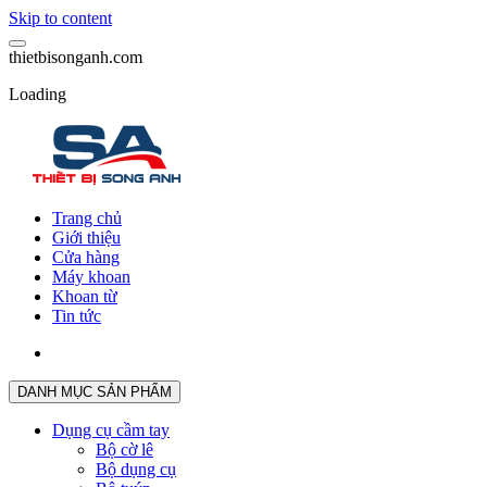
Skip to content
t
h
i
e
t
b
i
s
o
n
g
a
n
h
.
c
o
m
Loading
Trang chủ
Giới thiệu
Cửa hàng
Máy khoan
Khoan từ
Tin tức
DANH MỤC SẢN PHẨM
Dụng cụ cầm tay
Bộ cờ lê
Bộ dụng cụ