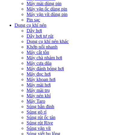
Máy mài dùng pin
Máy vặn ốc dùng pin
Máy vặn vít dùng pin
Pin sạc
Dụng cụ khí nén
Dây hơi
Dây hơi tự rút
Dụng cụ khí nén khác
Khớp nối nhanh
Máy cắt tôn
Máy chà nhám hơi
Máy cưa dũa
Máy đánh bóng hơi
Máy đục hơi
Máy khoan hơi
Máy mài hơi
Máy mài trụ
Máy nén khí
Máy Taro
Súng bắn đinh
Súng gõ rỉ
Súng rút ốc tán
Súng rút Rive
Súng vặn vít
Súng xiết bu lông