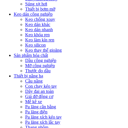
Súng xịt hơi
Thiết bị bơm mỡ
Keo dán công nghiệp
Keo chống xoay
Keo dán khác
Keo dán nhanh
Keo khóa ren
Keo làm kín ren
Keo silicon
Keo thay thế gioăng
Sản phẩm hóa chất
Dầu công nghiệp
Mỡ công nghiệp
Thước đo dầu
Thiết bị nâng hạ
Cầu nâng
Con chạy kéo tay
Dây đai an toàn
Giá đỡ động cơ
Mễ kê xe
Pa lăng cân bằng
Pa lăng điện
Pa lăng xích kéo tay
Pa lăng xích lắc tay
Thang nhôm