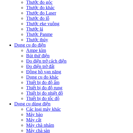
Thước đo góc
Thước đo khác
Thước đo Laser
Thước đo lỗ
Thước eke vuông
Thước lá
Thước Panme
Thước thủy
Dụng cụ đo điện
Ampe kìm
Bút thử điện
Đo điện trở cách điện
Đo điện trở đất
Đồng hồ vạn năng
Dụng cụ đo khác
Thiết bị đo độ ẩm
Thiết bị đo độ rung
Thiết bị đo nhiệt độ
Thiết bị đo tốc độ
Dụng cụ dùng điện
Các loại máy khác
Máy bào
Máy cắt
Máy chà nhám
Máy chà sàn