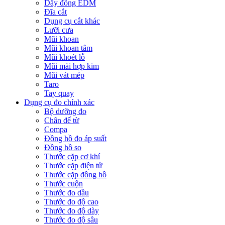
Dây đồng EDM
Đĩa cắt
Dụng cụ cắt khác
Lưỡi cưa
Mũi khoan
Mũi khoan tâm
Mũi khoét lỗ
Mũi mài hợp kim
Mũi vát mép
Taro
Tay quay
Dụng cụ đo chính xác
Bộ dưỡng đo
Chân đế từ
Compa
Đồng hồ đo áp suất
Đồng hồ so
Thước cặp cơ khí
Thước cặp điện tử
Thước cặp đồng hồ
Thước cuộn
Thước đo dầu
Thước đo độ cao
Thước đo độ dày
Thước đo độ sâu