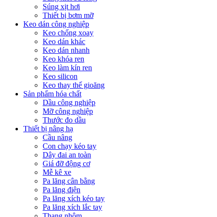
Súng xịt hơi
Thiết bị bơm mỡ
Keo dán công nghiệp
Keo chống xoay
Keo dán khác
Keo dán nhanh
Keo khóa ren
Keo làm kín ren
Keo silicon
Keo thay thế gioăng
Sản phẩm hóa chất
Dầu công nghiệp
Mỡ công nghiệp
Thước đo dầu
Thiết bị nâng hạ
Cầu nâng
Con chạy kéo tay
Dây đai an toàn
Giá đỡ động cơ
Mễ kê xe
Pa lăng cân bằng
Pa lăng điện
Pa lăng xích kéo tay
Pa lăng xích lắc tay
Thang nhôm