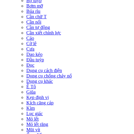
Bộ tuýp
Bơm mỡ
Búa rìu
Cần chữ T
Cần nối
Cần tự động
Cần xiết chỉnh lực
Cảo
Cờ lê
Cưa
Dao kéo
Đầu tuýp
Đục
Dụng cụ cách điện
Dụng cụ chống cháy nổ
Dụng cụ khác
Ê Tô
Giũa
Kẹp định vị
Kích căng cáp
Kìm
Lục giác
Mỏ lết
Mỏ lết răng
Mũi vít