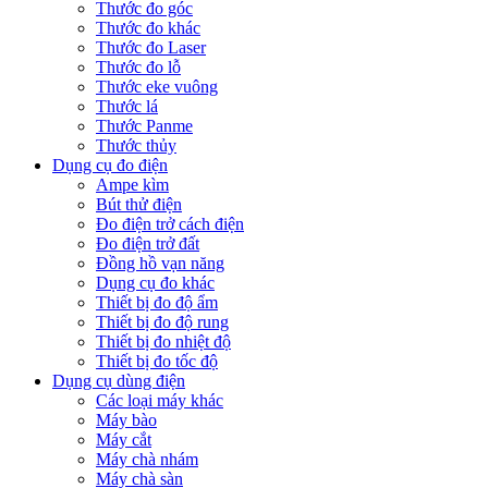
Thước đo góc
Thước đo khác
Thước đo Laser
Thước đo lỗ
Thước eke vuông
Thước lá
Thước Panme
Thước thủy
Dụng cụ đo điện
Ampe kìm
Bút thử điện
Đo điện trở cách điện
Đo điện trở đất
Đồng hồ vạn năng
Dụng cụ đo khác
Thiết bị đo độ ẩm
Thiết bị đo độ rung
Thiết bị đo nhiệt độ
Thiết bị đo tốc độ
Dụng cụ dùng điện
Các loại máy khác
Máy bào
Máy cắt
Máy chà nhám
Máy chà sàn