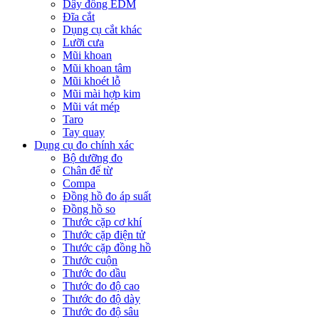
Dây đồng EDM
Đĩa cắt
Dụng cụ cắt khác
Lưỡi cưa
Mũi khoan
Mũi khoan tâm
Mũi khoét lỗ
Mũi mài hợp kim
Mũi vát mép
Taro
Tay quay
Dụng cụ đo chính xác
Bộ dưỡng đo
Chân đế từ
Compa
Đồng hồ đo áp suất
Đồng hồ so
Thước cặp cơ khí
Thước cặp điện tử
Thước cặp đồng hồ
Thước cuộn
Thước đo dầu
Thước đo độ cao
Thước đo độ dày
Thước đo độ sâu