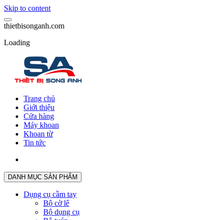
Skip to content
t
h
i
e
t
b
i
s
o
n
g
a
n
h
.
c
o
m
Loading
Trang chủ
Giới thiệu
Cửa hàng
Máy khoan
Khoan từ
Tin tức
DANH MỤC SẢN PHẨM
Dụng cụ cầm tay
Bộ cờ lê
Bộ dụng cụ