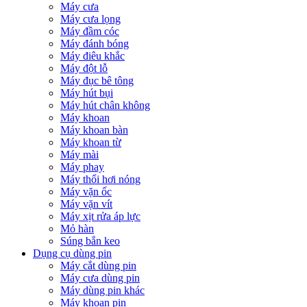
Máy cưa
Máy cưa lọng
Máy đầm cóc
Máy đánh bóng
Máy điêu khắc
Máy đột lỗ
Máy đục bê tông
Máy hút bụi
Máy hút chân không
Máy khoan
Máy khoan bàn
Máy khoan từ
Máy mài
Máy phay
Máy thổi hơi nóng
Máy vặn ốc
Máy vặn vít
Máy xịt rửa áp lực
Mỏ hàn
Súng bắn keo
Dụng cụ dùng pin
Máy cắt dùng pin
Máy cưa dùng pin
Máy dùng pin khác
Máy khoan pin