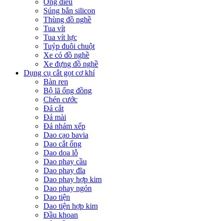
Ống điếu
Súng bắn silicon
Thùng đồ nghề
Tua vít
Tua vít lực
Tuýp đuôi chuột
Xe có đồ nghề
Xe đựng đồ nghề
Dụng cụ cắt gọt cơ khí
Bàn ren
Bộ lã ống đồng
Chén cước
Đá cắt
Đá mài
Đá nhám xếp
Dao cạo bavia
Dao cắt ống
Dao doa lỗ
Dao phay cầu
Dao phay đĩa
Dao phay hợp kim
Dao phay ngón
Dao tiện
Dao tiện hợp kim
Đầu khoan