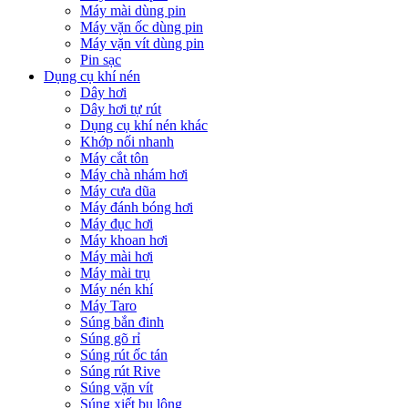
Máy mài dùng pin
Máy vặn ốc dùng pin
Máy vặn vít dùng pin
Pin sạc
Dụng cụ khí nén
Dây hơi
Dây hơi tự rút
Dụng cụ khí nén khác
Khớp nối nhanh
Máy cắt tôn
Máy chà nhám hơi
Máy cưa dũa
Máy đánh bóng hơi
Máy đục hơi
Máy khoan hơi
Máy mài hơi
Máy mài trụ
Máy nén khí
Máy Taro
Súng bắn đinh
Súng gõ rỉ
Súng rút ốc tán
Súng rút Rive
Súng vặn vít
Súng xiết bu lông