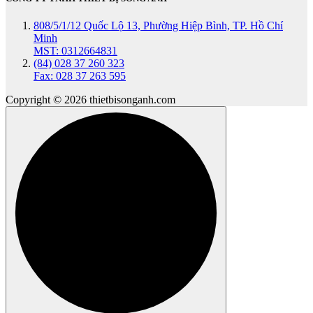
808/5/1/12 Quốc Lộ 13, Phường Hiệp Bình, TP. Hồ Chí
Minh
MST: 0312664831
(84) 028 37 260 323
Fax: 028 37 263 595
Copyright © 2026 thietbisonganh.com