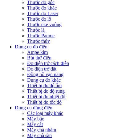
Thước đo góc
Thước đo khác
Thước đo Laser
Thước đo lỗ
Thước eke vuông
Thước lá
Thước Panme
Thước thủy
Dụng cụ đo điện
Ampe kìm
Bút thử điện
Đo điện trở cách điện
Đo điện trở đất
Đồng hồ vạn năng
Dụng cụ đo khác
Thiết bị đo độ ẩm
Thiết bị đo độ rung
Thiết bị đo nhiệt độ
Thiết bị đo tốc độ
Dụng cụ dùng điện
Các loại máy khác
Máy bào
Máy cắt
Máy chà nhám
Máy chà sàn