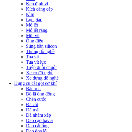
Kẹp định vị
Kích căng cáp
Kìm
Lục giác
Mỏ lết
Mỏ lết răng
Mũi vít
Ống điếu
Súng bắn silicon
Thùng đồ nghề
Tua vít
Tua vít lực
Tuýp đuôi chuột
Xe có đồ nghề
Xe đựng đồ nghề
Dụng cụ cắt gọt cơ khí
Bàn ren
Bộ lã ống đồng
Chén cước
Đá cắt
Đá mài
Đá nhám xếp
Dao cạo bavia
Dao cắt ống
Dao doa lỗ