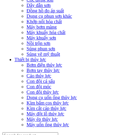
Dây dẫn sơn
Đồng hồ đo áp suất
Dụng cụ phun sơn khác
Khớp nối hóa chất
Máy bơm màng
Máy khuấy hóa chất
Máy khuấy sơn
Nồi trộn sơn
Súng phun sơn
Súng vẽ mỹ thuật
Thiết bị thủy lực
Bơm điện thủy lực
Bơm tay thủy lực
Cảo thủy lực
Con đội cá sấu
Con đội móc
Con đội thủy lực
Dụng cụ uốn ống thủy lực
Kìm bấm cos thủy lực
Kìm cắt cáp thủy lực
Máy đột lỗ thủy lực
Máy ép thủy lực
Máy uốn ống thủy lực