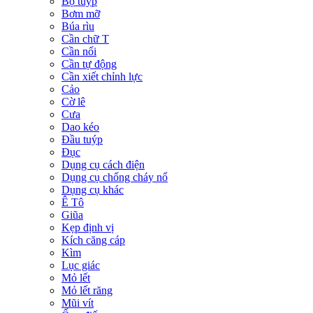
Bộ tuýp
Bơm mỡ
Búa rìu
Cần chữ T
Cần nối
Cần tự động
Cần xiết chỉnh lực
Cảo
Cờ lê
Cưa
Dao kéo
Đầu tuýp
Đục
Dụng cụ cách điện
Dụng cụ chống cháy nổ
Dụng cụ khác
Ê Tô
Giũa
Kẹp định vị
Kích căng cáp
Kìm
Lục giác
Mỏ lết
Mỏ lết răng
Mũi vít