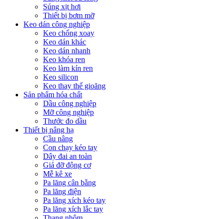
Súng xịt hơi
Thiết bị bơm mỡ
Keo dán công nghiệp
Keo chống xoay
Keo dán khác
Keo dán nhanh
Keo khóa ren
Keo làm kín ren
Keo silicon
Keo thay thế gioăng
Sản phẩm hóa chất
Dầu công nghiệp
Mỡ công nghiệp
Thước đo dầu
Thiết bị nâng hạ
Cầu nâng
Con chạy kéo tay
Dây đai an toàn
Giá đỡ động cơ
Mễ kê xe
Pa lăng cân bằng
Pa lăng điện
Pa lăng xích kéo tay
Pa lăng xích lắc tay
Thang nhôm