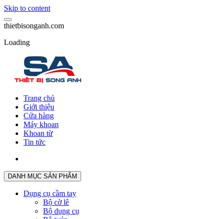
Skip to content
t
h
i
e
t
b
i
s
o
n
g
a
n
h
.
c
o
m
Loading
Trang chủ
Giới thiệu
Cửa hàng
Máy khoan
Khoan từ
Tin tức
DANH MỤC SẢN PHẨM
Dụng cụ cầm tay
Bộ cờ lê
Bộ dụng cụ