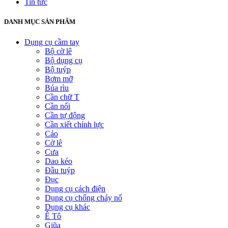
Tin tức
DANH MỤC SẢN PHẨM
Dụng cụ cầm tay
Bộ cờ lê
Bộ dụng cụ
Bộ tuýp
Bơm mỡ
Búa rìu
Cần chữ T
Cần nối
Cần tự động
Cần xiết chỉnh lực
Cảo
Cờ lê
Cưa
Dao kéo
Đầu tuýp
Đục
Dụng cụ cách điện
Dụng cụ chống cháy nổ
Dụng cụ khác
Ê Tô
Giũa