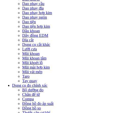
Dao phay cầu
Dao phay đĩa
Dao phay hợp kim
Dao phay ngón
Dao tiện
Dao tiện hợp kim
Đầu khoan
Dây đồng EDM
Đĩa cắt
Dụng cụ cắt khác
Lưỡi cưa
Mũi khoan
Mũi khoan tâm
Mũi khoét lỗ
Mũi mài hợp kim
Mũi vát mép
Taro
Tay quay
Dụng cụ đo chính xác
Bộ dưỡng đo
Chân đế từ
Compa
Đồng hồ đo áp suất
Đồng hồ so
Thước cặp cơ khí