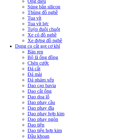
Ống điếu
Súng bắn silicon
Thùng đồ nghề
Tua vít
Tua vít lực
Tuýp đuôi chuột
Xe có đồ nghề
Xe đựng đồ nghề
Dụng cụ cắt gọt cơ khí
Bàn ren
Bộ lã ống đồng
Chén cước
Đá cắt
Đá mài
Đá nhám xếp
Dao cạo bavia
Dao cắt ống
Dao doa lỗ
Dao phay cầu
Dao phay đĩa
Dao phay hợp kim
Dao phay ngón
Dao tiện
Dao tiện hợp kim
Đầu khoan