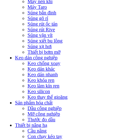
Máy nén khí
Máy Taro
Súng bắn đinh
Súng gõ rỉ
Súng rút ốc tán
Súng rút Rive
Súng vặn vít
Súng xiết bu lông
Súng xịt hơi
Thiết bị bơm mỡ
Keo dán công nghiệp
Keo chống xoay
Keo dán khác
Keo dán nhanh
Keo khóa ren
Keo làm kín ren
Keo silicon
Keo thay thế gioăng
Sản phẩm hóa chất
Dầu công nghiệp
Mỡ công nghiệp
Thước đo dầu
Thiết bị nâng hạ
Cầu nâng
Con chạy kéo tay