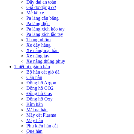
Dây đai an toàn
Giá đỡ động cơ
Mễ kê xe
Pa lăng cân bằng
Pa lăng điện
Pa lăng xích kéo tay
Pa lăng xích lắc tay
Thang nhôm
Xe đẩy hàng
Xe nâng mặt bàn
Xe nâng tay
Xe nâng thùng phuy
Thiết bị ngành hàn
Bộ hàn cắt gió đá
Cáp hàn
Đồng hồ Argon
Đồng hồ CO2
Đồng hồ Gas
Đồng hồ Oxy
Kìm hàn
Mặt nạ hàn
Máy cắt Plasma
Máy hàn
Phụ kiện hàn cắt
Que hàn