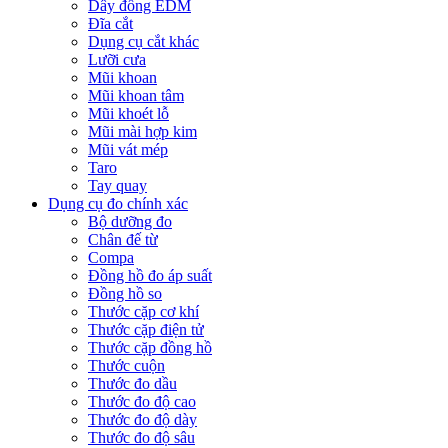
Dây đồng EDM
Đĩa cắt
Dụng cụ cắt khác
Lưỡi cưa
Mũi khoan
Mũi khoan tâm
Mũi khoét lỗ
Mũi mài hợp kim
Mũi vát mép
Taro
Tay quay
Dụng cụ đo chính xác
Bộ dưỡng đo
Chân đế từ
Compa
Đồng hồ đo áp suất
Đồng hồ so
Thước cặp cơ khí
Thước cặp điện tử
Thước cặp đồng hồ
Thước cuộn
Thước đo dầu
Thước đo độ cao
Thước đo độ dày
Thước đo độ sâu