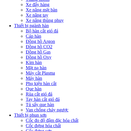
Xe đẩy hàng
Xe nâng mặt bàn
Xe nâng tay
Xe nâng thùng phuy
Thiết bị ngành hàn
Bộ hàn cắt gió đá
Cáp hàn
Đồng hồ Argon
Đồng hồ CO2
Đồng hồ Gas
Đồng hồ Oxy
Kìm hàn
Mặt nạ hàn
Máy cắt Plasma
Máy hàn
Phụ kiện hàn cắt
Que hàn
Rùa cắt gió đá
Tay hàn cắt gió đá
Tủ sấy que hàn
Van chống cháy ngược
Thiết bị phun sơn
Cốc đo độ đậm đặc hóa chất
Cốc đựng hóa chất
Cốc đựng sơn