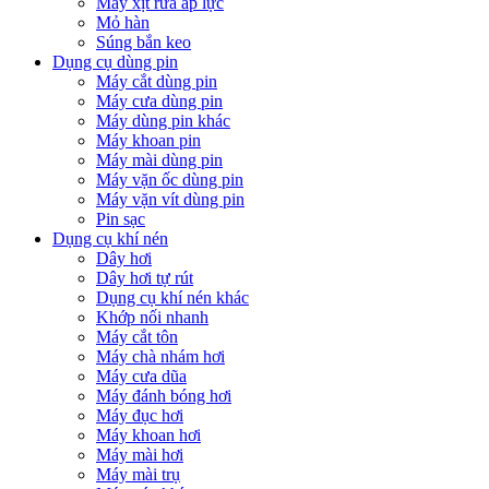
Máy xịt rửa áp lực
Mỏ hàn
Súng bắn keo
Dụng cụ dùng pin
Máy cắt dùng pin
Máy cưa dùng pin
Máy dùng pin khác
Máy khoan pin
Máy mài dùng pin
Máy vặn ốc dùng pin
Máy vặn vít dùng pin
Pin sạc
Dụng cụ khí nén
Dây hơi
Dây hơi tự rút
Dụng cụ khí nén khác
Khớp nối nhanh
Máy cắt tôn
Máy chà nhám hơi
Máy cưa dũa
Máy đánh bóng hơi
Máy đục hơi
Máy khoan hơi
Máy mài hơi
Máy mài trụ