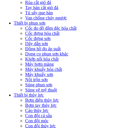
Rùa cắt gió đá
Tay hàn cắt gió đá
Tủ sấy que hàn
Van chống cháy ngược
Thiết bị phun sơn
Cốc đo độ đậm đặc hóa chất
Cốc đựng hóa chất
Cốc đựng sơn
Dây dẫn sơn
Đồng hồ đo áp suất
Dụng cụ phun sơn khác
Khớp nối hóa chất
Máy bơm màng
Máy khuấy hóa chất
Máy khuấy sơn
Nồi trộn sơn
Súng phun sơn
Súng vẽ mỹ thuật
Thiết bị thủy lực
Bơm điện thủy lực
Bơm tay thủy lực
Cảo thủy lực
Con đội cá sấu
Con đội móc
Con đội thủy lực