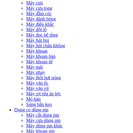
Máy cưa
Máy cưa lọng
Máy đầm cóc
Máy đánh bóng
Máy điêu khắc
Máy đột lỗ
Máy đục bê tông
Máy hút bụi
Máy hút chân không
Máy khoan
Máy khoan bàn
Máy khoan từ
Máy mài
Máy phay
Máy thổi hơi nóng
Máy vặn ốc
Máy vặn vít
Máy xịt rửa áp lực
Mỏ hàn
Súng bắn keo
Dụng cụ dùng pin
Máy cắt dùng pin
Máy cưa dùng pin
Máy dùng pin khác
Máy khoan pin