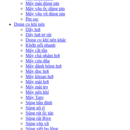
Máy mài dùng pin
Máy vặn ốc dùng pin
Máy vặn vít dùng pin
Pin sạc
Dụng cụ khí nén
Dây hơi
Dây hơi tự rút
Dụng cụ khí nén khác
Khớp nối nhanh
Máy cắt tôn
Máy chà nhám hơi
Máy cưa dũa
Máy đánh bóng hơi
Máy đục hơi
Máy khoan hơi
Máy mài hơi
Máy mài trụ
Máy nén khí
Máy Taro
Súng bắn đinh
Súng gõ rỉ
Súng rút ốc tán
Súng rút Rive
Súng vặn vít
Súng xiết bu lông