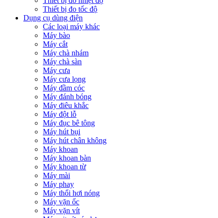
Thiết bị đo nhiệt độ
Thiết bị đo tốc độ
Dụng cụ dùng điện
Các loại máy khác
Máy bào
Máy cắt
Máy chà nhám
Máy chà sàn
Máy cưa
Máy cưa lọng
Máy đầm cóc
Máy đánh bóng
Máy điêu khắc
Máy đột lỗ
Máy đục bê tông
Máy hút bụi
Máy hút chân không
Máy khoan
Máy khoan bàn
Máy khoan từ
Máy mài
Máy phay
Máy thổi hơi nóng
Máy vặn ốc
Máy vặn vít