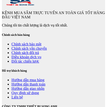
KÊNH MUA SẮM TRỰC TUYẾN AN TOÀN GIÁ TỐT HÀNG
ĐẦU VIỆT NAM
Chúng tôi tin chất lượng là dịch vụ tốt nhất.
Chính sách bán hàng
Chính sách bảo mật
Chính sách vận chuyển
Chính sách đổi trả
Điều khoản dịch vụ
Đối tác chiến lược
Hỗ trợ khách hàng
Hướng dẫn mua hàng
Hướng dẫn thanh toán
Hướng dẫn giao nhận
Quy định sử dụng
Liên hệ
CÔNG TY TNHH THIẾT BỊ SONG ANH