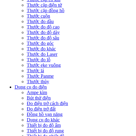
Thước cặp điện tử
Thước cặp đồng hồ
Thước cuộn
Thước đo dầu
Thước đo độ cao
Thước đo độ dày
Thước đo độ sâu
Thước đo góc
Thước đo khác
Thước đo Laser
Thước đo lỗ
Thước eke vuông
Thước lá
Thước Panme
Thước thủy
Dụng cụ đo điện
Ampe kìm
Bút thử điện
Đo điện trở cách điện
Đo điện trở đất
Đồng hồ vạn năng
Dụng cụ đo khác
Thiết bị đo độ ẩm
Thiết bị đo độ rung