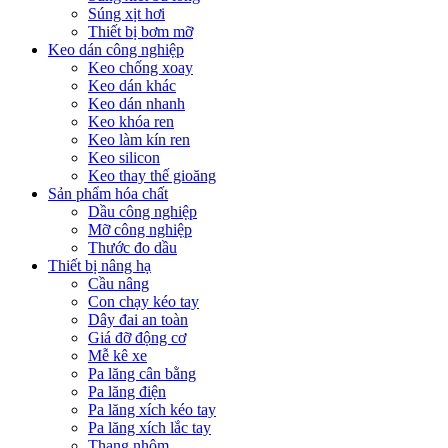
Súng xịt hơi
Thiết bị bơm mỡ
Keo dán công nghiệp
Keo chống xoay
Keo dán khác
Keo dán nhanh
Keo khóa ren
Keo làm kín ren
Keo silicon
Keo thay thế gioăng
Sản phẩm hóa chất
Dầu công nghiệp
Mỡ công nghiệp
Thước đo dầu
Thiết bị nâng hạ
Cầu nâng
Con chạy kéo tay
Dây đai an toàn
Giá đỡ động cơ
Mễ kê xe
Pa lăng cân bằng
Pa lăng điện
Pa lăng xích kéo tay
Pa lăng xích lắc tay
Thang nhôm