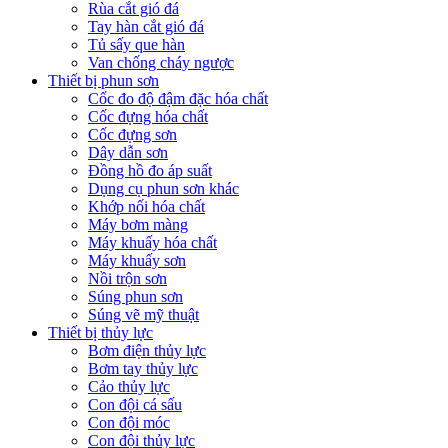
Rùa cắt gió đá
Tay hàn cắt gió đá
Tủ sấy que hàn
Van chống cháy ngược
Thiết bị phun sơn
Cốc đo độ đậm đặc hóa chất
Cốc đựng hóa chất
Cốc đựng sơn
Dây dẫn sơn
Đồng hồ đo áp suất
Dụng cụ phun sơn khác
Khớp nối hóa chất
Máy bơm màng
Máy khuấy hóa chất
Máy khuấy sơn
Nồi trộn sơn
Súng phun sơn
Súng vẽ mỹ thuật
Thiết bị thủy lực
Bơm điện thủy lực
Bơm tay thủy lực
Cảo thủy lực
Con đội cá sấu
Con đội móc
Con đội thủy lực