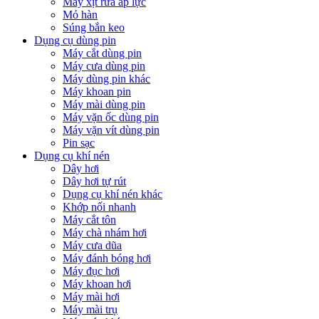
Máy xịt rửa áp lực
Mỏ hàn
Súng bắn keo
Dụng cụ dùng pin
Máy cắt dùng pin
Máy cưa dùng pin
Máy dùng pin khác
Máy khoan pin
Máy mài dùng pin
Máy vặn ốc dùng pin
Máy vặn vít dùng pin
Pin sạc
Dụng cụ khí nén
Dây hơi
Dây hơi tự rút
Dụng cụ khí nén khác
Khớp nối nhanh
Máy cắt tôn
Máy chà nhám hơi
Máy cưa dũa
Máy đánh bóng hơi
Máy đục hơi
Máy khoan hơi
Máy mài hơi
Máy mài trụ