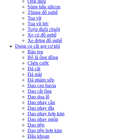
Ống điếu
Súng bắn silicon
Thùng đồ nghề
Tua vít
Tua vít lực
Tuýp đuôi chuột
Xe có đồ nghề
Xe đựng đồ nghề
Dụng cụ cắt gọt cơ khí
Bàn ren
Bộ lã ống đồng
Chén cước
Đá cắt
Đá mài
Đá nhám xếp
Dao cạo bavia
Dao cắt ống
Dao doa lỗ
Dao phay cầu
Dao phay đĩa
Dao phay hợp kim
Dao phay ngón
Dao tiện
Dao tiện hợp kim
Đầu khoan