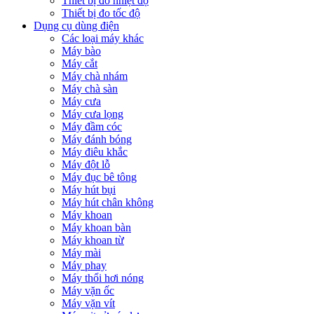
Thiết bị đo nhiệt độ
Thiết bị đo tốc độ
Dụng cụ dùng điện
Các loại máy khác
Máy bào
Máy cắt
Máy chà nhám
Máy chà sàn
Máy cưa
Máy cưa lọng
Máy đầm cóc
Máy đánh bóng
Máy điêu khắc
Máy đột lỗ
Máy đục bê tông
Máy hút bụi
Máy hút chân không
Máy khoan
Máy khoan bàn
Máy khoan từ
Máy mài
Máy phay
Máy thổi hơi nóng
Máy vặn ốc
Máy vặn vít