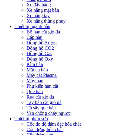
Xe đẩy hàng
Xe nâng mặt bàn
Xe nâng tay
Xe nâng thùng phuy
Thiết bị ngành hàn
Bộ hàn cắt gió đá
Cáp hàn
Đồng hồ Argon
Đồng hồ CO2
Đồng hồ Gas
Đồng hồ Oxy
Kìm hàn
Mặt nạ hàn
Máy cắt Plasma
Máy hàn
Phụ kiện hàn cắt
Que hàn
Rùa cắt gió đá
Tay hàn cắt gió đá
Tủ sấy que hàn
Van chống cháy ngược
Thiết bị phun sơn
Cốc đo độ đậm đặc hóa chất
Cốc đựng hóa chất
Cốc đựng sơn