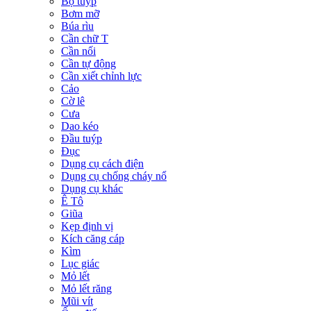
Bộ tuýp
Bơm mỡ
Búa rìu
Cần chữ T
Cần nối
Cần tự động
Cần xiết chỉnh lực
Cảo
Cờ lê
Cưa
Dao kéo
Đầu tuýp
Đục
Dụng cụ cách điện
Dụng cụ chống cháy nổ
Dụng cụ khác
Ê Tô
Giũa
Kẹp định vị
Kích căng cáp
Kìm
Lục giác
Mỏ lết
Mỏ lết răng
Mũi vít