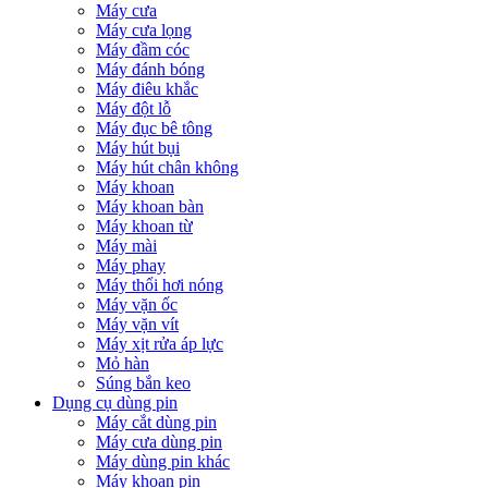
Máy cưa
Máy cưa lọng
Máy đầm cóc
Máy đánh bóng
Máy điêu khắc
Máy đột lỗ
Máy đục bê tông
Máy hút bụi
Máy hút chân không
Máy khoan
Máy khoan bàn
Máy khoan từ
Máy mài
Máy phay
Máy thổi hơi nóng
Máy vặn ốc
Máy vặn vít
Máy xịt rửa áp lực
Mỏ hàn
Súng bắn keo
Dụng cụ dùng pin
Máy cắt dùng pin
Máy cưa dùng pin
Máy dùng pin khác
Máy khoan pin