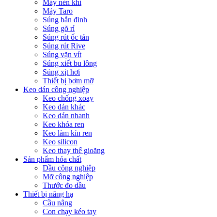
Máy nén khí
Máy Taro
Súng bắn đinh
Súng gõ rỉ
Súng rút ốc tán
Súng rút Rive
Súng vặn vít
Súng xiết bu lông
Súng xịt hơi
Thiết bị bơm mỡ
Keo dán công nghiệp
Keo chống xoay
Keo dán khác
Keo dán nhanh
Keo khóa ren
Keo làm kín ren
Keo silicon
Keo thay thế gioăng
Sản phẩm hóa chất
Dầu công nghiệp
Mỡ công nghiệp
Thước đo dầu
Thiết bị nâng hạ
Cầu nâng
Con chạy kéo tay