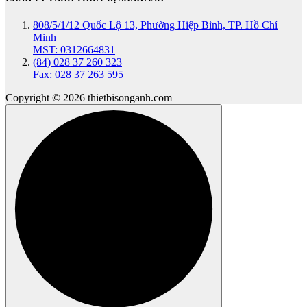
808/5/1/12 Quốc Lộ 13, Phường Hiệp Bình, TP. Hồ Chí
Minh
MST: 0312664831
(84) 028 37 260 323
Fax: 028 37 263 595
Copyright © 2026 thietbisonganh.com