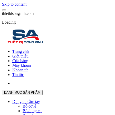
Skip to content
t
h
i
e
t
b
i
s
o
n
g
a
n
h
.
c
o
m
Loading
Trang chủ
Giới thiệu
Cửa hàng
Máy khoan
Khoan từ
Tin tức
DANH MỤC SẢN PHẨM
Dụng cụ cầm tay
Bộ cờ lê
Bộ dụng cụ