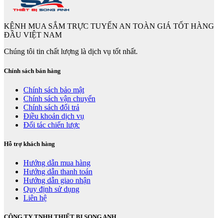
KÊNH MUA SẮM TRỰC TUYẾN AN TOÀN GIÁ TỐT HÀNG
ĐẦU VIỆT NAM
Chúng tôi tin chất lượng là dịch vụ tốt nhất.
Chính sách bán hàng
Chính sách bảo mật
Chính sách vận chuyển
Chính sách đổi trả
Điều khoản dịch vụ
Đối tác chiến lược
Hỗ trợ khách hàng
Hướng dẫn mua hàng
Hướng dẫn thanh toán
Hướng dẫn giao nhận
Quy định sử dụng
Liên hệ
CÔNG TY TNHH THIẾT BỊ SONG ANH