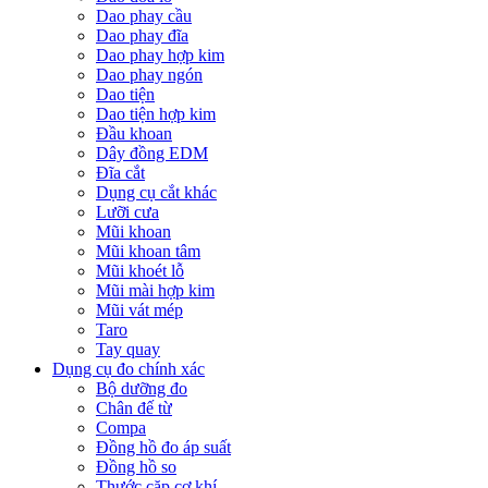
Dao phay cầu
Dao phay đĩa
Dao phay hợp kim
Dao phay ngón
Dao tiện
Dao tiện hợp kim
Đầu khoan
Dây đồng EDM
Đĩa cắt
Dụng cụ cắt khác
Lưỡi cưa
Mũi khoan
Mũi khoan tâm
Mũi khoét lỗ
Mũi mài hợp kim
Mũi vát mép
Taro
Tay quay
Dụng cụ đo chính xác
Bộ dưỡng đo
Chân đế từ
Compa
Đồng hồ đo áp suất
Đồng hồ so
Thước cặp cơ khí