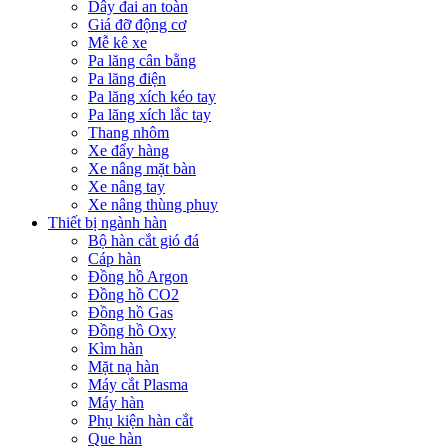
Dây đai an toàn
Giá đỡ động cơ
Mễ kê xe
Pa lăng cân bằng
Pa lăng điện
Pa lăng xích kéo tay
Pa lăng xích lắc tay
Thang nhôm
Xe đẩy hàng
Xe nâng mặt bàn
Xe nâng tay
Xe nâng thùng phuy
Thiết bị ngành hàn
Bộ hàn cắt gió đá
Cáp hàn
Đồng hồ Argon
Đồng hồ CO2
Đồng hồ Gas
Đồng hồ Oxy
Kìm hàn
Mặt nạ hàn
Máy cắt Plasma
Máy hàn
Phụ kiện hàn cắt
Que hàn