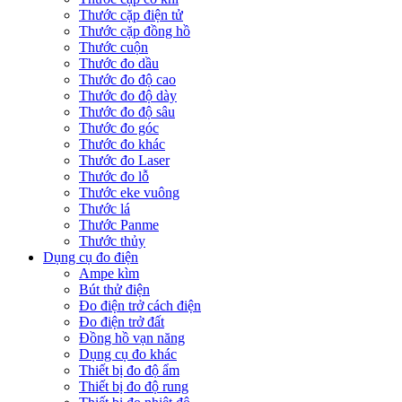
Thước cặp điện tử
Thước cặp đồng hồ
Thước cuộn
Thước đo dầu
Thước đo độ cao
Thước đo độ dày
Thước đo độ sâu
Thước đo góc
Thước đo khác
Thước đo Laser
Thước đo lỗ
Thước eke vuông
Thước lá
Thước Panme
Thước thủy
Dụng cụ đo điện
Ampe kìm
Bút thử điện
Đo điện trở cách điện
Đo điện trở đất
Đồng hồ vạn năng
Dụng cụ đo khác
Thiết bị đo độ ẩm
Thiết bị đo độ rung