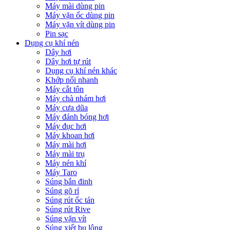
Máy mài dùng pin
Máy vặn ốc dùng pin
Máy vặn vít dùng pin
Pin sạc
Dụng cụ khí nén
Dây hơi
Dây hơi tự rút
Dụng cụ khí nén khác
Khớp nối nhanh
Máy cắt tôn
Máy chà nhám hơi
Máy cưa dũa
Máy đánh bóng hơi
Máy đục hơi
Máy khoan hơi
Máy mài hơi
Máy mài trụ
Máy nén khí
Máy Taro
Súng bắn đinh
Súng gõ rỉ
Súng rút ốc tán
Súng rút Rive
Súng vặn vít
Súng xiết bu lông