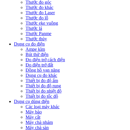
Thước đo góc
Thước đo khác
Thước đo Laser
Thước đo lỗ
Thước eke vuông
Thước lá
Thước Panme
Thước thủy
Dụng cụ đo điện
Ampe kìm
Bút thử điện
Đo điện trở cách điện
Đo điện trở đất
Đồng hồ vạn năng
Dụng cụ đo khác
Thiết bị đo độ ẩm
Thiết bị đo độ rung
Thiết bị đo nhiệt độ
Thiết bị đo tốc độ
Dụng cụ dùng điện
Các loại máy khác
Máy bào
Máy cắt
Máy chà nhám
Máy chà sàn