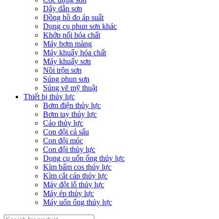
Dây dẫn sơn
Đồng hồ đo áp suất
Dụng cụ phun sơn khác
Khớp nối hóa chất
Máy bơm màng
Máy khuấy hóa chất
Máy khuấy sơn
Nồi trộn sơn
Súng phun sơn
Súng vẽ mỹ thuật
Thiết bị thủy lực
Bơm điện thủy lực
Bơm tay thủy lực
Cảo thủy lực
Con đội cá sấu
Con đội móc
Con đội thủy lực
Dụng cụ uốn ống thủy lực
Kìm bấm cos thủy lực
Kìm cắt cáp thủy lực
Máy đột lỗ thủy lực
Máy ép thủy lực
Máy uốn ống thủy lực