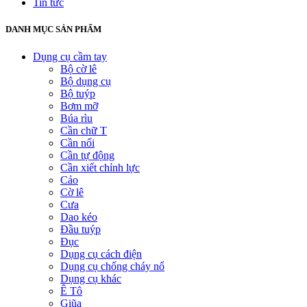
Tin tức
DANH MỤC SẢN PHẨM
Dụng cụ cầm tay
Bộ cờ lê
Bộ dụng cụ
Bộ tuýp
Bơm mỡ
Búa rìu
Cần chữ T
Cần nối
Cần tự động
Cần xiết chỉnh lực
Cảo
Cờ lê
Cưa
Dao kéo
Đầu tuýp
Đục
Dụng cụ cách điện
Dụng cụ chống cháy nổ
Dụng cụ khác
Ê Tô
Giũa