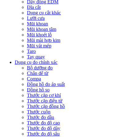
Dây đồng EDM
Đĩa cắt
Dụng cụ cắt khác
Lưỡi cưa
Mũi khoan
Mũi khoan tâm
Mũi khoét lỗ
Mũi mài hợp kim
Mũi vát mép
Taro
Tay quay
Dụng cụ đo chính xác
Bộ dưỡng đo
Chân đế từ
Compa
Đồng hồ đo áp suất
Đồng hồ so
Thước cặp cơ khí
Thước cặp điện tử
Thước cặp đồng hồ
Thước cuộn
Thước đo dầu
Thước đo độ cao
Thước đo độ dày
Thước đo độ sâu