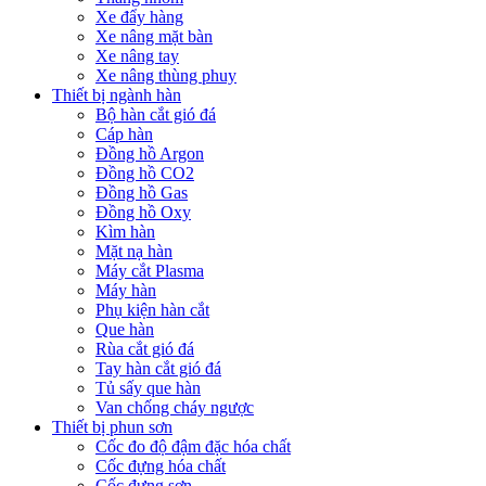
Xe đẩy hàng
Xe nâng mặt bàn
Xe nâng tay
Xe nâng thùng phuy
Thiết bị ngành hàn
Bộ hàn cắt gió đá
Cáp hàn
Đồng hồ Argon
Đồng hồ CO2
Đồng hồ Gas
Đồng hồ Oxy
Kìm hàn
Mặt nạ hàn
Máy cắt Plasma
Máy hàn
Phụ kiện hàn cắt
Que hàn
Rùa cắt gió đá
Tay hàn cắt gió đá
Tủ sấy que hàn
Van chống cháy ngược
Thiết bị phun sơn
Cốc đo độ đậm đặc hóa chất
Cốc đựng hóa chất
Cốc đựng sơn