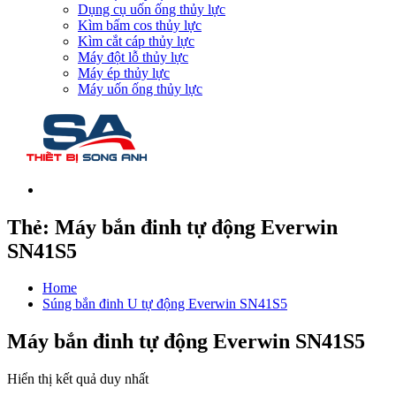
Dụng cụ uốn ống thủy lực
Kìm bấm cos thủy lực
Kìm cắt cáp thủy lực
Máy đột lỗ thủy lực
Máy ép thủy lực
Máy uốn ống thủy lực
Thẻ:
Máy bắn đinh tự động Everwin
SN41S5
Home
Súng bắn đinh U tự động Everwin SN41S5
Máy bắn đinh tự động Everwin SN41S5
Hiển thị kết quả duy nhất