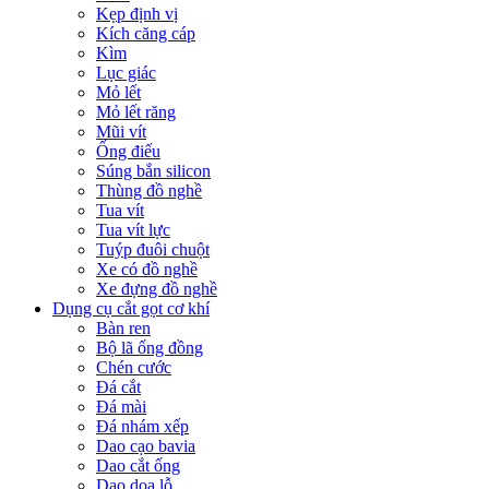
Kẹp định vị
Kích căng cáp
Kìm
Lục giác
Mỏ lết
Mỏ lết răng
Mũi vít
Ống điếu
Súng bắn silicon
Thùng đồ nghề
Tua vít
Tua vít lực
Tuýp đuôi chuột
Xe có đồ nghề
Xe đựng đồ nghề
Dụng cụ cắt gọt cơ khí
Bàn ren
Bộ lã ống đồng
Chén cước
Đá cắt
Đá mài
Đá nhám xếp
Dao cạo bavia
Dao cắt ống
Dao doa lỗ