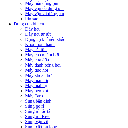
Máy mài dùng pin
Máy vặn ốc dùng pin
Máy vặn vít dùng pin
Pin sạc
Dụng cụ khí nén
Dây hơi
Dây hơi tự rút
Dụng cụ khí nén khác
Khớp nối nhanh
Máy cắt tôn
Máy chà nhám hơi
Máy cưa dũa
Máy đánh bóng hơi
Máy đục hơi
Máy khoan hơi
Máy mài hơi
Máy mài trụ
Máy nén khí
Máy Taro
Súng bắn đinh
Súng gõ rỉ
Súng rút ốc tán
Súng rút Rive
Súng vặn vít
Súng xiết bu lông