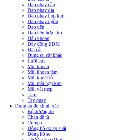
Dao phay cầu
Dao phay đĩa
Dao phay hợp kim
Dao phay ngón
Dao tiện
Dao tiện hợp kim
Đầu khoan
Dây đồng EDM
Đĩa cắt
Dụng cụ cắt khác
Lưỡi cưa
Mũi khoan
Mũi khoan tâm
Mũi khoét lỗ
Mũi mài hợp kim
Mũi vát mép
Taro
Tay quay
Dụng cụ đo chính xác
Bộ dưỡng đo
Chân đế từ
Compa
Đồng hồ đo áp suất
Đồng hồ so
Thước cặp cơ khí