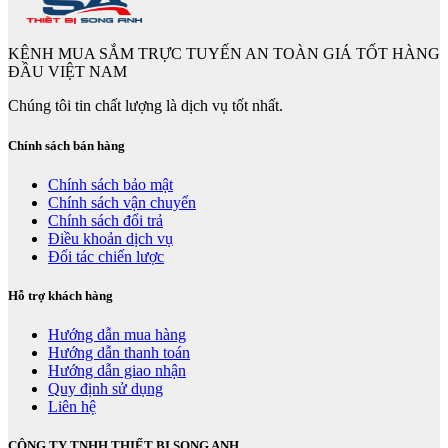
KÊNH MUA SẮM TRỰC TUYẾN AN TOÀN GIÁ TỐT HÀNG
ĐẦU VIỆT NAM
Chúng tôi tin chất lượng là dịch vụ tốt nhất.
Chính sách bán hàng
Chính sách bảo mật
Chính sách vận chuyển
Chính sách đổi trả
Điều khoản dịch vụ
Đối tác chiến lược
Hỗ trợ khách hàng
Hướng dẫn mua hàng
Hướng dẫn thanh toán
Hướng dẫn giao nhận
Quy định sử dụng
Liên hệ
CÔNG TY TNHH THIẾT BỊ SONG ANH