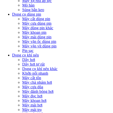
Máy xịt rửa áp lực
Mỏ hàn
Súng bắn keo
Dụng cụ dùng pin
Máy cắt dùng pin
Máy cưa dùng pin
Máy dùng pin khác
Máy khoan pin
Máy mài dùng pin
Máy vặn ốc dùng pin
Máy vặn vít dùng pin
Pin sạc
Dụng cụ khí nén
Dây hơi
Dây hơi tự rút
Dụng cụ khí nén khác
Khớp nối nhanh
Máy cắt tôn
Máy chà nhám hơi
Máy cưa dũa
Máy đánh bóng hơi
Máy đục hơi
Máy khoan hơi
Máy mài hơi
Máy mài trụ