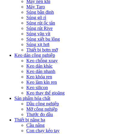
Máy nén khí
Máy Taro
Súng bắn đinh
Súng gõ rỉ
Súng rút ốc tán
Súng rút Rive
Súng vặn vít
Súng xiết bu lông
Súng xịt hơi
Thiết bị bơm mỡ
Keo dán công nghiệp
Keo chống xoay
Keo dán khác
Keo dán nhanh
Keo khóa ren
Keo làm kín ren
Keo silicon
Keo thay thế gioăng
Sản phẩm hóa chất
Dầu công nghiệp
Mỡ công nghiệp
Thước đo dầu
Thiết bị nâng hạ
Cầu nâng
Con chạy kéo tay