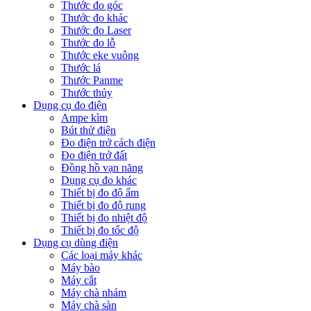
Thước đo góc
Thước đo khác
Thước đo Laser
Thước đo lỗ
Thước eke vuông
Thước lá
Thước Panme
Thước thủy
Dụng cụ đo điện
Ampe kìm
Bút thử điện
Đo điện trở cách điện
Đo điện trở đất
Đồng hồ vạn năng
Dụng cụ đo khác
Thiết bị đo độ ẩm
Thiết bị đo độ rung
Thiết bị đo nhiệt độ
Thiết bị đo tốc độ
Dụng cụ dùng điện
Các loại máy khác
Máy bào
Máy cắt
Máy chà nhám
Máy chà sàn