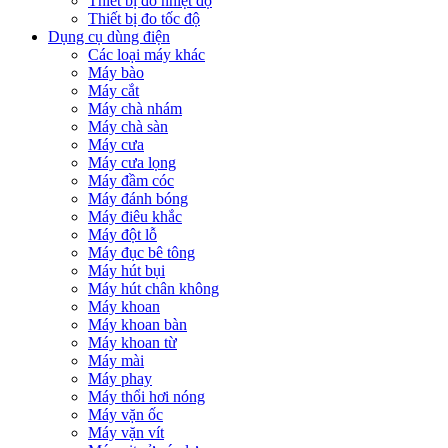
Thiết bị đo nhiệt độ
Thiết bị đo tốc độ
Dụng cụ dùng điện
Các loại máy khác
Máy bào
Máy cắt
Máy chà nhám
Máy chà sàn
Máy cưa
Máy cưa lọng
Máy đầm cóc
Máy đánh bóng
Máy điêu khắc
Máy đột lỗ
Máy đục bê tông
Máy hút bụi
Máy hút chân không
Máy khoan
Máy khoan bàn
Máy khoan từ
Máy mài
Máy phay
Máy thổi hơi nóng
Máy vặn ốc
Máy vặn vít