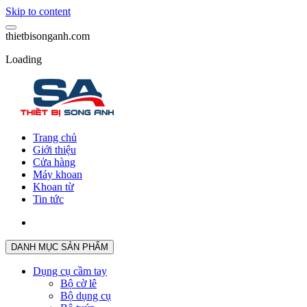
Skip to content
t
h
i
e
t
b
i
s
o
n
g
a
n
h
.
c
o
m
Loading
Trang chủ
Giới thiệu
Cửa hàng
Máy khoan
Khoan từ
Tin tức
DANH MỤC SẢN PHẨM
Dụng cụ cầm tay
Bộ cờ lê
Bộ dụng cụ