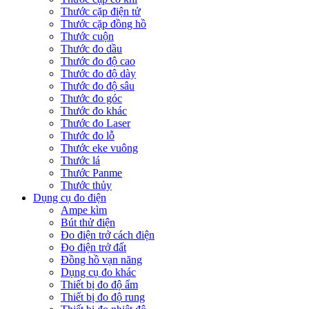
Thước cặp điện tử
Thước cặp đồng hồ
Thước cuộn
Thước đo dầu
Thước đo độ cao
Thước đo độ dày
Thước đo độ sâu
Thước đo góc
Thước đo khác
Thước đo Laser
Thước đo lỗ
Thước eke vuông
Thước lá
Thước Panme
Thước thủy
Dụng cụ đo điện
Ampe kìm
Bút thử điện
Đo điện trở cách điện
Đo điện trở đất
Đồng hồ vạn năng
Dụng cụ đo khác
Thiết bị đo độ ẩm
Thiết bị đo độ rung