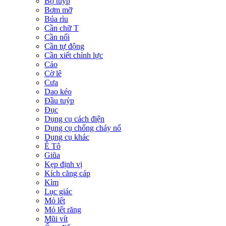
Bộ tuýp
Bơm mỡ
Búa rìu
Cần chữ T
Cần nối
Cần tự động
Cần xiết chỉnh lực
Cảo
Cờ lê
Cưa
Dao kéo
Đầu tuýp
Đục
Dụng cụ cách điện
Dụng cụ chống cháy nổ
Dụng cụ khác
Ê Tô
Giũa
Kẹp định vị
Kích căng cáp
Kìm
Lục giác
Mỏ lết
Mỏ lết răng
Mũi vít