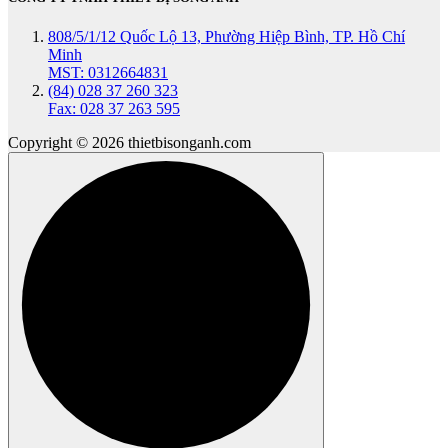
808/5/1/12 Quốc Lộ 13, Phường Hiệp Bình, TP. Hồ Chí
Minh
MST: 0312664831
(84) 028 37 260 323
Fax: 028 37 263 595
Copyright © 2026 thietbisonganh.com