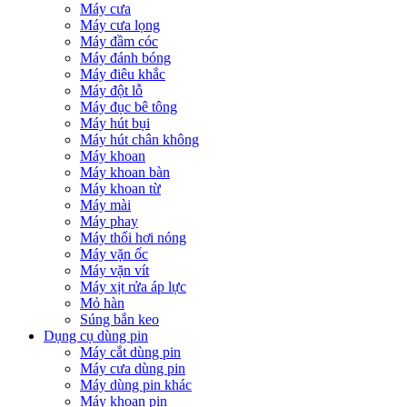
Máy cưa
Máy cưa lọng
Máy đầm cóc
Máy đánh bóng
Máy điêu khắc
Máy đột lỗ
Máy đục bê tông
Máy hút bụi
Máy hút chân không
Máy khoan
Máy khoan bàn
Máy khoan từ
Máy mài
Máy phay
Máy thổi hơi nóng
Máy vặn ốc
Máy vặn vít
Máy xịt rửa áp lực
Mỏ hàn
Súng bắn keo
Dụng cụ dùng pin
Máy cắt dùng pin
Máy cưa dùng pin
Máy dùng pin khác
Máy khoan pin