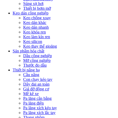
Súng xịt hơi
Thiết bị bơm mỡ
Keo dán công nghiệp
Keo chống xoay
Keo dán khác
Keo dán nhanh
Keo khóa ren
Keo làm kín ren
Keo silicon
Keo thay thế gioăng
Sản phẩm hóa chất
Dầu công nghiệp
Mỡ công nghiệp
Thước đo dầu
Thiết bị nâng hạ
Cầu nâng
Con chạy kéo tay
Dây đai an toàn
Giá đỡ động cơ
Mễ kê xe
Pa lăng cân bằng
Pa lăng điện
Pa lăng xích kéo tay
Pa lăng xích lắc tay
Thang nhôm