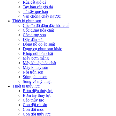
Rùa cắt gió đá
Tay hàn cắt gió đá
Tủ sấy que hàn
Van chống cháy ngược
Thiết bị phun sơn
Cốc đo độ đậm đặc hóa chất
Cốc đựng hóa chất
Cốc đựng sơn
Dây dẫn sơn
Đồng hồ đo áp suất
Dụng cụ phun sơn khác
Khớp nối hóa chất
Máy bơm màng
Máy khuấy hóa chất
Máy khuấy sơn
Nồi trộn sơn
Súng phun sơn
Súng vẽ mỹ thuật
Thiết bị thủy lực
Bơm điện thủy lực
Bơm tay thủy lực
Cảo thủy lực
Con đội cá sấu
Con đội móc
Con đội thủy lực