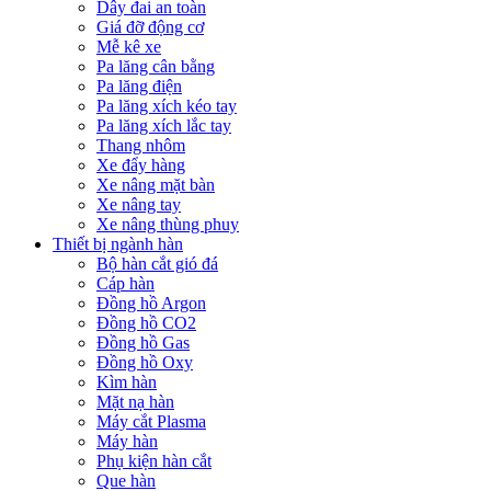
Dây đai an toàn
Giá đỡ động cơ
Mễ kê xe
Pa lăng cân bằng
Pa lăng điện
Pa lăng xích kéo tay
Pa lăng xích lắc tay
Thang nhôm
Xe đẩy hàng
Xe nâng mặt bàn
Xe nâng tay
Xe nâng thùng phuy
Thiết bị ngành hàn
Bộ hàn cắt gió đá
Cáp hàn
Đồng hồ Argon
Đồng hồ CO2
Đồng hồ Gas
Đồng hồ Oxy
Kìm hàn
Mặt nạ hàn
Máy cắt Plasma
Máy hàn
Phụ kiện hàn cắt
Que hàn