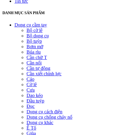
Tin tức
DANH MỤC SẢN PHẨM
Dụng cụ cầm tay
Bộ cờ lê
Bộ dụng cụ
Bộ tuýp
Bơm mỡ
Búa rìu
Cần chữ T
Cần nối
Cần tự động
Cần xiết chỉnh lực
Cảo
Cờ lê
Cưa
Dao kéo
Đầu tuýp
Đục
Dụng cụ cách điện
Dụng cụ chống cháy nổ
Dụng cụ khác
Ê Tô
Giũa