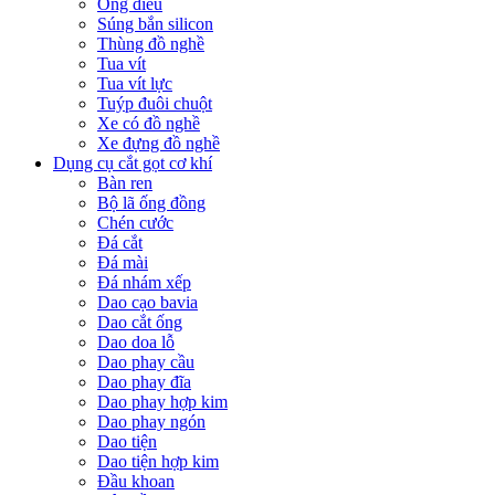
Ống điếu
Súng bắn silicon
Thùng đồ nghề
Tua vít
Tua vít lực
Tuýp đuôi chuột
Xe có đồ nghề
Xe đựng đồ nghề
Dụng cụ cắt gọt cơ khí
Bàn ren
Bộ lã ống đồng
Chén cước
Đá cắt
Đá mài
Đá nhám xếp
Dao cạo bavia
Dao cắt ống
Dao doa lỗ
Dao phay cầu
Dao phay đĩa
Dao phay hợp kim
Dao phay ngón
Dao tiện
Dao tiện hợp kim
Đầu khoan