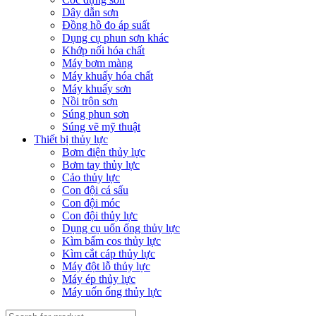
Dây dẫn sơn
Đồng hồ đo áp suất
Dụng cụ phun sơn khác
Khớp nối hóa chất
Máy bơm màng
Máy khuấy hóa chất
Máy khuấy sơn
Nồi trộn sơn
Súng phun sơn
Súng vẽ mỹ thuật
Thiết bị thủy lực
Bơm điện thủy lực
Bơm tay thủy lực
Cảo thủy lực
Con đội cá sấu
Con đội móc
Con đội thủy lực
Dụng cụ uốn ống thủy lực
Kìm bấm cos thủy lực
Kìm cắt cáp thủy lực
Máy đột lỗ thủy lực
Máy ép thủy lực
Máy uốn ống thủy lực