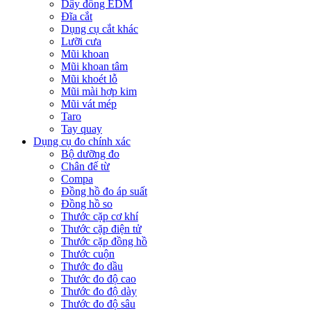
Dây đồng EDM
Đĩa cắt
Dụng cụ cắt khác
Lưỡi cưa
Mũi khoan
Mũi khoan tâm
Mũi khoét lỗ
Mũi mài hợp kim
Mũi vát mép
Taro
Tay quay
Dụng cụ đo chính xác
Bộ dưỡng đo
Chân đế từ
Compa
Đồng hồ đo áp suất
Đồng hồ so
Thước cặp cơ khí
Thước cặp điện tử
Thước cặp đồng hồ
Thước cuộn
Thước đo dầu
Thước đo độ cao
Thước đo độ dày
Thước đo độ sâu