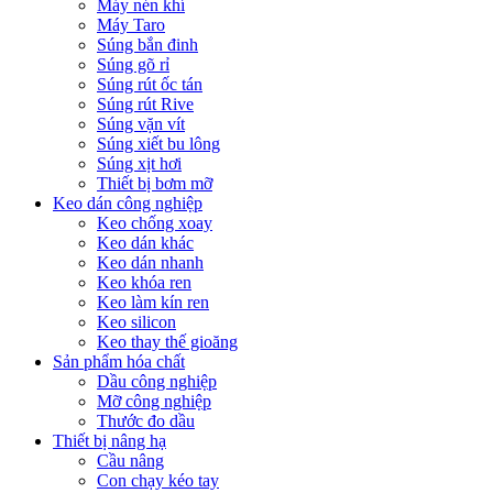
Máy nén khí
Máy Taro
Súng bắn đinh
Súng gõ rỉ
Súng rút ốc tán
Súng rút Rive
Súng vặn vít
Súng xiết bu lông
Súng xịt hơi
Thiết bị bơm mỡ
Keo dán công nghiệp
Keo chống xoay
Keo dán khác
Keo dán nhanh
Keo khóa ren
Keo làm kín ren
Keo silicon
Keo thay thế gioăng
Sản phẩm hóa chất
Dầu công nghiệp
Mỡ công nghiệp
Thước đo dầu
Thiết bị nâng hạ
Cầu nâng
Con chạy kéo tay