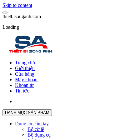
Skip to content
t
h
i
e
t
b
i
s
o
n
g
a
n
h
.
c
o
m
Loading
Trang chủ
Giới thiệu
Cửa hàng
Máy khoan
Khoan từ
Tin tức
DANH MỤC SẢN PHẨM
Dụng cụ cầm tay
Bộ cờ lê
Bộ dụng cụ