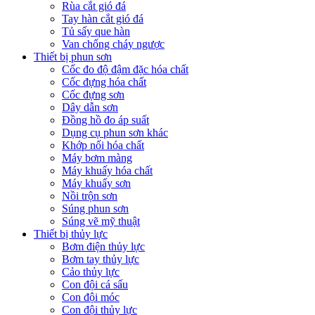
Rùa cắt gió đá
Tay hàn cắt gió đá
Tủ sấy que hàn
Van chống cháy ngược
Thiết bị phun sơn
Cốc đo độ đậm đặc hóa chất
Cốc đựng hóa chất
Cốc đựng sơn
Dây dẫn sơn
Đồng hồ đo áp suất
Dụng cụ phun sơn khác
Khớp nối hóa chất
Máy bơm màng
Máy khuấy hóa chất
Máy khuấy sơn
Nồi trộn sơn
Súng phun sơn
Súng vẽ mỹ thuật
Thiết bị thủy lực
Bơm điện thủy lực
Bơm tay thủy lực
Cảo thủy lực
Con đội cá sấu
Con đội móc
Con đội thủy lực