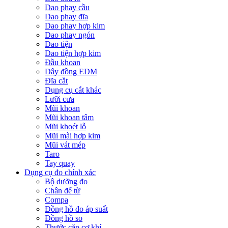
Dao phay cầu
Dao phay đĩa
Dao phay hợp kim
Dao phay ngón
Dao tiện
Dao tiện hợp kim
Đầu khoan
Dây đồng EDM
Đĩa cắt
Dụng cụ cắt khác
Lưỡi cưa
Mũi khoan
Mũi khoan tâm
Mũi khoét lỗ
Mũi mài hợp kim
Mũi vát mép
Taro
Tay quay
Dụng cụ đo chính xác
Bộ dưỡng đo
Chân đế từ
Compa
Đồng hồ đo áp suất
Đồng hồ so
Thước cặp cơ khí