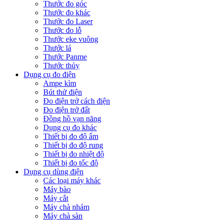
Thước đo góc
Thước đo khác
Thước đo Laser
Thước đo lỗ
Thước eke vuông
Thước lá
Thước Panme
Thước thủy
Dụng cụ đo điện
Ampe kìm
Bút thử điện
Đo điện trở cách điện
Đo điện trở đất
Đồng hồ vạn năng
Dụng cụ đo khác
Thiết bị đo độ ẩm
Thiết bị đo độ rung
Thiết bị đo nhiệt độ
Thiết bị đo tốc độ
Dụng cụ dùng điện
Các loại máy khác
Máy bào
Máy cắt
Máy chà nhám
Máy chà sàn