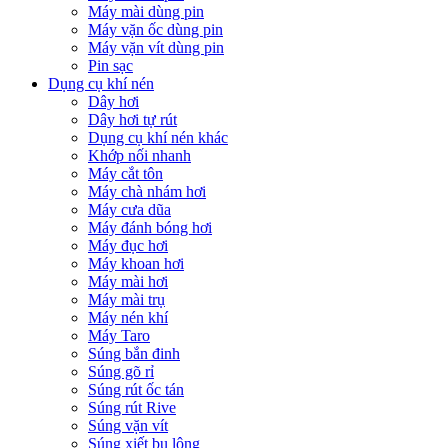
Máy mài dùng pin
Máy vặn ốc dùng pin
Máy vặn vít dùng pin
Pin sạc
Dụng cụ khí nén
Dây hơi
Dây hơi tự rút
Dụng cụ khí nén khác
Khớp nối nhanh
Máy cắt tôn
Máy chà nhám hơi
Máy cưa dũa
Máy đánh bóng hơi
Máy đục hơi
Máy khoan hơi
Máy mài hơi
Máy mài trụ
Máy nén khí
Máy Taro
Súng bắn đinh
Súng gõ rỉ
Súng rút ốc tán
Súng rút Rive
Súng vặn vít
Súng xiết bu lông