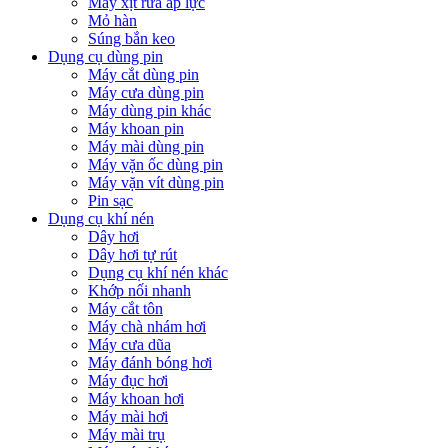
Máy xịt rửa áp lực
Mỏ hàn
Súng bắn keo
Dụng cụ dùng pin
Máy cắt dùng pin
Máy cưa dùng pin
Máy dùng pin khác
Máy khoan pin
Máy mài dùng pin
Máy vặn ốc dùng pin
Máy vặn vít dùng pin
Pin sạc
Dụng cụ khí nén
Dây hơi
Dây hơi tự rút
Dụng cụ khí nén khác
Khớp nối nhanh
Máy cắt tôn
Máy chà nhám hơi
Máy cưa dũa
Máy đánh bóng hơi
Máy đục hơi
Máy khoan hơi
Máy mài hơi
Máy mài trụ