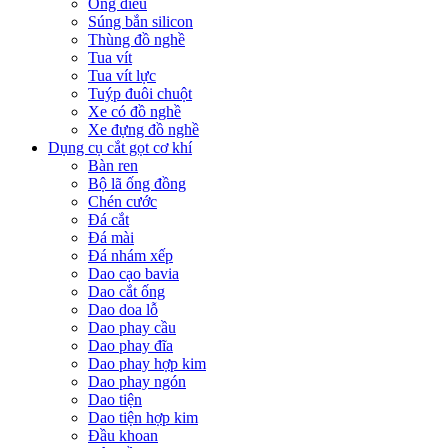
Ống điếu
Súng bắn silicon
Thùng đồ nghề
Tua vít
Tua vít lực
Tuýp đuôi chuột
Xe có đồ nghề
Xe đựng đồ nghề
Dụng cụ cắt gọt cơ khí
Bàn ren
Bộ lã ống đồng
Chén cước
Đá cắt
Đá mài
Đá nhám xếp
Dao cạo bavia
Dao cắt ống
Dao doa lỗ
Dao phay cầu
Dao phay đĩa
Dao phay hợp kim
Dao phay ngón
Dao tiện
Dao tiện hợp kim
Đầu khoan