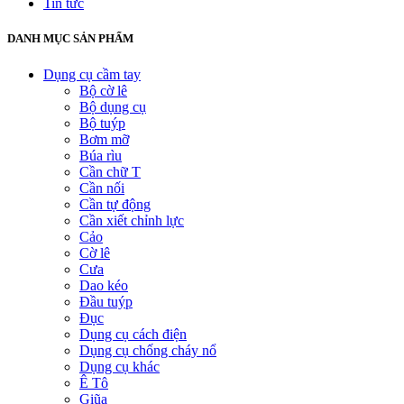
Tin tức
DANH MỤC SẢN PHẨM
Dụng cụ cầm tay
Bộ cờ lê
Bộ dụng cụ
Bộ tuýp
Bơm mỡ
Búa rìu
Cần chữ T
Cần nối
Cần tự động
Cần xiết chỉnh lực
Cảo
Cờ lê
Cưa
Dao kéo
Đầu tuýp
Đục
Dụng cụ cách điện
Dụng cụ chống cháy nổ
Dụng cụ khác
Ê Tô
Giũa