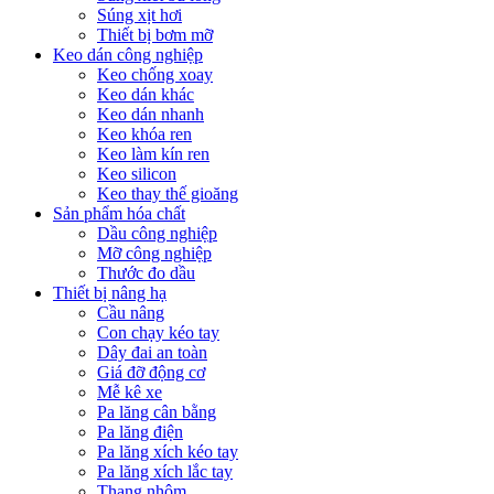
Súng xịt hơi
Thiết bị bơm mỡ
Keo dán công nghiệp
Keo chống xoay
Keo dán khác
Keo dán nhanh
Keo khóa ren
Keo làm kín ren
Keo silicon
Keo thay thế gioăng
Sản phẩm hóa chất
Dầu công nghiệp
Mỡ công nghiệp
Thước đo dầu
Thiết bị nâng hạ
Cầu nâng
Con chạy kéo tay
Dây đai an toàn
Giá đỡ động cơ
Mễ kê xe
Pa lăng cân bằng
Pa lăng điện
Pa lăng xích kéo tay
Pa lăng xích lắc tay
Thang nhôm