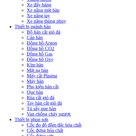
Xe đẩy hàng
Xe nâng mặt bàn
Xe nâng tay
Xe nâng thùng phuy
Thiết bị ngành hàn
Bộ hàn cắt gió đá
Cáp hàn
Đồng hồ Argon
Đồng hồ CO2
Đồng hồ Gas
Đồng hồ Oxy
Kìm hàn
Mặt nạ hàn
Máy cắt Plasma
Máy hàn
Phụ kiện hàn cắt
Que hàn
Rùa cắt gió đá
Tay hàn cắt gió đá
Tủ sấy que hàn
Van chống cháy ngược
Thiết bị phun sơn
Cốc đo độ đậm đặc hóa chất
Cốc đựng hóa chất
Cốc đựng sơn