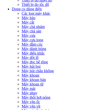
Thiết bị đo nhiệt độ
Thiết bị đo tốc độ
Dụng cụ dùng điện
Các loại máy khác
Máy bào
Máy cắt
Máy chà nhám
Máy chà sàn
Máy cưa
Máy cưa lọng
Máy đầm cóc
Máy đánh bóng
Máy điêu khắc
Máy đột lỗ
Máy đục bê tông
Máy hút bụi
Máy hút chân không
Máy khoan
Máy khoan bàn
Máy khoan từ
Máy mài
Máy phay
Máy thổi hơi nóng
Máy vặn ốc
Máy vặn vít