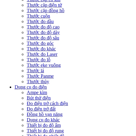
Thước cặp điện tử
Thước cặp đồng hồ
Thước cuộn
Thước đo dầu
Thước đo độ cao
Thước đo độ dày
Thước đo độ sâu
Thước đo góc
Thước đo khác
Thước đo Laser
Thước đo lỗ
Thước eke vuông
Thước lá
Thước Panme
Thước thủy
Dụng cụ đo điện
Ampe kìm
Bút thử điện
Đo điện trở cách điện
Đo điện trở đất
Đồng hồ vạn năng
Dụng cụ đo khác
Thiết bị đo độ ẩm
Thiết bị đo độ rung