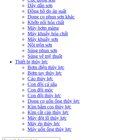
Dây dẫn sơn
Đồng hồ đo áp suất
Dụng cụ phun sơn khác
Khớp nối hóa chất
Máy bơm màng
Máy khuấy hóa chất
Máy khuấy sơn
Nồi trộn sơn
Súng phun sơn
Súng vẽ mỹ thuật
Thiết bị thủy lực
Bơm điện thủy lực
Bơm tay thủy lực
Cảo thủy lực
Con đội cá sấu
Con đội móc
Con đội thủy lực
Dụng cụ uốn ống thủy lực
Kìm bấm cos thủy lực
Kìm cắt cáp thủy lực
Máy đột lỗ thủy lực
Máy ép thủy lực
Máy uốn ống thủy lực