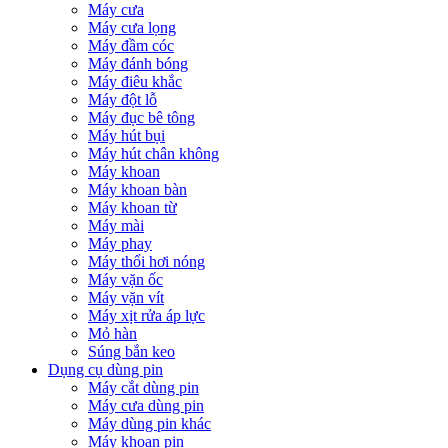
Máy cưa
Máy cưa lọng
Máy đầm cóc
Máy đánh bóng
Máy điêu khắc
Máy đột lỗ
Máy đục bê tông
Máy hút bụi
Máy hút chân không
Máy khoan
Máy khoan bàn
Máy khoan từ
Máy mài
Máy phay
Máy thổi hơi nóng
Máy vặn ốc
Máy vặn vít
Máy xịt rửa áp lực
Mỏ hàn
Súng bắn keo
Dụng cụ dùng pin
Máy cắt dùng pin
Máy cưa dùng pin
Máy dùng pin khác
Máy khoan pin