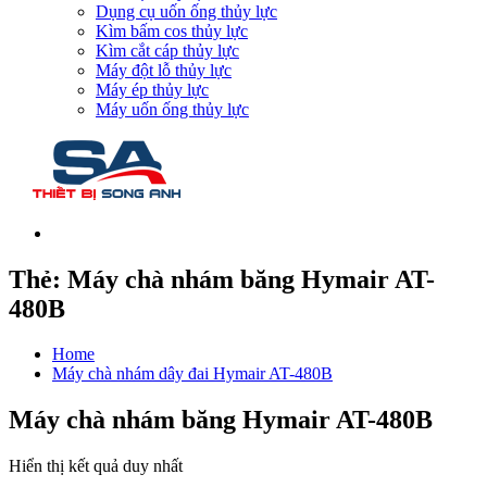
Dụng cụ uốn ống thủy lực
Kìm bấm cos thủy lực
Kìm cắt cáp thủy lực
Máy đột lỗ thủy lực
Máy ép thủy lực
Máy uốn ống thủy lực
Thẻ:
Máy chà nhám băng Hymair AT-
480B
Home
Máy chà nhám dây đai Hymair AT-480B
Máy chà nhám băng Hymair AT-480B
Hiển thị kết quả duy nhất