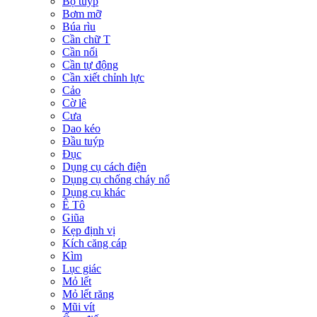
Bộ tuýp
Bơm mỡ
Búa rìu
Cần chữ T
Cần nối
Cần tự động
Cần xiết chỉnh lực
Cảo
Cờ lê
Cưa
Dao kéo
Đầu tuýp
Đục
Dụng cụ cách điện
Dụng cụ chống cháy nổ
Dụng cụ khác
Ê Tô
Giũa
Kẹp định vị
Kích căng cáp
Kìm
Lục giác
Mỏ lết
Mỏ lết răng
Mũi vít