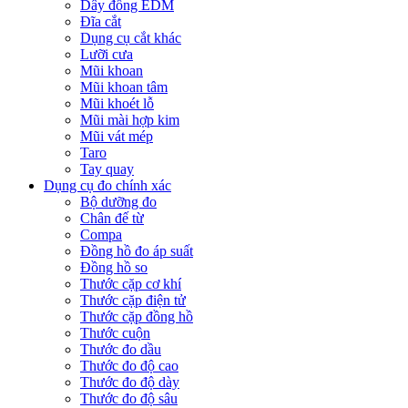
Dây đồng EDM
Đĩa cắt
Dụng cụ cắt khác
Lưỡi cưa
Mũi khoan
Mũi khoan tâm
Mũi khoét lỗ
Mũi mài hợp kim
Mũi vát mép
Taro
Tay quay
Dụng cụ đo chính xác
Bộ dưỡng đo
Chân đế từ
Compa
Đồng hồ đo áp suất
Đồng hồ so
Thước cặp cơ khí
Thước cặp điện tử
Thước cặp đồng hồ
Thước cuộn
Thước đo dầu
Thước đo độ cao
Thước đo độ dày
Thước đo độ sâu