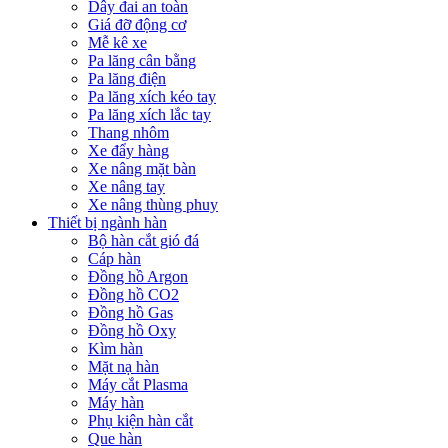
Dây đai an toàn
Giá đỡ động cơ
Mễ kê xe
Pa lăng cân bằng
Pa lăng điện
Pa lăng xích kéo tay
Pa lăng xích lắc tay
Thang nhôm
Xe đẩy hàng
Xe nâng mặt bàn
Xe nâng tay
Xe nâng thùng phuy
Thiết bị ngành hàn
Bộ hàn cắt gió đá
Cáp hàn
Đồng hồ Argon
Đồng hồ CO2
Đồng hồ Gas
Đồng hồ Oxy
Kìm hàn
Mặt nạ hàn
Máy cắt Plasma
Máy hàn
Phụ kiện hàn cắt
Que hàn