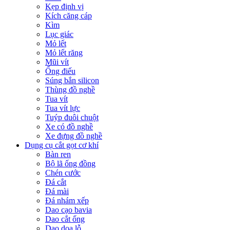
Kẹp định vị
Kích căng cáp
Kìm
Lục giác
Mỏ lết
Mỏ lết răng
Mũi vít
Ống điếu
Súng bắn silicon
Thùng đồ nghề
Tua vít
Tua vít lực
Tuýp đuôi chuột
Xe có đồ nghề
Xe đựng đồ nghề
Dụng cụ cắt gọt cơ khí
Bàn ren
Bộ lã ống đồng
Chén cước
Đá cắt
Đá mài
Đá nhám xếp
Dao cạo bavia
Dao cắt ống
Dao doa lỗ