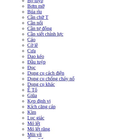
Bộ tuýp
Bơm mỡ
Búa rìu
Cần chữ T
Cần nối
Cần tự động
Cần xiết chỉnh lực
Cảo
Cờ lê
Cưa
Dao kéo
Đầu tuýp
Đục
Dụng cụ cách điện
Dụng cụ chống cháy nổ
Dụng cụ khác
Ê Tô
Giũa
Kẹp định vị
Kích căng cáp
Kìm
Lục giác
Mỏ lết
Mỏ lết răng
Mũi vít