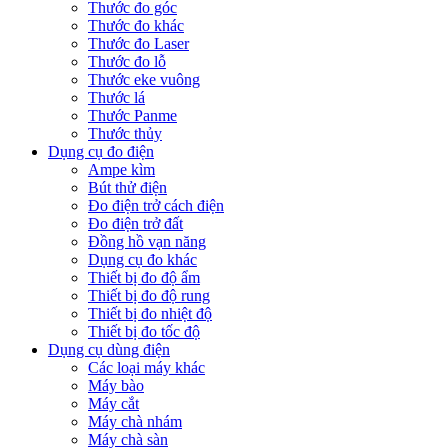
Thước đo góc
Thước đo khác
Thước đo Laser
Thước đo lỗ
Thước eke vuông
Thước lá
Thước Panme
Thước thủy
Dụng cụ đo điện
Ampe kìm
Bút thử điện
Đo điện trở cách điện
Đo điện trở đất
Đồng hồ vạn năng
Dụng cụ đo khác
Thiết bị đo độ ẩm
Thiết bị đo độ rung
Thiết bị đo nhiệt độ
Thiết bị đo tốc độ
Dụng cụ dùng điện
Các loại máy khác
Máy bào
Máy cắt
Máy chà nhám
Máy chà sàn