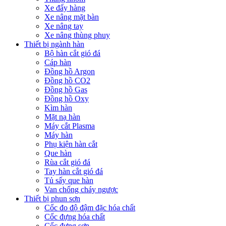
Xe đẩy hàng
Xe nâng mặt bàn
Xe nâng tay
Xe nâng thùng phuy
Thiết bị ngành hàn
Bộ hàn cắt gió đá
Cáp hàn
Đồng hồ Argon
Đồng hồ CO2
Đồng hồ Gas
Đồng hồ Oxy
Kìm hàn
Mặt nạ hàn
Máy cắt Plasma
Máy hàn
Phụ kiện hàn cắt
Que hàn
Rùa cắt gió đá
Tay hàn cắt gió đá
Tủ sấy que hàn
Van chống cháy ngược
Thiết bị phun sơn
Cốc đo độ đậm đặc hóa chất
Cốc đựng hóa chất
Cốc đựng sơn