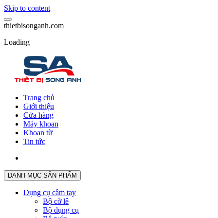
Skip to content
t
h
i
e
t
b
i
s
o
n
g
a
n
h
.
c
o
m
Loading
Trang chủ
Giới thiệu
Cửa hàng
Máy khoan
Khoan từ
Tin tức
DANH MỤC SẢN PHẨM
Dụng cụ cầm tay
Bộ cờ lê
Bộ dụng cụ