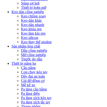
Súng xịt hơi
Thiết bị bơm mỡ
Keo dán công nghiệp
Keo chống xoay
Keo dán khác
Keo dán nhanh
Keo khóa ren
Keo làm kín ren
Keo silicon
Keo thay thế gioăng
Sản phẩm hóa chất
Dầu công nghiệp
Mỡ công nghiệp
Thước đo dầu
Thiết bị nâng hạ
Cầu nâng
Con chạy kéo tay
Dây đai an toàn
Giá đỡ động cơ
Mễ kê xe
Pa lăng cân bằng
Pa lăng điện
Pa lăng xích kéo tay
Pa lăng xích lắc tay
Thang nhôm