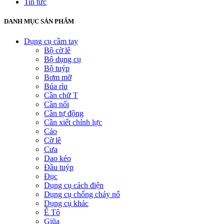
Tin tức
DANH MỤC SẢN PHẨM
Dụng cụ cầm tay
Bộ cờ lê
Bộ dụng cụ
Bộ tuýp
Bơm mỡ
Búa rìu
Cần chữ T
Cần nối
Cần tự động
Cần xiết chỉnh lực
Cảo
Cờ lê
Cưa
Dao kéo
Đầu tuýp
Đục
Dụng cụ cách điện
Dụng cụ chống cháy nổ
Dụng cụ khác
Ê Tô
Giũa