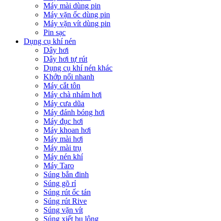
Máy mài dùng pin
Máy vặn ốc dùng pin
Máy vặn vít dùng pin
Pin sạc
Dụng cụ khí nén
Dây hơi
Dây hơi tự rút
Dụng cụ khí nén khác
Khớp nối nhanh
Máy cắt tôn
Máy chà nhám hơi
Máy cưa dũa
Máy đánh bóng hơi
Máy đục hơi
Máy khoan hơi
Máy mài hơi
Máy mài trụ
Máy nén khí
Máy Taro
Súng bắn đinh
Súng gõ rỉ
Súng rút ốc tán
Súng rút Rive
Súng vặn vít
Súng xiết bu lông