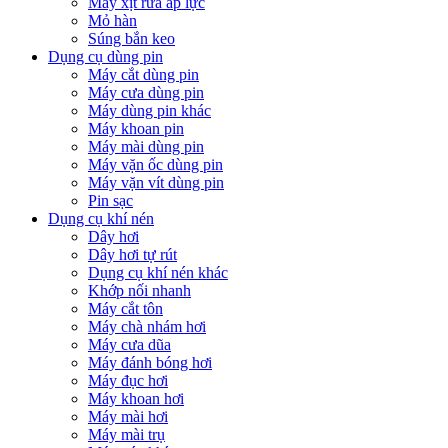
Máy xịt rửa áp lực
Mỏ hàn
Súng bắn keo
Dụng cụ dùng pin
Máy cắt dùng pin
Máy cưa dùng pin
Máy dùng pin khác
Máy khoan pin
Máy mài dùng pin
Máy vặn ốc dùng pin
Máy vặn vít dùng pin
Pin sạc
Dụng cụ khí nén
Dây hơi
Dây hơi tự rút
Dụng cụ khí nén khác
Khớp nối nhanh
Máy cắt tôn
Máy chà nhám hơi
Máy cưa dũa
Máy đánh bóng hơi
Máy đục hơi
Máy khoan hơi
Máy mài hơi
Máy mài trụ