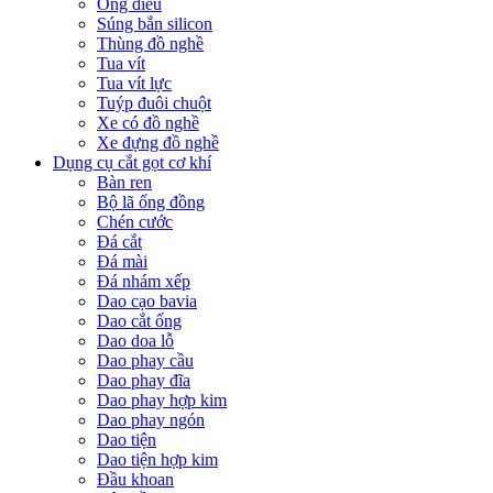
Ống điếu
Súng bắn silicon
Thùng đồ nghề
Tua vít
Tua vít lực
Tuýp đuôi chuột
Xe có đồ nghề
Xe đựng đồ nghề
Dụng cụ cắt gọt cơ khí
Bàn ren
Bộ lã ống đồng
Chén cước
Đá cắt
Đá mài
Đá nhám xếp
Dao cạo bavia
Dao cắt ống
Dao doa lỗ
Dao phay cầu
Dao phay đĩa
Dao phay hợp kim
Dao phay ngón
Dao tiện
Dao tiện hợp kim
Đầu khoan