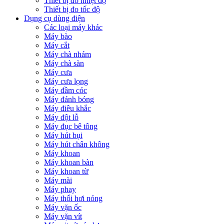
Thiết bị đo nhiệt độ
Thiết bị đo tốc độ
Dụng cụ dùng điện
Các loại máy khác
Máy bào
Máy cắt
Máy chà nhám
Máy chà sàn
Máy cưa
Máy cưa lọng
Máy đầm cóc
Máy đánh bóng
Máy điêu khắc
Máy đột lỗ
Máy đục bê tông
Máy hút bụi
Máy hút chân không
Máy khoan
Máy khoan bàn
Máy khoan từ
Máy mài
Máy phay
Máy thổi hơi nóng
Máy vặn ốc
Máy vặn vít