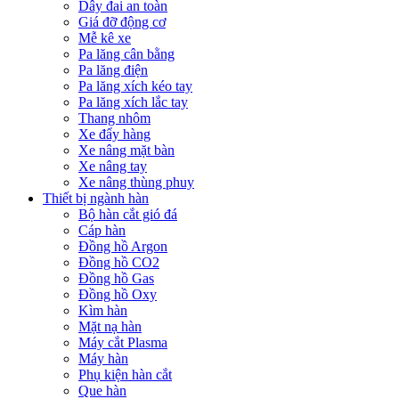
Dây đai an toàn
Giá đỡ động cơ
Mễ kê xe
Pa lăng cân bằng
Pa lăng điện
Pa lăng xích kéo tay
Pa lăng xích lắc tay
Thang nhôm
Xe đẩy hàng
Xe nâng mặt bàn
Xe nâng tay
Xe nâng thùng phuy
Thiết bị ngành hàn
Bộ hàn cắt gió đá
Cáp hàn
Đồng hồ Argon
Đồng hồ CO2
Đồng hồ Gas
Đồng hồ Oxy
Kìm hàn
Mặt nạ hàn
Máy cắt Plasma
Máy hàn
Phụ kiện hàn cắt
Que hàn