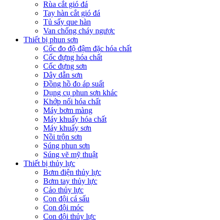
Rùa cắt gió đá
Tay hàn cắt gió đá
Tủ sấy que hàn
Van chống cháy ngược
Thiết bị phun sơn
Cốc đo độ đậm đặc hóa chất
Cốc đựng hóa chất
Cốc đựng sơn
Dây dẫn sơn
Đồng hồ đo áp suất
Dụng cụ phun sơn khác
Khớp nối hóa chất
Máy bơm màng
Máy khuấy hóa chất
Máy khuấy sơn
Nồi trộn sơn
Súng phun sơn
Súng vẽ mỹ thuật
Thiết bị thủy lực
Bơm điện thủy lực
Bơm tay thủy lực
Cảo thủy lực
Con đội cá sấu
Con đội móc
Con đội thủy lực