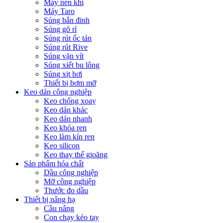
Máy nén khí
Máy Taro
Súng bắn đinh
Súng gõ rỉ
Súng rút ốc tán
Súng rút Rive
Súng vặn vít
Súng xiết bu lông
Súng xịt hơi
Thiết bị bơm mỡ
Keo dán công nghiệp
Keo chống xoay
Keo dán khác
Keo dán nhanh
Keo khóa ren
Keo làm kín ren
Keo silicon
Keo thay thế gioăng
Sản phẩm hóa chất
Dầu công nghiệp
Mỡ công nghiệp
Thước đo dầu
Thiết bị nâng hạ
Cầu nâng
Con chạy kéo tay