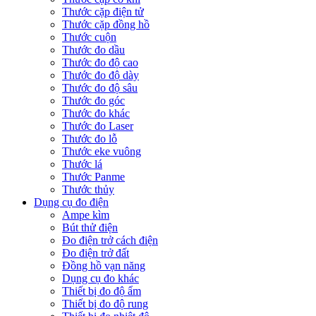
Thước cặp điện tử
Thước cặp đồng hồ
Thước cuộn
Thước đo dầu
Thước đo độ cao
Thước đo độ dày
Thước đo độ sâu
Thước đo góc
Thước đo khác
Thước đo Laser
Thước đo lỗ
Thước eke vuông
Thước lá
Thước Panme
Thước thủy
Dụng cụ đo điện
Ampe kìm
Bút thử điện
Đo điện trở cách điện
Đo điện trở đất
Đồng hồ vạn năng
Dụng cụ đo khác
Thiết bị đo độ ẩm
Thiết bị đo độ rung