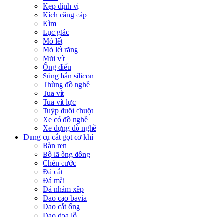
Kẹp định vị
Kích căng cáp
Kìm
Lục giác
Mỏ lết
Mỏ lết răng
Mũi vít
Ống điếu
Súng bắn silicon
Thùng đồ nghề
Tua vít
Tua vít lực
Tuýp đuôi chuột
Xe có đồ nghề
Xe đựng đồ nghề
Dụng cụ cắt gọt cơ khí
Bàn ren
Bộ lã ống đồng
Chén cước
Đá cắt
Đá mài
Đá nhám xếp
Dao cạo bavia
Dao cắt ống
Dao doa lỗ