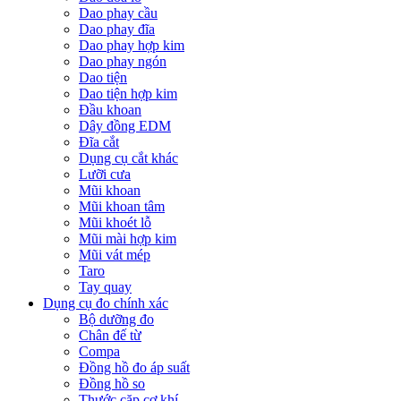
Dao phay cầu
Dao phay đĩa
Dao phay hợp kim
Dao phay ngón
Dao tiện
Dao tiện hợp kim
Đầu khoan
Dây đồng EDM
Đĩa cắt
Dụng cụ cắt khác
Lưỡi cưa
Mũi khoan
Mũi khoan tâm
Mũi khoét lỗ
Mũi mài hợp kim
Mũi vát mép
Taro
Tay quay
Dụng cụ đo chính xác
Bộ dưỡng đo
Chân đế từ
Compa
Đồng hồ đo áp suất
Đồng hồ so
Thước cặp cơ khí