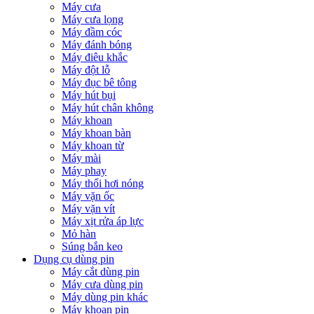
Máy cưa
Máy cưa lọng
Máy đầm cóc
Máy đánh bóng
Máy điêu khắc
Máy đột lỗ
Máy đục bê tông
Máy hút bụi
Máy hút chân không
Máy khoan
Máy khoan bàn
Máy khoan từ
Máy mài
Máy phay
Máy thổi hơi nóng
Máy vặn ốc
Máy vặn vít
Máy xịt rửa áp lực
Mỏ hàn
Súng bắn keo
Dụng cụ dùng pin
Máy cắt dùng pin
Máy cưa dùng pin
Máy dùng pin khác
Máy khoan pin