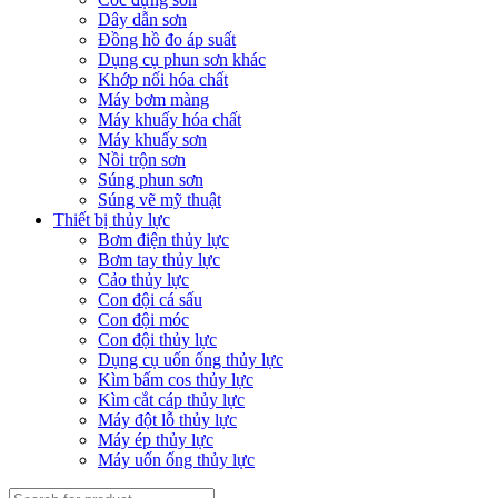
Dây dẫn sơn
Đồng hồ đo áp suất
Dụng cụ phun sơn khác
Khớp nối hóa chất
Máy bơm màng
Máy khuấy hóa chất
Máy khuấy sơn
Nồi trộn sơn
Súng phun sơn
Súng vẽ mỹ thuật
Thiết bị thủy lực
Bơm điện thủy lực
Bơm tay thủy lực
Cảo thủy lực
Con đội cá sấu
Con đội móc
Con đội thủy lực
Dụng cụ uốn ống thủy lực
Kìm bấm cos thủy lực
Kìm cắt cáp thủy lực
Máy đột lỗ thủy lực
Máy ép thủy lực
Máy uốn ống thủy lực