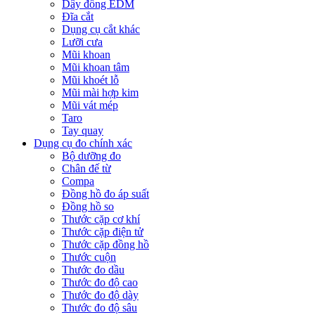
Dây đồng EDM
Đĩa cắt
Dụng cụ cắt khác
Lưỡi cưa
Mũi khoan
Mũi khoan tâm
Mũi khoét lỗ
Mũi mài hợp kim
Mũi vát mép
Taro
Tay quay
Dụng cụ đo chính xác
Bộ dưỡng đo
Chân đế từ
Compa
Đồng hồ đo áp suất
Đồng hồ so
Thước cặp cơ khí
Thước cặp điện tử
Thước cặp đồng hồ
Thước cuộn
Thước đo dầu
Thước đo độ cao
Thước đo độ dày
Thước đo độ sâu