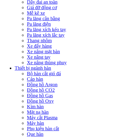
Dây đai an toàn
Giá đỡ động cơ
Mễ kê xe
Pa lăng cân bằng
Pa lăng điện
Pa lăng xích kéo tay
Pa lăng xích lắc tay
Thang nhôm
Xe đẩy hàng
Xe nâng mặt bàn
Xe nâng tay
Xe nâng thùng phuy
Thiết bị ngành hàn
Bộ hàn cắt gió đá
Cáp hàn
Đồng hồ Argon
Đồng hồ CO2
Đồng hồ Gas
Đồng hồ Oxy
Kìm hàn
Mặt nạ hàn
Máy cắt Plasma
Máy hàn
Phụ kiện hàn cắt
Que hàn