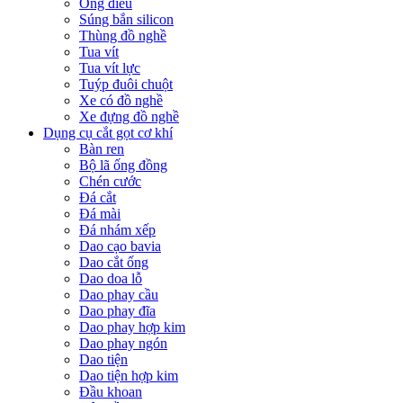
Ống điếu
Súng bắn silicon
Thùng đồ nghề
Tua vít
Tua vít lực
Tuýp đuôi chuột
Xe có đồ nghề
Xe đựng đồ nghề
Dụng cụ cắt gọt cơ khí
Bàn ren
Bộ lã ống đồng
Chén cước
Đá cắt
Đá mài
Đá nhám xếp
Dao cạo bavia
Dao cắt ống
Dao doa lỗ
Dao phay cầu
Dao phay đĩa
Dao phay hợp kim
Dao phay ngón
Dao tiện
Dao tiện hợp kim
Đầu khoan