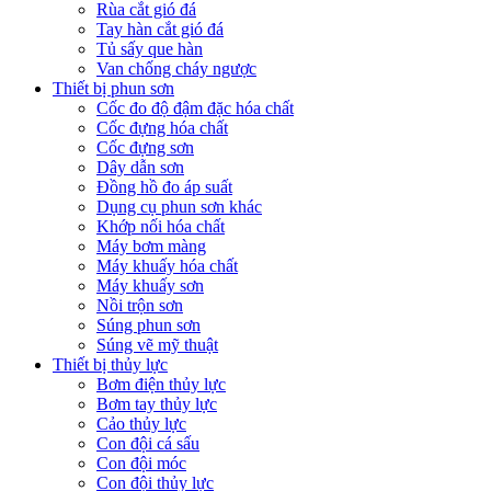
Rùa cắt gió đá
Tay hàn cắt gió đá
Tủ sấy que hàn
Van chống cháy ngược
Thiết bị phun sơn
Cốc đo độ đậm đặc hóa chất
Cốc đựng hóa chất
Cốc đựng sơn
Dây dẫn sơn
Đồng hồ đo áp suất
Dụng cụ phun sơn khác
Khớp nối hóa chất
Máy bơm màng
Máy khuấy hóa chất
Máy khuấy sơn
Nồi trộn sơn
Súng phun sơn
Súng vẽ mỹ thuật
Thiết bị thủy lực
Bơm điện thủy lực
Bơm tay thủy lực
Cảo thủy lực
Con đội cá sấu
Con đội móc
Con đội thủy lực