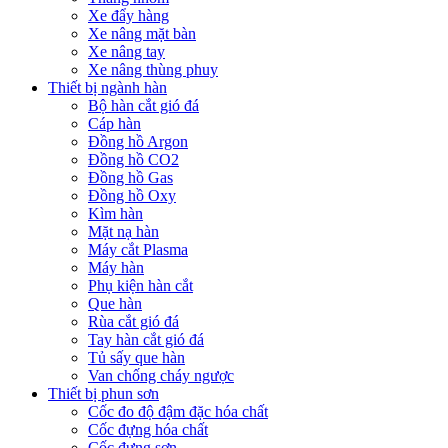
Xe đẩy hàng
Xe nâng mặt bàn
Xe nâng tay
Xe nâng thùng phuy
Thiết bị ngành hàn
Bộ hàn cắt gió đá
Cáp hàn
Đồng hồ Argon
Đồng hồ CO2
Đồng hồ Gas
Đồng hồ Oxy
Kìm hàn
Mặt nạ hàn
Máy cắt Plasma
Máy hàn
Phụ kiện hàn cắt
Que hàn
Rùa cắt gió đá
Tay hàn cắt gió đá
Tủ sấy que hàn
Van chống cháy ngược
Thiết bị phun sơn
Cốc đo độ đậm đặc hóa chất
Cốc đựng hóa chất
Cốc đựng sơn