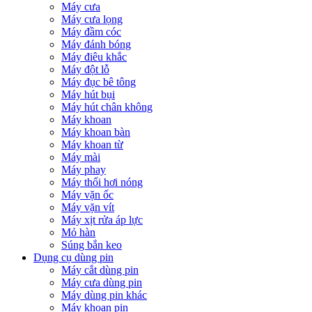
Máy cưa
Máy cưa lọng
Máy đầm cóc
Máy đánh bóng
Máy điêu khắc
Máy đột lỗ
Máy đục bê tông
Máy hút bụi
Máy hút chân không
Máy khoan
Máy khoan bàn
Máy khoan từ
Máy mài
Máy phay
Máy thổi hơi nóng
Máy vặn ốc
Máy vặn vít
Máy xịt rửa áp lực
Mỏ hàn
Súng bắn keo
Dụng cụ dùng pin
Máy cắt dùng pin
Máy cưa dùng pin
Máy dùng pin khác
Máy khoan pin