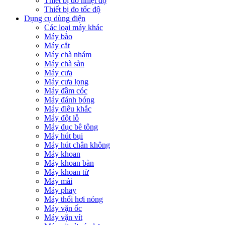
Thiết bị đo nhiệt độ
Thiết bị đo tốc độ
Dụng cụ dùng điện
Các loại máy khác
Máy bào
Máy cắt
Máy chà nhám
Máy chà sàn
Máy cưa
Máy cưa lọng
Máy đầm cóc
Máy đánh bóng
Máy điêu khắc
Máy đột lỗ
Máy đục bê tông
Máy hút bụi
Máy hút chân không
Máy khoan
Máy khoan bàn
Máy khoan từ
Máy mài
Máy phay
Máy thổi hơi nóng
Máy vặn ốc
Máy vặn vít