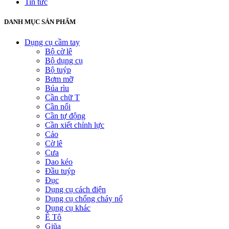
Tin tức
DANH MỤC SẢN PHẨM
Dụng cụ cầm tay
Bộ cờ lê
Bộ dụng cụ
Bộ tuýp
Bơm mỡ
Búa rìu
Cần chữ T
Cần nối
Cần tự động
Cần xiết chỉnh lực
Cảo
Cờ lê
Cưa
Dao kéo
Đầu tuýp
Đục
Dụng cụ cách điện
Dụng cụ chống cháy nổ
Dụng cụ khác
Ê Tô
Giũa