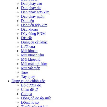
Dao phay cầu
Dao phay đĩa
Dao phay hợp kim
Dao phay ngón
Dao tiện
Dao tiện hợp kim
Đầu khoan
Dây đồng EDM
Đĩa cắt
Dụng cụ cắt khác
Lưỡi cưa
Mũi khoan
Mũi khoan tâm
Mũi khoét lỗ
Mũi mài hợp kim
Mũi vát mép
Taro
Tay quay
Dụng cụ đo chính xác
Bộ dưỡng đo
Chân đế từ
Compa
Đồng hồ đo áp suất
Đồng hồ so
Thước cặp cơ khí