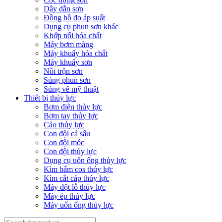
Dây dẫn sơn
Đồng hồ đo áp suất
Dụng cụ phun sơn khác
Khớp nối hóa chất
Máy bơm màng
Máy khuấy hóa chất
Máy khuấy sơn
Nồi trộn sơn
Súng phun sơn
Súng vẽ mỹ thuật
Thiết bị thủy lực
Bơm điện thủy lực
Bơm tay thủy lực
Cảo thủy lực
Con đội cá sấu
Con đội móc
Con đội thủy lực
Dụng cụ uốn ống thủy lực
Kìm bấm cos thủy lực
Kìm cắt cáp thủy lực
Máy đột lỗ thủy lực
Máy ép thủy lực
Máy uốn ống thủy lực