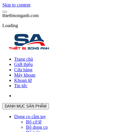
Skip to content
t
h
i
e
t
b
i
s
o
n
g
a
n
h
.
c
o
m
Loading
Trang chủ
Giới thiệu
Cửa hàng
Máy khoan
Khoan từ
Tin tức
DANH MỤC SẢN PHẨM
Dụng cụ cầm tay
Bộ cờ lê
Bộ dụng cụ