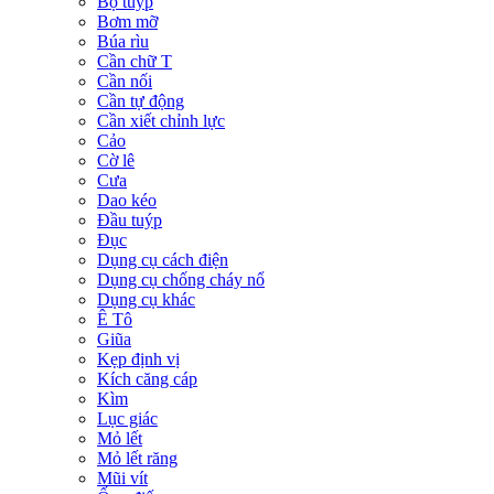
Bộ tuýp
Bơm mỡ
Búa rìu
Cần chữ T
Cần nối
Cần tự động
Cần xiết chỉnh lực
Cảo
Cờ lê
Cưa
Dao kéo
Đầu tuýp
Đục
Dụng cụ cách điện
Dụng cụ chống cháy nổ
Dụng cụ khác
Ê Tô
Giũa
Kẹp định vị
Kích căng cáp
Kìm
Lục giác
Mỏ lết
Mỏ lết răng
Mũi vít