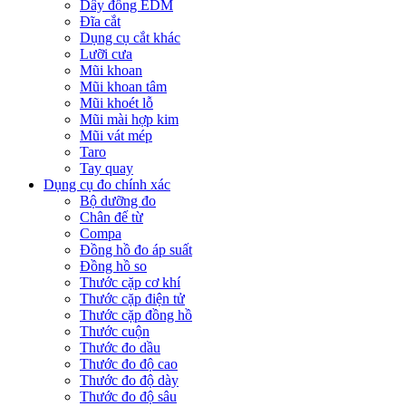
Dây đồng EDM
Đĩa cắt
Dụng cụ cắt khác
Lưỡi cưa
Mũi khoan
Mũi khoan tâm
Mũi khoét lỗ
Mũi mài hợp kim
Mũi vát mép
Taro
Tay quay
Dụng cụ đo chính xác
Bộ dưỡng đo
Chân đế từ
Compa
Đồng hồ đo áp suất
Đồng hồ so
Thước cặp cơ khí
Thước cặp điện tử
Thước cặp đồng hồ
Thước cuộn
Thước đo dầu
Thước đo độ cao
Thước đo độ dày
Thước đo độ sâu