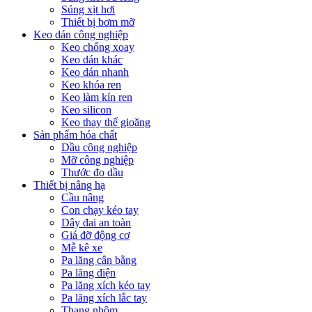
Súng xịt hơi
Thiết bị bơm mỡ
Keo dán công nghiệp
Keo chống xoay
Keo dán khác
Keo dán nhanh
Keo khóa ren
Keo làm kín ren
Keo silicon
Keo thay thế gioăng
Sản phẩm hóa chất
Dầu công nghiệp
Mỡ công nghiệp
Thước đo dầu
Thiết bị nâng hạ
Cầu nâng
Con chạy kéo tay
Dây đai an toàn
Giá đỡ động cơ
Mễ kê xe
Pa lăng cân bằng
Pa lăng điện
Pa lăng xích kéo tay
Pa lăng xích lắc tay
Thang nhôm