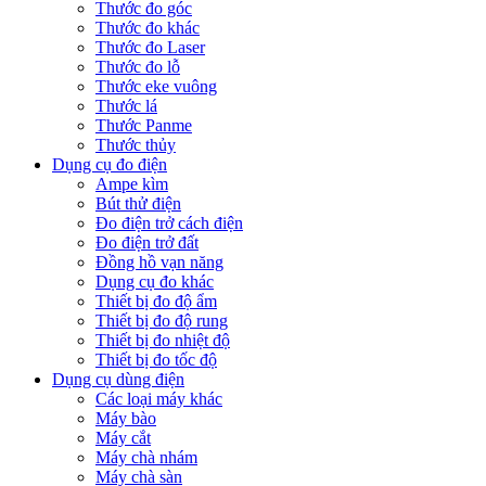
Thước đo góc
Thước đo khác
Thước đo Laser
Thước đo lỗ
Thước eke vuông
Thước lá
Thước Panme
Thước thủy
Dụng cụ đo điện
Ampe kìm
Bút thử điện
Đo điện trở cách điện
Đo điện trở đất
Đồng hồ vạn năng
Dụng cụ đo khác
Thiết bị đo độ ẩm
Thiết bị đo độ rung
Thiết bị đo nhiệt độ
Thiết bị đo tốc độ
Dụng cụ dùng điện
Các loại máy khác
Máy bào
Máy cắt
Máy chà nhám
Máy chà sàn