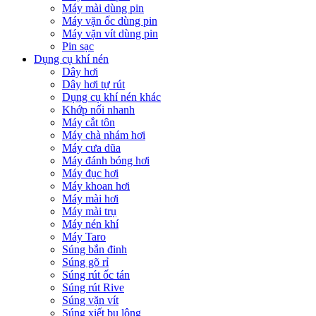
Máy mài dùng pin
Máy vặn ốc dùng pin
Máy vặn vít dùng pin
Pin sạc
Dụng cụ khí nén
Dây hơi
Dây hơi tự rút
Dụng cụ khí nén khác
Khớp nối nhanh
Máy cắt tôn
Máy chà nhám hơi
Máy cưa dũa
Máy đánh bóng hơi
Máy đục hơi
Máy khoan hơi
Máy mài hơi
Máy mài trụ
Máy nén khí
Máy Taro
Súng bắn đinh
Súng gõ rỉ
Súng rút ốc tán
Súng rút Rive
Súng vặn vít
Súng xiết bu lông