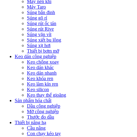
Máy nén khí
Máy Taro
Súng bắn đinh
Súng gõ rỉ
Súng rút ốc tán
Súng rút Rive
Súng vặn vít
Súng xiết bu lông
Súng xịt hơi
Thiết bị bơm mỡ
Keo dán công nghiệp
Keo chống xoay
Keo dán khác
Keo dán nhanh
Keo khóa ren
Keo làm kín ren
Keo silicon
Keo thay thế gioăng
Sản phẩm hóa chất
Dầu công nghiệp
Mỡ công nghiệp
Thước đo dầu
Thiết bị nâng hạ
Cầu nâng
Con chạy kéo tay