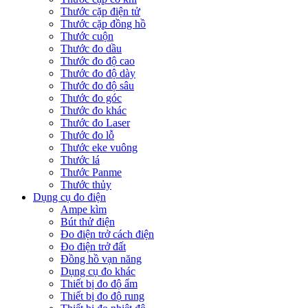
Thước cặp điện tử
Thước cặp đồng hồ
Thước cuộn
Thước đo dầu
Thước đo độ cao
Thước đo độ dày
Thước đo độ sâu
Thước đo góc
Thước đo khác
Thước đo Laser
Thước đo lỗ
Thước eke vuông
Thước lá
Thước Panme
Thước thủy
Dụng cụ đo điện
Ampe kìm
Bút thử điện
Đo điện trở cách điện
Đo điện trở đất
Đồng hồ vạn năng
Dụng cụ đo khác
Thiết bị đo độ ẩm
Thiết bị đo độ rung