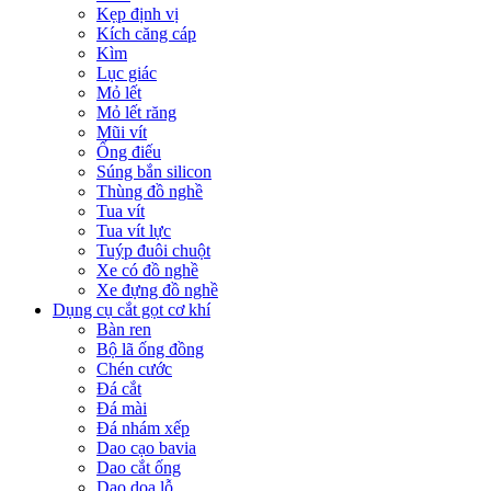
Kẹp định vị
Kích căng cáp
Kìm
Lục giác
Mỏ lết
Mỏ lết răng
Mũi vít
Ống điếu
Súng bắn silicon
Thùng đồ nghề
Tua vít
Tua vít lực
Tuýp đuôi chuột
Xe có đồ nghề
Xe đựng đồ nghề
Dụng cụ cắt gọt cơ khí
Bàn ren
Bộ lã ống đồng
Chén cước
Đá cắt
Đá mài
Đá nhám xếp
Dao cạo bavia
Dao cắt ống
Dao doa lỗ