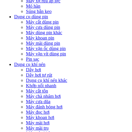
Máy xịt rửa áp lực
Mỏ hàn
Súng bắn keo
Dụng cụ dùng pin
Máy cắt dùng pin
Máy cưa dùng pin
Máy dùng pin khác
Máy khoan pin
Máy mài dùng pin
Máy vặn ốc dùng pin
Máy vặn vít dùng pin
Pin sạc
Dụng cụ khí nén
Dây hơi
Dây hơi tự rút
Dụng cụ khí nén khác
Khớp nối nhanh
Máy cắt tôn
Máy chà nhám hơi
Máy cưa dũa
Máy đánh bóng hơi
Máy đục hơi
Máy khoan hơi
Máy mài hơi
Máy mài trụ