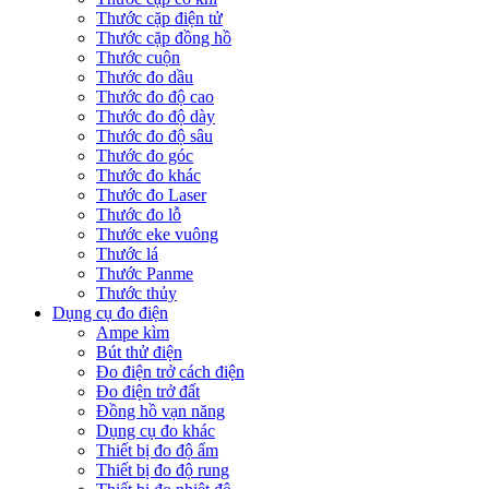
Thước cặp điện tử
Thước cặp đồng hồ
Thước cuộn
Thước đo dầu
Thước đo độ cao
Thước đo độ dày
Thước đo độ sâu
Thước đo góc
Thước đo khác
Thước đo Laser
Thước đo lỗ
Thước eke vuông
Thước lá
Thước Panme
Thước thủy
Dụng cụ đo điện
Ampe kìm
Bút thử điện
Đo điện trở cách điện
Đo điện trở đất
Đồng hồ vạn năng
Dụng cụ đo khác
Thiết bị đo độ ẩm
Thiết bị đo độ rung