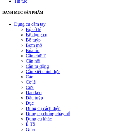
Tin tức
DANH MỤC SẢN PHẨM
Dụng cụ cầm tay
Bộ cờ lê
Bộ dụng cụ
Bộ tuýp
Bơm mỡ
Búa rìu
Cần chữ T
Cần nối
Cần tự động
Cần xiết chỉnh lực
Cảo
Cờ lê
Cưa
Dao kéo
Đầu tuýp
Đục
Dụng cụ cách điện
Dụng cụ chống cháy nổ
Dụng cụ khác
Ê Tô
Giũa