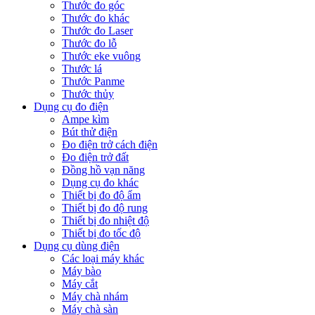
Thước đo góc
Thước đo khác
Thước đo Laser
Thước đo lỗ
Thước eke vuông
Thước lá
Thước Panme
Thước thủy
Dụng cụ đo điện
Ampe kìm
Bút thử điện
Đo điện trở cách điện
Đo điện trở đất
Đồng hồ vạn năng
Dụng cụ đo khác
Thiết bị đo độ ẩm
Thiết bị đo độ rung
Thiết bị đo nhiệt độ
Thiết bị đo tốc độ
Dụng cụ dùng điện
Các loại máy khác
Máy bào
Máy cắt
Máy chà nhám
Máy chà sàn