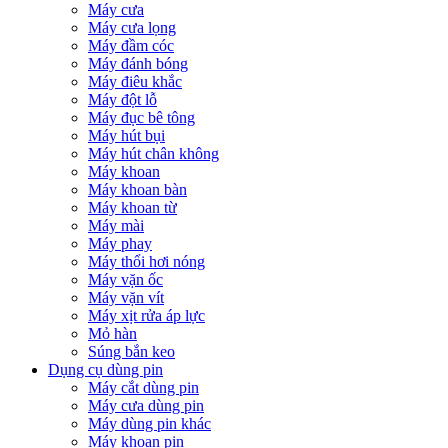
Máy cưa
Máy cưa lọng
Máy đầm cóc
Máy đánh bóng
Máy điêu khắc
Máy đột lỗ
Máy đục bê tông
Máy hút bụi
Máy hút chân không
Máy khoan
Máy khoan bàn
Máy khoan từ
Máy mài
Máy phay
Máy thổi hơi nóng
Máy vặn ốc
Máy vặn vít
Máy xịt rửa áp lực
Mỏ hàn
Súng bắn keo
Dụng cụ dùng pin
Máy cắt dùng pin
Máy cưa dùng pin
Máy dùng pin khác
Máy khoan pin