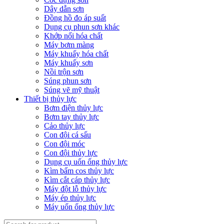
Dây dẫn sơn
Đồng hồ đo áp suất
Dụng cụ phun sơn khác
Khớp nối hóa chất
Máy bơm màng
Máy khuấy hóa chất
Máy khuấy sơn
Nồi trộn sơn
Súng phun sơn
Súng vẽ mỹ thuật
Thiết bị thủy lực
Bơm điện thủy lực
Bơm tay thủy lực
Cảo thủy lực
Con đội cá sấu
Con đội móc
Con đội thủy lực
Dụng cụ uốn ống thủy lực
Kìm bấm cos thủy lực
Kìm cắt cáp thủy lực
Máy đột lỗ thủy lực
Máy ép thủy lực
Máy uốn ống thủy lực