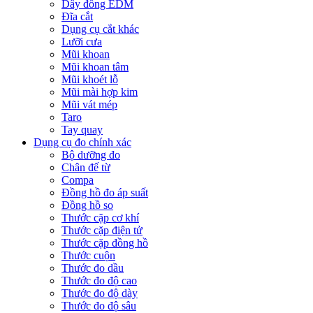
Dây đồng EDM
Đĩa cắt
Dụng cụ cắt khác
Lưỡi cưa
Mũi khoan
Mũi khoan tâm
Mũi khoét lỗ
Mũi mài hợp kim
Mũi vát mép
Taro
Tay quay
Dụng cụ đo chính xác
Bộ dưỡng đo
Chân đế từ
Compa
Đồng hồ đo áp suất
Đồng hồ so
Thước cặp cơ khí
Thước cặp điện tử
Thước cặp đồng hồ
Thước cuộn
Thước đo dầu
Thước đo độ cao
Thước đo độ dày
Thước đo độ sâu