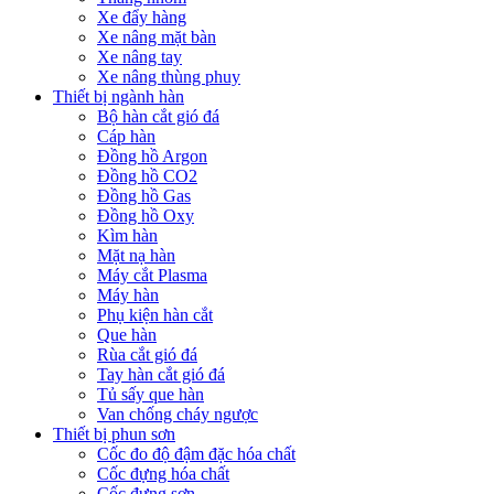
Xe đẩy hàng
Xe nâng mặt bàn
Xe nâng tay
Xe nâng thùng phuy
Thiết bị ngành hàn
Bộ hàn cắt gió đá
Cáp hàn
Đồng hồ Argon
Đồng hồ CO2
Đồng hồ Gas
Đồng hồ Oxy
Kìm hàn
Mặt nạ hàn
Máy cắt Plasma
Máy hàn
Phụ kiện hàn cắt
Que hàn
Rùa cắt gió đá
Tay hàn cắt gió đá
Tủ sấy que hàn
Van chống cháy ngược
Thiết bị phun sơn
Cốc đo độ đậm đặc hóa chất
Cốc đựng hóa chất
Cốc đựng sơn