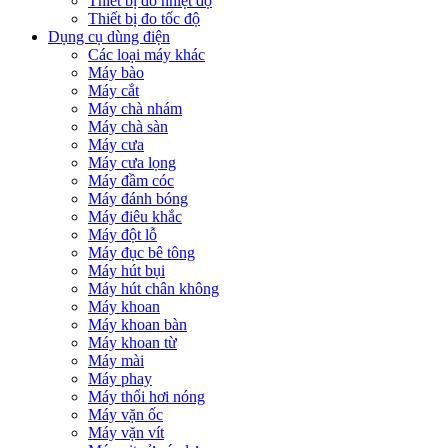
Thiết bị đo nhiệt độ
Thiết bị đo tốc độ
Dụng cụ dùng điện
Các loại máy khác
Máy bào
Máy cắt
Máy chà nhám
Máy chà sàn
Máy cưa
Máy cưa lọng
Máy đầm cóc
Máy đánh bóng
Máy điêu khắc
Máy đột lỗ
Máy đục bê tông
Máy hút bụi
Máy hút chân không
Máy khoan
Máy khoan bàn
Máy khoan từ
Máy mài
Máy phay
Máy thổi hơi nóng
Máy vặn ốc
Máy vặn vít