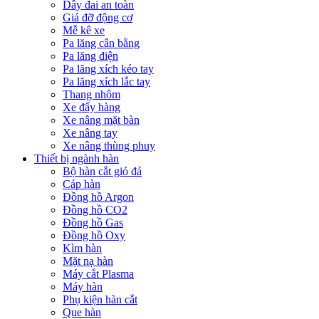
Dây đai an toàn
Giá đỡ động cơ
Mễ kê xe
Pa lăng cân bằng
Pa lăng điện
Pa lăng xích kéo tay
Pa lăng xích lắc tay
Thang nhôm
Xe đẩy hàng
Xe nâng mặt bàn
Xe nâng tay
Xe nâng thùng phuy
Thiết bị ngành hàn
Bộ hàn cắt gió đá
Cáp hàn
Đồng hồ Argon
Đồng hồ CO2
Đồng hồ Gas
Đồng hồ Oxy
Kìm hàn
Mặt nạ hàn
Máy cắt Plasma
Máy hàn
Phụ kiện hàn cắt
Que hàn