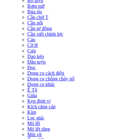
Bộ tuýp
Bơm mỡ
Búa rìu
Cần chữ T
Cần nối
Cần tự động
Cần xiết chỉnh lực
Cảo
Cờ lê
Cưa
Dao kéo
Đầu tuýp
Đục
Dụng cụ cách điện
Dụng cụ chống cháy nổ
Dụng cụ khác
Ê Tô
Giũa
Kẹp định vị
Kích căng cáp
Kìm
Lục giác
Mỏ lết
Mỏ lết răng
Mũi vít