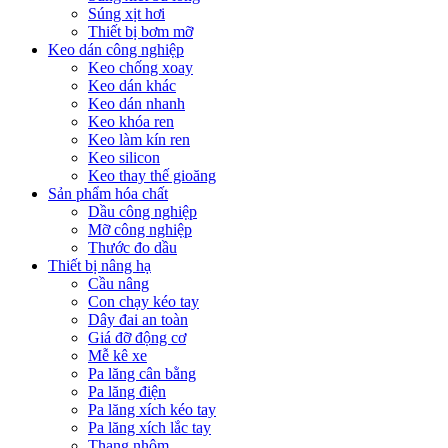
Súng xịt hơi
Thiết bị bơm mỡ
Keo dán công nghiệp
Keo chống xoay
Keo dán khác
Keo dán nhanh
Keo khóa ren
Keo làm kín ren
Keo silicon
Keo thay thế gioăng
Sản phẩm hóa chất
Dầu công nghiệp
Mỡ công nghiệp
Thước đo dầu
Thiết bị nâng hạ
Cầu nâng
Con chạy kéo tay
Dây đai an toàn
Giá đỡ động cơ
Mễ kê xe
Pa lăng cân bằng
Pa lăng điện
Pa lăng xích kéo tay
Pa lăng xích lắc tay
Thang nhôm