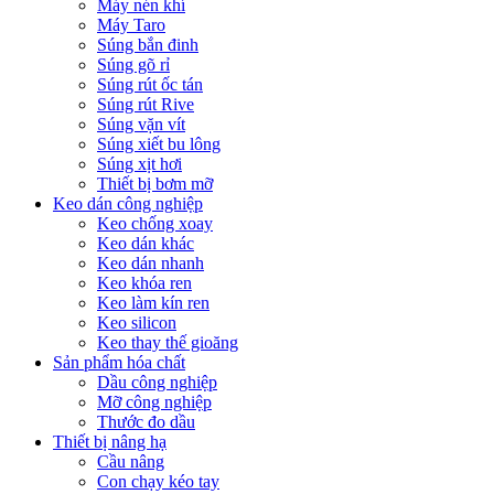
Máy nén khí
Máy Taro
Súng bắn đinh
Súng gõ rỉ
Súng rút ốc tán
Súng rút Rive
Súng vặn vít
Súng xiết bu lông
Súng xịt hơi
Thiết bị bơm mỡ
Keo dán công nghiệp
Keo chống xoay
Keo dán khác
Keo dán nhanh
Keo khóa ren
Keo làm kín ren
Keo silicon
Keo thay thế gioăng
Sản phẩm hóa chất
Dầu công nghiệp
Mỡ công nghiệp
Thước đo dầu
Thiết bị nâng hạ
Cầu nâng
Con chạy kéo tay