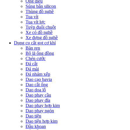
Ống điếu
Súng bắn silicon
Thùng đồ nghề
Tua vít
Tua vít lực
Tuýp đuôi chuột
Xe có đồ nghề
Xe đựng đồ nghề
Dụng cụ cắt gọt cơ khí
Bàn ren
Bộ lã ống đồng
Chén cước
Đá cắt
Đá mài
Đá nhám xếp
Dao cạo bavia
Dao cắt ống
Dao doa lỗ
Dao phay cầu
Dao phay đĩa
Dao phay hợp kim
Dao phay ngón
Dao tiện
Dao tiện hợp kim
Đầu khoan