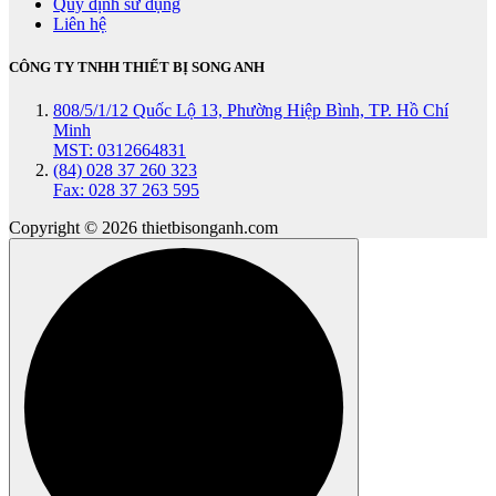
Quy định sử dụng
Liên hệ
CÔNG TY TNHH THIẾT BỊ SONG ANH
808/5/1/12 Quốc Lộ 13, Phường Hiệp Bình, TP. Hồ Chí
Minh
MST: 0312664831
(84) 028 37 260 323
Fax: 028 37 263 595
Copyright © 2026 thietbisonganh.com