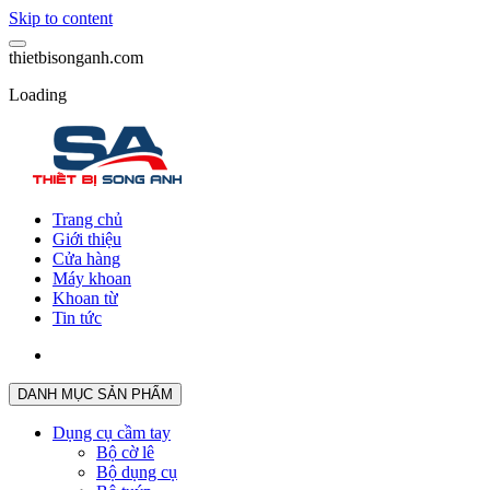
Skip to content
t
h
i
e
t
b
i
s
o
n
g
a
n
h
.
c
o
m
Loading
Trang chủ
Giới thiệu
Cửa hàng
Máy khoan
Khoan từ
Tin tức
DANH MỤC SẢN PHẨM
Dụng cụ cầm tay
Bộ cờ lê
Bộ dụng cụ