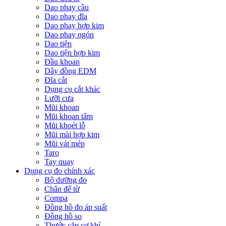
Dao phay cầu
Dao phay đĩa
Dao phay hợp kim
Dao phay ngón
Dao tiện
Dao tiện hợp kim
Đầu khoan
Dây đồng EDM
Đĩa cắt
Dụng cụ cắt khác
Lưỡi cưa
Mũi khoan
Mũi khoan tâm
Mũi khoét lỗ
Mũi mài hợp kim
Mũi vát mép
Taro
Tay quay
Dụng cụ đo chính xác
Bộ dưỡng đo
Chân đế từ
Compa
Đồng hồ đo áp suất
Đồng hồ so
Thước cặp cơ khí