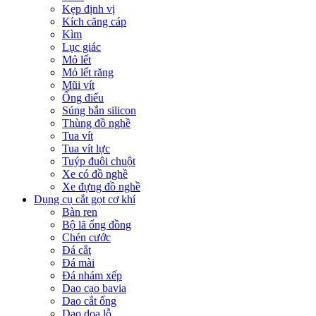
Kẹp định vị
Kích căng cáp
Kìm
Lục giác
Mỏ lết
Mỏ lết răng
Mũi vít
Ống điếu
Súng bắn silicon
Thùng đồ nghề
Tua vít
Tua vít lực
Tuýp đuôi chuột
Xe có đồ nghề
Xe đựng đồ nghề
Dụng cụ cắt gọt cơ khí
Bàn ren
Bộ lã ống đồng
Chén cước
Đá cắt
Đá mài
Đá nhám xếp
Dao cạo bavia
Dao cắt ống
Dao doa lỗ