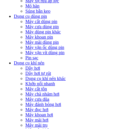
Máy xịt rửa áp lực
Mỏ hàn
Súng bắn keo
Dụng cụ dùng pin
Máy cắt dùng pin
Máy cưa dùng pin
Máy dùng pin khác
Máy khoan pin
Máy mài dùng pin
Máy vặn ốc dùng pin
Máy vặn vít dùng pin
Pin sạc
Dụng cụ khí nén
Dây hơi
Dây hơi tự rút
Dụng cụ khí nén khác
Khớp nối nhanh
Máy cắt tôn
Máy chà nhám hơi
Máy cưa dũa
Máy đánh bóng hơi
Máy đục hơi
Máy khoan hơi
Máy mài hơi
Máy mài trụ