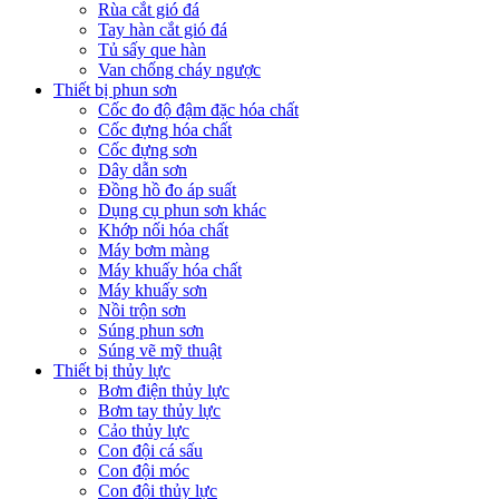
Rùa cắt gió đá
Tay hàn cắt gió đá
Tủ sấy que hàn
Van chống cháy ngược
Thiết bị phun sơn
Cốc đo độ đậm đặc hóa chất
Cốc đựng hóa chất
Cốc đựng sơn
Dây dẫn sơn
Đồng hồ đo áp suất
Dụng cụ phun sơn khác
Khớp nối hóa chất
Máy bơm màng
Máy khuấy hóa chất
Máy khuấy sơn
Nồi trộn sơn
Súng phun sơn
Súng vẽ mỹ thuật
Thiết bị thủy lực
Bơm điện thủy lực
Bơm tay thủy lực
Cảo thủy lực
Con đội cá sấu
Con đội móc
Con đội thủy lực