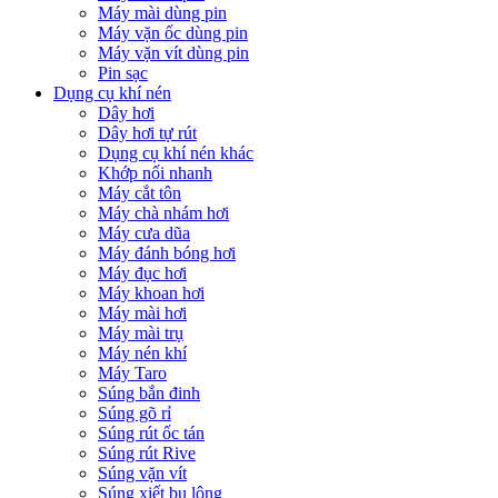
Máy mài dùng pin
Máy vặn ốc dùng pin
Máy vặn vít dùng pin
Pin sạc
Dụng cụ khí nén
Dây hơi
Dây hơi tự rút
Dụng cụ khí nén khác
Khớp nối nhanh
Máy cắt tôn
Máy chà nhám hơi
Máy cưa dũa
Máy đánh bóng hơi
Máy đục hơi
Máy khoan hơi
Máy mài hơi
Máy mài trụ
Máy nén khí
Máy Taro
Súng bắn đinh
Súng gõ rỉ
Súng rút ốc tán
Súng rút Rive
Súng vặn vít
Súng xiết bu lông