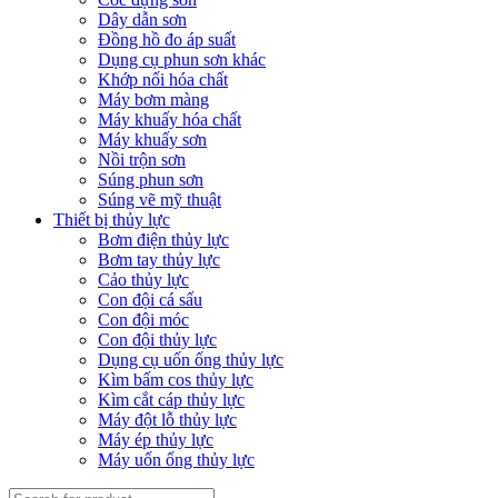
Dây dẫn sơn
Đồng hồ đo áp suất
Dụng cụ phun sơn khác
Khớp nối hóa chất
Máy bơm màng
Máy khuấy hóa chất
Máy khuấy sơn
Nồi trộn sơn
Súng phun sơn
Súng vẽ mỹ thuật
Thiết bị thủy lực
Bơm điện thủy lực
Bơm tay thủy lực
Cảo thủy lực
Con đội cá sấu
Con đội móc
Con đội thủy lực
Dụng cụ uốn ống thủy lực
Kìm bấm cos thủy lực
Kìm cắt cáp thủy lực
Máy đột lỗ thủy lực
Máy ép thủy lực
Máy uốn ống thủy lực