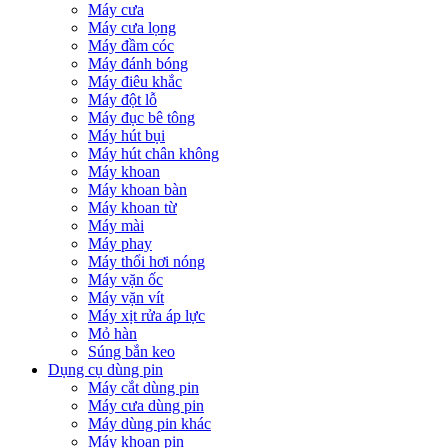
Máy cưa
Máy cưa lọng
Máy đầm cóc
Máy đánh bóng
Máy điêu khắc
Máy đột lỗ
Máy đục bê tông
Máy hút bụi
Máy hút chân không
Máy khoan
Máy khoan bàn
Máy khoan từ
Máy mài
Máy phay
Máy thổi hơi nóng
Máy vặn ốc
Máy vặn vít
Máy xịt rửa áp lực
Mỏ hàn
Súng bắn keo
Dụng cụ dùng pin
Máy cắt dùng pin
Máy cưa dùng pin
Máy dùng pin khác
Máy khoan pin