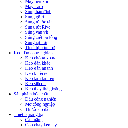
Máy nén khí
Máy Taro
Súng bắn đinh
Súng gõ rỉ
Súng rút ốc tán
Súng rút Rive
Súng vặn vít
Súng xiết bu lông
Súng xịt hơi
Thiết bị bơm mỡ
Keo dán công nghiệp
Keo chống xoay
Keo dán khác
Keo dán nhanh
Keo khóa ren
Keo làm kín ren
Keo silicon
Keo thay thế gioăng
Sản phẩm hóa chất
Dầu công nghiệp
Mỡ công nghiệp
Thước đo dầu
Thiết bị nâng hạ
Cầu nâng
Con chạy kéo tay