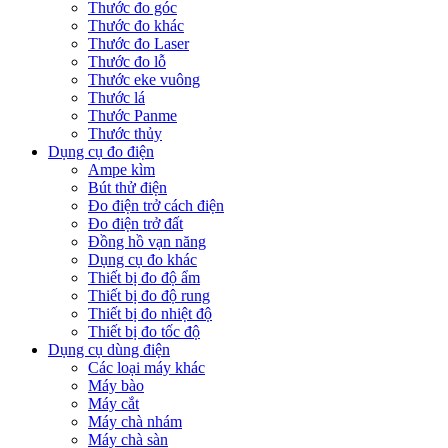
Thước đo góc
Thước đo khác
Thước đo Laser
Thước đo lỗ
Thước eke vuông
Thước lá
Thước Panme
Thước thủy
Dụng cụ đo điện
Ampe kìm
Bút thử điện
Đo điện trở cách điện
Đo điện trở đất
Đồng hồ vạn năng
Dụng cụ đo khác
Thiết bị đo độ ẩm
Thiết bị đo độ rung
Thiết bị đo nhiệt độ
Thiết bị đo tốc độ
Dụng cụ dùng điện
Các loại máy khác
Máy bào
Máy cắt
Máy chà nhám
Máy chà sàn