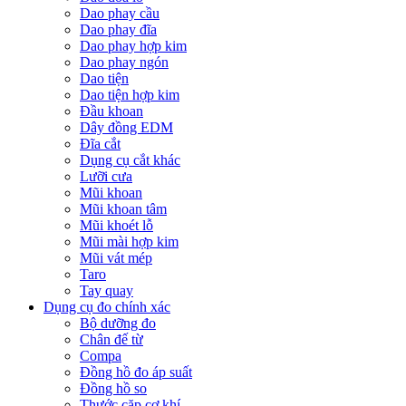
Dao phay cầu
Dao phay đĩa
Dao phay hợp kim
Dao phay ngón
Dao tiện
Dao tiện hợp kim
Đầu khoan
Dây đồng EDM
Đĩa cắt
Dụng cụ cắt khác
Lưỡi cưa
Mũi khoan
Mũi khoan tâm
Mũi khoét lỗ
Mũi mài hợp kim
Mũi vát mép
Taro
Tay quay
Dụng cụ đo chính xác
Bộ dưỡng đo
Chân đế từ
Compa
Đồng hồ đo áp suất
Đồng hồ so
Thước cặp cơ khí