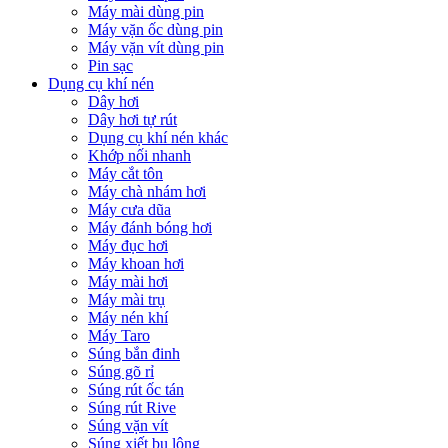
Máy mài dùng pin
Máy vặn ốc dùng pin
Máy vặn vít dùng pin
Pin sạc
Dụng cụ khí nén
Dây hơi
Dây hơi tự rút
Dụng cụ khí nén khác
Khớp nối nhanh
Máy cắt tôn
Máy chà nhám hơi
Máy cưa dũa
Máy đánh bóng hơi
Máy đục hơi
Máy khoan hơi
Máy mài hơi
Máy mài trụ
Máy nén khí
Máy Taro
Súng bắn đinh
Súng gõ rỉ
Súng rút ốc tán
Súng rút Rive
Súng vặn vít
Súng xiết bu lông