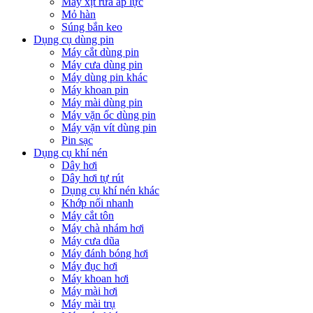
Máy xịt rửa áp lực
Mỏ hàn
Súng bắn keo
Dụng cụ dùng pin
Máy cắt dùng pin
Máy cưa dùng pin
Máy dùng pin khác
Máy khoan pin
Máy mài dùng pin
Máy vặn ốc dùng pin
Máy vặn vít dùng pin
Pin sạc
Dụng cụ khí nén
Dây hơi
Dây hơi tự rút
Dụng cụ khí nén khác
Khớp nối nhanh
Máy cắt tôn
Máy chà nhám hơi
Máy cưa dũa
Máy đánh bóng hơi
Máy đục hơi
Máy khoan hơi
Máy mài hơi
Máy mài trụ