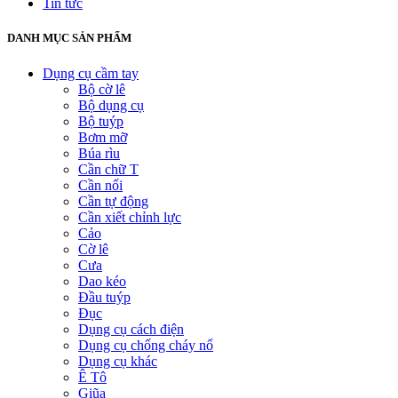
Tin tức
DANH MỤC SẢN PHẨM
Dụng cụ cầm tay
Bộ cờ lê
Bộ dụng cụ
Bộ tuýp
Bơm mỡ
Búa rìu
Cần chữ T
Cần nối
Cần tự động
Cần xiết chỉnh lực
Cảo
Cờ lê
Cưa
Dao kéo
Đầu tuýp
Đục
Dụng cụ cách điện
Dụng cụ chống cháy nổ
Dụng cụ khác
Ê Tô
Giũa