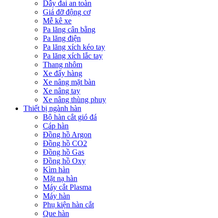
Dây đai an toàn
Giá đỡ động cơ
Mễ kê xe
Pa lăng cân bằng
Pa lăng điện
Pa lăng xích kéo tay
Pa lăng xích lắc tay
Thang nhôm
Xe đẩy hàng
Xe nâng mặt bàn
Xe nâng tay
Xe nâng thùng phuy
Thiết bị ngành hàn
Bộ hàn cắt gió đá
Cáp hàn
Đồng hồ Argon
Đồng hồ CO2
Đồng hồ Gas
Đồng hồ Oxy
Kìm hàn
Mặt nạ hàn
Máy cắt Plasma
Máy hàn
Phụ kiện hàn cắt
Que hàn