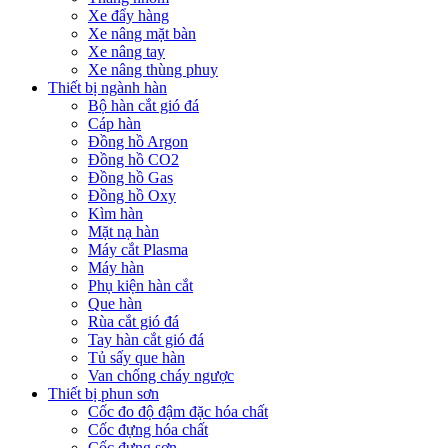
Xe đẩy hàng
Xe nâng mặt bàn
Xe nâng tay
Xe nâng thùng phuy
Thiết bị ngành hàn
Bộ hàn cắt gió đá
Cáp hàn
Đồng hồ Argon
Đồng hồ CO2
Đồng hồ Gas
Đồng hồ Oxy
Kìm hàn
Mặt nạ hàn
Máy cắt Plasma
Máy hàn
Phụ kiện hàn cắt
Que hàn
Rùa cắt gió đá
Tay hàn cắt gió đá
Tủ sấy que hàn
Van chống cháy ngược
Thiết bị phun sơn
Cốc đo độ đậm đặc hóa chất
Cốc đựng hóa chất
Cốc đựng sơn