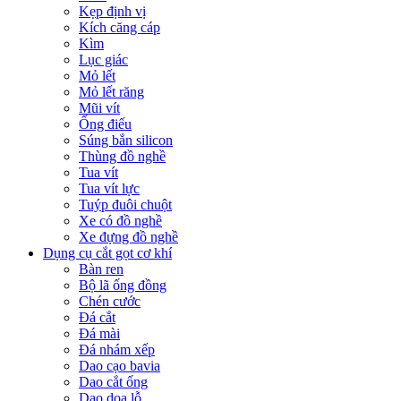
Kẹp định vị
Kích căng cáp
Kìm
Lục giác
Mỏ lết
Mỏ lết răng
Mũi vít
Ống điếu
Súng bắn silicon
Thùng đồ nghề
Tua vít
Tua vít lực
Tuýp đuôi chuột
Xe có đồ nghề
Xe đựng đồ nghề
Dụng cụ cắt gọt cơ khí
Bàn ren
Bộ lã ống đồng
Chén cước
Đá cắt
Đá mài
Đá nhám xếp
Dao cạo bavia
Dao cắt ống
Dao doa lỗ