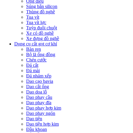
Ống điếu
Súng bắn silicon
Thùng đồ nghề
Tua vít
Tua vít lực
Tuýp đuôi chuột
Xe có đồ nghề
Xe đựng đồ nghề
Dụng cụ cắt gọt cơ khí
Bàn ren
Bộ lã ống đồng
Chén cước
Đá cắt
Đá mài
Đá nhám xếp
Dao cạo bavia
Dao cắt ống
Dao doa lỗ
Dao phay cầu
Dao phay đĩa
Dao phay hợp kim
Dao phay ngón
Dao tiện
Dao tiện hợp kim
Đầu khoan