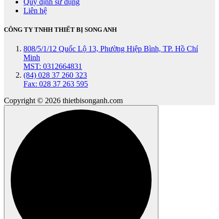
Quy định sử dụng
Liên hệ
CÔNG TY TNHH THIẾT BỊ SONG ANH
808/5/1/12 Quốc Lộ 13, Phường Hiệp Bình, TP. Hồ Chí
Minh
MST: 0312664831
(84) 028 37 260 323
Fax: 028 37 263 595
Copyright © 2026 thietbisonganh.com