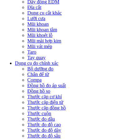
Dây đồng EDM
Đĩa cắt
Dụng cụ cắt khác
Lưỡi cưa
Mũi khoan
Mũi khoan tâm
Mũi khoét lỗ
Mũi mài hợp kim
Mũi vát mép
Taro
Tay quay
Dụng cụ đo chính xác
Bộ dưỡng đo
Chân đế từ
Compa
Đồng hồ đo áp suất
Đồng hồ so
Thước cặp cơ khí
Thước cặp điện tử
Thước cặp đồng hồ
Thước cuộn
Thước đo dầu
Thước đo độ cao
Thước đo độ dày
Thước đo độ sâu