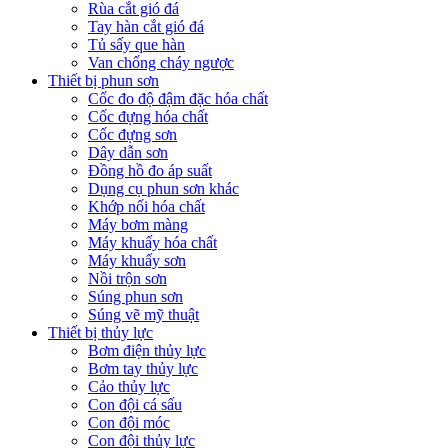
Rùa cắt gió đá
Tay hàn cắt gió đá
Tủ sấy que hàn
Van chống cháy ngược
Thiết bị phun sơn
Cốc đo độ đậm đặc hóa chất
Cốc đựng hóa chất
Cốc đựng sơn
Dây dẫn sơn
Đồng hồ đo áp suất
Dụng cụ phun sơn khác
Khớp nối hóa chất
Máy bơm màng
Máy khuấy hóa chất
Máy khuấy sơn
Nồi trộn sơn
Súng phun sơn
Súng vẽ mỹ thuật
Thiết bị thủy lực
Bơm điện thủy lực
Bơm tay thủy lực
Cảo thủy lực
Con đội cá sấu
Con đội móc
Con đội thủy lực