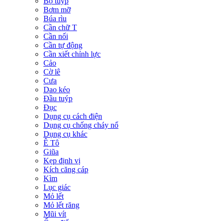
Bộ tuýp
Bơm mỡ
Búa rìu
Cần chữ T
Cần nối
Cần tự động
Cần xiết chỉnh lực
Cảo
Cờ lê
Cưa
Dao kéo
Đầu tuýp
Đục
Dụng cụ cách điện
Dụng cụ chống cháy nổ
Dụng cụ khác
Ê Tô
Giũa
Kẹp định vị
Kích căng cáp
Kìm
Lục giác
Mỏ lết
Mỏ lết răng
Mũi vít