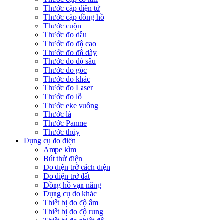
Thước cặp điện tử
Thước cặp đồng hồ
Thước cuộn
Thước đo dầu
Thước đo độ cao
Thước đo độ dày
Thước đo độ sâu
Thước đo góc
Thước đo khác
Thước đo Laser
Thước đo lỗ
Thước eke vuông
Thước lá
Thước Panme
Thước thủy
Dụng cụ đo điện
Ampe kìm
Bút thử điện
Đo điện trở cách điện
Đo điện trở đất
Đồng hồ vạn năng
Dụng cụ đo khác
Thiết bị đo độ ẩm
Thiết bị đo độ rung