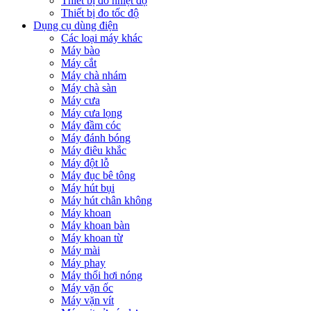
Thiết bị đo nhiệt độ
Thiết bị đo tốc độ
Dụng cụ dùng điện
Các loại máy khác
Máy bào
Máy cắt
Máy chà nhám
Máy chà sàn
Máy cưa
Máy cưa lọng
Máy đầm cóc
Máy đánh bóng
Máy điêu khắc
Máy đột lỗ
Máy đục bê tông
Máy hút bụi
Máy hút chân không
Máy khoan
Máy khoan bàn
Máy khoan từ
Máy mài
Máy phay
Máy thổi hơi nóng
Máy vặn ốc
Máy vặn vít