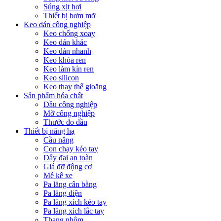
Súng xịt hơi
Thiết bị bơm mỡ
Keo dán công nghiệp
Keo chống xoay
Keo dán khác
Keo dán nhanh
Keo khóa ren
Keo làm kín ren
Keo silicon
Keo thay thế gioăng
Sản phẩm hóa chất
Dầu công nghiệp
Mỡ công nghiệp
Thước đo dầu
Thiết bị nâng hạ
Cầu nâng
Con chạy kéo tay
Dây đai an toàn
Giá đỡ động cơ
Mễ kê xe
Pa lăng cân bằng
Pa lăng điện
Pa lăng xích kéo tay
Pa lăng xích lắc tay
Thang nhôm