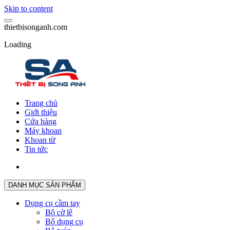
Skip to content
t
h
i
e
t
b
i
s
o
n
g
a
n
h
.
c
o
m
Loading
Trang chủ
Giới thiệu
Cửa hàng
Máy khoan
Khoan từ
Tin tức
DANH MỤC SẢN PHẨM
Dụng cụ cầm tay
Bộ cờ lê
Bộ dụng cụ