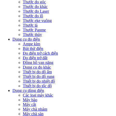
Thước đo góc
Thước đo khác
Thước đo Laser
Thước đo lỗ
Thước eke vuông
Thước lá
Thước Panme
Thước thủy
Dụng cụ đo điện
Ampe kìm
Bút thử điện
Đo điện trở cách điện
Đo điện trở đất
Đồng hồ vạn năng
Dụng cụ đo khác
Thiết bị đo độ ẩm
Thiết bị đo độ rung
Thiết bị đo nhiệt độ
Thiết bị đo tốc độ
Dụng cụ dùng điện
Các loại máy khác
Máy bào
Máy cắt
Máy chà nhám
Máy chà sàn