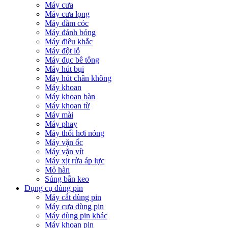
Máy cưa
Máy cưa lọng
Máy đầm cóc
Máy đánh bóng
Máy điêu khắc
Máy đột lỗ
Máy đục bê tông
Máy hút bụi
Máy hút chân không
Máy khoan
Máy khoan bàn
Máy khoan từ
Máy mài
Máy phay
Máy thổi hơi nóng
Máy vặn ốc
Máy vặn vít
Máy xịt rửa áp lực
Mỏ hàn
Súng bắn keo
Dụng cụ dùng pin
Máy cắt dùng pin
Máy cưa dùng pin
Máy dùng pin khác
Máy khoan pin