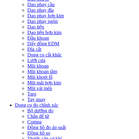
Dao phay cầu
Dao phay đĩa
Dao phay hợp kim
Dao phay ngón
Dao tiện
Dao tiện hợp kim
Đầu khoan
Dây đồng EDM
Đĩa cắt
Dụng cụ cắt khác
Lưỡi cưa
Mũi khoan
Mũi khoan tâm
Mũi khoét lỗ
Mũi mài hợp kim
Mũi vát mép
Taro
Tay quay
Dụng cụ đo chính xác
Bộ dưỡng đo
Chân đế từ
Compa
Đồng hồ đo áp suất
Đồng hồ so
Thước cặp cơ khí