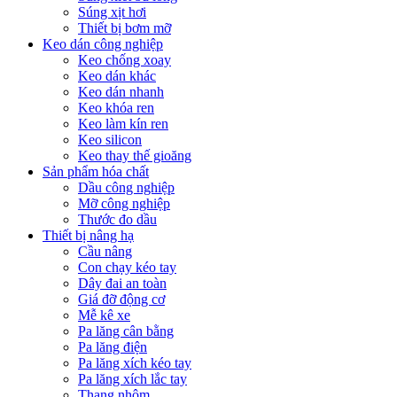
Súng xịt hơi
Thiết bị bơm mỡ
Keo dán công nghiệp
Keo chống xoay
Keo dán khác
Keo dán nhanh
Keo khóa ren
Keo làm kín ren
Keo silicon
Keo thay thế gioăng
Sản phẩm hóa chất
Dầu công nghiệp
Mỡ công nghiệp
Thước đo dầu
Thiết bị nâng hạ
Cầu nâng
Con chạy kéo tay
Dây đai an toàn
Giá đỡ động cơ
Mễ kê xe
Pa lăng cân bằng
Pa lăng điện
Pa lăng xích kéo tay
Pa lăng xích lắc tay
Thang nhôm