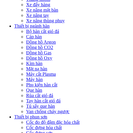
Xe đẩy hàng
Xe nâng mặt bàn
Xe nâng tay
Xe nâng thùng phuy
Thiết bị ngành hàn
Bộ hàn cắt gió đá
Cáp hàn
Đồng hồ Argon
Đồng hồ CO2
Đồng hồ Gas
Đồng hồ Oxy
Kìm hàn
Mặt nạ hàn
Máy cắt Plasma
Máy hàn
Phụ kiện hàn cắt
Que hàn
Rùa cắt gió đá
Tay hàn cắt gió đá
Tủ sấy que hàn
Van chống cháy ngược
Thiết bị phun sơn
Cốc đo độ đậm đặc hóa chất
Cốc đựng hóa chất
Cốc đựng sơn