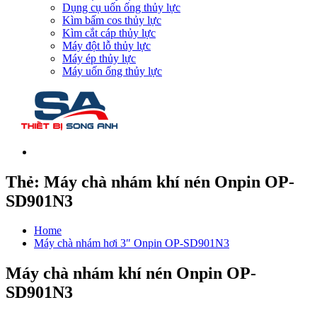
Dụng cụ uốn ống thủy lực
Kìm bấm cos thủy lực
Kìm cắt cáp thủy lực
Máy đột lỗ thủy lực
Máy ép thủy lực
Máy uốn ống thủy lực
Thẻ:
Máy chà nhám khí nén Onpin OP-
SD901N3
Home
Máy chà nhám hơi 3″ Onpin OP-SD901N3
Máy chà nhám khí nén Onpin OP-
SD901N3