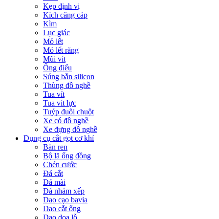
Kẹp định vị
Kích căng cáp
Kìm
Lục giác
Mỏ lết
Mỏ lết răng
Mũi vít
Ống điếu
Súng bắn silicon
Thùng đồ nghề
Tua vít
Tua vít lực
Tuýp đuôi chuột
Xe có đồ nghề
Xe đựng đồ nghề
Dụng cụ cắt gọt cơ khí
Bàn ren
Bộ lã ống đồng
Chén cước
Đá cắt
Đá mài
Đá nhám xếp
Dao cạo bavia
Dao cắt ống
Dao doa lỗ