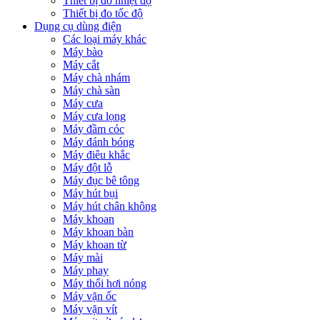
Thiết bị đo nhiệt độ
Thiết bị đo tốc độ
Dụng cụ dùng điện
Các loại máy khác
Máy bào
Máy cắt
Máy chà nhám
Máy chà sàn
Máy cưa
Máy cưa lọng
Máy đầm cóc
Máy đánh bóng
Máy điêu khắc
Máy đột lỗ
Máy đục bê tông
Máy hút bụi
Máy hút chân không
Máy khoan
Máy khoan bàn
Máy khoan từ
Máy mài
Máy phay
Máy thổi hơi nóng
Máy vặn ốc
Máy vặn vít