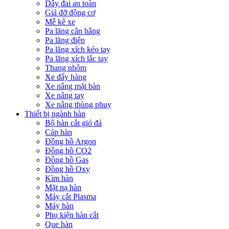
Dây đai an toàn
Giá đỡ động cơ
Mễ kê xe
Pa lăng cân bằng
Pa lăng điện
Pa lăng xích kéo tay
Pa lăng xích lắc tay
Thang nhôm
Xe đẩy hàng
Xe nâng mặt bàn
Xe nâng tay
Xe nâng thùng phuy
Thiết bị ngành hàn
Bộ hàn cắt gió đá
Cáp hàn
Đồng hồ Argon
Đồng hồ CO2
Đồng hồ Gas
Đồng hồ Oxy
Kìm hàn
Mặt nạ hàn
Máy cắt Plasma
Máy hàn
Phụ kiện hàn cắt
Que hàn