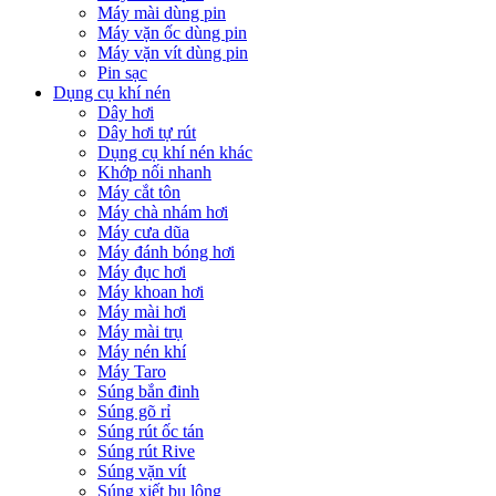
Máy mài dùng pin
Máy vặn ốc dùng pin
Máy vặn vít dùng pin
Pin sạc
Dụng cụ khí nén
Dây hơi
Dây hơi tự rút
Dụng cụ khí nén khác
Khớp nối nhanh
Máy cắt tôn
Máy chà nhám hơi
Máy cưa dũa
Máy đánh bóng hơi
Máy đục hơi
Máy khoan hơi
Máy mài hơi
Máy mài trụ
Máy nén khí
Máy Taro
Súng bắn đinh
Súng gõ rỉ
Súng rút ốc tán
Súng rút Rive
Súng vặn vít
Súng xiết bu lông