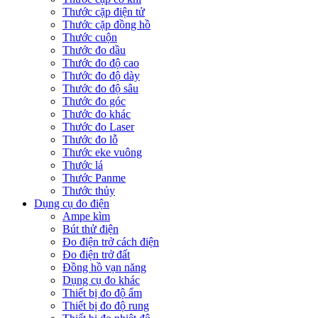
Thước cặp điện tử
Thước cặp đồng hồ
Thước cuộn
Thước đo dầu
Thước đo độ cao
Thước đo độ dày
Thước đo độ sâu
Thước đo góc
Thước đo khác
Thước đo Laser
Thước đo lỗ
Thước eke vuông
Thước lá
Thước Panme
Thước thủy
Dụng cụ đo điện
Ampe kìm
Bút thử điện
Đo điện trở cách điện
Đo điện trở đất
Đồng hồ vạn năng
Dụng cụ đo khác
Thiết bị đo độ ẩm
Thiết bị đo độ rung