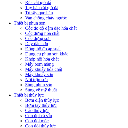
Rùa cắt gió đá
Tay hàn cắt gió đá
Tủ sấy que hàn
Van chống cháy ngược
Thiết bị phun sơn
Cốc đo độ đậm đặc hóa chất
Cốc đựng hóa chất
Cốc đựng sơn
Dây dẫn sơn
Đồng hồ đo áp suất
Dụng cụ phun sơn khác
Khớp nối hóa chất
Máy bơm màng
Máy khuấy hóa chất
Máy khuấy sơn
Nồi trộn sơn
Súng phun sơn
Súng vẽ mỹ thuật
Thiết bị thủy lực
Bơm điện thủy lực
Bơm tay thủy lực
Cảo thủy lực
Con đội cá sấu
Con đội móc
Con đội thủy lực