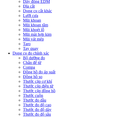
Dây đồng EDM
Đĩa cắt
Dụng cụ cắt khác
Lưỡi cưa
Mũi khoan
Mũi khoan tâm
Mũi khoét lỗ
Mũi mài hợp kim
Mũi vát mép
Taro
Tay quay
Dụng cụ đo chính xác
Bộ dưỡng đo
Chân đế từ
Compa
Đồng hồ đo áp suất
Đồng hồ so
Thước cặp cơ khí
Thước cặp điện tử
Thước cặp đồng hồ
Thước cuộn
Thước đo dầu
Thước đo độ cao
Thước đo độ dày
Thước đo độ sâu