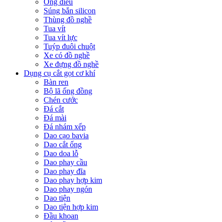
Ống điếu
Súng bắn silicon
Thùng đồ nghề
Tua vít
Tua vít lực
Tuýp đuôi chuột
Xe có đồ nghề
Xe đựng đồ nghề
Dụng cụ cắt gọt cơ khí
Bàn ren
Bộ lã ống đồng
Chén cước
Đá cắt
Đá mài
Đá nhám xếp
Dao cạo bavia
Dao cắt ống
Dao doa lỗ
Dao phay cầu
Dao phay đĩa
Dao phay hợp kim
Dao phay ngón
Dao tiện
Dao tiện hợp kim
Đầu khoan