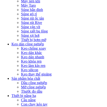
Máy nén khí
Máy Taro
Súng bắn đinh
Súng gõ rỉ
Súng rút ốc tán
Súng rút Rive
Súng vặn vít
Súng xiết bu lông
Súng xịt hơi
Thiết bị bơm mỡ
Keo dán công nghiệp
Keo chống xoay
Keo dán khác
Keo dán nhanh
Keo khóa ren
Keo làm kín ren
Keo silicon
Keo thay thế gioăng
Sản phẩm hóa chất
Dầu công nghiệp
Mỡ công nghiệp
Thước đo dầu
Thiết bị nâng hạ
Cầu nâng
Con chạy kéo tay