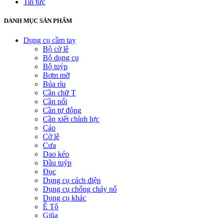
Tin tức
DANH MỤC SẢN PHẨM
Dụng cụ cầm tay
Bộ cờ lê
Bộ dụng cụ
Bộ tuýp
Bơm mỡ
Búa rìu
Cần chữ T
Cần nối
Cần tự động
Cần xiết chỉnh lực
Cảo
Cờ lê
Cưa
Dao kéo
Đầu tuýp
Đục
Dụng cụ cách điện
Dụng cụ chống cháy nổ
Dụng cụ khác
Ê Tô
Giũa