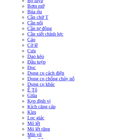
Bộ tuýp
Bơm mỡ
Búa rìu
Cần chữ T
Cần nối
Cần tự động
Cần xiết chỉnh lực
Cảo
Cờ lê
Cưa
Dao kéo
Đầu tuýp
Đục
Dụng cụ cách điện
Dụng cụ chống cháy nổ
Dụng cụ khác
Ê Tô
Giũa
Kẹp định vị
Kích căng cáp
Kìm
Lục giác
Mỏ lết
Mỏ lết răng
Mũi vít