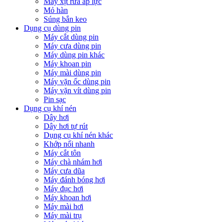
Máy xịt rửa áp lực
Mỏ hàn
Súng bắn keo
Dụng cụ dùng pin
Máy cắt dùng pin
Máy cưa dùng pin
Máy dùng pin khác
Máy khoan pin
Máy mài dùng pin
Máy vặn ốc dùng pin
Máy vặn vít dùng pin
Pin sạc
Dụng cụ khí nén
Dây hơi
Dây hơi tự rút
Dụng cụ khí nén khác
Khớp nối nhanh
Máy cắt tôn
Máy chà nhám hơi
Máy cưa dũa
Máy đánh bóng hơi
Máy đục hơi
Máy khoan hơi
Máy mài hơi
Máy mài trụ