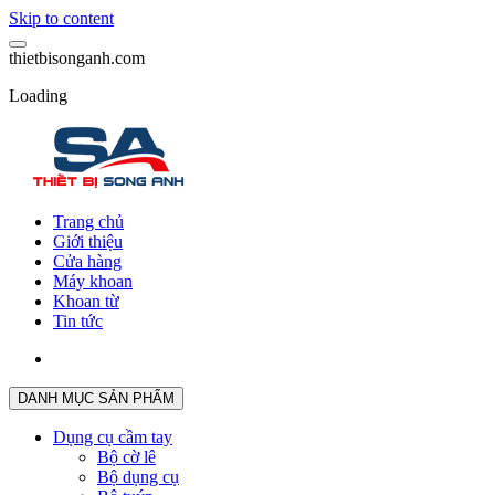
Skip to content
t
h
i
e
t
b
i
s
o
n
g
a
n
h
.
c
o
m
Loading
Trang chủ
Giới thiệu
Cửa hàng
Máy khoan
Khoan từ
Tin tức
DANH MỤC SẢN PHẨM
Dụng cụ cầm tay
Bộ cờ lê
Bộ dụng cụ