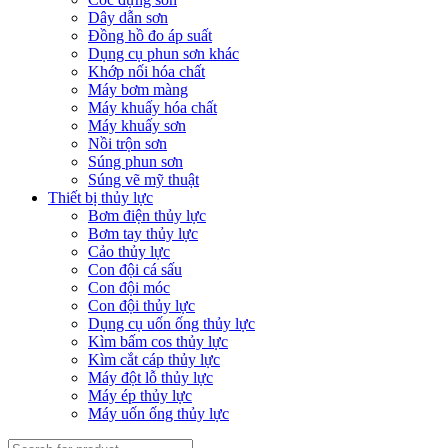
Dây dẫn sơn
Đồng hồ đo áp suất
Dụng cụ phun sơn khác
Khớp nối hóa chất
Máy bơm màng
Máy khuấy hóa chất
Máy khuấy sơn
Nồi trộn sơn
Súng phun sơn
Súng vẽ mỹ thuật
Thiết bị thủy lực
Bơm điện thủy lực
Bơm tay thủy lực
Cảo thủy lực
Con đội cá sấu
Con đội móc
Con đội thủy lực
Dụng cụ uốn ống thủy lực
Kìm bấm cos thủy lực
Kìm cắt cáp thủy lực
Máy đột lỗ thủy lực
Máy ép thủy lực
Máy uốn ống thủy lực