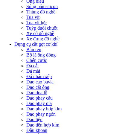
Ống điếu
Súng bắn silicon
Thùng đồ nghề
Tua vít
Tua vít lực
Tuýp đuôi chuột
Xe có đồ nghề
Xe đựng đồ nghề
Dụng cụ cắt gọt cơ khí
Bàn ren
Bộ lã ống đồng
Chén cước
Đá cắt
Đá mài
Đá nhám xếp
Dao cạo bavia
Dao cắt ống
Dao doa lỗ
Dao phay cầu
Dao phay đĩa
Dao phay hợp kim
Dao phay ngón
Dao tiện
Dao tiện hợp kim
Đầu khoan