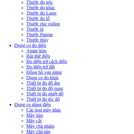
Thước đo góc
Thước đo khác
Thước đo Laser
Thước đo lỗ
Thước eke vuông
Thước lá
Thước Panme
Thước thủy
Dụng cụ đo điện
Ampe kìm
Bút thử điện
Đo điện trở cách điện
Đo điện trở đất
Đồng hồ vạn năng
Dụng cụ đo khác
Thiết bị đo độ ẩm
Thiết bị đo độ rung
Thiết bị đo nhiệt độ
Thiết bị đo tốc độ
Dụng cụ dùng điện
Các loại máy khác
Máy bào
Máy cắt
Máy chà nhám
Máy chà sàn