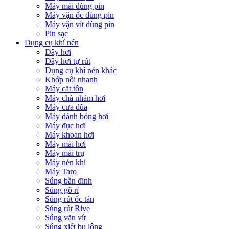
Máy mài dùng pin
Máy vặn ốc dùng pin
Máy vặn vít dùng pin
Pin sạc
Dụng cụ khí nén
Dây hơi
Dây hơi tự rút
Dụng cụ khí nén khác
Khớp nối nhanh
Máy cắt tôn
Máy chà nhám hơi
Máy cưa dũa
Máy đánh bóng hơi
Máy đục hơi
Máy khoan hơi
Máy mài hơi
Máy mài trụ
Máy nén khí
Máy Taro
Súng bắn đinh
Súng gõ rỉ
Súng rút ốc tán
Súng rút Rive
Súng vặn vít
Súng xiết bu lông