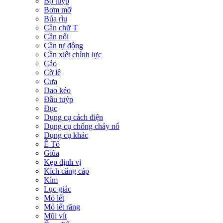
Bộ tuýp
Bơm mỡ
Búa rìu
Cần chữ T
Cần nối
Cần tự động
Cần xiết chỉnh lực
Cảo
Cờ lê
Cưa
Dao kéo
Đầu tuýp
Đục
Dụng cụ cách điện
Dụng cụ chống cháy nổ
Dụng cụ khác
Ê Tô
Giũa
Kẹp định vị
Kích căng cáp
Kìm
Lục giác
Mỏ lết
Mỏ lết răng
Mũi vít