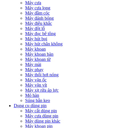
Máy cưa
Máy cưa lọng
Máy đầm cóc
Máy đánh bóng
Máy điêu khắc
Máy đột lỗ
Máy đục bê tông
Máy hút bụi
Máy hút chân không
Máy khoan
Máy khoan bàn
Máy khoan từ
Máy mài
Máy phay
Máy thổi hơi nóng
Máy vặn ốc
Máy vặn vít
Máy xịt rửa áp lực
Mỏ hàn
Súng bắn keo
Dụng cụ dùng pin
Máy cắt dùng pin
Máy cưa dùng pin
Máy dùng pin khác
Máy khoan pin