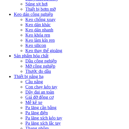
Súng xịt hơi
Thiết bị bơm mỡ
Keo dán công nghiệp
Keo chống xoay
Keo dán khác
Keo dán nhanh
Keo khóa ren
Keo làm kín ren
Keo silicon
Keo thay thế gioăng
Sản phẩm hóa chất
Dầu công nghiệp
Mỡ công nghiệp
Thước đo dầu
Thiết bị nâng hạ
Cầu nâng
Con chạy kéo tay
Dây đai an toàn
Giá đỡ động cơ
Mễ kê xe
Pa lăng cân bằng
Pa lăng điện
Pa lăng xích kéo tay
Pa lăng xích lắc tay
Thang nhôm