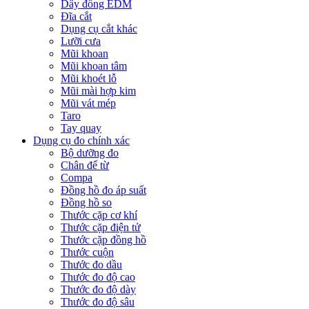
Dây đồng EDM
Đĩa cắt
Dụng cụ cắt khác
Lưỡi cưa
Mũi khoan
Mũi khoan tâm
Mũi khoét lỗ
Mũi mài hợp kim
Mũi vát mép
Taro
Tay quay
Dụng cụ đo chính xác
Bộ dưỡng đo
Chân đế từ
Compa
Đồng hồ đo áp suất
Đồng hồ so
Thước cặp cơ khí
Thước cặp điện tử
Thước cặp đồng hồ
Thước cuộn
Thước đo dầu
Thước đo độ cao
Thước đo độ dày
Thước đo độ sâu