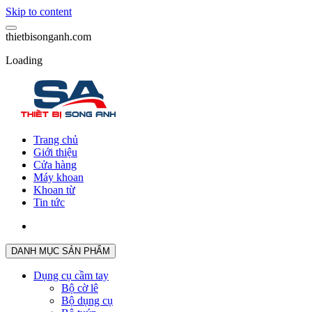
Skip to content
t
h
i
e
t
b
i
s
o
n
g
a
n
h
.
c
o
m
Loading
Trang chủ
Giới thiệu
Cửa hàng
Máy khoan
Khoan từ
Tin tức
DANH MỤC SẢN PHẨM
Dụng cụ cầm tay
Bộ cờ lê
Bộ dụng cụ