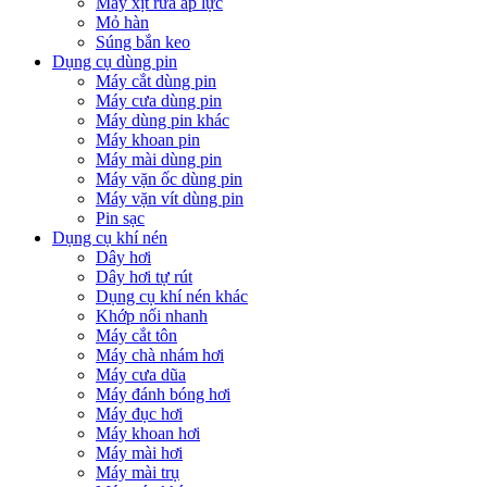
Máy xịt rửa áp lực
Mỏ hàn
Súng bắn keo
Dụng cụ dùng pin
Máy cắt dùng pin
Máy cưa dùng pin
Máy dùng pin khác
Máy khoan pin
Máy mài dùng pin
Máy vặn ốc dùng pin
Máy vặn vít dùng pin
Pin sạc
Dụng cụ khí nén
Dây hơi
Dây hơi tự rút
Dụng cụ khí nén khác
Khớp nối nhanh
Máy cắt tôn
Máy chà nhám hơi
Máy cưa dũa
Máy đánh bóng hơi
Máy đục hơi
Máy khoan hơi
Máy mài hơi
Máy mài trụ