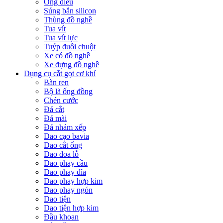
Ống điếu
Súng bắn silicon
Thùng đồ nghề
Tua vít
Tua vít lực
Tuýp đuôi chuột
Xe có đồ nghề
Xe đựng đồ nghề
Dụng cụ cắt gọt cơ khí
Bàn ren
Bộ lã ống đồng
Chén cước
Đá cắt
Đá mài
Đá nhám xếp
Dao cạo bavia
Dao cắt ống
Dao doa lỗ
Dao phay cầu
Dao phay đĩa
Dao phay hợp kim
Dao phay ngón
Dao tiện
Dao tiện hợp kim
Đầu khoan