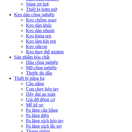
Súng xịt hơi
Thiết bị bơm mỡ
Keo dán công nghiệp
Keo chống xoay
Keo dán khác
Keo dán nhanh
Keo khóa ren
Keo làm kín ren
Keo silicon
Keo thay thế gioăng
Sản phẩm hóa chất
Dầu công nghiệp
Mỡ công nghiệp
Thước đo dầu
Thiết bị nâng hạ
Cầu nâng
Con chạy kéo tay
Dây đai an toàn
Giá đỡ động cơ
Mễ kê xe
Pa lăng cân bằng
Pa lăng điện
Pa lăng xích kéo tay
Pa lăng xích lắc tay
Thang nhôm