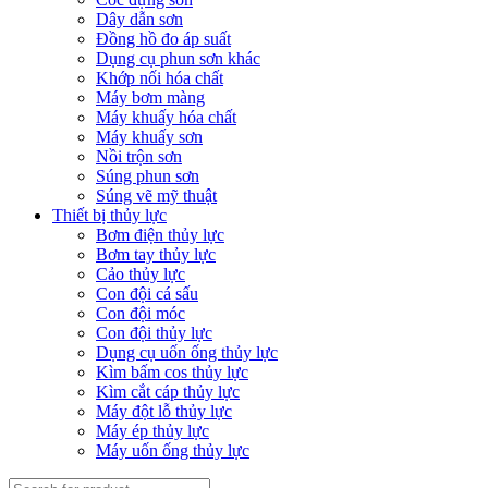
Dây dẫn sơn
Đồng hồ đo áp suất
Dụng cụ phun sơn khác
Khớp nối hóa chất
Máy bơm màng
Máy khuấy hóa chất
Máy khuấy sơn
Nồi trộn sơn
Súng phun sơn
Súng vẽ mỹ thuật
Thiết bị thủy lực
Bơm điện thủy lực
Bơm tay thủy lực
Cảo thủy lực
Con đội cá sấu
Con đội móc
Con đội thủy lực
Dụng cụ uốn ống thủy lực
Kìm bấm cos thủy lực
Kìm cắt cáp thủy lực
Máy đột lỗ thủy lực
Máy ép thủy lực
Máy uốn ống thủy lực