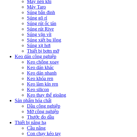
Máy nén khí
Máy Taro
Súng bắn đinh
Súng gõ rỉ
Súng rút ốc tán
Súng rút Rive
Súng vặn vít
Súng xiết bu lông
Súng xịt hơi
Thiết bị bơm mỡ
Keo dán công nghiệp
Keo chống xoay
Keo dán khác
Keo dán nhanh
Keo khóa ren
Keo làm kín ren
Keo silicon
Keo thay thế gioăng
Sản phẩm hóa chất
Dầu công nghiệp
Mỡ công nghiệp
Thước đo dầu
Thiết bị nâng hạ
Cầu nâng
Con chạy kéo tay