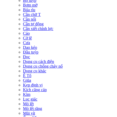
Bộ tuýp
Bơm mỡ
Búa rìu
Cần chữ T
Cần nối
Cần tự động
Cần xiết chỉnh lực
Cảo
Cờ lê
Cưa
Dao kéo
Đầu tuýp
Đục
Dụng cụ cách điện
Dụng cụ chống cháy nổ
Dụng cụ khác
Ê Tô
Giũa
Kẹp định vị
Kích căng cáp
Kìm
Lục giác
Mỏ lết
Mỏ lết răng
Mũi vít