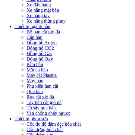
Xe đẩy hàng
Xe nâng mặt bàn
Xe nâng tay
Xe nâng thùng phuy
Thiết bị ngành hàn
Bộ hàn cắt gió đá
Cáp hàn
Đồng hồ Argon
Đồng hồ CO2
Đồng hồ Gas
Đồng hồ Oxy
Kìm hàn
Mặt nạ hàn
Máy cắt Plasma
Máy hàn
Phụ kiện hàn cắt
Que hàn
Rùa cắt gió đá
Tay hàn cắt gió đá
Tủ sấy que hàn
Van chống cháy ngược
Thiết bị phun sơn
Cốc đo độ đậm đặc hóa chất
Cốc đựng hóa chất
Cốc đựng sơn