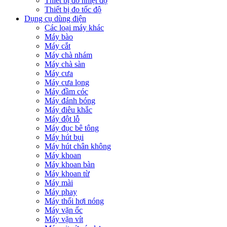
Thiết bị đo nhiệt độ
Thiết bị đo tốc độ
Dụng cụ dùng điện
Các loại máy khác
Máy bào
Máy cắt
Máy chà nhám
Máy chà sàn
Máy cưa
Máy cưa lọng
Máy đầm cóc
Máy đánh bóng
Máy điêu khắc
Máy đột lỗ
Máy đục bê tông
Máy hút bụi
Máy hút chân không
Máy khoan
Máy khoan bàn
Máy khoan từ
Máy mài
Máy phay
Máy thổi hơi nóng
Máy vặn ốc
Máy vặn vít