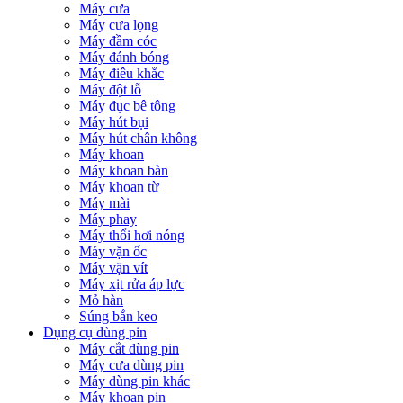
Máy cưa
Máy cưa lọng
Máy đầm cóc
Máy đánh bóng
Máy điêu khắc
Máy đột lỗ
Máy đục bê tông
Máy hút bụi
Máy hút chân không
Máy khoan
Máy khoan bàn
Máy khoan từ
Máy mài
Máy phay
Máy thổi hơi nóng
Máy vặn ốc
Máy vặn vít
Máy xịt rửa áp lực
Mỏ hàn
Súng bắn keo
Dụng cụ dùng pin
Máy cắt dùng pin
Máy cưa dùng pin
Máy dùng pin khác
Máy khoan pin