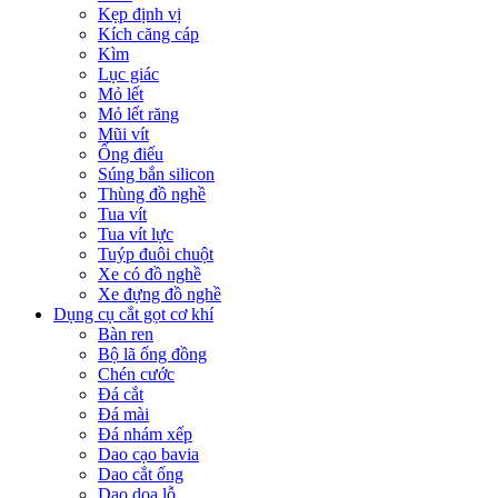
Kẹp định vị
Kích căng cáp
Kìm
Lục giác
Mỏ lết
Mỏ lết răng
Mũi vít
Ống điếu
Súng bắn silicon
Thùng đồ nghề
Tua vít
Tua vít lực
Tuýp đuôi chuột
Xe có đồ nghề
Xe đựng đồ nghề
Dụng cụ cắt gọt cơ khí
Bàn ren
Bộ lã ống đồng
Chén cước
Đá cắt
Đá mài
Đá nhám xếp
Dao cạo bavia
Dao cắt ống
Dao doa lỗ