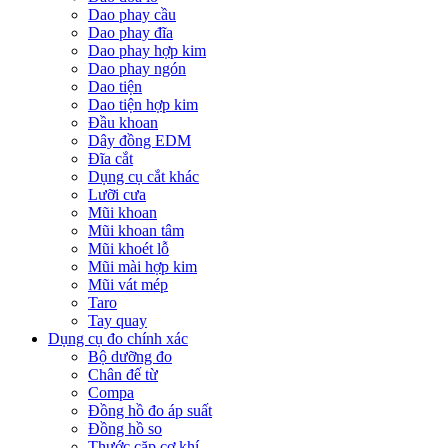
Dao phay cầu
Dao phay đĩa
Dao phay hợp kim
Dao phay ngón
Dao tiện
Dao tiện hợp kim
Đầu khoan
Dây đồng EDM
Đĩa cắt
Dụng cụ cắt khác
Lưỡi cưa
Mũi khoan
Mũi khoan tâm
Mũi khoét lỗ
Mũi mài hợp kim
Mũi vát mép
Taro
Tay quay
Dụng cụ đo chính xác
Bộ dưỡng đo
Chân đế từ
Compa
Đồng hồ đo áp suất
Đồng hồ so
Thước cặp cơ khí