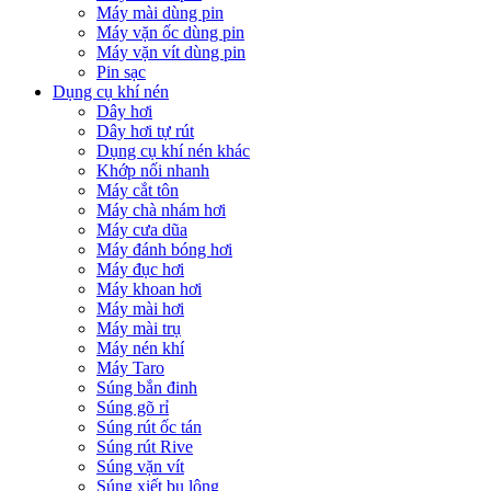
Máy mài dùng pin
Máy vặn ốc dùng pin
Máy vặn vít dùng pin
Pin sạc
Dụng cụ khí nén
Dây hơi
Dây hơi tự rút
Dụng cụ khí nén khác
Khớp nối nhanh
Máy cắt tôn
Máy chà nhám hơi
Máy cưa dũa
Máy đánh bóng hơi
Máy đục hơi
Máy khoan hơi
Máy mài hơi
Máy mài trụ
Máy nén khí
Máy Taro
Súng bắn đinh
Súng gõ rỉ
Súng rút ốc tán
Súng rút Rive
Súng vặn vít
Súng xiết bu lông