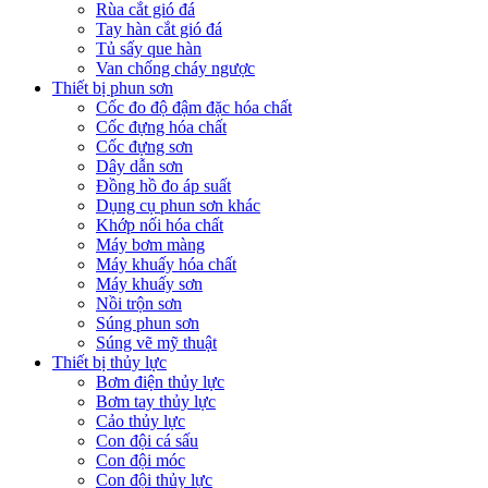
Rùa cắt gió đá
Tay hàn cắt gió đá
Tủ sấy que hàn
Van chống cháy ngược
Thiết bị phun sơn
Cốc đo độ đậm đặc hóa chất
Cốc đựng hóa chất
Cốc đựng sơn
Dây dẫn sơn
Đồng hồ đo áp suất
Dụng cụ phun sơn khác
Khớp nối hóa chất
Máy bơm màng
Máy khuấy hóa chất
Máy khuấy sơn
Nồi trộn sơn
Súng phun sơn
Súng vẽ mỹ thuật
Thiết bị thủy lực
Bơm điện thủy lực
Bơm tay thủy lực
Cảo thủy lực
Con đội cá sấu
Con đội móc
Con đội thủy lực