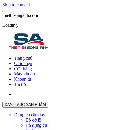
Skip to content
t
h
i
e
t
b
i
s
o
n
g
a
n
h
.
c
o
m
Loading
Trang chủ
Giới thiệu
Cửa hàng
Máy khoan
Khoan từ
Tin tức
DANH MỤC SẢN PHẨM
Dụng cụ cầm tay
Bộ cờ lê
Bộ dụng cụ