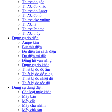
Thước đo góc
Thước đo khác
Thước đo Laser
Thước đo lỗ
Thước eke vuông
Thước lá
Thước Panme
Thước thủy
Dụng cụ đo điện
Ampe kìm
Bút thử điện
Đo điện trở cách điện
Đo điện trở đất
Đồng hồ vạn năng
Dụng cụ đo khác
Thiết bị đo độ ẩm
Thiết bị đo độ rung
Thiết bị đo nhiệt độ
Thiết bị đo tốc độ
Dụng cụ dùng điện
Các loại máy khác
Máy bào
Máy cắt
Máy chà nhám
Máy chà sàn