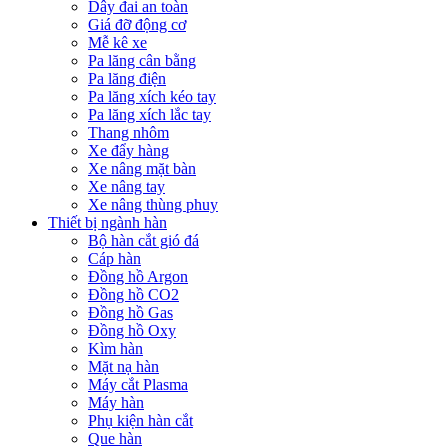
Dây đai an toàn
Giá đỡ động cơ
Mễ kê xe
Pa lăng cân bằng
Pa lăng điện
Pa lăng xích kéo tay
Pa lăng xích lắc tay
Thang nhôm
Xe đẩy hàng
Xe nâng mặt bàn
Xe nâng tay
Xe nâng thùng phuy
Thiết bị ngành hàn
Bộ hàn cắt gió đá
Cáp hàn
Đồng hồ Argon
Đồng hồ CO2
Đồng hồ Gas
Đồng hồ Oxy
Kìm hàn
Mặt nạ hàn
Máy cắt Plasma
Máy hàn
Phụ kiện hàn cắt
Que hàn