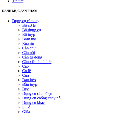
Tin tức
DANH MỤC SẢN PHẨM
Dụng cụ cầm tay
Bộ cờ lê
Bộ dụng cụ
Bộ tuýp
Bơm mỡ
Búa rìu
Cần chữ T
Cần nối
Cần tự động
Cần xiết chỉnh lực
Cảo
Cờ lê
Cưa
Dao kéo
Đầu tuýp
Đục
Dụng cụ cách điện
Dụng cụ chống cháy nổ
Dụng cụ khác
Ê Tô
Giũa