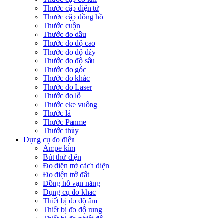
Thước cặp điện tử
Thước cặp đồng hồ
Thước cuộn
Thước đo dầu
Thước đo độ cao
Thước đo độ dày
Thước đo độ sâu
Thước đo góc
Thước đo khác
Thước đo Laser
Thước đo lỗ
Thước eke vuông
Thước lá
Thước Panme
Thước thủy
Dụng cụ đo điện
Ampe kìm
Bút thử điện
Đo điện trở cách điện
Đo điện trở đất
Đồng hồ vạn năng
Dụng cụ đo khác
Thiết bị đo độ ẩm
Thiết bị đo độ rung