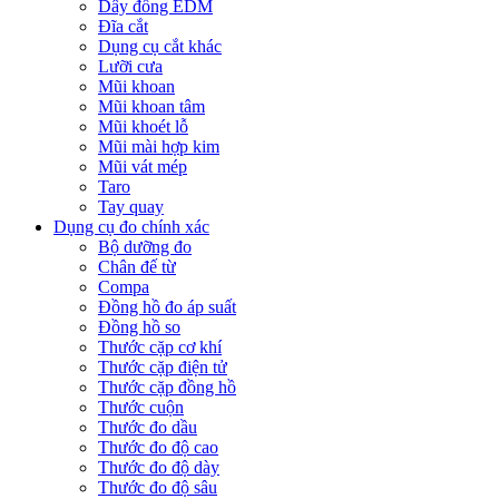
Dây đồng EDM
Đĩa cắt
Dụng cụ cắt khác
Lưỡi cưa
Mũi khoan
Mũi khoan tâm
Mũi khoét lỗ
Mũi mài hợp kim
Mũi vát mép
Taro
Tay quay
Dụng cụ đo chính xác
Bộ dưỡng đo
Chân đế từ
Compa
Đồng hồ đo áp suất
Đồng hồ so
Thước cặp cơ khí
Thước cặp điện tử
Thước cặp đồng hồ
Thước cuộn
Thước đo dầu
Thước đo độ cao
Thước đo độ dày
Thước đo độ sâu