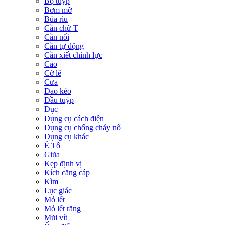
Bộ tuýp
Bơm mỡ
Búa rìu
Cần chữ T
Cần nối
Cần tự động
Cần xiết chỉnh lực
Cảo
Cờ lê
Cưa
Dao kéo
Đầu tuýp
Đục
Dụng cụ cách điện
Dụng cụ chống cháy nổ
Dụng cụ khác
Ê Tô
Giũa
Kẹp định vị
Kích căng cáp
Kìm
Lục giác
Mỏ lết
Mỏ lết răng
Mũi vít