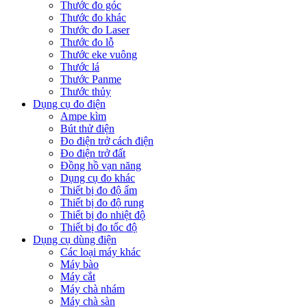
Thước đo góc
Thước đo khác
Thước đo Laser
Thước đo lỗ
Thước eke vuông
Thước lá
Thước Panme
Thước thủy
Dụng cụ đo điện
Ampe kìm
Bút thử điện
Đo điện trở cách điện
Đo điện trở đất
Đồng hồ vạn năng
Dụng cụ đo khác
Thiết bị đo độ ẩm
Thiết bị đo độ rung
Thiết bị đo nhiệt độ
Thiết bị đo tốc độ
Dụng cụ dùng điện
Các loại máy khác
Máy bào
Máy cắt
Máy chà nhám
Máy chà sàn