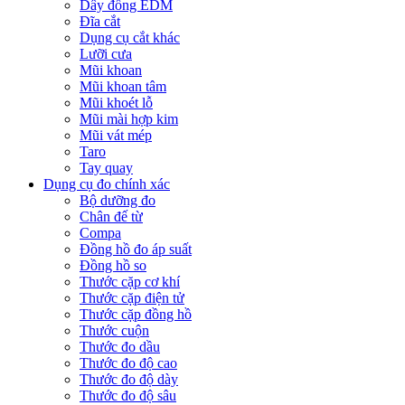
Dây đồng EDM
Đĩa cắt
Dụng cụ cắt khác
Lưỡi cưa
Mũi khoan
Mũi khoan tâm
Mũi khoét lỗ
Mũi mài hợp kim
Mũi vát mép
Taro
Tay quay
Dụng cụ đo chính xác
Bộ dưỡng đo
Chân đế từ
Compa
Đồng hồ đo áp suất
Đồng hồ so
Thước cặp cơ khí
Thước cặp điện tử
Thước cặp đồng hồ
Thước cuộn
Thước đo dầu
Thước đo độ cao
Thước đo độ dày
Thước đo độ sâu