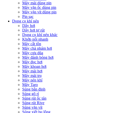
Máy mài dùng pin
Máy vặn ốc dùng pin
Máy vặn vít dùng pin
Pin sạc
Dụng cụ khí nén
Dây hơi
Dây hơi tự rút
Dụng cụ khí nén khác
Khớp nối nhanh
Máy cắt tôn
Máy chà nhám hơi
Máy cưa dũa
Máy đánh bóng hơi
Máy đục hơi
Máy khoan hơi
Máy mài hơi
Máy mài trụ
Máy nén khí
Máy Taro
Súng bắn đinh
Súng gõ rỉ
Súng rút ốc tán
Súng rút Rive
Súng vặn vít
Súng xiết bu lông