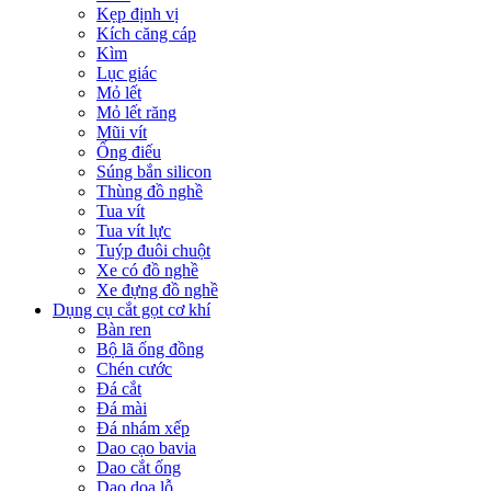
Kẹp định vị
Kích căng cáp
Kìm
Lục giác
Mỏ lết
Mỏ lết răng
Mũi vít
Ống điếu
Súng bắn silicon
Thùng đồ nghề
Tua vít
Tua vít lực
Tuýp đuôi chuột
Xe có đồ nghề
Xe đựng đồ nghề
Dụng cụ cắt gọt cơ khí
Bàn ren
Bộ lã ống đồng
Chén cước
Đá cắt
Đá mài
Đá nhám xếp
Dao cạo bavia
Dao cắt ống
Dao doa lỗ