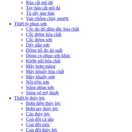
Rùa cắt gió đá
Tay hàn cắt gió đá
Tủ sấy que hàn
Van chống cháy ngược
Thiết bị phun sơn
Cốc đo độ đậm đặc hóa chất
Cốc đựng hóa chất
Cốc đựng sơn
Dây dẫn sơn
Đồng hồ đo áp suất
Dụng cụ phun sơn khác
Khớp nối hóa chất
Máy bơm màng
Máy khuấy hóa chất
Máy khuấy sơn
Nồi trộn sơn
Súng phun sơn
Súng vẽ mỹ thuật
Thiết bị thủy lực
Bơm điện thủy lực
Bơm tay thủy lực
Cảo thủy lực
Con đội cá sấu
Con đội móc
Con đội thủy lực