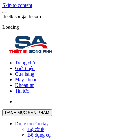
Skip to content
t
h
i
e
t
b
i
s
o
n
g
a
n
h
.
c
o
m
Loading
Trang chủ
Giới thiệu
Cửa hàng
Máy khoan
Khoan từ
Tin tức
DANH MỤC SẢN PHẨM
Dụng cụ cầm tay
Bộ cờ lê
Bộ dụng cụ