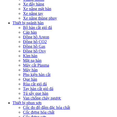
Xe đẩy hàng
Xe nâng mặt bàn
Xe nâng tay
Xe nâng thùng phuy
Thiết bị ngành hàn
Bộ hàn cắt gió đá
Cáp hàn
Đồng hồ Argon
Đồng hồ CO2
Đồng hồ Gas
Đồng hồ Oxy
Kìm hàn
Mặt nạ hàn
Máy cắt Plasma
Máy hàn
Phụ kiện hàn cắt
Que hàn
Rùa cắt gió đá
Tay hàn cắt gió đá
Tủ sấy que hàn
Van chống cháy ngược
Thiết bị phun sơn
Cốc đo độ đậm đặc hóa chất
Cốc đựng hóa chất
Cốc đựng sơn