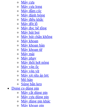
Máy cưa
Máy cưa lọng
Máy đầm cóc
Máy đánh bóng
Máy điêu khắc
Máy đột lỗ
Máy đục bê tông
Máy hút bụi
Máy hút chân không
Máy khoan
Máy khoan bàn
Máy khoan từ
Máy mài
Máy phay
Máy thổi hơi nóng
Máy vặn ốc
Máy vặn vít
Máy xịt rửa áp lực
Mỏ hàn
Súng bắn keo
Dụng cụ dùng pin
Máy cắt dùng pin
Máy cưa dùng pin
Máy dùng pin khác
Máy khoan pin