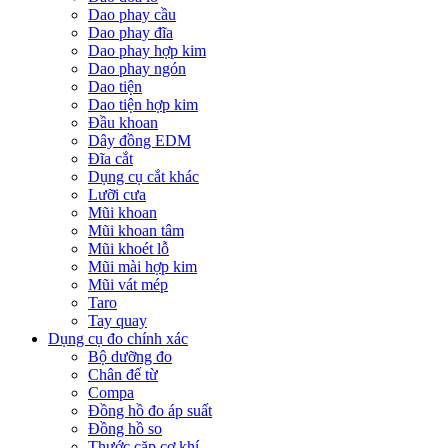
Dao phay cầu
Dao phay đĩa
Dao phay hợp kim
Dao phay ngón
Dao tiện
Dao tiện hợp kim
Đầu khoan
Dây đồng EDM
Đĩa cắt
Dụng cụ cắt khác
Lưỡi cưa
Mũi khoan
Mũi khoan tâm
Mũi khoét lỗ
Mũi mài hợp kim
Mũi vát mép
Taro
Tay quay
Dụng cụ đo chính xác
Bộ dưỡng đo
Chân đế từ
Compa
Đồng hồ đo áp suất
Đồng hồ so
Thước cặp cơ khí