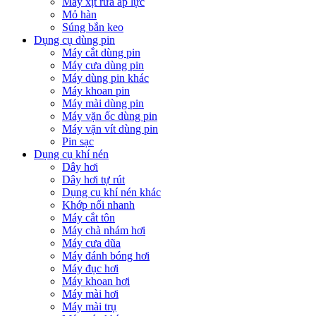
Máy xịt rửa áp lực
Mỏ hàn
Súng bắn keo
Dụng cụ dùng pin
Máy cắt dùng pin
Máy cưa dùng pin
Máy dùng pin khác
Máy khoan pin
Máy mài dùng pin
Máy vặn ốc dùng pin
Máy vặn vít dùng pin
Pin sạc
Dụng cụ khí nén
Dây hơi
Dây hơi tự rút
Dụng cụ khí nén khác
Khớp nối nhanh
Máy cắt tôn
Máy chà nhám hơi
Máy cưa dũa
Máy đánh bóng hơi
Máy đục hơi
Máy khoan hơi
Máy mài hơi
Máy mài trụ