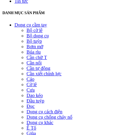
Tin tức
DANH MỤC SẢN PHẨM
Dụng cụ cầm tay
Bộ cờ lê
Bộ dụng cụ
Bộ tuýp
Bơm mỡ
Búa rìu
Cần chữ T
Cần nối
Cần tự động
Cần xiết chỉnh lực
Cảo
Cờ lê
Cưa
Dao kéo
Đầu tuýp
Đục
Dụng cụ cách điện
Dụng cụ chống cháy nổ
Dụng cụ khác
Ê Tô
Giũa