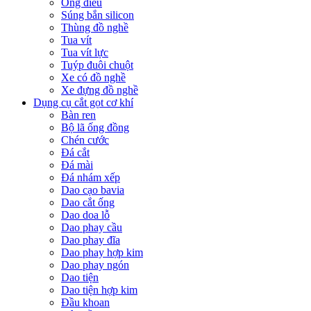
Ống điếu
Súng bắn silicon
Thùng đồ nghề
Tua vít
Tua vít lực
Tuýp đuôi chuột
Xe có đồ nghề
Xe đựng đồ nghề
Dụng cụ cắt gọt cơ khí
Bàn ren
Bộ lã ống đồng
Chén cước
Đá cắt
Đá mài
Đá nhám xếp
Dao cạo bavia
Dao cắt ống
Dao doa lỗ
Dao phay cầu
Dao phay đĩa
Dao phay hợp kim
Dao phay ngón
Dao tiện
Dao tiện hợp kim
Đầu khoan