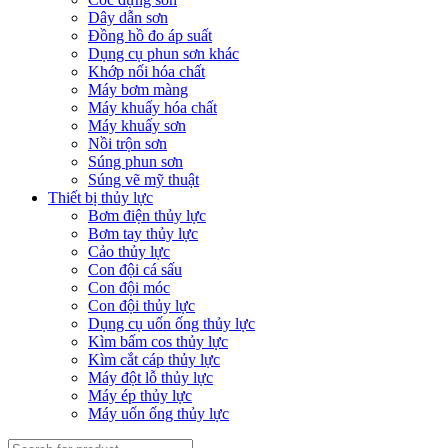
Dây dẫn sơn
Đồng hồ đo áp suất
Dụng cụ phun sơn khác
Khớp nối hóa chất
Máy bơm màng
Máy khuấy hóa chất
Máy khuấy sơn
Nồi trộn sơn
Súng phun sơn
Súng vẽ mỹ thuật
Thiết bị thủy lực
Bơm điện thủy lực
Bơm tay thủy lực
Cảo thủy lực
Con đội cá sấu
Con đội móc
Con đội thủy lực
Dụng cụ uốn ống thủy lực
Kìm bấm cos thủy lực
Kìm cắt cáp thủy lực
Máy đột lỗ thủy lực
Máy ép thủy lực
Máy uốn ống thủy lực