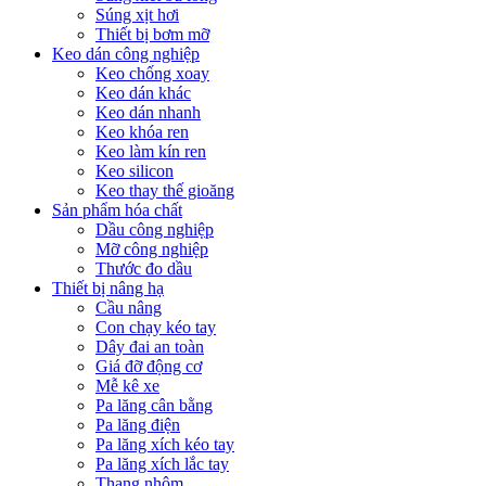
Súng xịt hơi
Thiết bị bơm mỡ
Keo dán công nghiệp
Keo chống xoay
Keo dán khác
Keo dán nhanh
Keo khóa ren
Keo làm kín ren
Keo silicon
Keo thay thế gioăng
Sản phẩm hóa chất
Dầu công nghiệp
Mỡ công nghiệp
Thước đo dầu
Thiết bị nâng hạ
Cầu nâng
Con chạy kéo tay
Dây đai an toàn
Giá đỡ động cơ
Mễ kê xe
Pa lăng cân bằng
Pa lăng điện
Pa lăng xích kéo tay
Pa lăng xích lắc tay
Thang nhôm