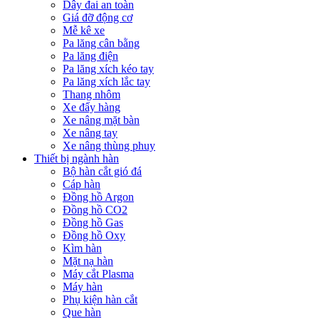
Dây đai an toàn
Giá đỡ động cơ
Mễ kê xe
Pa lăng cân bằng
Pa lăng điện
Pa lăng xích kéo tay
Pa lăng xích lắc tay
Thang nhôm
Xe đẩy hàng
Xe nâng mặt bàn
Xe nâng tay
Xe nâng thùng phuy
Thiết bị ngành hàn
Bộ hàn cắt gió đá
Cáp hàn
Đồng hồ Argon
Đồng hồ CO2
Đồng hồ Gas
Đồng hồ Oxy
Kìm hàn
Mặt nạ hàn
Máy cắt Plasma
Máy hàn
Phụ kiện hàn cắt
Que hàn