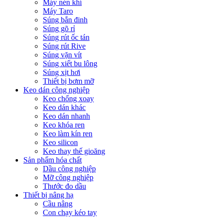
Máy nén khí
Máy Taro
Súng bắn đinh
Súng gõ rỉ
Súng rút ốc tán
Súng rút Rive
Súng vặn vít
Súng xiết bu lông
Súng xịt hơi
Thiết bị bơm mỡ
Keo dán công nghiệp
Keo chống xoay
Keo dán khác
Keo dán nhanh
Keo khóa ren
Keo làm kín ren
Keo silicon
Keo thay thế gioăng
Sản phẩm hóa chất
Dầu công nghiệp
Mỡ công nghiệp
Thước đo dầu
Thiết bị nâng hạ
Cầu nâng
Con chạy kéo tay