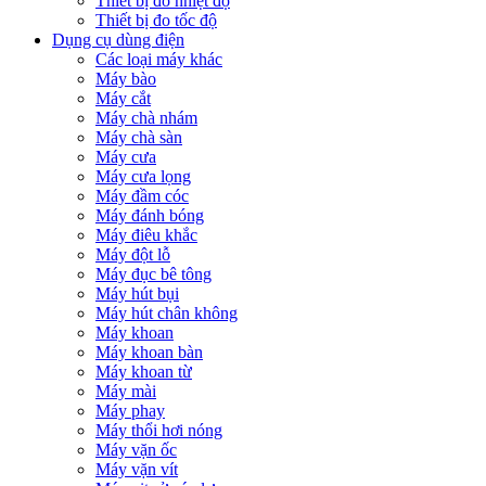
Thiết bị đo nhiệt độ
Thiết bị đo tốc độ
Dụng cụ dùng điện
Các loại máy khác
Máy bào
Máy cắt
Máy chà nhám
Máy chà sàn
Máy cưa
Máy cưa lọng
Máy đầm cóc
Máy đánh bóng
Máy điêu khắc
Máy đột lỗ
Máy đục bê tông
Máy hút bụi
Máy hút chân không
Máy khoan
Máy khoan bàn
Máy khoan từ
Máy mài
Máy phay
Máy thổi hơi nóng
Máy vặn ốc
Máy vặn vít