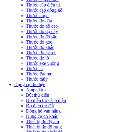
Thước cặp điện tử
Thước cặp đồng hồ
Thước cuộn
Thước đo dầu
Thước đo độ cao
Thước đo độ dày
Thước đo độ sâu
Thước đo góc
Thước đo khác
Thước đo Laser
Thước đo lỗ
Thước eke vuông
Thước lá
Thước Panme
Thước thủy
Dụng cụ đo điện
Ampe kìm
Bút thử điện
Đo điện trở cách điện
Đo điện trở đất
Đồng hồ vạn năng
Dụng cụ đo khác
Thiết bị đo độ ẩm
Thiết bị đo độ rung