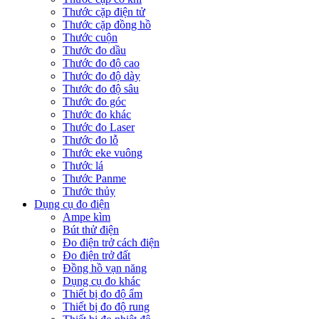
Thước cặp điện tử
Thước cặp đồng hồ
Thước cuộn
Thước đo dầu
Thước đo độ cao
Thước đo độ dày
Thước đo độ sâu
Thước đo góc
Thước đo khác
Thước đo Laser
Thước đo lỗ
Thước eke vuông
Thước lá
Thước Panme
Thước thủy
Dụng cụ đo điện
Ampe kìm
Bút thử điện
Đo điện trở cách điện
Đo điện trở đất
Đồng hồ vạn năng
Dụng cụ đo khác
Thiết bị đo độ ẩm
Thiết bị đo độ rung