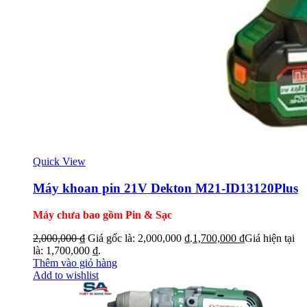
Quick View
Máy khoan pin 21V Dekton M21-ID13120Plus
Máy chưa bao gồm Pin & Sạc
2,000,000
₫
Giá gốc là: 2,000,000 ₫.
1,700,000
₫
Giá hiện tại
là: 1,700,000 ₫.
Thêm vào giỏ hàng
Add to wishlist