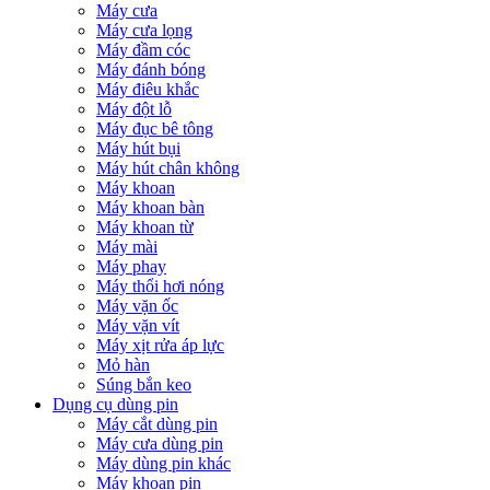
Máy cưa
Máy cưa lọng
Máy đầm cóc
Máy đánh bóng
Máy điêu khắc
Máy đột lỗ
Máy đục bê tông
Máy hút bụi
Máy hút chân không
Máy khoan
Máy khoan bàn
Máy khoan từ
Máy mài
Máy phay
Máy thổi hơi nóng
Máy vặn ốc
Máy vặn vít
Máy xịt rửa áp lực
Mỏ hàn
Súng bắn keo
Dụng cụ dùng pin
Máy cắt dùng pin
Máy cưa dùng pin
Máy dùng pin khác
Máy khoan pin