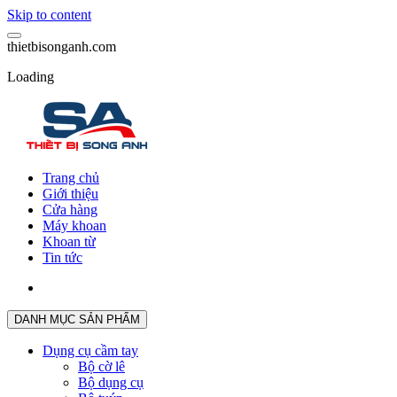
Skip to content
t
h
i
e
t
b
i
s
o
n
g
a
n
h
.
c
o
m
Loading
Trang chủ
Giới thiệu
Cửa hàng
Máy khoan
Khoan từ
Tin tức
DANH MỤC SẢN PHẨM
Dụng cụ cầm tay
Bộ cờ lê
Bộ dụng cụ