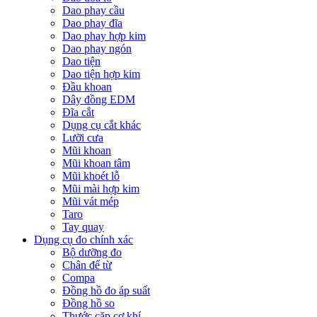
Dao phay cầu
Dao phay đĩa
Dao phay hợp kim
Dao phay ngón
Dao tiện
Dao tiện hợp kim
Đầu khoan
Dây đồng EDM
Đĩa cắt
Dụng cụ cắt khác
Lưỡi cưa
Mũi khoan
Mũi khoan tâm
Mũi khoét lỗ
Mũi mài hợp kim
Mũi vát mép
Taro
Tay quay
Dụng cụ đo chính xác
Bộ dưỡng đo
Chân đế từ
Compa
Đồng hồ đo áp suất
Đồng hồ so
Thước cặp cơ khí