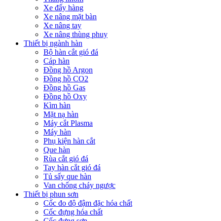
Xe đẩy hàng
Xe nâng mặt bàn
Xe nâng tay
Xe nâng thùng phuy
Thiết bị ngành hàn
Bộ hàn cắt gió đá
Cáp hàn
Đồng hồ Argon
Đồng hồ CO2
Đồng hồ Gas
Đồng hồ Oxy
Kìm hàn
Mặt nạ hàn
Máy cắt Plasma
Máy hàn
Phụ kiện hàn cắt
Que hàn
Rùa cắt gió đá
Tay hàn cắt gió đá
Tủ sấy que hàn
Van chống cháy ngược
Thiết bị phun sơn
Cốc đo độ đậm đặc hóa chất
Cốc đựng hóa chất
Cốc đựng sơn