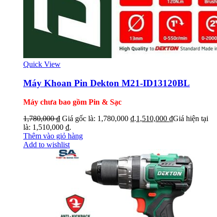
Quick View
Máy Khoan Pin Dekton M21-ID13120BL
Máy chưa bao gồm Pin & Sạc
1,780,000
₫
Giá gốc là: 1,780,000 ₫.
1,510,000
₫
Giá hiện tại
là: 1,510,000 ₫.
Thêm vào giỏ hàng
Add to wishlist