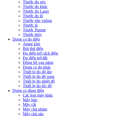
Thước đo góc
Thước đo khác
Thước đo Laser
Thước đo lỗ
Thước eke vuông
Thước lá
Thước Panme
Thước thủy
Dụng cụ đo điện
Ampe kìm
Bút thử điện
Đo điện trở cách điện
Đo điện trở đất
Đồng hồ vạn năng
Dụng cụ đo khác
Thiết bị đo độ ẩm
Thiết bị đo độ rung
Thiết bị đo nhiệt độ
Thiết bị đo tốc độ
Dụng cụ dùng điện
Các loại máy khác
Máy bào
Máy cắt
Máy chà nhám
Máy chà sàn