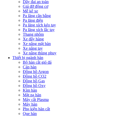
Dây đai an toàn
Giá đỡ động cơ
Mễ kê xe
Pa lăng cân bằng
Pa lăng điện
Pa lăng xích kéo tay
Pa lăng xích lắc tay
Thang nhôm
Xe đẩy hàng
Xe nâng mặt bàn
Xe nâng tay
Xe nâng thùng phuy
Thiết bị ngành hàn
Bộ hàn cắt gió đá
Cáp hàn
Đồng hồ Argon
Đồng hồ CO2
Đồng hồ Gas
Đồng hồ Oxy
Kìm hàn
Mặt nạ hàn
Máy cắt Plasma
Máy hàn
Phụ kiện hàn cắt
Que hàn