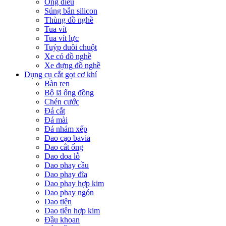
Ống điếu
Súng bắn silicon
Thùng đồ nghề
Tua vít
Tua vít lực
Tuýp đuôi chuột
Xe có đồ nghề
Xe đựng đồ nghề
Dụng cụ cắt gọt cơ khí
Bàn ren
Bộ lã ống đồng
Chén cước
Đá cắt
Đá mài
Đá nhám xếp
Dao cạo bavia
Dao cắt ống
Dao doa lỗ
Dao phay cầu
Dao phay đĩa
Dao phay hợp kim
Dao phay ngón
Dao tiện
Dao tiện hợp kim
Đầu khoan