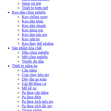
Súng xịt hơi
Thiết bị bơm mỡ
Keo dán công nghiệp
Keo chống xoay
Keo dán khác
Keo dán nhanh
Keo khóa ren
Keo làm kín ren
Keo silicon
Keo thay thế gioăng
Sản phẩm hóa chất
Dầu công nghiệp
Mỡ công nghiệp
Thước đo dầu
Thiết bị nâng hạ
Cầu nâng
Con chạy kéo tay
Dây đai an toàn
Giá đỡ động cơ
Mễ kê xe
Pa lăng cân bằng
Pa lăng điện
Pa lăng xích kéo tay
Pa lăng xích lắc tay
Thang nhôm