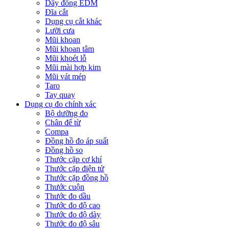
Dây đồng EDM
Đĩa cắt
Dụng cụ cắt khác
Lưỡi cưa
Mũi khoan
Mũi khoan tâm
Mũi khoét lỗ
Mũi mài hợp kim
Mũi vát mép
Taro
Tay quay
Dụng cụ đo chính xác
Bộ dưỡng đo
Chân đế từ
Compa
Đồng hồ đo áp suất
Đồng hồ so
Thước cặp cơ khí
Thước cặp điện tử
Thước cặp đồng hồ
Thước cuộn
Thước đo dầu
Thước đo độ cao
Thước đo độ dày
Thước đo độ sâu