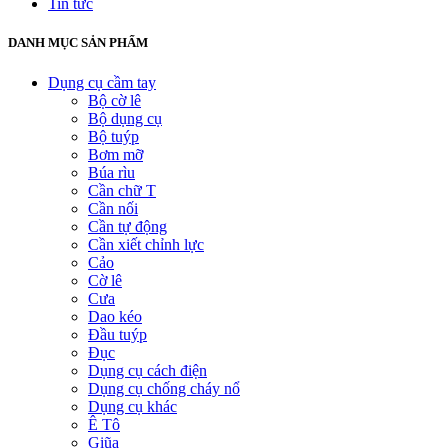
Tin tức
DANH MỤC SẢN PHẨM
Dụng cụ cầm tay
Bộ cờ lê
Bộ dụng cụ
Bộ tuýp
Bơm mỡ
Búa rìu
Cần chữ T
Cần nối
Cần tự động
Cần xiết chỉnh lực
Cảo
Cờ lê
Cưa
Dao kéo
Đầu tuýp
Đục
Dụng cụ cách điện
Dụng cụ chống cháy nổ
Dụng cụ khác
Ê Tô
Giũa