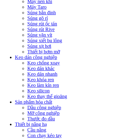
Máy nén khí
Máy Taro
Súng bắn đinh
Súng gõ rỉ
Súng rút ốc tán
Súng rút Rive
Súng vặn vít
Súng xiết bu lông
Súng xịt hơi
Thiết bị bơm mỡ
Keo dán công nghiệp
Keo chống xoay
Keo dán khác
Keo dán nhanh
Keo khóa ren
Keo làm kín ren
Keo silicon
Keo thay thế gioăng
Sản phẩm hóa chất
Dầu công nghiệp
Mỡ công nghiệp
Thước đo dầu
Thiết bị nâng hạ
Cầu nâng
Con chạy kéo tay