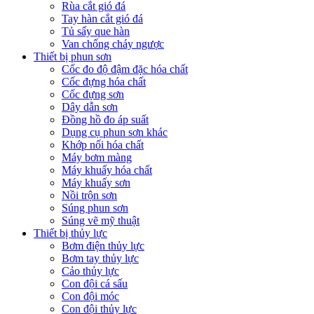
Rùa cắt gió đá
Tay hàn cắt gió đá
Tủ sấy que hàn
Van chống cháy ngược
Thiết bị phun sơn
Cốc đo độ đậm đặc hóa chất
Cốc đựng hóa chất
Cốc đựng sơn
Dây dẫn sơn
Đồng hồ đo áp suất
Dụng cụ phun sơn khác
Khớp nối hóa chất
Máy bơm màng
Máy khuấy hóa chất
Máy khuấy sơn
Nồi trộn sơn
Súng phun sơn
Súng vẽ mỹ thuật
Thiết bị thủy lực
Bơm điện thủy lực
Bơm tay thủy lực
Cảo thủy lực
Con đội cá sấu
Con đội móc
Con đội thủy lực