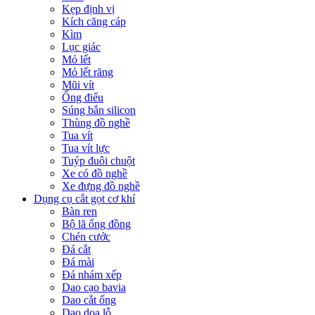
Kẹp định vị
Kích căng cáp
Kìm
Lục giác
Mỏ lết
Mỏ lết răng
Mũi vít
Ống điếu
Súng bắn silicon
Thùng đồ nghề
Tua vít
Tua vít lực
Tuýp đuôi chuột
Xe có đồ nghề
Xe đựng đồ nghề
Dụng cụ cắt gọt cơ khí
Bàn ren
Bộ lã ống đồng
Chén cước
Đá cắt
Đá mài
Đá nhám xếp
Dao cạo bavia
Dao cắt ống
Dao doa lỗ