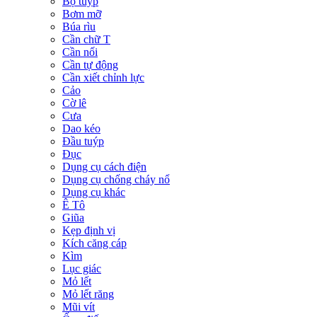
Bộ tuýp
Bơm mỡ
Búa rìu
Cần chữ T
Cần nối
Cần tự động
Cần xiết chỉnh lực
Cảo
Cờ lê
Cưa
Dao kéo
Đầu tuýp
Đục
Dụng cụ cách điện
Dụng cụ chống cháy nổ
Dụng cụ khác
Ê Tô
Giũa
Kẹp định vị
Kích căng cáp
Kìm
Lục giác
Mỏ lết
Mỏ lết răng
Mũi vít