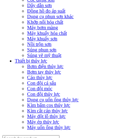
Dây dẫn sơn
Đồng hồ đo áp suất
Dụng cụ phun sơn khác
Khớp nối hóa chất
Máy bơm màng
Máy khuấy hóa chất
Máy khuấy sơn
Nồi trộn sơn
Súng phun sơn
Súng vẽ mỹ thuật
Thiết bị thủy lực
Bơm điện thủy lực
Bơm tay thủy lực
Cảo thủy lực
Con đội cá sấu
Con đội móc
Con đội thủy lực
Dụng cụ uốn ống thủy lực
Kìm bấm cos thủy lực
Kìm cắt cáp thủy lực
Máy đột lỗ thủy lực
Máy ép thủy lực
Máy uốn ống thủy lực