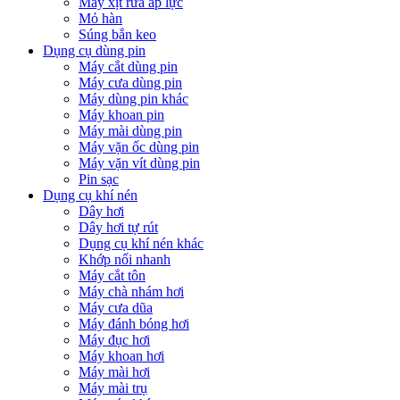
Máy xịt rửa áp lực
Mỏ hàn
Súng bắn keo
Dụng cụ dùng pin
Máy cắt dùng pin
Máy cưa dùng pin
Máy dùng pin khác
Máy khoan pin
Máy mài dùng pin
Máy vặn ốc dùng pin
Máy vặn vít dùng pin
Pin sạc
Dụng cụ khí nén
Dây hơi
Dây hơi tự rút
Dụng cụ khí nén khác
Khớp nối nhanh
Máy cắt tôn
Máy chà nhám hơi
Máy cưa dũa
Máy đánh bóng hơi
Máy đục hơi
Máy khoan hơi
Máy mài hơi
Máy mài trụ