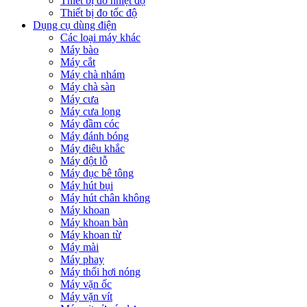
Thiết bị đo nhiệt độ
Thiết bị đo tốc độ
Dụng cụ dùng điện
Các loại máy khác
Máy bào
Máy cắt
Máy chà nhám
Máy chà sàn
Máy cưa
Máy cưa lọng
Máy đầm cóc
Máy đánh bóng
Máy điêu khắc
Máy đột lỗ
Máy đục bê tông
Máy hút bụi
Máy hút chân không
Máy khoan
Máy khoan bàn
Máy khoan từ
Máy mài
Máy phay
Máy thổi hơi nóng
Máy vặn ốc
Máy vặn vít