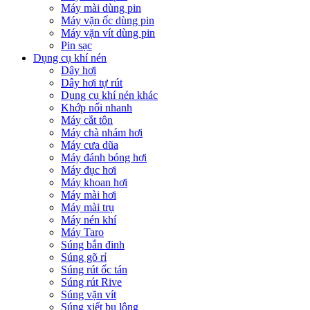
Máy mài dùng pin
Máy vặn ốc dùng pin
Máy vặn vít dùng pin
Pin sạc
Dụng cụ khí nén
Dây hơi
Dây hơi tự rút
Dụng cụ khí nén khác
Khớp nối nhanh
Máy cắt tôn
Máy chà nhám hơi
Máy cưa dũa
Máy đánh bóng hơi
Máy đục hơi
Máy khoan hơi
Máy mài hơi
Máy mài trụ
Máy nén khí
Máy Taro
Súng bắn đinh
Súng gõ rỉ
Súng rút ốc tán
Súng rút Rive
Súng vặn vít
Súng xiết bu lông