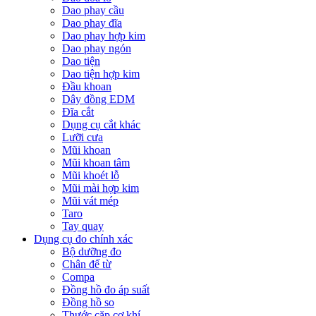
Dao phay cầu
Dao phay đĩa
Dao phay hợp kim
Dao phay ngón
Dao tiện
Dao tiện hợp kim
Đầu khoan
Dây đồng EDM
Đĩa cắt
Dụng cụ cắt khác
Lưỡi cưa
Mũi khoan
Mũi khoan tâm
Mũi khoét lỗ
Mũi mài hợp kim
Mũi vát mép
Taro
Tay quay
Dụng cụ đo chính xác
Bộ dưỡng đo
Chân đế từ
Compa
Đồng hồ đo áp suất
Đồng hồ so
Thước cặp cơ khí