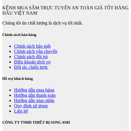
KÊNH MUA SẮM TRỰC TUYẾN AN TOÀN GIÁ TỐT HÀNG
ĐẦU VIỆT NAM
Chúng tôi tin chất lượng là dịch vụ tốt nhất.
Chính sách bán hàng
Chính sách bảo mật
Chính sách vận chuyển
Chính sách đổi trả
Điều khoản dịch vụ
Đối tác chiến lược
Hỗ trợ khách hàng
Hướng dẫn mua hàng
Hướng dẫn thanh toán
Hướng dẫn giao nhận
Quy định sử dụng
Liên hệ
CÔNG TY TNHH THIẾT BỊ SONG ANH