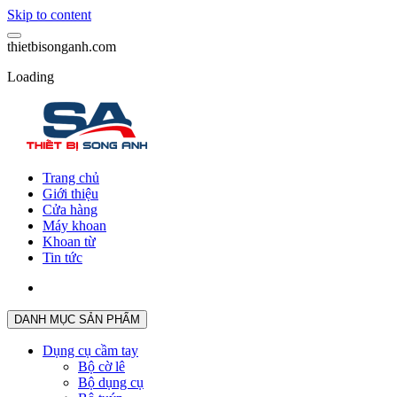
Skip to content
t
h
i
e
t
b
i
s
o
n
g
a
n
h
.
c
o
m
Loading
Trang chủ
Giới thiệu
Cửa hàng
Máy khoan
Khoan từ
Tin tức
DANH MỤC SẢN PHẨM
Dụng cụ cầm tay
Bộ cờ lê
Bộ dụng cụ