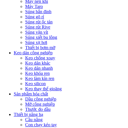
Máy nén khí
Máy Taro
Súng bắn đinh
Súng gõ rỉ
Súng rút ốc tán
Súng rút Rive
Súng vặn vít
Súng xiết bu lông
Súng xịt hơi
Thiết bị bơm mỡ
Keo dán công nghiệp
Keo chống xoay
Keo dán khác
Keo dán nhanh
Keo khóa ren
Keo làm kín ren
Keo silicon
Keo thay thế gioăng
Sản phẩm hóa chất
Dầu công nghiệp
Mỡ công nghiệp
Thước đo dầu
Thiết bị nâng hạ
Cầu nâng
Con chạy kéo tay