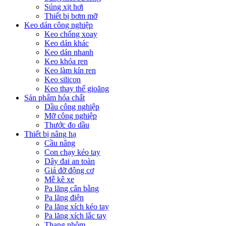
Súng xịt hơi
Thiết bị bơm mỡ
Keo dán công nghiệp
Keo chống xoay
Keo dán khác
Keo dán nhanh
Keo khóa ren
Keo làm kín ren
Keo silicon
Keo thay thế gioăng
Sản phẩm hóa chất
Dầu công nghiệp
Mỡ công nghiệp
Thước đo dầu
Thiết bị nâng hạ
Cầu nâng
Con chạy kéo tay
Dây đai an toàn
Giá đỡ động cơ
Mễ kê xe
Pa lăng cân bằng
Pa lăng điện
Pa lăng xích kéo tay
Pa lăng xích lắc tay
Thang nhôm