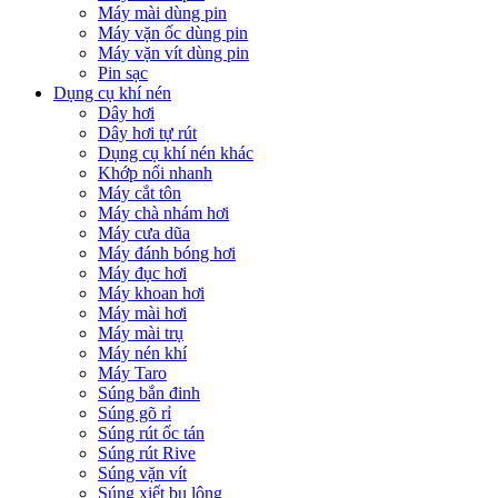
Máy mài dùng pin
Máy vặn ốc dùng pin
Máy vặn vít dùng pin
Pin sạc
Dụng cụ khí nén
Dây hơi
Dây hơi tự rút
Dụng cụ khí nén khác
Khớp nối nhanh
Máy cắt tôn
Máy chà nhám hơi
Máy cưa dũa
Máy đánh bóng hơi
Máy đục hơi
Máy khoan hơi
Máy mài hơi
Máy mài trụ
Máy nén khí
Máy Taro
Súng bắn đinh
Súng gõ rỉ
Súng rút ốc tán
Súng rút Rive
Súng vặn vít
Súng xiết bu lông