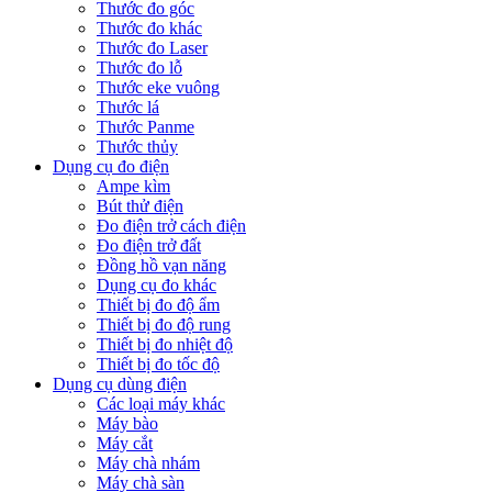
Thước đo góc
Thước đo khác
Thước đo Laser
Thước đo lỗ
Thước eke vuông
Thước lá
Thước Panme
Thước thủy
Dụng cụ đo điện
Ampe kìm
Bút thử điện
Đo điện trở cách điện
Đo điện trở đất
Đồng hồ vạn năng
Dụng cụ đo khác
Thiết bị đo độ ẩm
Thiết bị đo độ rung
Thiết bị đo nhiệt độ
Thiết bị đo tốc độ
Dụng cụ dùng điện
Các loại máy khác
Máy bào
Máy cắt
Máy chà nhám
Máy chà sàn