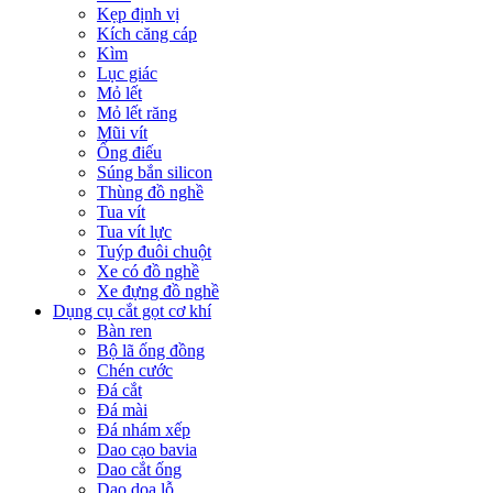
Kẹp định vị
Kích căng cáp
Kìm
Lục giác
Mỏ lết
Mỏ lết răng
Mũi vít
Ống điếu
Súng bắn silicon
Thùng đồ nghề
Tua vít
Tua vít lực
Tuýp đuôi chuột
Xe có đồ nghề
Xe đựng đồ nghề
Dụng cụ cắt gọt cơ khí
Bàn ren
Bộ lã ống đồng
Chén cước
Đá cắt
Đá mài
Đá nhám xếp
Dao cạo bavia
Dao cắt ống
Dao doa lỗ