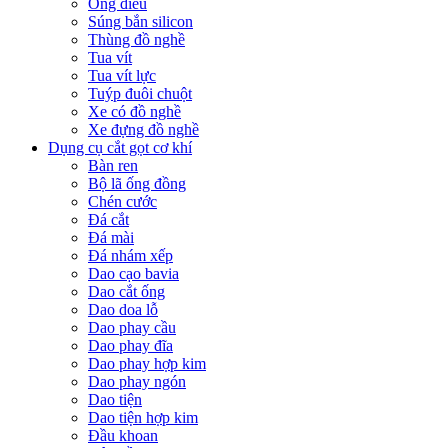
Ống điếu
Súng bắn silicon
Thùng đồ nghề
Tua vít
Tua vít lực
Tuýp đuôi chuột
Xe có đồ nghề
Xe đựng đồ nghề
Dụng cụ cắt gọt cơ khí
Bàn ren
Bộ lã ống đồng
Chén cước
Đá cắt
Đá mài
Đá nhám xếp
Dao cạo bavia
Dao cắt ống
Dao doa lỗ
Dao phay cầu
Dao phay đĩa
Dao phay hợp kim
Dao phay ngón
Dao tiện
Dao tiện hợp kim
Đầu khoan