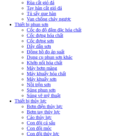
Rùa cắt gió đá
Tay hàn cắt gió đá
Tủ sấy que hàn
Van chống cháy ngược
Thiết bị phun sơn
Cốc đo độ đậm đặc hóa chất
Cốc đựng hóa chất
Cốc đựng sơn
Dây dẫn sơn
Đồng hồ đo áp suất
Dụng cụ phun sơn khác
Khớp nối hóa chất
Máy bơm màng
Máy khuấy hóa chất
Máy khuấy sơn
Nồi trộn sơn
Súng phun sơn
Súng vẽ mỹ thuật
Thiết bị thủy lực
Bơm điện thủy lực
Bơm tay thủy lực
Cảo thủy lực
Con đội cá sấu
Con đội móc
Con đội thủy lực