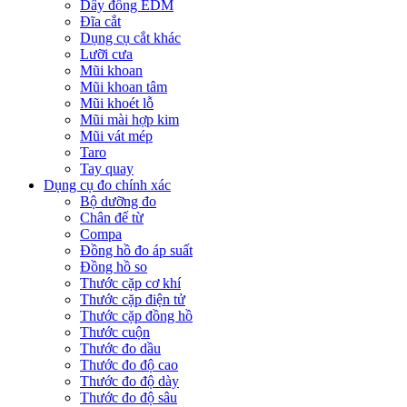
Dây đồng EDM
Đĩa cắt
Dụng cụ cắt khác
Lưỡi cưa
Mũi khoan
Mũi khoan tâm
Mũi khoét lỗ
Mũi mài hợp kim
Mũi vát mép
Taro
Tay quay
Dụng cụ đo chính xác
Bộ dưỡng đo
Chân đế từ
Compa
Đồng hồ đo áp suất
Đồng hồ so
Thước cặp cơ khí
Thước cặp điện tử
Thước cặp đồng hồ
Thước cuộn
Thước đo dầu
Thước đo độ cao
Thước đo độ dày
Thước đo độ sâu