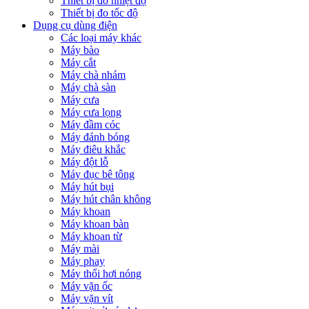
Thiết bị đo nhiệt độ
Thiết bị đo tốc độ
Dụng cụ dùng điện
Các loại máy khác
Máy bào
Máy cắt
Máy chà nhám
Máy chà sàn
Máy cưa
Máy cưa lọng
Máy đầm cóc
Máy đánh bóng
Máy điêu khắc
Máy đột lỗ
Máy đục bê tông
Máy hút bụi
Máy hút chân không
Máy khoan
Máy khoan bàn
Máy khoan từ
Máy mài
Máy phay
Máy thổi hơi nóng
Máy vặn ốc
Máy vặn vít