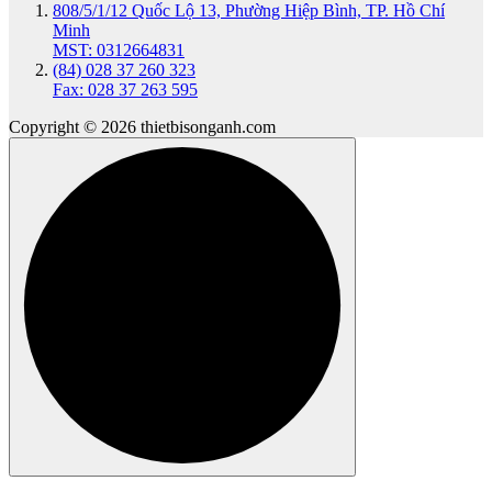
808/5/1/12 Quốc Lộ 13, Phường Hiệp Bình, TP. Hồ Chí
Minh
MST: 0312664831
(84) 028 37 260 323
Fax: 028 37 263 595
Copyright © 2026 thietbisonganh.com