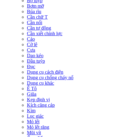
Bộ tuýp
Bơm mỡ
Búa rìu
Cần chữ T
Cần nối
Cần tự động
Cần xiết chỉnh lực
Cảo
Cờ lê
Cưa
Dao kéo
Đầu tuýp
Đục
Dụng cụ cách điện
Dụng cụ chống cháy nổ
Dụng cụ khác
Ê Tô
Giũa
Kẹp định vị
Kích căng cáp
Kìm
Lục giác
Mỏ lết
Mỏ lết răng
Mũi vít