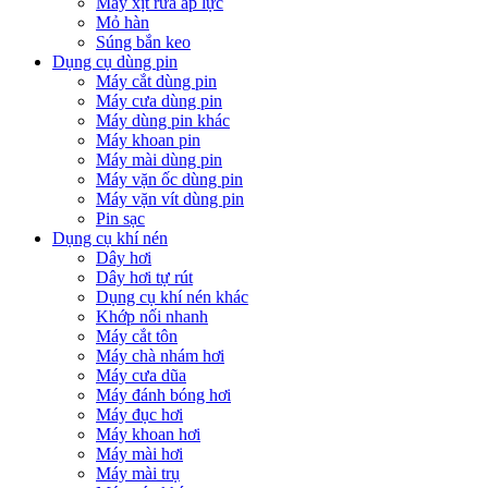
Máy xịt rửa áp lực
Mỏ hàn
Súng bắn keo
Dụng cụ dùng pin
Máy cắt dùng pin
Máy cưa dùng pin
Máy dùng pin khác
Máy khoan pin
Máy mài dùng pin
Máy vặn ốc dùng pin
Máy vặn vít dùng pin
Pin sạc
Dụng cụ khí nén
Dây hơi
Dây hơi tự rút
Dụng cụ khí nén khác
Khớp nối nhanh
Máy cắt tôn
Máy chà nhám hơi
Máy cưa dũa
Máy đánh bóng hơi
Máy đục hơi
Máy khoan hơi
Máy mài hơi
Máy mài trụ