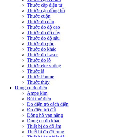
Thước cặp điện tử
Thước cặp đồng hồ
Thước cuộn
Thước đo dầu
Thước đo độ cao
Thước đo độ dày
Thước đo độ sâu
Thước đo góc
Thước đo khác
Thước đo Laser
Thước đo lỗ
Thước eke vuông
Thước lá
Thước Panme
Thước thủy
Dụng cụ đo điện
Ampe kìm
Bút thử điện
Đo điện trở cách điện
Đo điện trở đất
Đồng hồ vạn năng
Dụng cụ đo khác
Thiết bị đo độ ẩm
Thiết bị đo độ rung