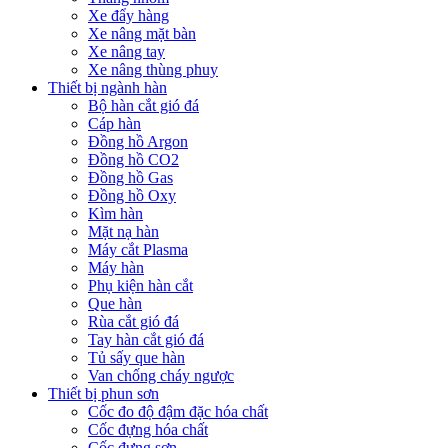
Xe đẩy hàng
Xe nâng mặt bàn
Xe nâng tay
Xe nâng thùng phuy
Thiết bị ngành hàn
Bộ hàn cắt gió đá
Cáp hàn
Đồng hồ Argon
Đồng hồ CO2
Đồng hồ Gas
Đồng hồ Oxy
Kìm hàn
Mặt nạ hàn
Máy cắt Plasma
Máy hàn
Phụ kiện hàn cắt
Que hàn
Rùa cắt gió đá
Tay hàn cắt gió đá
Tủ sấy que hàn
Van chống cháy ngược
Thiết bị phun sơn
Cốc đo độ đậm đặc hóa chất
Cốc đựng hóa chất
Cốc đựng sơn