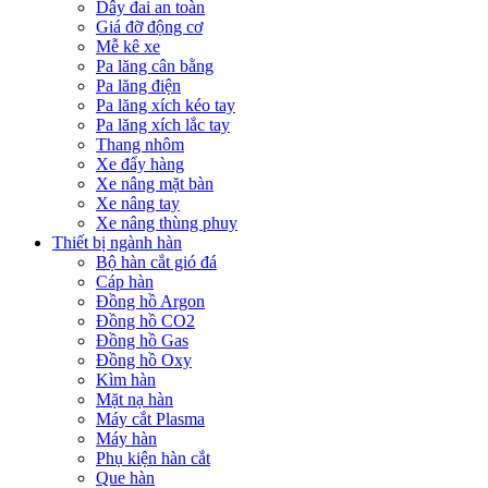
Dây đai an toàn
Giá đỡ động cơ
Mễ kê xe
Pa lăng cân bằng
Pa lăng điện
Pa lăng xích kéo tay
Pa lăng xích lắc tay
Thang nhôm
Xe đẩy hàng
Xe nâng mặt bàn
Xe nâng tay
Xe nâng thùng phuy
Thiết bị ngành hàn
Bộ hàn cắt gió đá
Cáp hàn
Đồng hồ Argon
Đồng hồ CO2
Đồng hồ Gas
Đồng hồ Oxy
Kìm hàn
Mặt nạ hàn
Máy cắt Plasma
Máy hàn
Phụ kiện hàn cắt
Que hàn