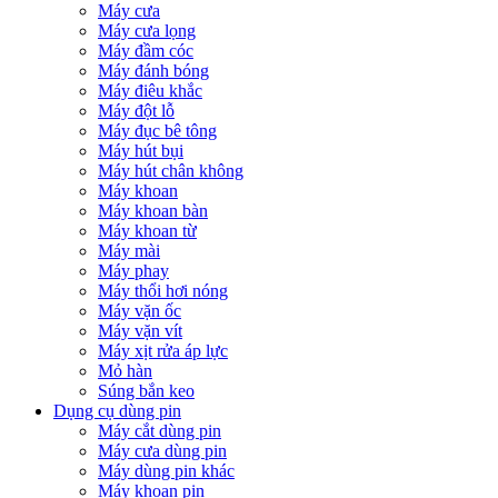
Máy cưa
Máy cưa lọng
Máy đầm cóc
Máy đánh bóng
Máy điêu khắc
Máy đột lỗ
Máy đục bê tông
Máy hút bụi
Máy hút chân không
Máy khoan
Máy khoan bàn
Máy khoan từ
Máy mài
Máy phay
Máy thổi hơi nóng
Máy vặn ốc
Máy vặn vít
Máy xịt rửa áp lực
Mỏ hàn
Súng bắn keo
Dụng cụ dùng pin
Máy cắt dùng pin
Máy cưa dùng pin
Máy dùng pin khác
Máy khoan pin