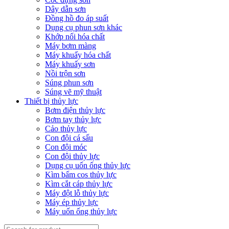
Dây dẫn sơn
Đồng hồ đo áp suất
Dụng cụ phun sơn khác
Khớp nối hóa chất
Máy bơm màng
Máy khuấy hóa chất
Máy khuấy sơn
Nồi trộn sơn
Súng phun sơn
Súng vẽ mỹ thuật
Thiết bị thủy lực
Bơm điện thủy lực
Bơm tay thủy lực
Cảo thủy lực
Con đội cá sấu
Con đội móc
Con đội thủy lực
Dụng cụ uốn ống thủy lực
Kìm bấm cos thủy lực
Kìm cắt cáp thủy lực
Máy đột lỗ thủy lực
Máy ép thủy lực
Máy uốn ống thủy lực