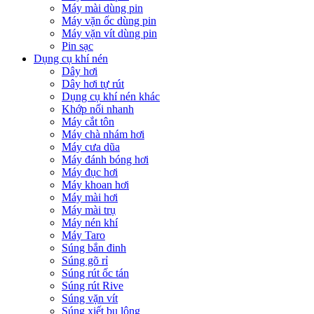
Máy mài dùng pin
Máy vặn ốc dùng pin
Máy vặn vít dùng pin
Pin sạc
Dụng cụ khí nén
Dây hơi
Dây hơi tự rút
Dụng cụ khí nén khác
Khớp nối nhanh
Máy cắt tôn
Máy chà nhám hơi
Máy cưa dũa
Máy đánh bóng hơi
Máy đục hơi
Máy khoan hơi
Máy mài hơi
Máy mài trụ
Máy nén khí
Máy Taro
Súng bắn đinh
Súng gõ rỉ
Súng rút ốc tán
Súng rút Rive
Súng vặn vít
Súng xiết bu lông