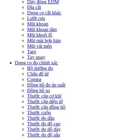
Dây đồng EDM
Đĩa cắt
Dụng cụ cắt khác
Lưỡi cưa
Mũi khoan
Mũi khoan tâm
Mũi khoét lỗ
Mũi mài hợp kim
Mũi vát mép
Taro
Tay quay
Dụng cụ đo chính xác
Bộ dưỡng đo
Chân đế từ
Compa
Đồng hồ đo áp suất
Đồng hồ so
Thước cặp cơ khí
Thước cặp điện tử
Thước cặp đồng hồ
Thước cuộn
Thước đo dầu
Thước đo độ cao
Thước đo độ dày
Thước đo độ sâu