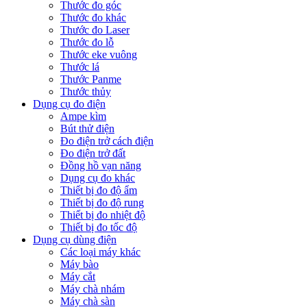
Thước đo góc
Thước đo khác
Thước đo Laser
Thước đo lỗ
Thước eke vuông
Thước lá
Thước Panme
Thước thủy
Dụng cụ đo điện
Ampe kìm
Bút thử điện
Đo điện trở cách điện
Đo điện trở đất
Đồng hồ vạn năng
Dụng cụ đo khác
Thiết bị đo độ ẩm
Thiết bị đo độ rung
Thiết bị đo nhiệt độ
Thiết bị đo tốc độ
Dụng cụ dùng điện
Các loại máy khác
Máy bào
Máy cắt
Máy chà nhám
Máy chà sàn