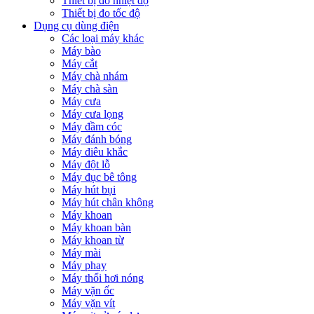
Thiết bị đo nhiệt độ
Thiết bị đo tốc độ
Dụng cụ dùng điện
Các loại máy khác
Máy bào
Máy cắt
Máy chà nhám
Máy chà sàn
Máy cưa
Máy cưa lọng
Máy đầm cóc
Máy đánh bóng
Máy điêu khắc
Máy đột lỗ
Máy đục bê tông
Máy hút bụi
Máy hút chân không
Máy khoan
Máy khoan bàn
Máy khoan từ
Máy mài
Máy phay
Máy thổi hơi nóng
Máy vặn ốc
Máy vặn vít