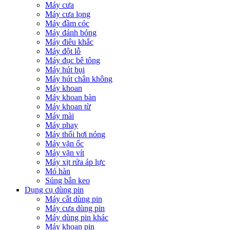
Máy cưa
Máy cưa lọng
Máy đầm cóc
Máy đánh bóng
Máy điêu khắc
Máy đột lỗ
Máy đục bê tông
Máy hút bụi
Máy hút chân không
Máy khoan
Máy khoan bàn
Máy khoan từ
Máy mài
Máy phay
Máy thổi hơi nóng
Máy vặn ốc
Máy vặn vít
Máy xịt rửa áp lực
Mỏ hàn
Súng bắn keo
Dụng cụ dùng pin
Máy cắt dùng pin
Máy cưa dùng pin
Máy dùng pin khác
Máy khoan pin