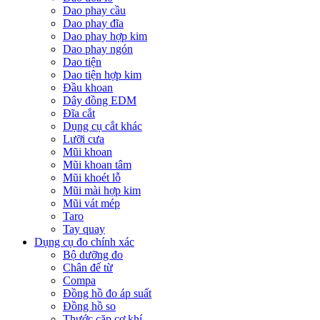
Dao phay cầu
Dao phay đĩa
Dao phay hợp kim
Dao phay ngón
Dao tiện
Dao tiện hợp kim
Đầu khoan
Dây đồng EDM
Đĩa cắt
Dụng cụ cắt khác
Lưỡi cưa
Mũi khoan
Mũi khoan tâm
Mũi khoét lỗ
Mũi mài hợp kim
Mũi vát mép
Taro
Tay quay
Dụng cụ đo chính xác
Bộ dưỡng đo
Chân đế từ
Compa
Đồng hồ đo áp suất
Đồng hồ so
Thước cặp cơ khí