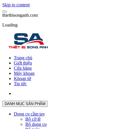
Skip to content
t
h
i
e
t
b
i
s
o
n
g
a
n
h
.
c
o
m
Loading
Trang chủ
Giới thiệu
Cửa hàng
Máy khoan
Khoan từ
Tin tức
DANH MỤC SẢN PHẨM
Dụng cụ cầm tay
Bộ cờ lê
Bộ dụng cụ