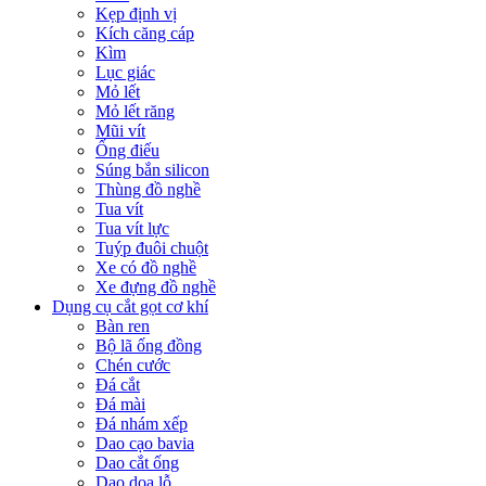
Kẹp định vị
Kích căng cáp
Kìm
Lục giác
Mỏ lết
Mỏ lết răng
Mũi vít
Ống điếu
Súng bắn silicon
Thùng đồ nghề
Tua vít
Tua vít lực
Tuýp đuôi chuột
Xe có đồ nghề
Xe đựng đồ nghề
Dụng cụ cắt gọt cơ khí
Bàn ren
Bộ lã ống đồng
Chén cước
Đá cắt
Đá mài
Đá nhám xếp
Dao cạo bavia
Dao cắt ống
Dao doa lỗ