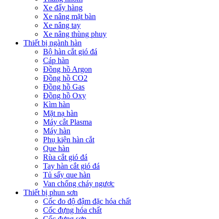
Xe đẩy hàng
Xe nâng mặt bàn
Xe nâng tay
Xe nâng thùng phuy
Thiết bị ngành hàn
Bộ hàn cắt gió đá
Cáp hàn
Đồng hồ Argon
Đồng hồ CO2
Đồng hồ Gas
Đồng hồ Oxy
Kìm hàn
Mặt nạ hàn
Máy cắt Plasma
Máy hàn
Phụ kiện hàn cắt
Que hàn
Rùa cắt gió đá
Tay hàn cắt gió đá
Tủ sấy que hàn
Van chống cháy ngược
Thiết bị phun sơn
Cốc đo độ đậm đặc hóa chất
Cốc đựng hóa chất
Cốc đựng sơn