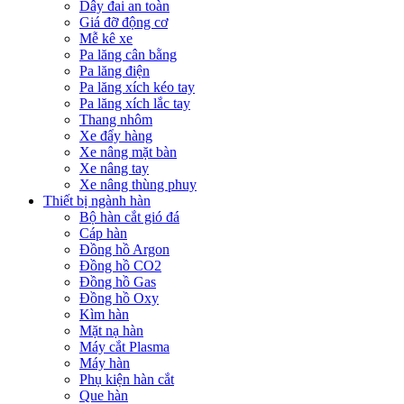
Dây đai an toàn
Giá đỡ động cơ
Mễ kê xe
Pa lăng cân bằng
Pa lăng điện
Pa lăng xích kéo tay
Pa lăng xích lắc tay
Thang nhôm
Xe đẩy hàng
Xe nâng mặt bàn
Xe nâng tay
Xe nâng thùng phuy
Thiết bị ngành hàn
Bộ hàn cắt gió đá
Cáp hàn
Đồng hồ Argon
Đồng hồ CO2
Đồng hồ Gas
Đồng hồ Oxy
Kìm hàn
Mặt nạ hàn
Máy cắt Plasma
Máy hàn
Phụ kiện hàn cắt
Que hàn