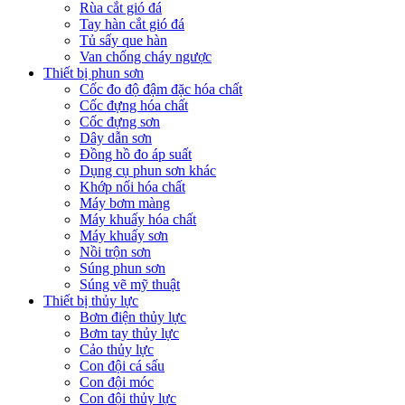
Rùa cắt gió đá
Tay hàn cắt gió đá
Tủ sấy que hàn
Van chống cháy ngược
Thiết bị phun sơn
Cốc đo độ đậm đặc hóa chất
Cốc đựng hóa chất
Cốc đựng sơn
Dây dẫn sơn
Đồng hồ đo áp suất
Dụng cụ phun sơn khác
Khớp nối hóa chất
Máy bơm màng
Máy khuấy hóa chất
Máy khuấy sơn
Nồi trộn sơn
Súng phun sơn
Súng vẽ mỹ thuật
Thiết bị thủy lực
Bơm điện thủy lực
Bơm tay thủy lực
Cảo thủy lực
Con đội cá sấu
Con đội móc
Con đội thủy lực