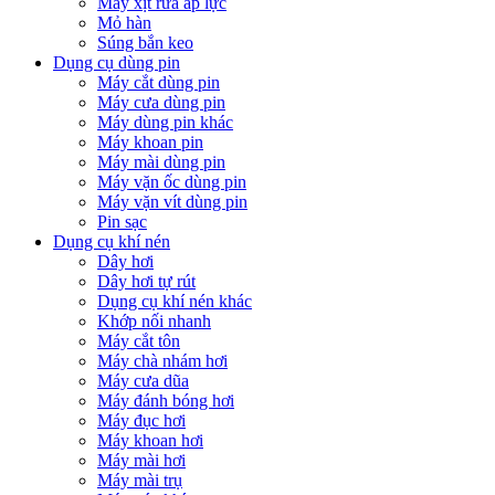
Máy xịt rửa áp lực
Mỏ hàn
Súng bắn keo
Dụng cụ dùng pin
Máy cắt dùng pin
Máy cưa dùng pin
Máy dùng pin khác
Máy khoan pin
Máy mài dùng pin
Máy vặn ốc dùng pin
Máy vặn vít dùng pin
Pin sạc
Dụng cụ khí nén
Dây hơi
Dây hơi tự rút
Dụng cụ khí nén khác
Khớp nối nhanh
Máy cắt tôn
Máy chà nhám hơi
Máy cưa dũa
Máy đánh bóng hơi
Máy đục hơi
Máy khoan hơi
Máy mài hơi
Máy mài trụ