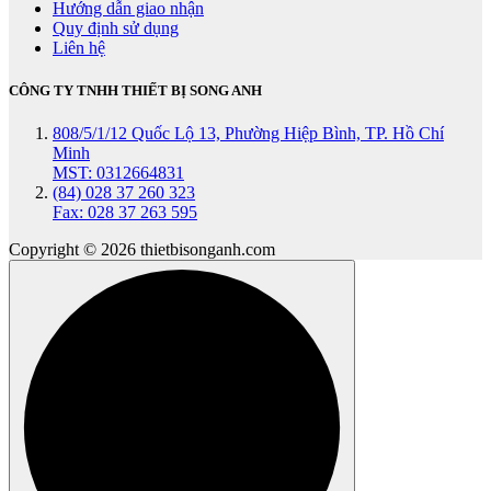
Hướng dẫn giao nhận
Quy định sử dụng
Liên hệ
CÔNG TY TNHH THIẾT BỊ SONG ANH
808/5/1/12 Quốc Lộ 13, Phường Hiệp Bình, TP. Hồ Chí
Minh
MST: 0312664831
(84) 028 37 260 323
Fax: 028 37 263 595
Copyright © 2026 thietbisonganh.com