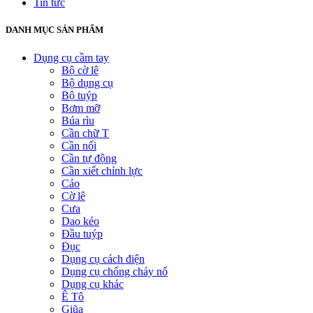
Tin tức
DANH MỤC SẢN PHẨM
Dụng cụ cầm tay
Bộ cờ lê
Bộ dụng cụ
Bộ tuýp
Bơm mỡ
Búa rìu
Cần chữ T
Cần nối
Cần tự động
Cần xiết chỉnh lực
Cảo
Cờ lê
Cưa
Dao kéo
Đầu tuýp
Đục
Dụng cụ cách điện
Dụng cụ chống cháy nổ
Dụng cụ khác
Ê Tô
Giũa