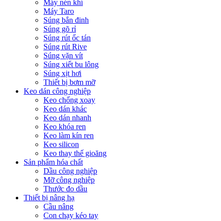
Máy nén khí
Máy Taro
Súng bắn đinh
Súng gõ rỉ
Súng rút ốc tán
Súng rút Rive
Súng vặn vít
Súng xiết bu lông
Súng xịt hơi
Thiết bị bơm mỡ
Keo dán công nghiệp
Keo chống xoay
Keo dán khác
Keo dán nhanh
Keo khóa ren
Keo làm kín ren
Keo silicon
Keo thay thế gioăng
Sản phẩm hóa chất
Dầu công nghiệp
Mỡ công nghiệp
Thước đo dầu
Thiết bị nâng hạ
Cầu nâng
Con chạy kéo tay