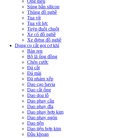
Ống điếu
Súng bắn silicon
Thùng đồ nghề
Tua vít
Tua vít lực
Tuýp đuôi chuột
Xe có đồ nghề
Xe đựng đồ nghề
Dụng cụ cắt gọt cơ khí
Bàn ren
Bộ lã ống đồng
Chén cước
Đá cắt
Đá mài
Đá nhám xếp
Dao cạo bavia
Dao cắt ống
Dao doa lỗ
Dao phay cầu
Dao phay đĩa
Dao phay hợp kim
Dao phay ngón
Dao tiện
Dao tiện hợp kim
Đầu khoan