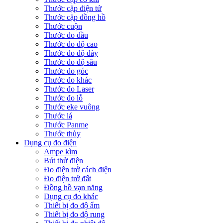
Thước cặp điện tử
Thước cặp đồng hồ
Thước cuộn
Thước đo dầu
Thước đo độ cao
Thước đo độ dày
Thước đo độ sâu
Thước đo góc
Thước đo khác
Thước đo Laser
Thước đo lỗ
Thước eke vuông
Thước lá
Thước Panme
Thước thủy
Dụng cụ đo điện
Ampe kìm
Bút thử điện
Đo điện trở cách điện
Đo điện trở đất
Đồng hồ vạn năng
Dụng cụ đo khác
Thiết bị đo độ ẩm
Thiết bị đo độ rung