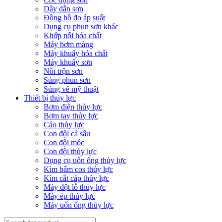
Dây dẫn sơn
Đồng hồ đo áp suất
Dụng cụ phun sơn khác
Khớp nối hóa chất
Máy bơm màng
Máy khuấy hóa chất
Máy khuấy sơn
Nồi trộn sơn
Súng phun sơn
Súng vẽ mỹ thuật
Thiết bị thủy lực
Bơm điện thủy lực
Bơm tay thủy lực
Cảo thủy lực
Con đội cá sấu
Con đội móc
Con đội thủy lực
Dụng cụ uốn ống thủy lực
Kìm bấm cos thủy lực
Kìm cắt cáp thủy lực
Máy đột lỗ thủy lực
Máy ép thủy lực
Máy uốn ống thủy lực