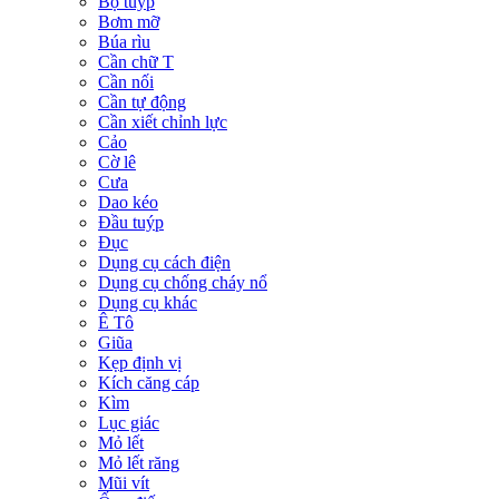
Bộ tuýp
Bơm mỡ
Búa rìu
Cần chữ T
Cần nối
Cần tự động
Cần xiết chỉnh lực
Cảo
Cờ lê
Cưa
Dao kéo
Đầu tuýp
Đục
Dụng cụ cách điện
Dụng cụ chống cháy nổ
Dụng cụ khác
Ê Tô
Giũa
Kẹp định vị
Kích căng cáp
Kìm
Lục giác
Mỏ lết
Mỏ lết răng
Mũi vít