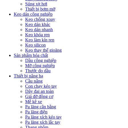
Súng xịt hơi
Thiết bị bơm mỡ
Keo dán công nghiệp
Keo chống xoay
Keo dán khác
Keo dán nhanh
Keo khóa ren
Keo làm kín ren
Keo silicon
Keo thay thế gioăng
Sản phẩm hóa chất
Dầu công nghiệp
Mỡ công nghiệp
Thước đo dầu
Thiết bị nâng hạ
Cầu nâng
Con chạy kéo tay
Dây đai an toàn
Giá đỡ động cơ
Mễ kê xe
Pa lăng cân bằng
Pa lăng điện
Pa lăng xích kéo tay
Pa lăng xích lắc tay
Thang nhôm