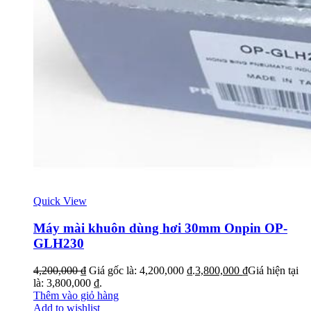
Quick View
Máy mài khuôn dùng hơi 30mm Onpin OP-
GLH230
4,200,000
₫
Giá gốc là: 4,200,000 ₫.
3,800,000
₫
Giá hiện tại
là: 3,800,000 ₫.
Thêm vào giỏ hàng
Add to wishlist