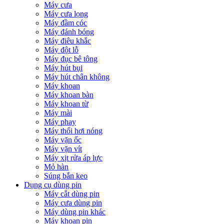
Máy cưa
Máy cưa lọng
Máy đầm cóc
Máy đánh bóng
Máy điêu khắc
Máy đột lỗ
Máy đục bê tông
Máy hút bụi
Máy hút chân không
Máy khoan
Máy khoan bàn
Máy khoan từ
Máy mài
Máy phay
Máy thổi hơi nóng
Máy vặn ốc
Máy vặn vít
Máy xịt rửa áp lực
Mỏ hàn
Súng bắn keo
Dụng cụ dùng pin
Máy cắt dùng pin
Máy cưa dùng pin
Máy dùng pin khác
Máy khoan pin