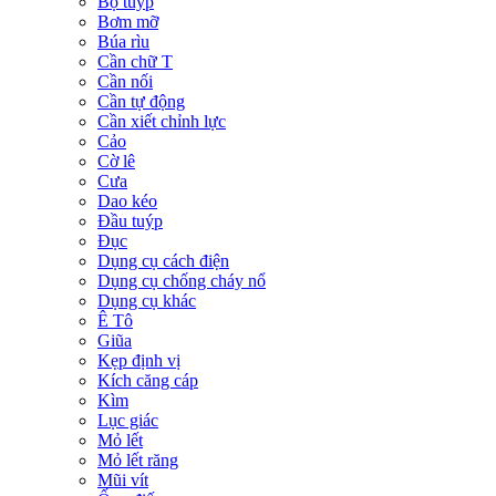
Bộ tuýp
Bơm mỡ
Búa rìu
Cần chữ T
Cần nối
Cần tự động
Cần xiết chỉnh lực
Cảo
Cờ lê
Cưa
Dao kéo
Đầu tuýp
Đục
Dụng cụ cách điện
Dụng cụ chống cháy nổ
Dụng cụ khác
Ê Tô
Giũa
Kẹp định vị
Kích căng cáp
Kìm
Lục giác
Mỏ lết
Mỏ lết răng
Mũi vít