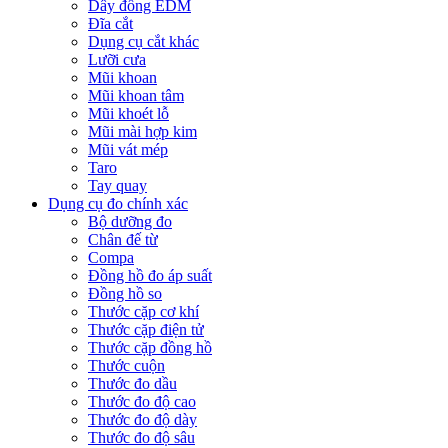
Dây đồng EDM
Đĩa cắt
Dụng cụ cắt khác
Lưỡi cưa
Mũi khoan
Mũi khoan tâm
Mũi khoét lỗ
Mũi mài hợp kim
Mũi vát mép
Taro
Tay quay
Dụng cụ đo chính xác
Bộ dưỡng đo
Chân đế từ
Compa
Đồng hồ đo áp suất
Đồng hồ so
Thước cặp cơ khí
Thước cặp điện tử
Thước cặp đồng hồ
Thước cuộn
Thước đo dầu
Thước đo độ cao
Thước đo độ dày
Thước đo độ sâu