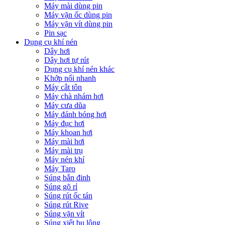
Máy mài dùng pin
Máy vặn ốc dùng pin
Máy vặn vít dùng pin
Pin sạc
Dụng cụ khí nén
Dây hơi
Dây hơi tự rút
Dụng cụ khí nén khác
Khớp nối nhanh
Máy cắt tôn
Máy chà nhám hơi
Máy cưa dũa
Máy đánh bóng hơi
Máy đục hơi
Máy khoan hơi
Máy mài hơi
Máy mài trụ
Máy nén khí
Máy Taro
Súng bắn đinh
Súng gõ rỉ
Súng rút ốc tán
Súng rút Rive
Súng vặn vít
Súng xiết bu lông