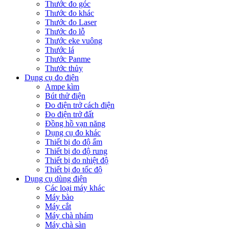
Thước đo góc
Thước đo khác
Thước đo Laser
Thước đo lỗ
Thước eke vuông
Thước lá
Thước Panme
Thước thủy
Dụng cụ đo điện
Ampe kìm
Bút thử điện
Đo điện trở cách điện
Đo điện trở đất
Đồng hồ vạn năng
Dụng cụ đo khác
Thiết bị đo độ ẩm
Thiết bị đo độ rung
Thiết bị đo nhiệt độ
Thiết bị đo tốc độ
Dụng cụ dùng điện
Các loại máy khác
Máy bào
Máy cắt
Máy chà nhám
Máy chà sàn