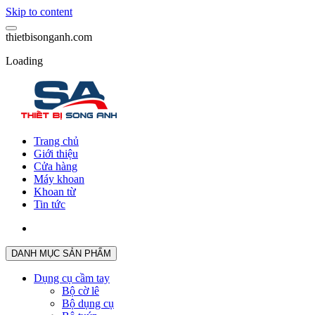
Skip to content
t
h
i
e
t
b
i
s
o
n
g
a
n
h
.
c
o
m
Loading
Trang chủ
Giới thiệu
Cửa hàng
Máy khoan
Khoan từ
Tin tức
DANH MỤC SẢN PHẨM
Dụng cụ cầm tay
Bộ cờ lê
Bộ dụng cụ