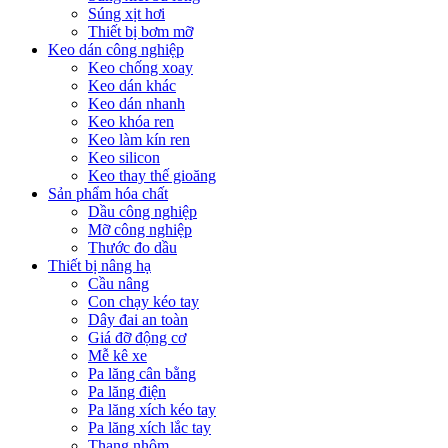
Súng xịt hơi
Thiết bị bơm mỡ
Keo dán công nghiệp
Keo chống xoay
Keo dán khác
Keo dán nhanh
Keo khóa ren
Keo làm kín ren
Keo silicon
Keo thay thế gioăng
Sản phẩm hóa chất
Dầu công nghiệp
Mỡ công nghiệp
Thước đo dầu
Thiết bị nâng hạ
Cầu nâng
Con chạy kéo tay
Dây đai an toàn
Giá đỡ động cơ
Mễ kê xe
Pa lăng cân bằng
Pa lăng điện
Pa lăng xích kéo tay
Pa lăng xích lắc tay
Thang nhôm