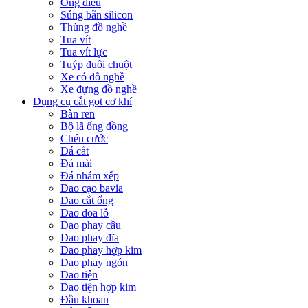
Ống điếu
Súng bắn silicon
Thùng đồ nghề
Tua vít
Tua vít lực
Tuýp đuôi chuột
Xe có đồ nghề
Xe đựng đồ nghề
Dụng cụ cắt gọt cơ khí
Bàn ren
Bộ lã ống đồng
Chén cước
Đá cắt
Đá mài
Đá nhám xếp
Dao cạo bavia
Dao cắt ống
Dao doa lỗ
Dao phay cầu
Dao phay đĩa
Dao phay hợp kim
Dao phay ngón
Dao tiện
Dao tiện hợp kim
Đầu khoan