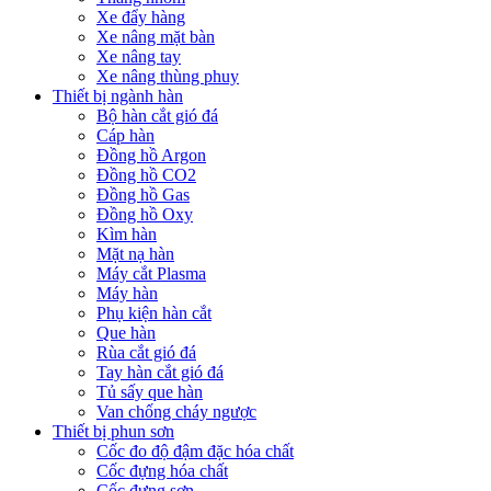
Xe đẩy hàng
Xe nâng mặt bàn
Xe nâng tay
Xe nâng thùng phuy
Thiết bị ngành hàn
Bộ hàn cắt gió đá
Cáp hàn
Đồng hồ Argon
Đồng hồ CO2
Đồng hồ Gas
Đồng hồ Oxy
Kìm hàn
Mặt nạ hàn
Máy cắt Plasma
Máy hàn
Phụ kiện hàn cắt
Que hàn
Rùa cắt gió đá
Tay hàn cắt gió đá
Tủ sấy que hàn
Van chống cháy ngược
Thiết bị phun sơn
Cốc đo độ đậm đặc hóa chất
Cốc đựng hóa chất
Cốc đựng sơn