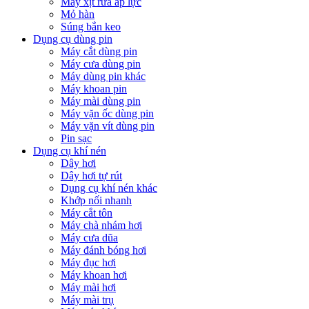
Máy xịt rửa áp lực
Mỏ hàn
Súng bắn keo
Dụng cụ dùng pin
Máy cắt dùng pin
Máy cưa dùng pin
Máy dùng pin khác
Máy khoan pin
Máy mài dùng pin
Máy vặn ốc dùng pin
Máy vặn vít dùng pin
Pin sạc
Dụng cụ khí nén
Dây hơi
Dây hơi tự rút
Dụng cụ khí nén khác
Khớp nối nhanh
Máy cắt tôn
Máy chà nhám hơi
Máy cưa dũa
Máy đánh bóng hơi
Máy đục hơi
Máy khoan hơi
Máy mài hơi
Máy mài trụ