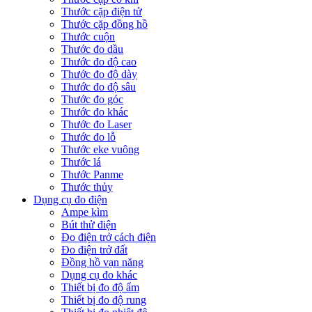
Thước cặp điện tử
Thước cặp đồng hồ
Thước cuộn
Thước đo dầu
Thước đo độ cao
Thước đo độ dày
Thước đo độ sâu
Thước đo góc
Thước đo khác
Thước đo Laser
Thước đo lỗ
Thước eke vuông
Thước lá
Thước Panme
Thước thủy
Dụng cụ đo điện
Ampe kìm
Bút thử điện
Đo điện trở cách điện
Đo điện trở đất
Đồng hồ vạn năng
Dụng cụ đo khác
Thiết bị đo độ ẩm
Thiết bị đo độ rung