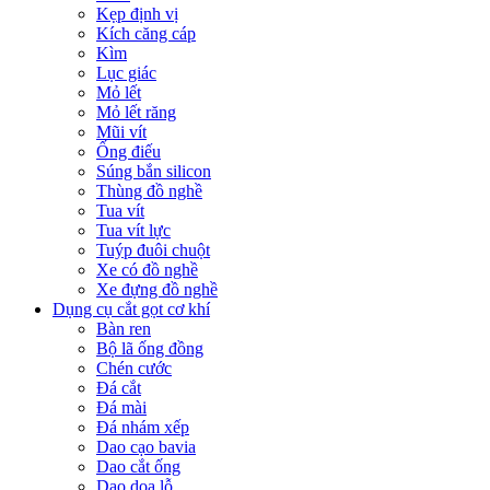
Kẹp định vị
Kích căng cáp
Kìm
Lục giác
Mỏ lết
Mỏ lết răng
Mũi vít
Ống điếu
Súng bắn silicon
Thùng đồ nghề
Tua vít
Tua vít lực
Tuýp đuôi chuột
Xe có đồ nghề
Xe đựng đồ nghề
Dụng cụ cắt gọt cơ khí
Bàn ren
Bộ lã ống đồng
Chén cước
Đá cắt
Đá mài
Đá nhám xếp
Dao cạo bavia
Dao cắt ống
Dao doa lỗ