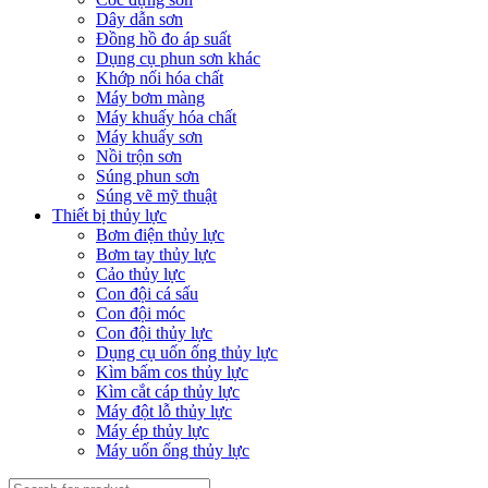
Dây dẫn sơn
Đồng hồ đo áp suất
Dụng cụ phun sơn khác
Khớp nối hóa chất
Máy bơm màng
Máy khuấy hóa chất
Máy khuấy sơn
Nồi trộn sơn
Súng phun sơn
Súng vẽ mỹ thuật
Thiết bị thủy lực
Bơm điện thủy lực
Bơm tay thủy lực
Cảo thủy lực
Con đội cá sấu
Con đội móc
Con đội thủy lực
Dụng cụ uốn ống thủy lực
Kìm bấm cos thủy lực
Kìm cắt cáp thủy lực
Máy đột lỗ thủy lực
Máy ép thủy lực
Máy uốn ống thủy lực