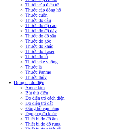
Thước cặp điện tử
Thước cặp đồng hồ
Thước cuộn
Thước đo dầu
Thước đo độ cao
Thước đo độ dày
Thước đo độ sâu
Thước đo góc
Thước đo khác
Thước đo Laser
Thước đo lỗ
Thước eke vuông
Thước lá
Thước Panme
Thước thủy
Dụng cụ đo điện
Ampe kìm
Bút thử điện
Đo điện trở cách điện
Đo điện trở đất
Đồng hồ vạn năng
Dụng cụ đo khác
Thiết bị đo độ ẩm
Thiết bị đo độ rung