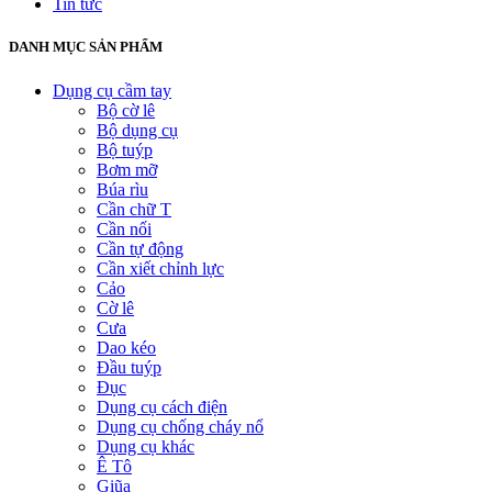
Tin tức
DANH MỤC SẢN PHẨM
Dụng cụ cầm tay
Bộ cờ lê
Bộ dụng cụ
Bộ tuýp
Bơm mỡ
Búa rìu
Cần chữ T
Cần nối
Cần tự động
Cần xiết chỉnh lực
Cảo
Cờ lê
Cưa
Dao kéo
Đầu tuýp
Đục
Dụng cụ cách điện
Dụng cụ chống cháy nổ
Dụng cụ khác
Ê Tô
Giũa