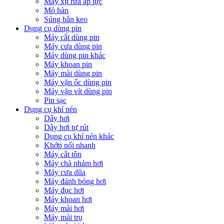
Máy xịt rửa áp lực
Mỏ hàn
Súng bắn keo
Dụng cụ dùng pin
Máy cắt dùng pin
Máy cưa dùng pin
Máy dùng pin khác
Máy khoan pin
Máy mài dùng pin
Máy vặn ốc dùng pin
Máy vặn vít dùng pin
Pin sạc
Dụng cụ khí nén
Dây hơi
Dây hơi tự rút
Dụng cụ khí nén khác
Khớp nối nhanh
Máy cắt tôn
Máy chà nhám hơi
Máy cưa dũa
Máy đánh bóng hơi
Máy đục hơi
Máy khoan hơi
Máy mài hơi
Máy mài trụ