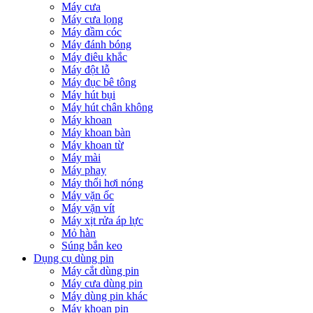
Máy cưa
Máy cưa lọng
Máy đầm cóc
Máy đánh bóng
Máy điêu khắc
Máy đột lỗ
Máy đục bê tông
Máy hút bụi
Máy hút chân không
Máy khoan
Máy khoan bàn
Máy khoan từ
Máy mài
Máy phay
Máy thổi hơi nóng
Máy vặn ốc
Máy vặn vít
Máy xịt rửa áp lực
Mỏ hàn
Súng bắn keo
Dụng cụ dùng pin
Máy cắt dùng pin
Máy cưa dùng pin
Máy dùng pin khác
Máy khoan pin