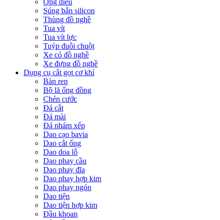
Ống điếu
Súng bắn silicon
Thùng đồ nghề
Tua vít
Tua vít lực
Tuýp đuôi chuột
Xe có đồ nghề
Xe đựng đồ nghề
Dụng cụ cắt gọt cơ khí
Bàn ren
Bộ lã ống đồng
Chén cước
Đá cắt
Đá mài
Đá nhám xếp
Dao cạo bavia
Dao cắt ống
Dao doa lỗ
Dao phay cầu
Dao phay đĩa
Dao phay hợp kim
Dao phay ngón
Dao tiện
Dao tiện hợp kim
Đầu khoan