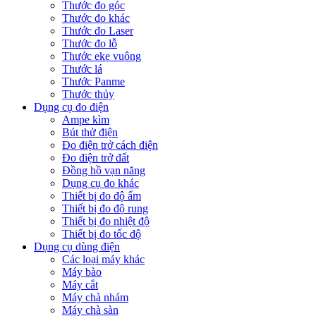
Thước đo góc
Thước đo khác
Thước đo Laser
Thước đo lỗ
Thước eke vuông
Thước lá
Thước Panme
Thước thủy
Dụng cụ đo điện
Ampe kìm
Bút thử điện
Đo điện trở cách điện
Đo điện trở đất
Đồng hồ vạn năng
Dụng cụ đo khác
Thiết bị đo độ ẩm
Thiết bị đo độ rung
Thiết bị đo nhiệt độ
Thiết bị đo tốc độ
Dụng cụ dùng điện
Các loại máy khác
Máy bào
Máy cắt
Máy chà nhám
Máy chà sàn