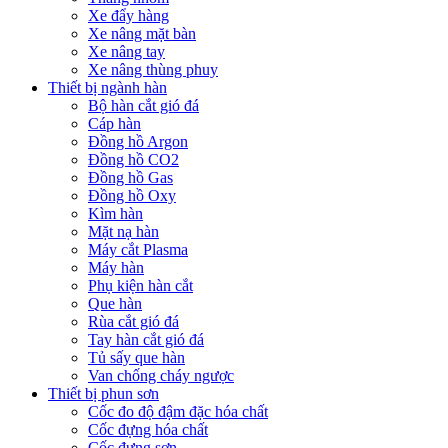
Xe đẩy hàng
Xe nâng mặt bàn
Xe nâng tay
Xe nâng thùng phuy
Thiết bị ngành hàn
Bộ hàn cắt gió đá
Cáp hàn
Đồng hồ Argon
Đồng hồ CO2
Đồng hồ Gas
Đồng hồ Oxy
Kìm hàn
Mặt nạ hàn
Máy cắt Plasma
Máy hàn
Phụ kiện hàn cắt
Que hàn
Rùa cắt gió đá
Tay hàn cắt gió đá
Tủ sấy que hàn
Van chống cháy ngược
Thiết bị phun sơn
Cốc đo độ đậm đặc hóa chất
Cốc đựng hóa chất
Cốc đựng sơn