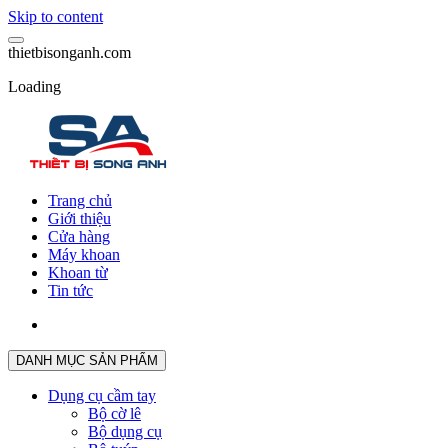
Skip to content
t
h
i
e
t
b
i
s
o
n
g
a
n
h
.
c
o
m
Loading
Trang chủ
Giới thiệu
Cửa hàng
Máy khoan
Khoan từ
Tin tức
DANH MỤC SẢN PHẨM
Dụng cụ cầm tay
Bộ cờ lê
Bộ dụng cụ