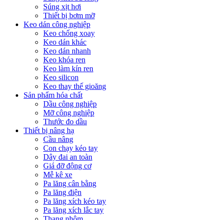
Súng xịt hơi
Thiết bị bơm mỡ
Keo dán công nghiệp
Keo chống xoay
Keo dán khác
Keo dán nhanh
Keo khóa ren
Keo làm kín ren
Keo silicon
Keo thay thế gioăng
Sản phẩm hóa chất
Dầu công nghiệp
Mỡ công nghiệp
Thước đo dầu
Thiết bị nâng hạ
Cầu nâng
Con chạy kéo tay
Dây đai an toàn
Giá đỡ động cơ
Mễ kê xe
Pa lăng cân bằng
Pa lăng điện
Pa lăng xích kéo tay
Pa lăng xích lắc tay
Thang nhôm