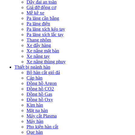
Dây đai an toàn
Giá đỡ động cơ
Mễ kê xe
Pa lăng cân bằng
Pa lăng điện
Pa lăng xích kéo tay
Pa lăng xích lắc tay
Thang nhôm
Xe đẩy hàng
Xe nâng mặt bàn
Xe nâng tay
Xe nâng thùng phuy
Thiết bị ngành hàn
Bộ hàn cắt gió đá
Cáp hàn
Đồng hồ Argon
Đồng hồ CO2
Đồng hồ Gas
Đồng hồ Oxy
Kìm hàn
Mặt nạ hàn
Máy cắt Plasma
Máy hàn
Phụ kiện hàn cắt
Que hàn