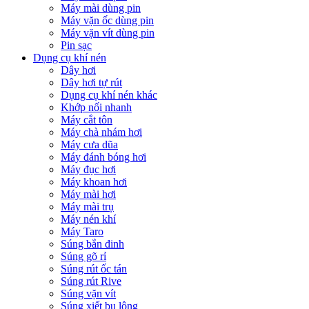
Máy mài dùng pin
Máy vặn ốc dùng pin
Máy vặn vít dùng pin
Pin sạc
Dụng cụ khí nén
Dây hơi
Dây hơi tự rút
Dụng cụ khí nén khác
Khớp nối nhanh
Máy cắt tôn
Máy chà nhám hơi
Máy cưa dũa
Máy đánh bóng hơi
Máy đục hơi
Máy khoan hơi
Máy mài hơi
Máy mài trụ
Máy nén khí
Máy Taro
Súng bắn đinh
Súng gõ rỉ
Súng rút ốc tán
Súng rút Rive
Súng vặn vít
Súng xiết bu lông