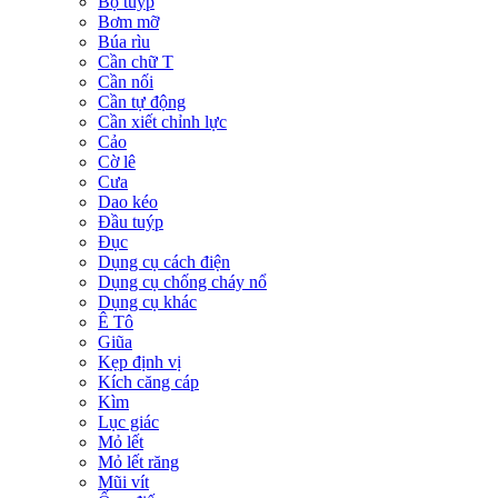
Bộ tuýp
Bơm mỡ
Búa rìu
Cần chữ T
Cần nối
Cần tự động
Cần xiết chỉnh lực
Cảo
Cờ lê
Cưa
Dao kéo
Đầu tuýp
Đục
Dụng cụ cách điện
Dụng cụ chống cháy nổ
Dụng cụ khác
Ê Tô
Giũa
Kẹp định vị
Kích căng cáp
Kìm
Lục giác
Mỏ lết
Mỏ lết răng
Mũi vít