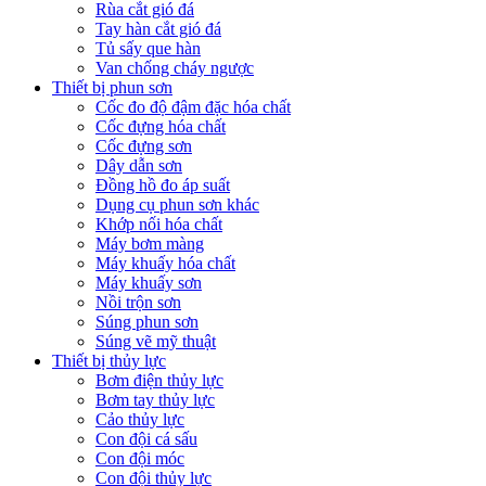
Rùa cắt gió đá
Tay hàn cắt gió đá
Tủ sấy que hàn
Van chống cháy ngược
Thiết bị phun sơn
Cốc đo độ đậm đặc hóa chất
Cốc đựng hóa chất
Cốc đựng sơn
Dây dẫn sơn
Đồng hồ đo áp suất
Dụng cụ phun sơn khác
Khớp nối hóa chất
Máy bơm màng
Máy khuấy hóa chất
Máy khuấy sơn
Nồi trộn sơn
Súng phun sơn
Súng vẽ mỹ thuật
Thiết bị thủy lực
Bơm điện thủy lực
Bơm tay thủy lực
Cảo thủy lực
Con đội cá sấu
Con đội móc
Con đội thủy lực