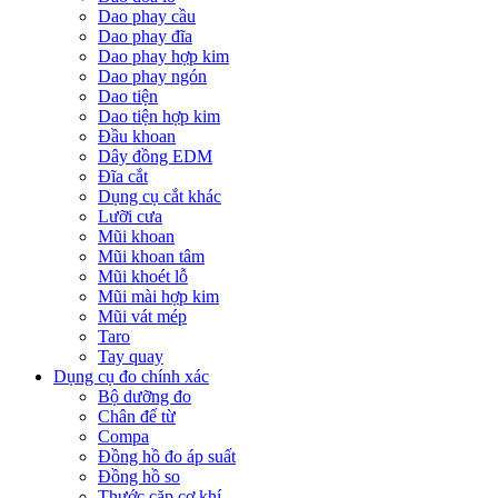
Dao phay cầu
Dao phay đĩa
Dao phay hợp kim
Dao phay ngón
Dao tiện
Dao tiện hợp kim
Đầu khoan
Dây đồng EDM
Đĩa cắt
Dụng cụ cắt khác
Lưỡi cưa
Mũi khoan
Mũi khoan tâm
Mũi khoét lỗ
Mũi mài hợp kim
Mũi vát mép
Taro
Tay quay
Dụng cụ đo chính xác
Bộ dưỡng đo
Chân đế từ
Compa
Đồng hồ đo áp suất
Đồng hồ so
Thước cặp cơ khí