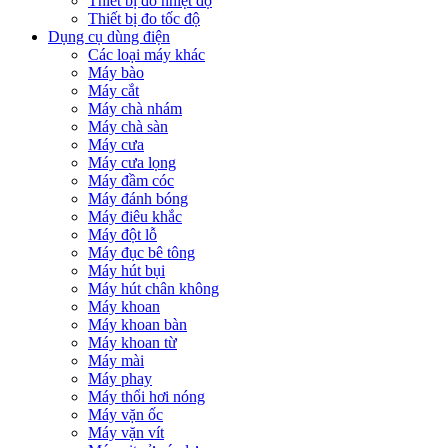
Thiết bị đo nhiệt độ
Thiết bị đo tốc độ
Dụng cụ dùng điện
Các loại máy khác
Máy bào
Máy cắt
Máy chà nhám
Máy chà sàn
Máy cưa
Máy cưa lọng
Máy đầm cóc
Máy đánh bóng
Máy điêu khắc
Máy đột lỗ
Máy đục bê tông
Máy hút bụi
Máy hút chân không
Máy khoan
Máy khoan bàn
Máy khoan từ
Máy mài
Máy phay
Máy thổi hơi nóng
Máy vặn ốc
Máy vặn vít