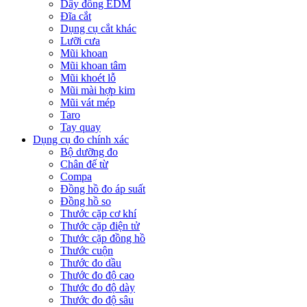
Dây đồng EDM
Đĩa cắt
Dụng cụ cắt khác
Lưỡi cưa
Mũi khoan
Mũi khoan tâm
Mũi khoét lỗ
Mũi mài hợp kim
Mũi vát mép
Taro
Tay quay
Dụng cụ đo chính xác
Bộ dưỡng đo
Chân đế từ
Compa
Đồng hồ đo áp suất
Đồng hồ so
Thước cặp cơ khí
Thước cặp điện tử
Thước cặp đồng hồ
Thước cuộn
Thước đo dầu
Thước đo độ cao
Thước đo độ dày
Thước đo độ sâu