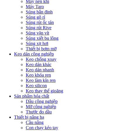
Máy nén khí
Máy Taro
Súng bắn đinh
Súng gõ rỉ
Súng rút ốc tán
Súng rút Rive
Súng vặn vít
Súng xiết bu lông
Súng xịt hơi
Thiết bị bơm mỡ
Keo dán công nghiệp
Keo chống xoay
Keo dán khác
Keo dán nhanh
Keo khóa ren
Keo làm kín ren
Keo silicon
Keo thay thế gioăng
Sản phẩm hóa chất
Dầu công nghiệp
Mỡ công nghiệp
Thước đo dầu
Thiết bị nâng hạ
Cầu nâng
Con chạy kéo tay