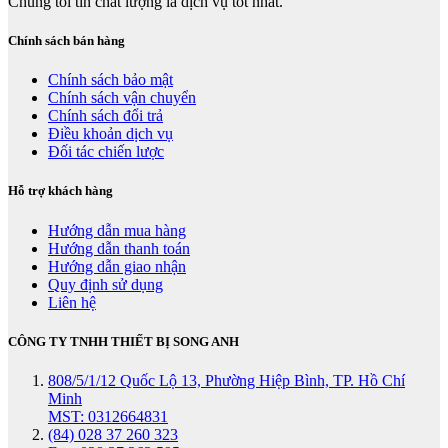
Chúng tôi tin chất lượng là dịch vụ tốt nhất.
Chính sách bán hàng
Chính sách bảo mật
Chính sách vận chuyển
Chính sách đổi trả
Điều khoản dịch vụ
Đối tác chiến lược
Hỗ trợ khách hàng
Hướng dẫn mua hàng
Hướng dẫn thanh toán
Hướng dẫn giao nhận
Quy định sử dụng
Liên hệ
CÔNG TY TNHH THIẾT BỊ SONG ANH
808/5/1/12 Quốc Lộ 13, Phường Hiệp Bình, TP. Hồ Chí
Minh
MST: 0312664831
(84) 028 37 260 323