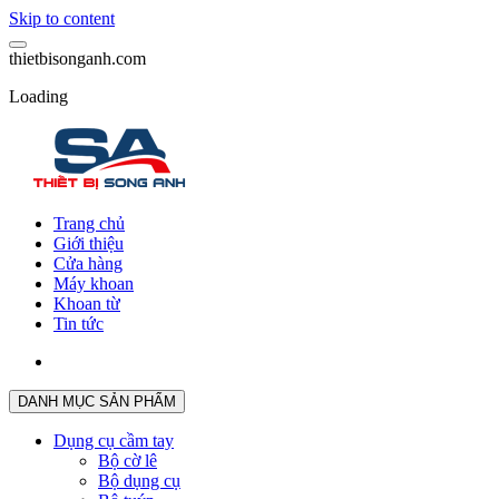
Skip to content
t
h
i
e
t
b
i
s
o
n
g
a
n
h
.
c
o
m
Loading
Trang chủ
Giới thiệu
Cửa hàng
Máy khoan
Khoan từ
Tin tức
DANH MỤC SẢN PHẨM
Dụng cụ cầm tay
Bộ cờ lê
Bộ dụng cụ