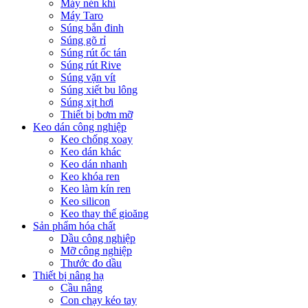
Máy nén khí
Máy Taro
Súng bắn đinh
Súng gõ rỉ
Súng rút ốc tán
Súng rút Rive
Súng vặn vít
Súng xiết bu lông
Súng xịt hơi
Thiết bị bơm mỡ
Keo dán công nghiệp
Keo chống xoay
Keo dán khác
Keo dán nhanh
Keo khóa ren
Keo làm kín ren
Keo silicon
Keo thay thế gioăng
Sản phẩm hóa chất
Dầu công nghiệp
Mỡ công nghiệp
Thước đo dầu
Thiết bị nâng hạ
Cầu nâng
Con chạy kéo tay