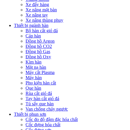
Xe đẩy hàng
Xe nâng mặt bàn
Xe nâng tay
Xe nâng thùng phuy
Thiết bị ngành hàn
Bộ hàn cắt gió đá
Cáp hàn
Đồng hồ Argon
Đồng hồ CO2
Đồng hồ Gas
Đồng hồ Oxy
Kìm hàn
Mặt nạ hàn
Máy cắt Plasma
Máy hàn
Phụ kiện hàn cắt
Que hàn
Rùa cắt gió đá
Tay hàn cắt gió đá
Tủ sấy que hàn
Van chống cháy ngược
Thiết bị phun sơn
Cốc đo độ đậm đặc hóa chất
Cốc đựng hóa chất
Cốc đựng sơn