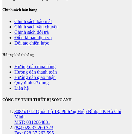
Chính sách bán hàng
Chính sách bảo mật
Chính sách vận chuyển
Chính sách đổi trả
Điều khoản dịch vụ
Đối tác chiến lược
Hỗ trợ khách hàng
Hướng dẫn mua hàng
Hướng dẫn thanh toán
Hướng dẫn giao nhận
Quy định sử dụng
Liên hệ
CÔNG TY TNHH THIẾT BỊ SONG ANH
808/5/1/12 Quốc Lộ 13, Phường Hiệp Bình, TP. Hồ Chí
Minh
MST: 0312664831
(84) 028 37 260 323
Fax: 028 37 263 595