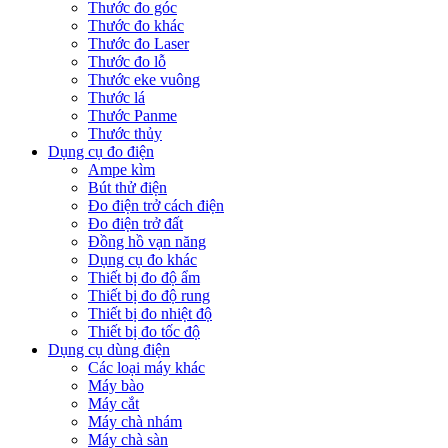
Thước đo góc
Thước đo khác
Thước đo Laser
Thước đo lỗ
Thước eke vuông
Thước lá
Thước Panme
Thước thủy
Dụng cụ đo điện
Ampe kìm
Bút thử điện
Đo điện trở cách điện
Đo điện trở đất
Đồng hồ vạn năng
Dụng cụ đo khác
Thiết bị đo độ ẩm
Thiết bị đo độ rung
Thiết bị đo nhiệt độ
Thiết bị đo tốc độ
Dụng cụ dùng điện
Các loại máy khác
Máy bào
Máy cắt
Máy chà nhám
Máy chà sàn