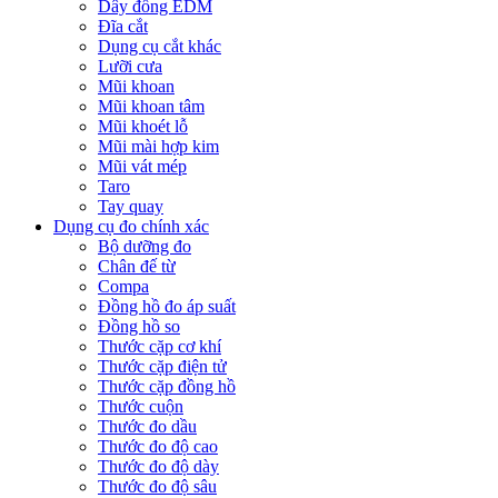
Dây đồng EDM
Đĩa cắt
Dụng cụ cắt khác
Lưỡi cưa
Mũi khoan
Mũi khoan tâm
Mũi khoét lỗ
Mũi mài hợp kim
Mũi vát mép
Taro
Tay quay
Dụng cụ đo chính xác
Bộ dưỡng đo
Chân đế từ
Compa
Đồng hồ đo áp suất
Đồng hồ so
Thước cặp cơ khí
Thước cặp điện tử
Thước cặp đồng hồ
Thước cuộn
Thước đo dầu
Thước đo độ cao
Thước đo độ dày
Thước đo độ sâu