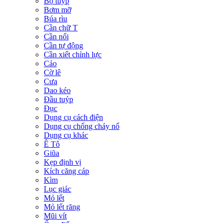
Bộ tuýp
Bơm mỡ
Búa rìu
Cần chữ T
Cần nối
Cần tự động
Cần xiết chỉnh lực
Cảo
Cờ lê
Cưa
Dao kéo
Đầu tuýp
Đục
Dụng cụ cách điện
Dụng cụ chống cháy nổ
Dụng cụ khác
Ê Tô
Giũa
Kẹp định vị
Kích căng cáp
Kìm
Lục giác
Mỏ lết
Mỏ lết răng
Mũi vít