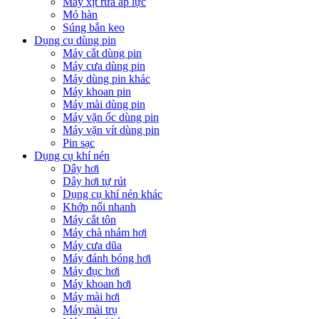
Máy xịt rửa áp lực
Mỏ hàn
Súng bắn keo
Dụng cụ dùng pin
Máy cắt dùng pin
Máy cưa dùng pin
Máy dùng pin khác
Máy khoan pin
Máy mài dùng pin
Máy vặn ốc dùng pin
Máy vặn vít dùng pin
Pin sạc
Dụng cụ khí nén
Dây hơi
Dây hơi tự rút
Dụng cụ khí nén khác
Khớp nối nhanh
Máy cắt tôn
Máy chà nhám hơi
Máy cưa dũa
Máy đánh bóng hơi
Máy đục hơi
Máy khoan hơi
Máy mài hơi
Máy mài trụ