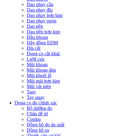
Dao phay cầu
Dao phay đĩa
Dao phay hợp kim
Dao phay ngón
Dao tiện
Dao tiện hợp kim
Đầu khoan
Dây đồng EDM
Đĩa cắt
Dụng cụ cắt khác
Lưỡi cưa
Mũi khoan
Mũi khoan tâm
Mũi khoét lỗ
Mũi mài hợp kim
Mũi vát mép
Taro
Tay quay
Dụng cụ đo chính xác
Bộ dưỡng đo
Chân đế từ
Compa
Đồng hồ đo áp suất
Đồng hồ so
Thước cặp cơ khí