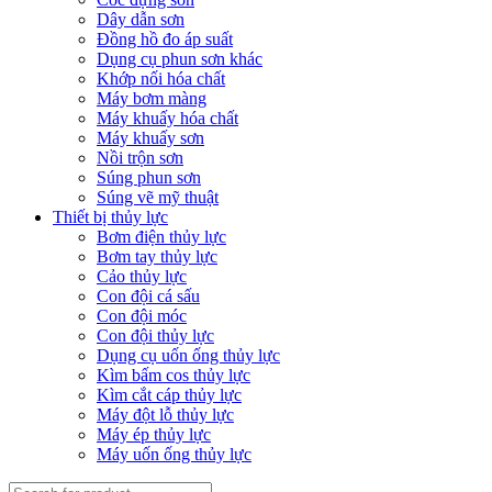
Dây dẫn sơn
Đồng hồ đo áp suất
Dụng cụ phun sơn khác
Khớp nối hóa chất
Máy bơm màng
Máy khuấy hóa chất
Máy khuấy sơn
Nồi trộn sơn
Súng phun sơn
Súng vẽ mỹ thuật
Thiết bị thủy lực
Bơm điện thủy lực
Bơm tay thủy lực
Cảo thủy lực
Con đội cá sấu
Con đội móc
Con đội thủy lực
Dụng cụ uốn ống thủy lực
Kìm bấm cos thủy lực
Kìm cắt cáp thủy lực
Máy đột lỗ thủy lực
Máy ép thủy lực
Máy uốn ống thủy lực