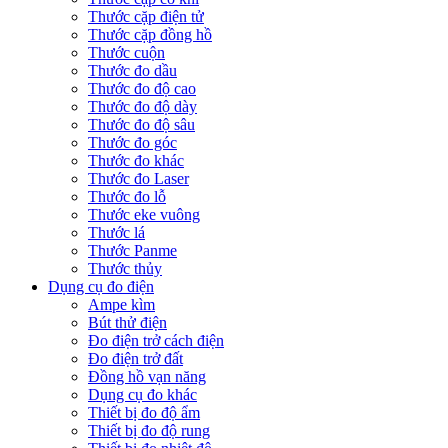
Thước cặp điện tử
Thước cặp đồng hồ
Thước cuộn
Thước đo dầu
Thước đo độ cao
Thước đo độ dày
Thước đo độ sâu
Thước đo góc
Thước đo khác
Thước đo Laser
Thước đo lỗ
Thước eke vuông
Thước lá
Thước Panme
Thước thủy
Dụng cụ đo điện
Ampe kìm
Bút thử điện
Đo điện trở cách điện
Đo điện trở đất
Đồng hồ vạn năng
Dụng cụ đo khác
Thiết bị đo độ ẩm
Thiết bị đo độ rung