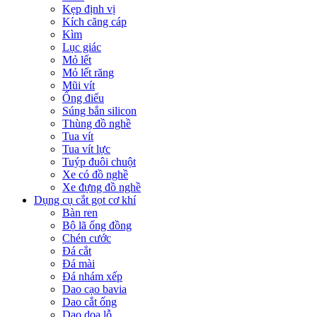
Kẹp định vị
Kích căng cáp
Kìm
Lục giác
Mỏ lết
Mỏ lết răng
Mũi vít
Ống điếu
Súng bắn silicon
Thùng đồ nghề
Tua vít
Tua vít lực
Tuýp đuôi chuột
Xe có đồ nghề
Xe đựng đồ nghề
Dụng cụ cắt gọt cơ khí
Bàn ren
Bộ lã ống đồng
Chén cước
Đá cắt
Đá mài
Đá nhám xếp
Dao cạo bavia
Dao cắt ống
Dao doa lỗ