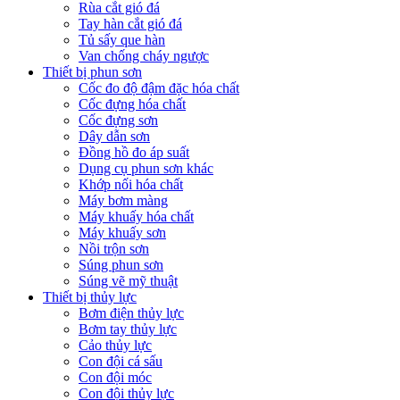
Rùa cắt gió đá
Tay hàn cắt gió đá
Tủ sấy que hàn
Van chống cháy ngược
Thiết bị phun sơn
Cốc đo độ đậm đặc hóa chất
Cốc đựng hóa chất
Cốc đựng sơn
Dây dẫn sơn
Đồng hồ đo áp suất
Dụng cụ phun sơn khác
Khớp nối hóa chất
Máy bơm màng
Máy khuấy hóa chất
Máy khuấy sơn
Nồi trộn sơn
Súng phun sơn
Súng vẽ mỹ thuật
Thiết bị thủy lực
Bơm điện thủy lực
Bơm tay thủy lực
Cảo thủy lực
Con đội cá sấu
Con đội móc
Con đội thủy lực