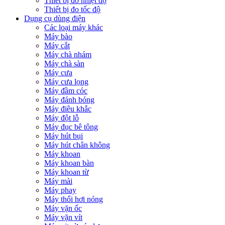
Thiết bị đo nhiệt độ
Thiết bị đo tốc độ
Dụng cụ dùng điện
Các loại máy khác
Máy bào
Máy cắt
Máy chà nhám
Máy chà sàn
Máy cưa
Máy cưa lọng
Máy đầm cóc
Máy đánh bóng
Máy điêu khắc
Máy đột lỗ
Máy đục bê tông
Máy hút bụi
Máy hút chân không
Máy khoan
Máy khoan bàn
Máy khoan từ
Máy mài
Máy phay
Máy thổi hơi nóng
Máy vặn ốc
Máy vặn vít