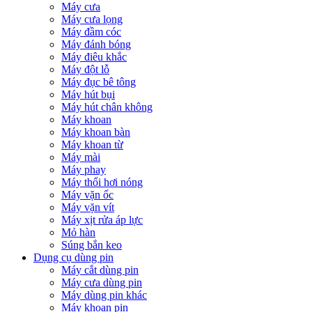
Máy cưa
Máy cưa lọng
Máy đầm cóc
Máy đánh bóng
Máy điêu khắc
Máy đột lỗ
Máy đục bê tông
Máy hút bụi
Máy hút chân không
Máy khoan
Máy khoan bàn
Máy khoan từ
Máy mài
Máy phay
Máy thổi hơi nóng
Máy vặn ốc
Máy vặn vít
Máy xịt rửa áp lực
Mỏ hàn
Súng bắn keo
Dụng cụ dùng pin
Máy cắt dùng pin
Máy cưa dùng pin
Máy dùng pin khác
Máy khoan pin