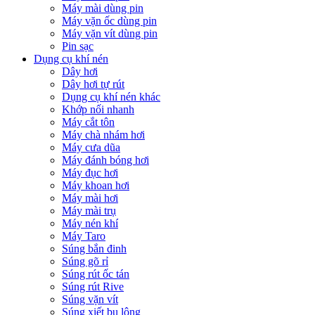
Máy mài dùng pin
Máy vặn ốc dùng pin
Máy vặn vít dùng pin
Pin sạc
Dụng cụ khí nén
Dây hơi
Dây hơi tự rút
Dụng cụ khí nén khác
Khớp nối nhanh
Máy cắt tôn
Máy chà nhám hơi
Máy cưa dũa
Máy đánh bóng hơi
Máy đục hơi
Máy khoan hơi
Máy mài hơi
Máy mài trụ
Máy nén khí
Máy Taro
Súng bắn đinh
Súng gõ rỉ
Súng rút ốc tán
Súng rút Rive
Súng vặn vít
Súng xiết bu lông