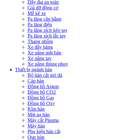
Dây đai an toàn
Giá đỡ động cơ
Mễ kê xe
Pa lăng cân bằng
Pa lăng điện
Pa lăng xích kéo tay
Pa lăng xích lắc tay
Thang nhôm
Xe đẩy hàng
Xe nâng mặt bàn
Xe nâng tay
Xe nâng thùng phuy
Thiết bị ngành hàn
Bộ hàn cắt gió đá
Cáp hàn
Đồng hồ Argon
Đồng hồ CO2
Đồng hồ Gas
Đồng hồ Oxy
Kìm hàn
Mặt nạ hàn
Máy cắt Plasma
Máy hàn
Phụ kiện hàn cắt
Que hàn