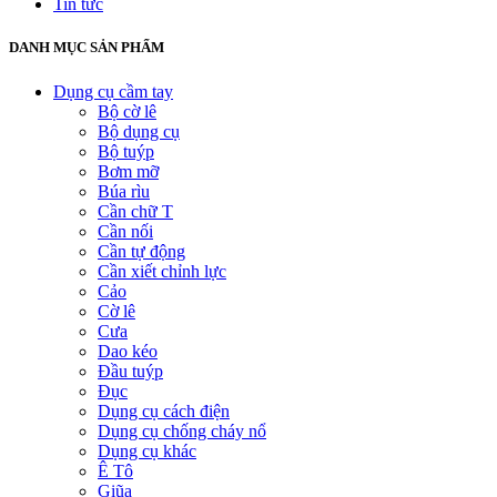
Tin tức
DANH MỤC SẢN PHẨM
Dụng cụ cầm tay
Bộ cờ lê
Bộ dụng cụ
Bộ tuýp
Bơm mỡ
Búa rìu
Cần chữ T
Cần nối
Cần tự động
Cần xiết chỉnh lực
Cảo
Cờ lê
Cưa
Dao kéo
Đầu tuýp
Đục
Dụng cụ cách điện
Dụng cụ chống cháy nổ
Dụng cụ khác
Ê Tô
Giũa