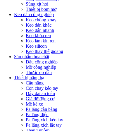
Súng xịt hơi
Thiết bị bơm mỡ
Keo dán công nghiệp
Keo chống xoay
Keo dán khác
Keo dán nhanh
Keo khóa ren
Keo làm kín ren
Keo silicon
Keo thay thế gioăng
Sản phẩm hóa chất
Dầu công nghiệp
Mỡ công nghiệp
Thước đo dầu
Thiết bị nâng hạ
Cầu nâng
Con chạy kéo tay
Dây đai an toàn
Giá đỡ động cơ
Mễ kê xe
Pa lăng cân bằng
Pa lăng điện
Pa lăng xích kéo tay
Pa lăng xích lắc tay
Thang nhôm