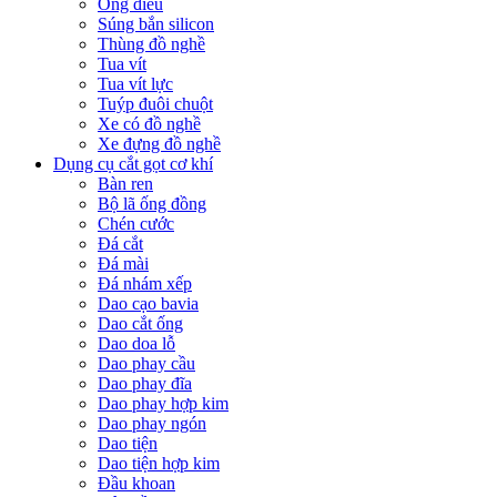
Ống điếu
Súng bắn silicon
Thùng đồ nghề
Tua vít
Tua vít lực
Tuýp đuôi chuột
Xe có đồ nghề
Xe đựng đồ nghề
Dụng cụ cắt gọt cơ khí
Bàn ren
Bộ lã ống đồng
Chén cước
Đá cắt
Đá mài
Đá nhám xếp
Dao cạo bavia
Dao cắt ống
Dao doa lỗ
Dao phay cầu
Dao phay đĩa
Dao phay hợp kim
Dao phay ngón
Dao tiện
Dao tiện hợp kim
Đầu khoan