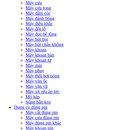
Máy cưa
Máy cưa lọng
Máy đầm cóc
Máy đánh bóng
Máy điêu khắc
Máy đột lỗ
Máy đục bê tông
Máy hút bụi
Máy hút chân không
Máy khoan
Máy khoan bàn
Máy khoan từ
Máy mài
Máy phay
Máy thổi hơi nóng
Máy vặn ốc
Máy vặn vít
Máy xịt rửa áp lực
Mỏ hàn
Súng bắn keo
Dụng cụ dùng pin
Máy cắt dùng pin
Máy cưa dùng pin
Máy dùng pin khác
Máy khoan pin