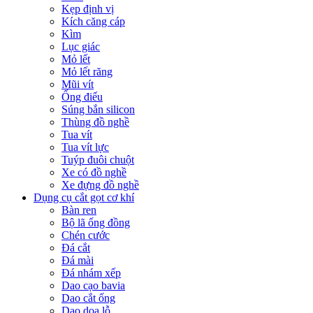
Kẹp định vị
Kích căng cáp
Kìm
Lục giác
Mỏ lết
Mỏ lết răng
Mũi vít
Ống điếu
Súng bắn silicon
Thùng đồ nghề
Tua vít
Tua vít lực
Tuýp đuôi chuột
Xe có đồ nghề
Xe đựng đồ nghề
Dụng cụ cắt gọt cơ khí
Bàn ren
Bộ lã ống đồng
Chén cước
Đá cắt
Đá mài
Đá nhám xếp
Dao cạo bavia
Dao cắt ống
Dao doa lỗ