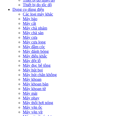
Thiết bị đo nhiệt độ
Thiết bị đo tốc độ
Dụng cụ dùng điện
Các loại máy khác
Máy bào
Máy cắt
Máy chà nhám
Máy chà sàn
Máy cưa
Máy cưa lọng
Máy đầm cóc
Máy đánh bóng
Máy điêu khắc
Máy đột lỗ
Máy đục bê tông
Máy hút bụi
Máy hút chân không
Máy khoan
Máy khoan bàn
Máy khoan từ
Máy mài
Máy phay
Máy thổi hơi nóng
Máy vặn ốc
Máy vặn vít