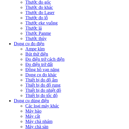
Thước đo góc
Thước đo khác
Thước đo Laser
Thước đo lỗ
Thước eke vuông
Thước lá
Thước Panme
Thước thủy
Dụng cụ đo điện
Ampe kìm
Bút thử điện
Đo điện trở cách điện
Đo điện trở đất
Đồng hồ vạn năng
Dụng cụ đo khác
Thiết bị đo độ ẩm
Thiết bị đo độ rung
Thiết bị đo nhiệt độ
Thiết bị đo tốc độ
Dụng cụ dùng điện
Các loại máy khác
Máy bào
Máy cắt
Máy chà nhám
Máy chà sàn