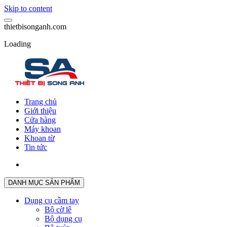
Skip to content
t
h
i
e
t
b
i
s
o
n
g
a
n
h
.
c
o
m
Loading
Trang chủ
Giới thiệu
Cửa hàng
Máy khoan
Khoan từ
Tin tức
DANH MỤC SẢN PHẨM
Dụng cụ cầm tay
Bộ cờ lê
Bộ dụng cụ