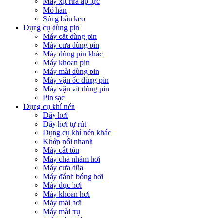
Máy xịt rửa áp lực
Mỏ hàn
Súng bắn keo
Dụng cụ dùng pin
Máy cắt dùng pin
Máy cưa dùng pin
Máy dùng pin khác
Máy khoan pin
Máy mài dùng pin
Máy vặn ốc dùng pin
Máy vặn vít dùng pin
Pin sạc
Dụng cụ khí nén
Dây hơi
Dây hơi tự rút
Dụng cụ khí nén khác
Khớp nối nhanh
Máy cắt tôn
Máy chà nhám hơi
Máy cưa dũa
Máy đánh bóng hơi
Máy đục hơi
Máy khoan hơi
Máy mài hơi
Máy mài trụ