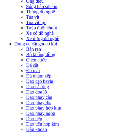
Ống điếu
Súng bắn silicon
Thùng đồ nghề
Tua vít
Tua vít lực
Tuýp đuôi chuột
Xe có đồ nghề
Xe đựng đồ nghề
Dụng cụ cắt gọt cơ khí
Bàn ren
Bộ lã ống đồng
Chén cước
Đá cắt
Đá mài
Đá nhám xếp
Dao cạo bavia
Dao cắt ống
Dao doa lỗ
Dao phay cầu
Dao phay đĩa
Dao phay hợp kim
Dao phay ngón
Dao tiện
Dao tiện hợp kim
Đầu khoan