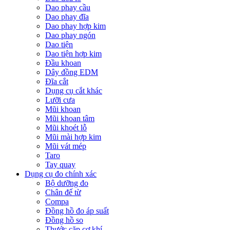
Dao phay cầu
Dao phay đĩa
Dao phay hợp kim
Dao phay ngón
Dao tiện
Dao tiện hợp kim
Đầu khoan
Dây đồng EDM
Đĩa cắt
Dụng cụ cắt khác
Lưỡi cưa
Mũi khoan
Mũi khoan tâm
Mũi khoét lỗ
Mũi mài hợp kim
Mũi vát mép
Taro
Tay quay
Dụng cụ đo chính xác
Bộ dưỡng đo
Chân đế từ
Compa
Đồng hồ đo áp suất
Đồng hồ so
Thước cặp cơ khí