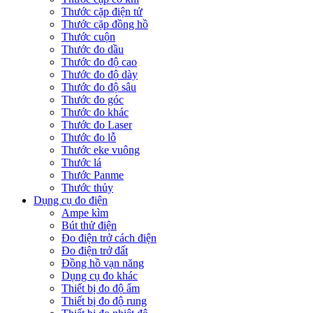
Thước cặp điện tử
Thước cặp đồng hồ
Thước cuộn
Thước đo dầu
Thước đo độ cao
Thước đo độ dày
Thước đo độ sâu
Thước đo góc
Thước đo khác
Thước đo Laser
Thước đo lỗ
Thước eke vuông
Thước lá
Thước Panme
Thước thủy
Dụng cụ đo điện
Ampe kìm
Bút thử điện
Đo điện trở cách điện
Đo điện trở đất
Đồng hồ vạn năng
Dụng cụ đo khác
Thiết bị đo độ ẩm
Thiết bị đo độ rung