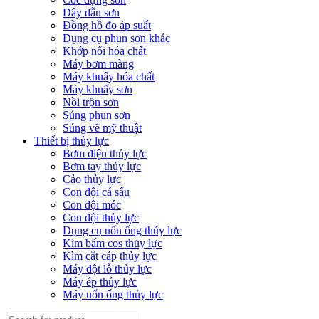
Dây dẫn sơn
Đồng hồ đo áp suất
Dụng cụ phun sơn khác
Khớp nối hóa chất
Máy bơm màng
Máy khuấy hóa chất
Máy khuấy sơn
Nồi trộn sơn
Súng phun sơn
Súng vẽ mỹ thuật
Thiết bị thủy lực
Bơm điện thủy lực
Bơm tay thủy lực
Cảo thủy lực
Con đội cá sấu
Con đội móc
Con đội thủy lực
Dụng cụ uốn ống thủy lực
Kìm bấm cos thủy lực
Kìm cắt cáp thủy lực
Máy đột lỗ thủy lực
Máy ép thủy lực
Máy uốn ống thủy lực