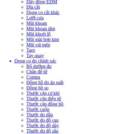
Dây đồng EDM
Đĩa cắt
Dụng cụ cắt khác
Lưỡi cưa
Mũi khoan
Mũi khoan tâm
Mũi khoét lỗ
Mũi mài hợp kim
Mũi vát mép
Taro
Tay quay
Dụng cụ đo chính xác
Bộ dưỡng đo
Chân đế từ
Compa
Đồng hồ đo áp suất
Đồng hồ so
Thước cặp cơ khí
Thước cặp điện tử
Thước cặp đồng hồ
Thước cuộn
Thước đo dầu
Thước đo độ cao
Thước đo độ dày
Thước đo độ sâu