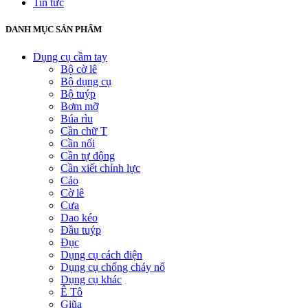
Tin tức
DANH MỤC SẢN PHẨM
Dụng cụ cầm tay
Bộ cờ lê
Bộ dụng cụ
Bộ tuýp
Bơm mỡ
Búa rìu
Cần chữ T
Cần nối
Cần tự động
Cần xiết chỉnh lực
Cảo
Cờ lê
Cưa
Dao kéo
Đầu tuýp
Đục
Dụng cụ cách điện
Dụng cụ chống cháy nổ
Dụng cụ khác
Ê Tô
Giũa