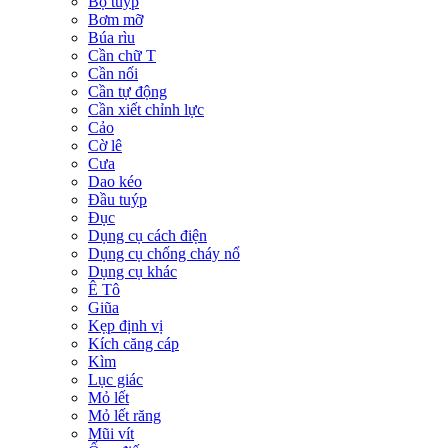
Bộ tuýp
Bơm mỡ
Búa rìu
Cần chữ T
Cần nối
Cần tự động
Cần xiết chỉnh lực
Cảo
Cờ lê
Cưa
Dao kéo
Đầu tuýp
Đục
Dụng cụ cách điện
Dụng cụ chống cháy nổ
Dụng cụ khác
Ê Tô
Giũa
Kẹp định vị
Kích căng cáp
Kìm
Lục giác
Mỏ lết
Mỏ lết răng
Mũi vít