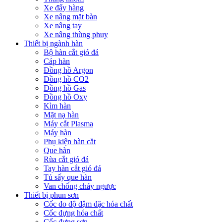
Xe đẩy hàng
Xe nâng mặt bàn
Xe nâng tay
Xe nâng thùng phuy
Thiết bị ngành hàn
Bộ hàn cắt gió đá
Cáp hàn
Đồng hồ Argon
Đồng hồ CO2
Đồng hồ Gas
Đồng hồ Oxy
Kìm hàn
Mặt nạ hàn
Máy cắt Plasma
Máy hàn
Phụ kiện hàn cắt
Que hàn
Rùa cắt gió đá
Tay hàn cắt gió đá
Tủ sấy que hàn
Van chống cháy ngược
Thiết bị phun sơn
Cốc đo độ đậm đặc hóa chất
Cốc đựng hóa chất
Cốc đựng sơn