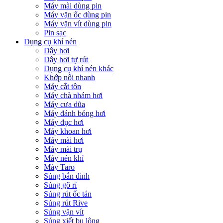
Máy mài dùng pin
Máy vặn ốc dùng pin
Máy vặn vít dùng pin
Pin sạc
Dụng cụ khí nén
Dây hơi
Dây hơi tự rút
Dụng cụ khí nén khác
Khớp nối nhanh
Máy cắt tôn
Máy chà nhám hơi
Máy cưa dũa
Máy đánh bóng hơi
Máy đục hơi
Máy khoan hơi
Máy mài hơi
Máy mài trụ
Máy nén khí
Máy Taro
Súng bắn đinh
Súng gõ rỉ
Súng rút ốc tán
Súng rút Rive
Súng vặn vít
Súng xiết bu lông