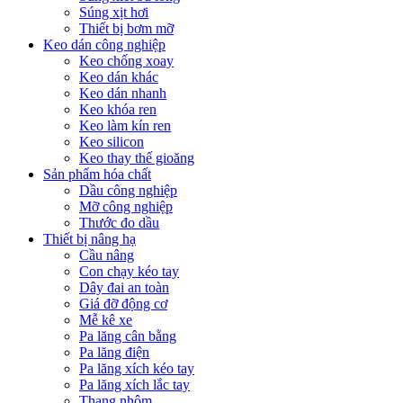
Súng xịt hơi
Thiết bị bơm mỡ
Keo dán công nghiệp
Keo chống xoay
Keo dán khác
Keo dán nhanh
Keo khóa ren
Keo làm kín ren
Keo silicon
Keo thay thế gioăng
Sản phẩm hóa chất
Dầu công nghiệp
Mỡ công nghiệp
Thước đo dầu
Thiết bị nâng hạ
Cầu nâng
Con chạy kéo tay
Dây đai an toàn
Giá đỡ động cơ
Mễ kê xe
Pa lăng cân bằng
Pa lăng điện
Pa lăng xích kéo tay
Pa lăng xích lắc tay
Thang nhôm