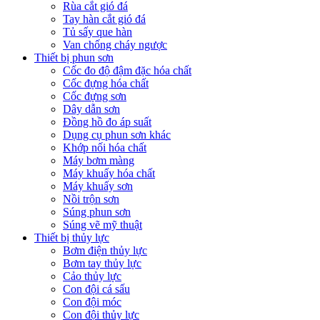
Rùa cắt gió đá
Tay hàn cắt gió đá
Tủ sấy que hàn
Van chống cháy ngược
Thiết bị phun sơn
Cốc đo độ đậm đặc hóa chất
Cốc đựng hóa chất
Cốc đựng sơn
Dây dẫn sơn
Đồng hồ đo áp suất
Dụng cụ phun sơn khác
Khớp nối hóa chất
Máy bơm màng
Máy khuấy hóa chất
Máy khuấy sơn
Nồi trộn sơn
Súng phun sơn
Súng vẽ mỹ thuật
Thiết bị thủy lực
Bơm điện thủy lực
Bơm tay thủy lực
Cảo thủy lực
Con đội cá sấu
Con đội móc
Con đội thủy lực