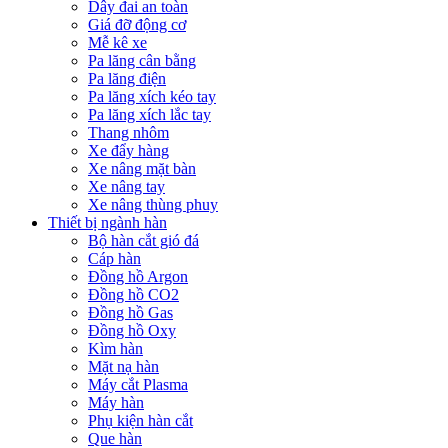
Dây đai an toàn
Giá đỡ động cơ
Mễ kê xe
Pa lăng cân bằng
Pa lăng điện
Pa lăng xích kéo tay
Pa lăng xích lắc tay
Thang nhôm
Xe đẩy hàng
Xe nâng mặt bàn
Xe nâng tay
Xe nâng thùng phuy
Thiết bị ngành hàn
Bộ hàn cắt gió đá
Cáp hàn
Đồng hồ Argon
Đồng hồ CO2
Đồng hồ Gas
Đồng hồ Oxy
Kìm hàn
Mặt nạ hàn
Máy cắt Plasma
Máy hàn
Phụ kiện hàn cắt
Que hàn