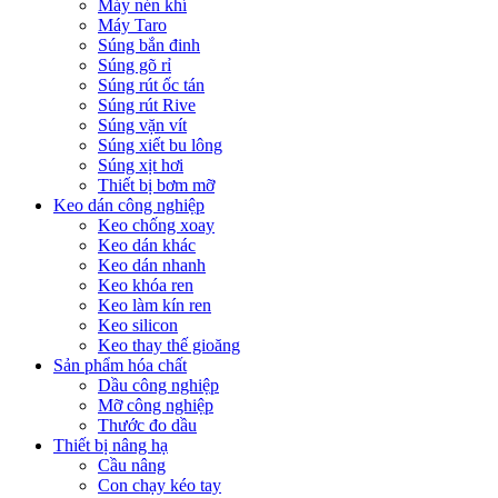
Máy nén khí
Máy Taro
Súng bắn đinh
Súng gõ rỉ
Súng rút ốc tán
Súng rút Rive
Súng vặn vít
Súng xiết bu lông
Súng xịt hơi
Thiết bị bơm mỡ
Keo dán công nghiệp
Keo chống xoay
Keo dán khác
Keo dán nhanh
Keo khóa ren
Keo làm kín ren
Keo silicon
Keo thay thế gioăng
Sản phẩm hóa chất
Dầu công nghiệp
Mỡ công nghiệp
Thước đo dầu
Thiết bị nâng hạ
Cầu nâng
Con chạy kéo tay