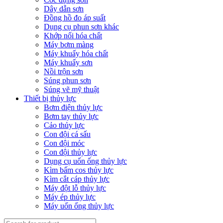
Dây dẫn sơn
Đồng hồ đo áp suất
Dụng cụ phun sơn khác
Khớp nối hóa chất
Máy bơm màng
Máy khuấy hóa chất
Máy khuấy sơn
Nồi trộn sơn
Súng phun sơn
Súng vẽ mỹ thuật
Thiết bị thủy lực
Bơm điện thủy lực
Bơm tay thủy lực
Cảo thủy lực
Con đội cá sấu
Con đội móc
Con đội thủy lực
Dụng cụ uốn ống thủy lực
Kìm bấm cos thủy lực
Kìm cắt cáp thủy lực
Máy đột lỗ thủy lực
Máy ép thủy lực
Máy uốn ống thủy lực