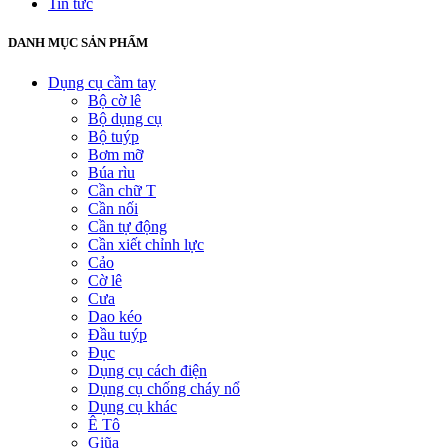
Tin tức
DANH MỤC SẢN PHẨM
Dụng cụ cầm tay
Bộ cờ lê
Bộ dụng cụ
Bộ tuýp
Bơm mỡ
Búa rìu
Cần chữ T
Cần nối
Cần tự động
Cần xiết chỉnh lực
Cảo
Cờ lê
Cưa
Dao kéo
Đầu tuýp
Đục
Dụng cụ cách điện
Dụng cụ chống cháy nổ
Dụng cụ khác
Ê Tô
Giũa