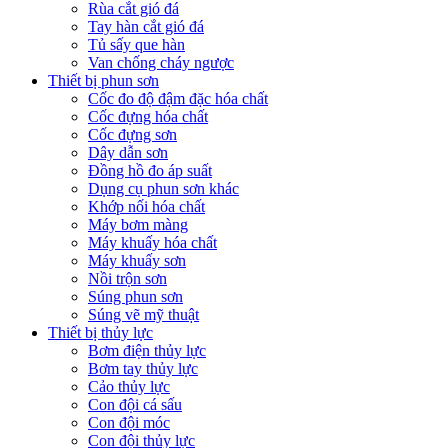
Rùa cắt gió đá
Tay hàn cắt gió đá
Tủ sấy que hàn
Van chống cháy ngược
Thiết bị phun sơn
Cốc đo độ đậm đặc hóa chất
Cốc đựng hóa chất
Cốc đựng sơn
Dây dẫn sơn
Đồng hồ đo áp suất
Dụng cụ phun sơn khác
Khớp nối hóa chất
Máy bơm màng
Máy khuấy hóa chất
Máy khuấy sơn
Nồi trộn sơn
Súng phun sơn
Súng vẽ mỹ thuật
Thiết bị thủy lực
Bơm điện thủy lực
Bơm tay thủy lực
Cảo thủy lực
Con đội cá sấu
Con đội móc
Con đội thủy lực