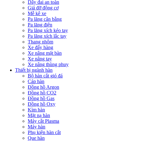
Dây đai an toàn
Giá đỡ động cơ
Mễ kê xe
Pa lăng cân bằng
Pa lăng điện
Pa lăng xích kéo tay
Pa lăng xích lắc tay
Thang nhôm
Xe đẩy hàng
Xe nâng mặt bàn
Xe nâng tay
Xe nâng thùng phuy
Thiết bị ngành hàn
Bộ hàn cắt gió đá
Cáp hàn
Đồng hồ Argon
Đồng hồ CO2
Đồng hồ Gas
Đồng hồ Oxy
Kìm hàn
Mặt nạ hàn
Máy cắt Plasma
Máy hàn
Phụ kiện hàn cắt
Que hàn