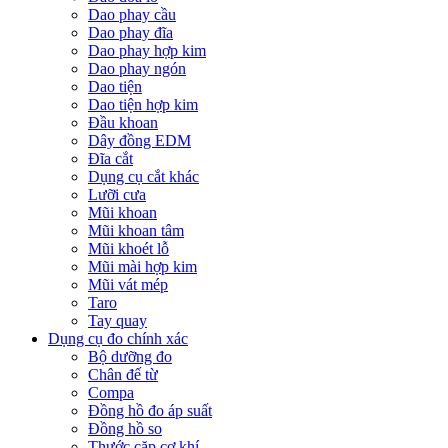
Dao phay cầu
Dao phay đĩa
Dao phay hợp kim
Dao phay ngón
Dao tiện
Dao tiện hợp kim
Đầu khoan
Dây đồng EDM
Đĩa cắt
Dụng cụ cắt khác
Lưỡi cưa
Mũi khoan
Mũi khoan tâm
Mũi khoét lỗ
Mũi mài hợp kim
Mũi vát mép
Taro
Tay quay
Dụng cụ đo chính xác
Bộ dưỡng đo
Chân đế từ
Compa
Đồng hồ đo áp suất
Đồng hồ so
Thước cặp cơ khí