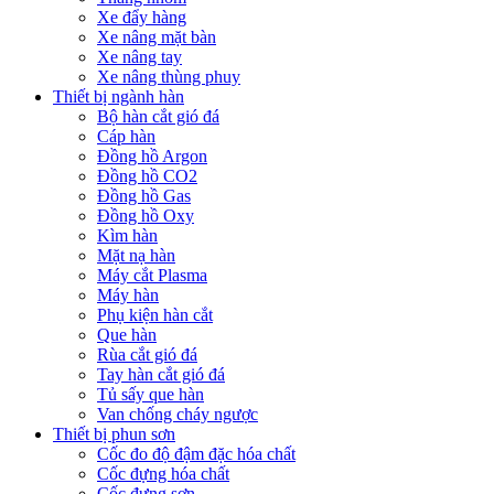
Xe đẩy hàng
Xe nâng mặt bàn
Xe nâng tay
Xe nâng thùng phuy
Thiết bị ngành hàn
Bộ hàn cắt gió đá
Cáp hàn
Đồng hồ Argon
Đồng hồ CO2
Đồng hồ Gas
Đồng hồ Oxy
Kìm hàn
Mặt nạ hàn
Máy cắt Plasma
Máy hàn
Phụ kiện hàn cắt
Que hàn
Rùa cắt gió đá
Tay hàn cắt gió đá
Tủ sấy que hàn
Van chống cháy ngược
Thiết bị phun sơn
Cốc đo độ đậm đặc hóa chất
Cốc đựng hóa chất
Cốc đựng sơn