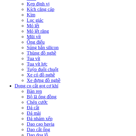
Kẹp định vị
Kích căng cáp
Kìm
Lục giác
Mỏ lết
Mỏ lết răng
Mũi vít
Ống điếu
Súng bắn silicon
Thùng đồ nghề
Tua vít
Tua vít lực
Tuýp đuôi chuột
Xe có đồ nghề
Xe đựng đồ nghề
Dụng cụ cắt gọt cơ khí
Bàn ren
Bộ lã ống đồng
Chén cước
Đá cắt
Đá mài
Đá nhám xếp
Dao cạo bavia
Dao cắt ống
Dao doa lỗ