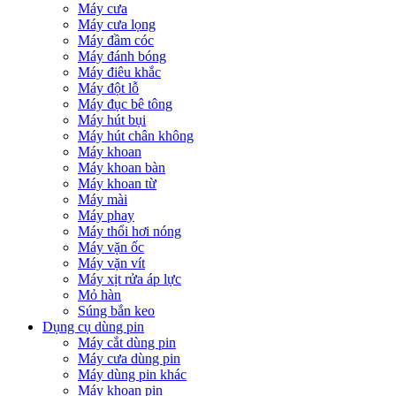
Máy cưa
Máy cưa lọng
Máy đầm cóc
Máy đánh bóng
Máy điêu khắc
Máy đột lỗ
Máy đục bê tông
Máy hút bụi
Máy hút chân không
Máy khoan
Máy khoan bàn
Máy khoan từ
Máy mài
Máy phay
Máy thổi hơi nóng
Máy vặn ốc
Máy vặn vít
Máy xịt rửa áp lực
Mỏ hàn
Súng bắn keo
Dụng cụ dùng pin
Máy cắt dùng pin
Máy cưa dùng pin
Máy dùng pin khác
Máy khoan pin