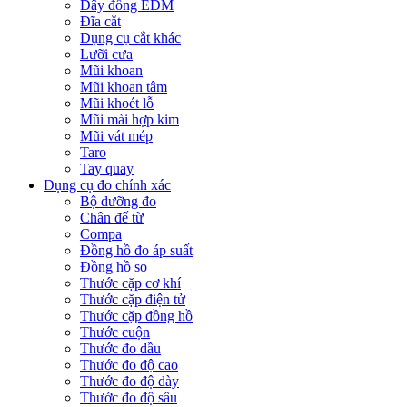
Dây đồng EDM
Đĩa cắt
Dụng cụ cắt khác
Lưỡi cưa
Mũi khoan
Mũi khoan tâm
Mũi khoét lỗ
Mũi mài hợp kim
Mũi vát mép
Taro
Tay quay
Dụng cụ đo chính xác
Bộ dưỡng đo
Chân đế từ
Compa
Đồng hồ đo áp suất
Đồng hồ so
Thước cặp cơ khí
Thước cặp điện tử
Thước cặp đồng hồ
Thước cuộn
Thước đo dầu
Thước đo độ cao
Thước đo độ dày
Thước đo độ sâu