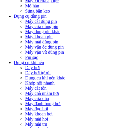
Máy xịt rửa áp lực
Mỏ hàn
Súng bắn keo
Dụng cụ dùng pin
Máy cắt dùng pin
Máy cưa dùng pin
Máy dùng pin khác
Máy khoan pin
Máy mài dùng pin
Máy vặn ốc dùng pin
Máy vặn vít dùng pin
Pin sạc
Dụng cụ khí nén
Dây hơi
Dây hơi tự rút
Dụng cụ khí nén khác
Khớp nối nhanh
Máy cắt tôn
Máy chà nhám hơi
Máy cưa dũa
Máy đánh bóng hơi
Máy đục hơi
Máy khoan hơi
Máy mài hơi
Máy mài trụ