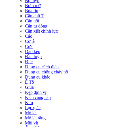
Bộ tuýp
Bơm mỡ
Búa rìu
Cần chữ T
Cần nối
Cần tự động
Cần xiết chỉnh lực
Cảo
Cờ lê
Cưa
Dao kéo
Đầu tuýp
Đục
Dụng cụ cách điện
Dụng cụ chống cháy nổ
Dụng cụ khác
Ê Tô
Giũa
Kẹp định vị
Kích căng cáp
Kìm
Lục giác
Mỏ lết
Mỏ lết răng
Mũi vít