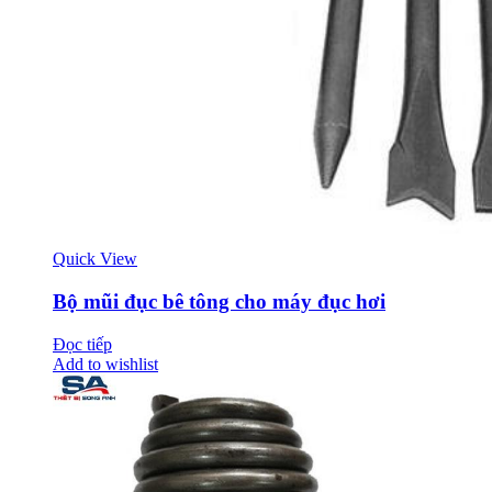
Quick View
Bộ mũi đục bê tông cho máy đục hơi
Đọc tiếp
Add to wishlist