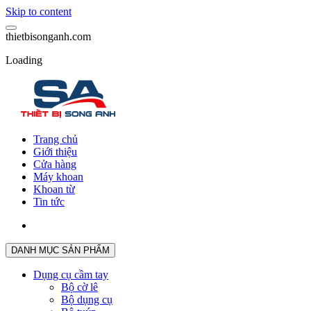
Skip to content
t
h
i
e
t
b
i
s
o
n
g
a
n
h
.
c
o
m
Loading
Trang chủ
Giới thiệu
Cửa hàng
Máy khoan
Khoan từ
Tin tức
DANH MỤC SẢN PHẨM
Dụng cụ cầm tay
Bộ cờ lê
Bộ dụng cụ