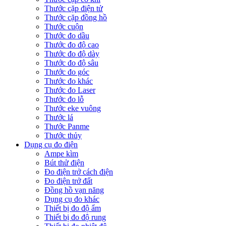
Thước cặp điện tử
Thước cặp đồng hồ
Thước cuộn
Thước đo dầu
Thước đo độ cao
Thước đo độ dày
Thước đo độ sâu
Thước đo góc
Thước đo khác
Thước đo Laser
Thước đo lỗ
Thước eke vuông
Thước lá
Thước Panme
Thước thủy
Dụng cụ đo điện
Ampe kìm
Bút thử điện
Đo điện trở cách điện
Đo điện trở đất
Đồng hồ vạn năng
Dụng cụ đo khác
Thiết bị đo độ ẩm
Thiết bị đo độ rung