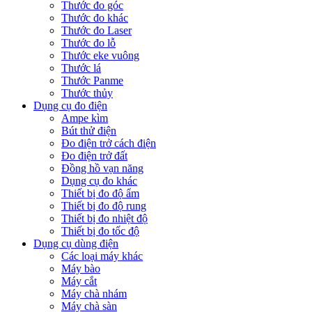
Thước đo góc
Thước đo khác
Thước đo Laser
Thước đo lỗ
Thước eke vuông
Thước lá
Thước Panme
Thước thủy
Dụng cụ đo điện
Ampe kìm
Bút thử điện
Đo điện trở cách điện
Đo điện trở đất
Đồng hồ vạn năng
Dụng cụ đo khác
Thiết bị đo độ ẩm
Thiết bị đo độ rung
Thiết bị đo nhiệt độ
Thiết bị đo tốc độ
Dụng cụ dùng điện
Các loại máy khác
Máy bào
Máy cắt
Máy chà nhám
Máy chà sàn