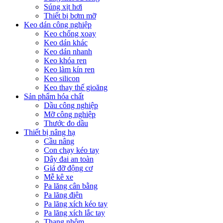
Súng xịt hơi
Thiết bị bơm mỡ
Keo dán công nghiệp
Keo chống xoay
Keo dán khác
Keo dán nhanh
Keo khóa ren
Keo làm kín ren
Keo silicon
Keo thay thế gioăng
Sản phẩm hóa chất
Dầu công nghiệp
Mỡ công nghiệp
Thước đo dầu
Thiết bị nâng hạ
Cầu nâng
Con chạy kéo tay
Dây đai an toàn
Giá đỡ động cơ
Mễ kê xe
Pa lăng cân bằng
Pa lăng điện
Pa lăng xích kéo tay
Pa lăng xích lắc tay
Thang nhôm