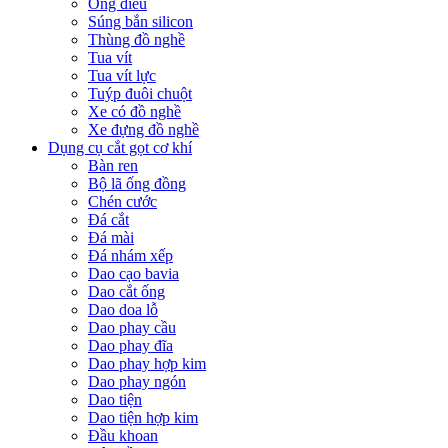
Ống điếu
Súng bắn silicon
Thùng đồ nghề
Tua vít
Tua vít lực
Tuýp đuôi chuột
Xe có đồ nghề
Xe đựng đồ nghề
Dụng cụ cắt gọt cơ khí
Bàn ren
Bộ lã ống đồng
Chén cước
Đá cắt
Đá mài
Đá nhám xếp
Dao cạo bavia
Dao cắt ống
Dao doa lỗ
Dao phay cầu
Dao phay đĩa
Dao phay hợp kim
Dao phay ngón
Dao tiện
Dao tiện hợp kim
Đầu khoan