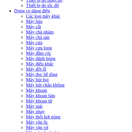
Thiết bị đo nhiệt độ
Thiết bị đo tốc độ
Dụng cụ dùng điện
Các loại máy khác
Máy bào
Máy cắt
Máy chà nhám
Máy chà sàn
Máy cưa
Máy cưa lọng
Máy đầm cóc
Máy đánh bóng
Máy điêu khắc
Máy đột lỗ
Máy đục bê tông
Máy hút bụi
Máy hút chân không
Máy khoan
Máy khoan bàn
Máy khoan từ
Máy mài
Máy phay
Máy thổi hơi nóng
Máy vặn ốc
Máy vặn vít