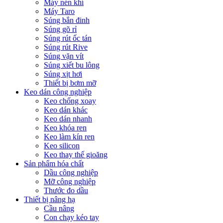
Máy nén khí
Máy Taro
Súng bắn đinh
Súng gõ rỉ
Súng rút ốc tán
Súng rút Rive
Súng vặn vít
Súng xiết bu lông
Súng xịt hơi
Thiết bị bơm mỡ
Keo dán công nghiệp
Keo chống xoay
Keo dán khác
Keo dán nhanh
Keo khóa ren
Keo làm kín ren
Keo silicon
Keo thay thế gioăng
Sản phẩm hóa chất
Dầu công nghiệp
Mỡ công nghiệp
Thước đo dầu
Thiết bị nâng hạ
Cầu nâng
Con chạy kéo tay