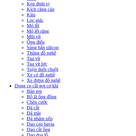
Kẹp định vị
Kích căng cáp
Kìm
Lục giác
Mỏ lết
Mỏ lết răng
Mũi vít
Ống điếu
Súng bắn silicon
Thùng đồ nghề
Tua vít
Tua vít lực
Tuýp đuôi chuột
Xe có đồ nghề
Xe đựng đồ nghề
Dụng cụ cắt gọt cơ khí
Bàn ren
Bộ lã ống đồng
Chén cước
Đá cắt
Đá mài
Đá nhám xếp
Dao cạo bavia
Dao cắt ống
Dao doa lỗ