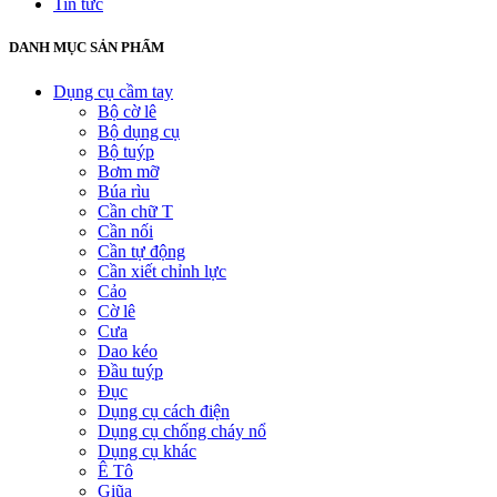
Tin tức
DANH MỤC SẢN PHẨM
Dụng cụ cầm tay
Bộ cờ lê
Bộ dụng cụ
Bộ tuýp
Bơm mỡ
Búa rìu
Cần chữ T
Cần nối
Cần tự động
Cần xiết chỉnh lực
Cảo
Cờ lê
Cưa
Dao kéo
Đầu tuýp
Đục
Dụng cụ cách điện
Dụng cụ chống cháy nổ
Dụng cụ khác
Ê Tô
Giũa