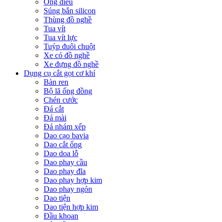
Ống điếu
Súng bắn silicon
Thùng đồ nghề
Tua vít
Tua vít lực
Tuýp đuôi chuột
Xe có đồ nghề
Xe đựng đồ nghề
Dụng cụ cắt gọt cơ khí
Bàn ren
Bộ lã ống đồng
Chén cước
Đá cắt
Đá mài
Đá nhám xếp
Dao cạo bavia
Dao cắt ống
Dao doa lỗ
Dao phay cầu
Dao phay đĩa
Dao phay hợp kim
Dao phay ngón
Dao tiện
Dao tiện hợp kim
Đầu khoan