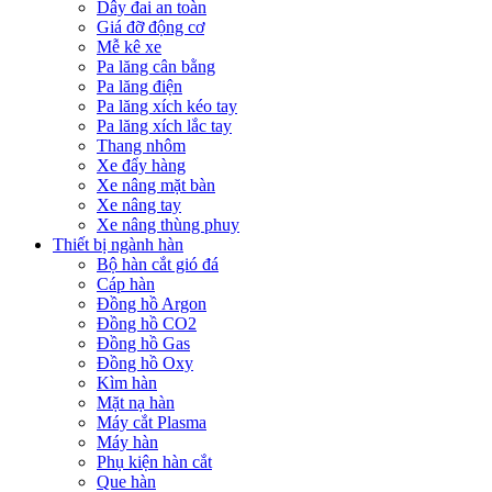
Dây đai an toàn
Giá đỡ động cơ
Mễ kê xe
Pa lăng cân bằng
Pa lăng điện
Pa lăng xích kéo tay
Pa lăng xích lắc tay
Thang nhôm
Xe đẩy hàng
Xe nâng mặt bàn
Xe nâng tay
Xe nâng thùng phuy
Thiết bị ngành hàn
Bộ hàn cắt gió đá
Cáp hàn
Đồng hồ Argon
Đồng hồ CO2
Đồng hồ Gas
Đồng hồ Oxy
Kìm hàn
Mặt nạ hàn
Máy cắt Plasma
Máy hàn
Phụ kiện hàn cắt
Que hàn