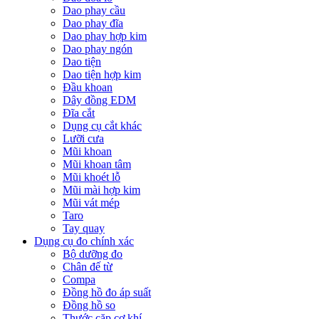
Dao phay cầu
Dao phay đĩa
Dao phay hợp kim
Dao phay ngón
Dao tiện
Dao tiện hợp kim
Đầu khoan
Dây đồng EDM
Đĩa cắt
Dụng cụ cắt khác
Lưỡi cưa
Mũi khoan
Mũi khoan tâm
Mũi khoét lỗ
Mũi mài hợp kim
Mũi vát mép
Taro
Tay quay
Dụng cụ đo chính xác
Bộ dưỡng đo
Chân đế từ
Compa
Đồng hồ đo áp suất
Đồng hồ so
Thước cặp cơ khí