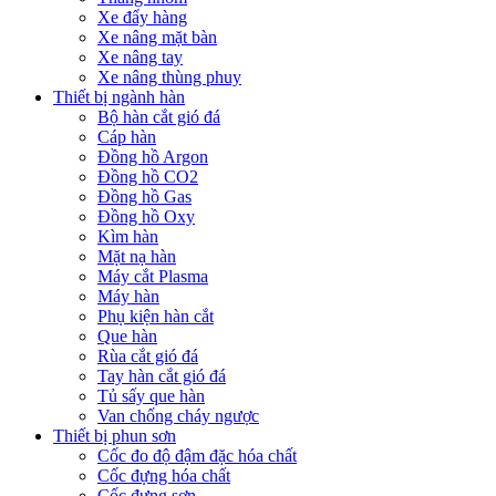
Xe đẩy hàng
Xe nâng mặt bàn
Xe nâng tay
Xe nâng thùng phuy
Thiết bị ngành hàn
Bộ hàn cắt gió đá
Cáp hàn
Đồng hồ Argon
Đồng hồ CO2
Đồng hồ Gas
Đồng hồ Oxy
Kìm hàn
Mặt nạ hàn
Máy cắt Plasma
Máy hàn
Phụ kiện hàn cắt
Que hàn
Rùa cắt gió đá
Tay hàn cắt gió đá
Tủ sấy que hàn
Van chống cháy ngược
Thiết bị phun sơn
Cốc đo độ đậm đặc hóa chất
Cốc đựng hóa chất
Cốc đựng sơn