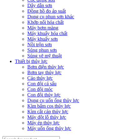
Dây dẫn sơn
Đồng hồ đo áp suất
Dụng cụ phun sơn khác
Khớp nối hóa chất
Máy bơm màng
Máy khuấy hóa chất
Máy khuấy sơn
Nồi trộn sơn
Súng phun sơn
Súng vẽ mỹ thuật
Thiết bị thủy lực
Bơm điện thủy lực
Bơm tay thủy lực
Cảo thủy lực
Con đội cá sấu
Con đội móc
Con đội thủy lực
Dụng cụ uốn ống thủy lực
Kìm bấm cos thủy lực
Kìm cắt cáp thủy lực
Máy đột lỗ thủy lực
Máy ép thủy lực
Máy uốn ống thủy lực