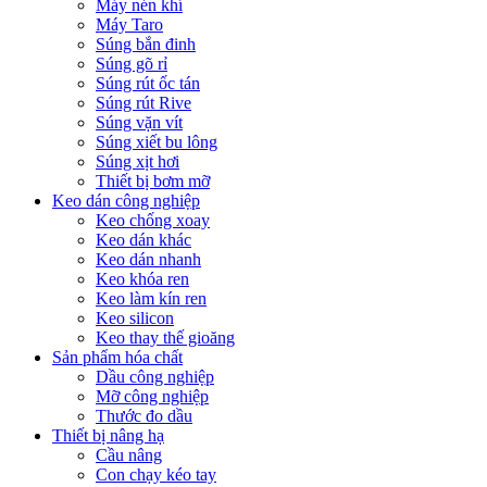
Máy nén khí
Máy Taro
Súng bắn đinh
Súng gõ rỉ
Súng rút ốc tán
Súng rút Rive
Súng vặn vít
Súng xiết bu lông
Súng xịt hơi
Thiết bị bơm mỡ
Keo dán công nghiệp
Keo chống xoay
Keo dán khác
Keo dán nhanh
Keo khóa ren
Keo làm kín ren
Keo silicon
Keo thay thế gioăng
Sản phẩm hóa chất
Dầu công nghiệp
Mỡ công nghiệp
Thước đo dầu
Thiết bị nâng hạ
Cầu nâng
Con chạy kéo tay