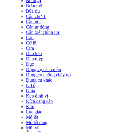
Bộ tuýp
Bơm mỡ
Búa rìu
Cần chữ T
Cần nối
Cần tự động
Cần xiết chỉnh lực
Cảo
Cờ lê
Cưa
Dao kéo
Đầu tuýp
Đục
Dụng cụ cách điện
Dụng cụ chống cháy nổ
Dụng cụ khác
Ê Tô
Giũa
Kẹp định vị
Kích căng cáp
Kìm
Lục giác
Mỏ lết
Mỏ lết răng
Mũi vít