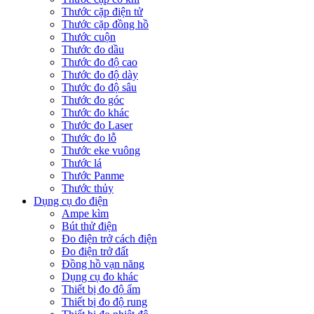
Thước cặp điện tử
Thước cặp đồng hồ
Thước cuộn
Thước đo dầu
Thước đo độ cao
Thước đo độ dày
Thước đo độ sâu
Thước đo góc
Thước đo khác
Thước đo Laser
Thước đo lỗ
Thước eke vuông
Thước lá
Thước Panme
Thước thủy
Dụng cụ đo điện
Ampe kìm
Bút thử điện
Đo điện trở cách điện
Đo điện trở đất
Đồng hồ vạn năng
Dụng cụ đo khác
Thiết bị đo độ ẩm
Thiết bị đo độ rung