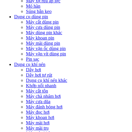
Máy xịt rửa áp lực
Mỏ hàn
Súng bắn keo
Dụng cụ dùng pin
Máy cắt dùng pin
Máy cưa dùng pin
Máy dùng pin khác
Máy khoan pin
Máy mài dùng pin
Máy vặn ốc dùng pin
Máy vặn vít dùng pin
Pin sạc
Dụng cụ khí nén
Dây hơi
Dây hơi tự rút
Dụng cụ khí nén khác
Khớp nối nhanh
Máy cắt tôn
Máy chà nhám hơi
Máy cưa dũa
Máy đánh bóng hơi
Máy đục hơi
Máy khoan hơi
Máy mài hơi
Máy mài trụ