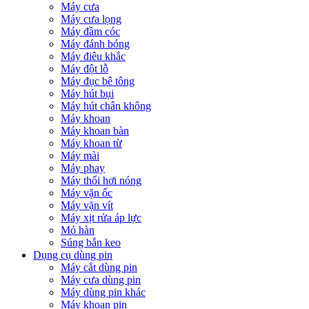
Máy cưa
Máy cưa lọng
Máy đầm cóc
Máy đánh bóng
Máy điêu khắc
Máy đột lỗ
Máy đục bê tông
Máy hút bụi
Máy hút chân không
Máy khoan
Máy khoan bàn
Máy khoan từ
Máy mài
Máy phay
Máy thổi hơi nóng
Máy vặn ốc
Máy vặn vít
Máy xịt rửa áp lực
Mỏ hàn
Súng bắn keo
Dụng cụ dùng pin
Máy cắt dùng pin
Máy cưa dùng pin
Máy dùng pin khác
Máy khoan pin