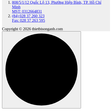
808/5/1/12 Quốc Lộ 13, Phường Hiệp Bình, TP. Hồ Chí
Minh
MST: 0312664831
(84) 028 37 260 323
Fax: 028 37 263 595
Copyright © 2026 thietbisonganh.com