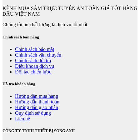
KÊNH MUA SẮM TRỰC TUYẾN AN TOÀN GIÁ TỐT HÀNG
ĐẦU VIỆT NAM
Chúng tôi tin chất lượng là dịch vụ tốt nhất.
Chính sách bán hàng
Chính sách bảo mật
Chính sách vận chuyển
Chính sách đổi trả
Điều khoản dịch vụ
Đối tác chiến lược
Hỗ trợ khách hàng
Hướng dẫn mua hàng
Hướng dẫn thanh toán
Hướng dẫn giao nhận
Quy định sử dụng
Liên hệ
CÔNG TY TNHH THIẾT BỊ SONG ANH