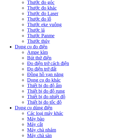
Thước đo góc
Thước đo khác
Thước đo Laser
Thước đo lỗ
Thước eke vuông
Thước lá
Thước Panme
Thước thủy
Dụng cụ đo điện
Ampe kìm
Bút thử điện
Đo điện trở cách điện
Đo điện trở đất
Đồng hồ vạn năng
Dụng cụ đo khác
Thiết bị đo độ ẩm
Thiết bị đo độ rung
Thiết bị đo nhiệt độ
Thiết bị đo tốc độ
Dụng cụ dùng điện
Các loại máy khác
Máy bào
Máy cắt
Máy chà nhám
Máy chà sàn