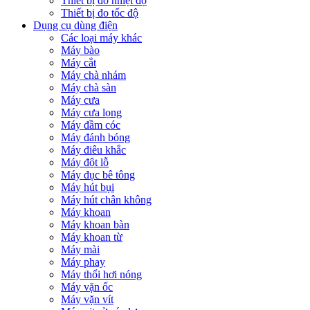
Thiết bị đo nhiệt độ
Thiết bị đo tốc độ
Dụng cụ dùng điện
Các loại máy khác
Máy bào
Máy cắt
Máy chà nhám
Máy chà sàn
Máy cưa
Máy cưa lọng
Máy đầm cóc
Máy đánh bóng
Máy điêu khắc
Máy đột lỗ
Máy đục bê tông
Máy hút bụi
Máy hút chân không
Máy khoan
Máy khoan bàn
Máy khoan từ
Máy mài
Máy phay
Máy thổi hơi nóng
Máy vặn ốc
Máy vặn vít