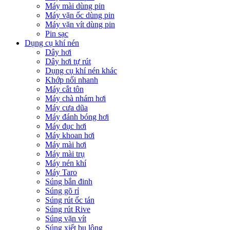
Máy mài dùng pin
Máy vặn ốc dùng pin
Máy vặn vít dùng pin
Pin sạc
Dụng cụ khí nén
Dây hơi
Dây hơi tự rút
Dụng cụ khí nén khác
Khớp nối nhanh
Máy cắt tôn
Máy chà nhám hơi
Máy cưa dũa
Máy đánh bóng hơi
Máy đục hơi
Máy khoan hơi
Máy mài hơi
Máy mài trụ
Máy nén khí
Máy Taro
Súng bắn đinh
Súng gõ rỉ
Súng rút ốc tán
Súng rút Rive
Súng vặn vít
Súng xiết bu lông