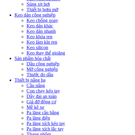
Súng xịt hơi
Thiết bị bơm mỡ
Keo dán công nghiệp
Keo chống xoay
Keo dán khác
Keo dán nhanh
Keo khóa ren
Keo làm kín ren
Keo silicon
Keo thay thế gioăng
Sản phẩm hóa chất
Dầu công nghiệp
Mỡ công nghiệp
Thước đo dầu
Thiết bị nâng hạ
Cầu nâng
Con chạy kéo tay
Dây đai an toàn
Giá đỡ động cơ
Mễ kê xe
Pa lăng cân bằng
Pa lăng điện
Pa lăng xích kéo tay
Pa lăng xích lắc tay
Thang nhôm