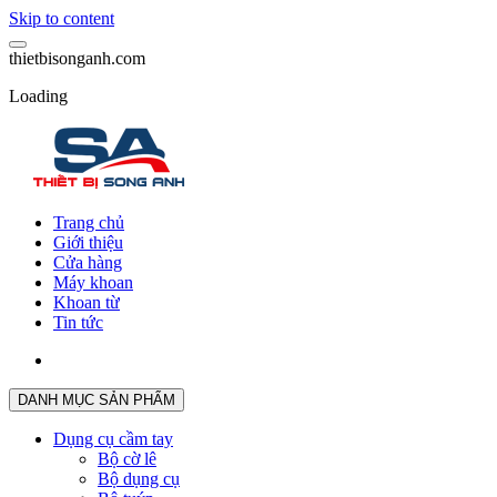
Skip to content
t
h
i
e
t
b
i
s
o
n
g
a
n
h
.
c
o
m
Loading
Trang chủ
Giới thiệu
Cửa hàng
Máy khoan
Khoan từ
Tin tức
DANH MỤC SẢN PHẨM
Dụng cụ cầm tay
Bộ cờ lê
Bộ dụng cụ