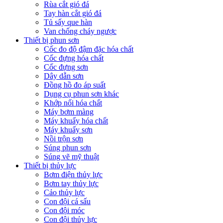
Rùa cắt gió đá
Tay hàn cắt gió đá
Tủ sấy que hàn
Van chống cháy ngược
Thiết bị phun sơn
Cốc đo độ đậm đặc hóa chất
Cốc đựng hóa chất
Cốc đựng sơn
Dây dẫn sơn
Đồng hồ đo áp suất
Dụng cụ phun sơn khác
Khớp nối hóa chất
Máy bơm màng
Máy khuấy hóa chất
Máy khuấy sơn
Nồi trộn sơn
Súng phun sơn
Súng vẽ mỹ thuật
Thiết bị thủy lực
Bơm điện thủy lực
Bơm tay thủy lực
Cảo thủy lực
Con đội cá sấu
Con đội móc
Con đội thủy lực