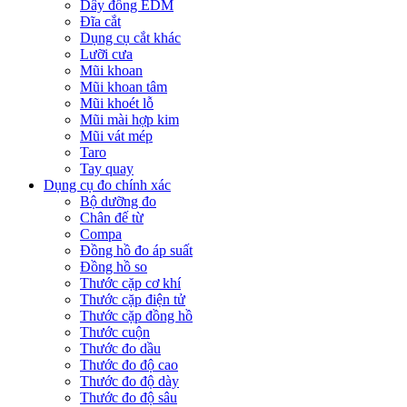
Dây đồng EDM
Đĩa cắt
Dụng cụ cắt khác
Lưỡi cưa
Mũi khoan
Mũi khoan tâm
Mũi khoét lỗ
Mũi mài hợp kim
Mũi vát mép
Taro
Tay quay
Dụng cụ đo chính xác
Bộ dưỡng đo
Chân đế từ
Compa
Đồng hồ đo áp suất
Đồng hồ so
Thước cặp cơ khí
Thước cặp điện tử
Thước cặp đồng hồ
Thước cuộn
Thước đo dầu
Thước đo độ cao
Thước đo độ dày
Thước đo độ sâu