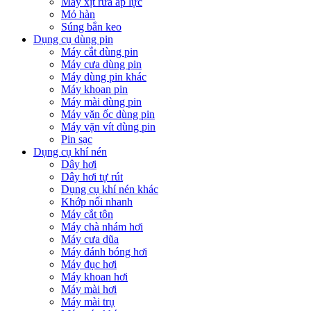
Máy xịt rửa áp lực
Mỏ hàn
Súng bắn keo
Dụng cụ dùng pin
Máy cắt dùng pin
Máy cưa dùng pin
Máy dùng pin khác
Máy khoan pin
Máy mài dùng pin
Máy vặn ốc dùng pin
Máy vặn vít dùng pin
Pin sạc
Dụng cụ khí nén
Dây hơi
Dây hơi tự rút
Dụng cụ khí nén khác
Khớp nối nhanh
Máy cắt tôn
Máy chà nhám hơi
Máy cưa dũa
Máy đánh bóng hơi
Máy đục hơi
Máy khoan hơi
Máy mài hơi
Máy mài trụ