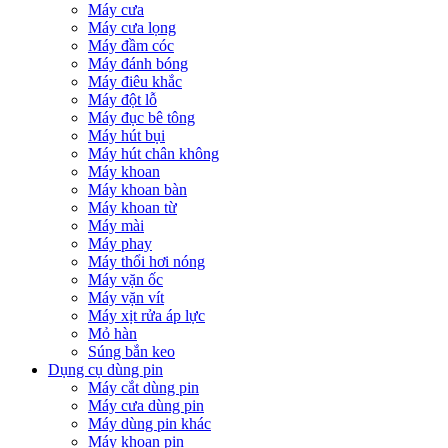
Máy cưa
Máy cưa lọng
Máy đầm cóc
Máy đánh bóng
Máy điêu khắc
Máy đột lỗ
Máy đục bê tông
Máy hút bụi
Máy hút chân không
Máy khoan
Máy khoan bàn
Máy khoan từ
Máy mài
Máy phay
Máy thổi hơi nóng
Máy vặn ốc
Máy vặn vít
Máy xịt rửa áp lực
Mỏ hàn
Súng bắn keo
Dụng cụ dùng pin
Máy cắt dùng pin
Máy cưa dùng pin
Máy dùng pin khác
Máy khoan pin