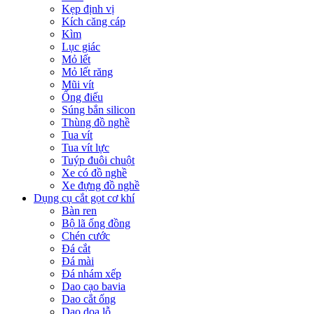
Kẹp định vị
Kích căng cáp
Kìm
Lục giác
Mỏ lết
Mỏ lết răng
Mũi vít
Ống điếu
Súng bắn silicon
Thùng đồ nghề
Tua vít
Tua vít lực
Tuýp đuôi chuột
Xe có đồ nghề
Xe đựng đồ nghề
Dụng cụ cắt gọt cơ khí
Bàn ren
Bộ lã ống đồng
Chén cước
Đá cắt
Đá mài
Đá nhám xếp
Dao cạo bavia
Dao cắt ống
Dao doa lỗ