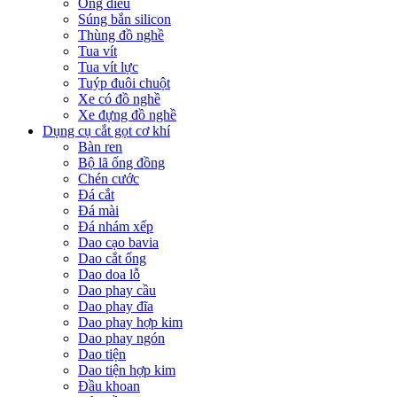
Ống điếu
Súng bắn silicon
Thùng đồ nghề
Tua vít
Tua vít lực
Tuýp đuôi chuột
Xe có đồ nghề
Xe đựng đồ nghề
Dụng cụ cắt gọt cơ khí
Bàn ren
Bộ lã ống đồng
Chén cước
Đá cắt
Đá mài
Đá nhám xếp
Dao cạo bavia
Dao cắt ống
Dao doa lỗ
Dao phay cầu
Dao phay đĩa
Dao phay hợp kim
Dao phay ngón
Dao tiện
Dao tiện hợp kim
Đầu khoan