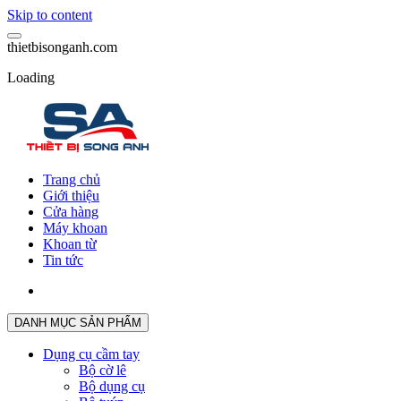
Skip to content
t
h
i
e
t
b
i
s
o
n
g
a
n
h
.
c
o
m
Loading
Trang chủ
Giới thiệu
Cửa hàng
Máy khoan
Khoan từ
Tin tức
DANH MỤC SẢN PHẨM
Dụng cụ cầm tay
Bộ cờ lê
Bộ dụng cụ