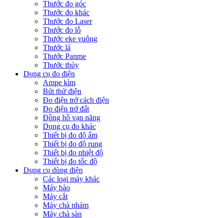
Thước đo góc
Thước đo khác
Thước đo Laser
Thước đo lỗ
Thước eke vuông
Thước lá
Thước Panme
Thước thủy
Dụng cụ đo điện
Ampe kìm
Bút thử điện
Đo điện trở cách điện
Đo điện trở đất
Đồng hồ vạn năng
Dụng cụ đo khác
Thiết bị đo độ ẩm
Thiết bị đo độ rung
Thiết bị đo nhiệt độ
Thiết bị đo tốc độ
Dụng cụ dùng điện
Các loại máy khác
Máy bào
Máy cắt
Máy chà nhám
Máy chà sàn