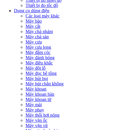
Thiết bị đo nhiệt độ
Thiết bị đo tốc độ
Dụng cụ dùng điện
Các loại máy khác
Máy bào
Máy cắt
Máy chà nhám
Máy chà sàn
Máy cưa
Máy cưa lọng
Máy đầm cóc
Máy đánh bóng
Máy điêu khắc
Máy đột lỗ
Máy đục bê tông
Máy hút bụi
Máy hút chân không
Máy khoan
Máy khoan bàn
Máy khoan từ
Máy mài
Máy phay
Máy thổi hơi nóng
Máy vặn ốc
Máy vặn vít