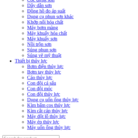
Dây dẫn sơn
Đồng hồ đo áp suất
Dụng cụ phun sơn khác
Khớp nối hóa chất
Máy bơm màng
Máy khuấy hóa chất
Máy khuấy sơn
Nồi trộn sơn
Súng phun sơn
Súng vẽ mỹ thuật
Thiết bị thủy lực
Bơm điện thủy lực
Bơm tay thủy lực
Cảo thủy lực
Con đội cá sấu
Con đội móc
Con đội thủy lực
Dụng cụ uốn ống thủy lực
Kìm bấm cos thủy lực
Kìm cắt cáp thủy lực
Máy đột lỗ thủy lực
Máy ép thủy lực
Máy uốn ống thủy lực