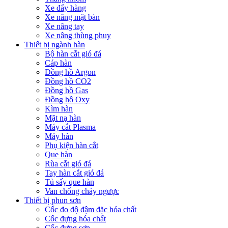
Xe đẩy hàng
Xe nâng mặt bàn
Xe nâng tay
Xe nâng thùng phuy
Thiết bị ngành hàn
Bộ hàn cắt gió đá
Cáp hàn
Đồng hồ Argon
Đồng hồ CO2
Đồng hồ Gas
Đồng hồ Oxy
Kìm hàn
Mặt nạ hàn
Máy cắt Plasma
Máy hàn
Phụ kiện hàn cắt
Que hàn
Rùa cắt gió đá
Tay hàn cắt gió đá
Tủ sấy que hàn
Van chống cháy ngược
Thiết bị phun sơn
Cốc đo độ đậm đặc hóa chất
Cốc đựng hóa chất
Cốc đựng sơn