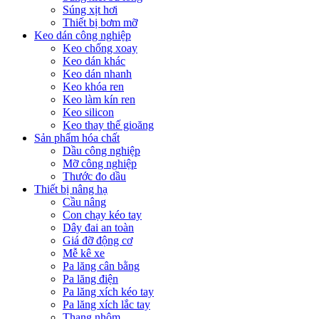
Súng xịt hơi
Thiết bị bơm mỡ
Keo dán công nghiệp
Keo chống xoay
Keo dán khác
Keo dán nhanh
Keo khóa ren
Keo làm kín ren
Keo silicon
Keo thay thế gioăng
Sản phẩm hóa chất
Dầu công nghiệp
Mỡ công nghiệp
Thước đo dầu
Thiết bị nâng hạ
Cầu nâng
Con chạy kéo tay
Dây đai an toàn
Giá đỡ động cơ
Mễ kê xe
Pa lăng cân bằng
Pa lăng điện
Pa lăng xích kéo tay
Pa lăng xích lắc tay
Thang nhôm