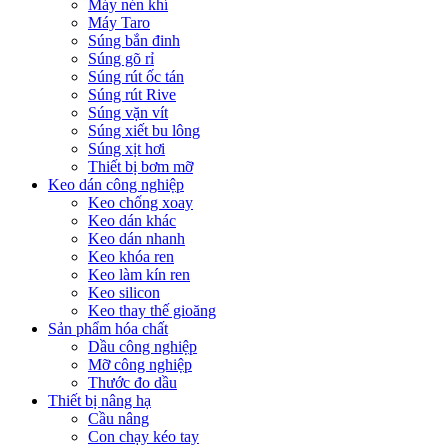
Máy nén khí
Máy Taro
Súng bắn đinh
Súng gõ rỉ
Súng rút ốc tán
Súng rút Rive
Súng vặn vít
Súng xiết bu lông
Súng xịt hơi
Thiết bị bơm mỡ
Keo dán công nghiệp
Keo chống xoay
Keo dán khác
Keo dán nhanh
Keo khóa ren
Keo làm kín ren
Keo silicon
Keo thay thế gioăng
Sản phẩm hóa chất
Dầu công nghiệp
Mỡ công nghiệp
Thước đo dầu
Thiết bị nâng hạ
Cầu nâng
Con chạy kéo tay