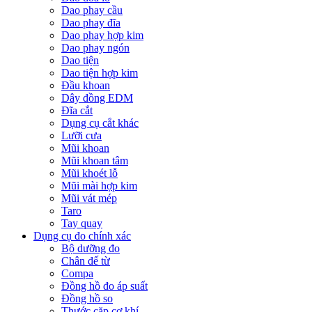
Dao phay cầu
Dao phay đĩa
Dao phay hợp kim
Dao phay ngón
Dao tiện
Dao tiện hợp kim
Đầu khoan
Dây đồng EDM
Đĩa cắt
Dụng cụ cắt khác
Lưỡi cưa
Mũi khoan
Mũi khoan tâm
Mũi khoét lỗ
Mũi mài hợp kim
Mũi vát mép
Taro
Tay quay
Dụng cụ đo chính xác
Bộ dưỡng đo
Chân đế từ
Compa
Đồng hồ đo áp suất
Đồng hồ so
Thước cặp cơ khí