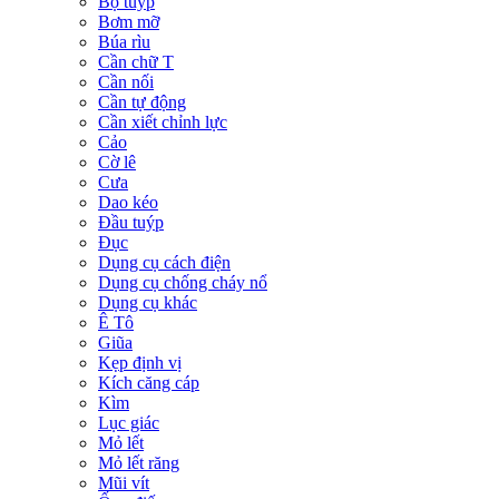
Bộ tuýp
Bơm mỡ
Búa rìu
Cần chữ T
Cần nối
Cần tự động
Cần xiết chỉnh lực
Cảo
Cờ lê
Cưa
Dao kéo
Đầu tuýp
Đục
Dụng cụ cách điện
Dụng cụ chống cháy nổ
Dụng cụ khác
Ê Tô
Giũa
Kẹp định vị
Kích căng cáp
Kìm
Lục giác
Mỏ lết
Mỏ lết răng
Mũi vít