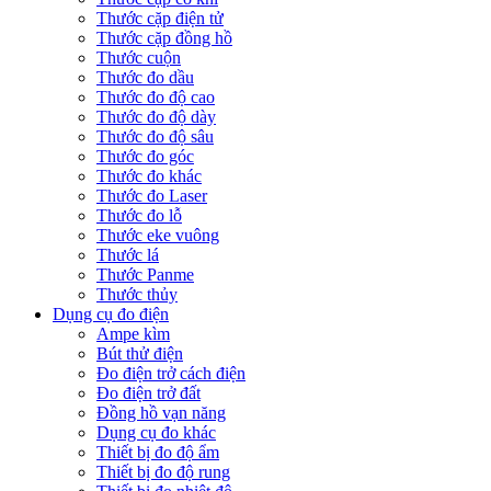
Thước cặp điện tử
Thước cặp đồng hồ
Thước cuộn
Thước đo dầu
Thước đo độ cao
Thước đo độ dày
Thước đo độ sâu
Thước đo góc
Thước đo khác
Thước đo Laser
Thước đo lỗ
Thước eke vuông
Thước lá
Thước Panme
Thước thủy
Dụng cụ đo điện
Ampe kìm
Bút thử điện
Đo điện trở cách điện
Đo điện trở đất
Đồng hồ vạn năng
Dụng cụ đo khác
Thiết bị đo độ ẩm
Thiết bị đo độ rung