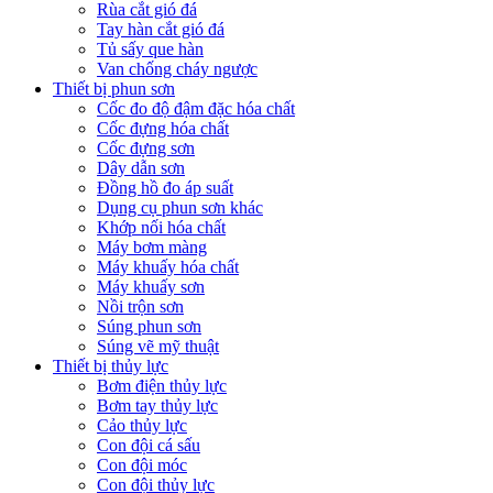
Rùa cắt gió đá
Tay hàn cắt gió đá
Tủ sấy que hàn
Van chống cháy ngược
Thiết bị phun sơn
Cốc đo độ đậm đặc hóa chất
Cốc đựng hóa chất
Cốc đựng sơn
Dây dẫn sơn
Đồng hồ đo áp suất
Dụng cụ phun sơn khác
Khớp nối hóa chất
Máy bơm màng
Máy khuấy hóa chất
Máy khuấy sơn
Nồi trộn sơn
Súng phun sơn
Súng vẽ mỹ thuật
Thiết bị thủy lực
Bơm điện thủy lực
Bơm tay thủy lực
Cảo thủy lực
Con đội cá sấu
Con đội móc
Con đội thủy lực