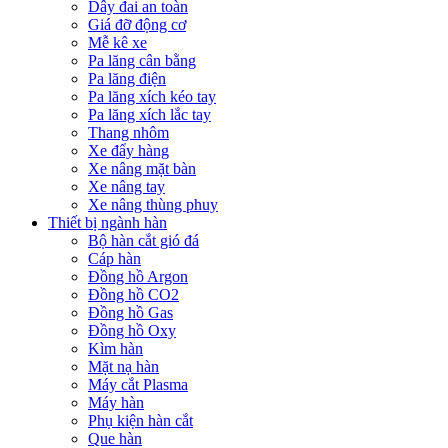
Dây đai an toàn
Giá đỡ động cơ
Mễ kê xe
Pa lăng cân bằng
Pa lăng điện
Pa lăng xích kéo tay
Pa lăng xích lắc tay
Thang nhôm
Xe đẩy hàng
Xe nâng mặt bàn
Xe nâng tay
Xe nâng thùng phuy
Thiết bị ngành hàn
Bộ hàn cắt gió đá
Cáp hàn
Đồng hồ Argon
Đồng hồ CO2
Đồng hồ Gas
Đồng hồ Oxy
Kìm hàn
Mặt nạ hàn
Máy cắt Plasma
Máy hàn
Phụ kiện hàn cắt
Que hàn