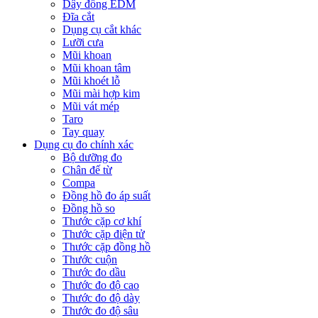
Dây đồng EDM
Đĩa cắt
Dụng cụ cắt khác
Lưỡi cưa
Mũi khoan
Mũi khoan tâm
Mũi khoét lỗ
Mũi mài hợp kim
Mũi vát mép
Taro
Tay quay
Dụng cụ đo chính xác
Bộ dưỡng đo
Chân đế từ
Compa
Đồng hồ đo áp suất
Đồng hồ so
Thước cặp cơ khí
Thước cặp điện tử
Thước cặp đồng hồ
Thước cuộn
Thước đo dầu
Thước đo độ cao
Thước đo độ dày
Thước đo độ sâu