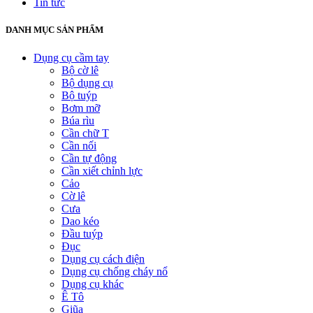
Tin tức
DANH MỤC SẢN PHẨM
Dụng cụ cầm tay
Bộ cờ lê
Bộ dụng cụ
Bộ tuýp
Bơm mỡ
Búa rìu
Cần chữ T
Cần nối
Cần tự động
Cần xiết chỉnh lực
Cảo
Cờ lê
Cưa
Dao kéo
Đầu tuýp
Đục
Dụng cụ cách điện
Dụng cụ chống cháy nổ
Dụng cụ khác
Ê Tô
Giũa