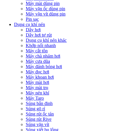
Máy mài dùng pin
Máy vặn ốc dùng pin
Máy vặn vít dùng pin
Pin sạc
Dụng cụ khí nén
Dây hơi
Dây hơi tự rút
Dụng cụ khí nén khác
Khớp nối nhanh
Máy cắt tôn
Máy chà nhám hơi
Máy cưa dũa
Máy đánh bóng hơi
Máy đục hơi
Máy khoan hơi
Máy mài hơi
Máy mài trụ
Máy nén khí
Máy Taro
Súng bắn đinh
Súng gõ rỉ
Súng rút ốc tán
Súng rút Rive
Súng vặn vít
Súng xiết bu lông