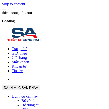
Skip to content
t
h
i
e
t
b
i
s
o
n
g
a
n
h
.
c
o
m
Loading
Trang chủ
Giới thiệu
Cửa hàng
Máy khoan
Khoan từ
Tin tức
DANH MỤC SẢN PHẨM
Dụng cụ cầm tay
Bộ cờ lê
Bộ dụng cụ