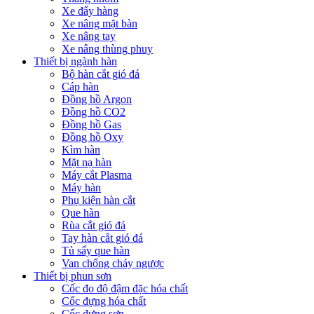
Xe đẩy hàng
Xe nâng mặt bàn
Xe nâng tay
Xe nâng thùng phuy
Thiết bị ngành hàn
Bộ hàn cắt gió đá
Cáp hàn
Đồng hồ Argon
Đồng hồ CO2
Đồng hồ Gas
Đồng hồ Oxy
Kìm hàn
Mặt nạ hàn
Máy cắt Plasma
Máy hàn
Phụ kiện hàn cắt
Que hàn
Rùa cắt gió đá
Tay hàn cắt gió đá
Tủ sấy que hàn
Van chống cháy ngược
Thiết bị phun sơn
Cốc đo độ đậm đặc hóa chất
Cốc đựng hóa chất
Cốc đựng sơn