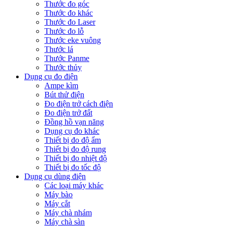
Thước đo góc
Thước đo khác
Thước đo Laser
Thước đo lỗ
Thước eke vuông
Thước lá
Thước Panme
Thước thủy
Dụng cụ đo điện
Ampe kìm
Bút thử điện
Đo điện trở cách điện
Đo điện trở đất
Đồng hồ vạn năng
Dụng cụ đo khác
Thiết bị đo độ ẩm
Thiết bị đo độ rung
Thiết bị đo nhiệt độ
Thiết bị đo tốc độ
Dụng cụ dùng điện
Các loại máy khác
Máy bào
Máy cắt
Máy chà nhám
Máy chà sàn