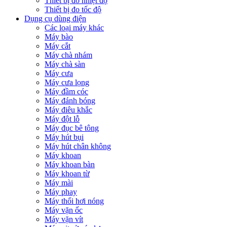
Thiết bị đo nhiệt độ
Thiết bị đo tốc độ
Dụng cụ dùng điện
Các loại máy khác
Máy bào
Máy cắt
Máy chà nhám
Máy chà sàn
Máy cưa
Máy cưa lọng
Máy đầm cóc
Máy đánh bóng
Máy điêu khắc
Máy đột lỗ
Máy đục bê tông
Máy hút bụi
Máy hút chân không
Máy khoan
Máy khoan bàn
Máy khoan từ
Máy mài
Máy phay
Máy thổi hơi nóng
Máy vặn ốc
Máy vặn vít