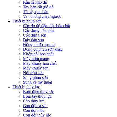
Rùa cắt gió đá
Tay hàn cắt gió đá
Tủ sấy que hàn
Van chống cháy ngược
Thiết bị phun sơn
Cốc đo độ đậm đặc hóa chất
Cốc đựng hóa chất
Cốc đựng sơn
Dây dẫn sơn
Đồng hồ đo áp suất
Dụng cụ phun sơn khác
Khớp nối hóa chất
Máy bơm màng
Máy khuấy hóa chất
Máy khuấy sơn
Nồi trộn sơn
Súng phun sơn
Súng vẽ mỹ thuật
Thiết bị thủy lực
Bơm điện thủy lực
Bơm tay thủy lực
Cảo thủy lực
Con đội cá sấu
Con đội móc
Con đội thủy lực