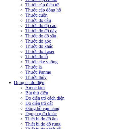
Thước cặp điện tử
Thước cặp đồng hồ
Thước cuộn
Thước đo dầu
Thước đo độ cao
Thước đo độ dày
Thước đo độ sâu
Thước đo góc
Thước đo khác
Thước đo Laser
Thước đo lỗ
Thước eke vuông
Thước lá
Thước Panme
Thước thủy
Dụng cụ đo điện
Ampe kìm
Bút thử điện
Đo điện trở cách điện
Đo điện trở đất
Đồng hồ vạn năng
Dụng cụ đo khác
Thiết bị đo độ ẩm
Thiết bị đo độ rung