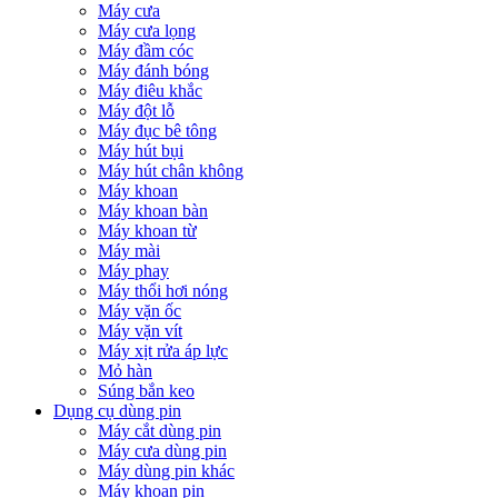
Máy cưa
Máy cưa lọng
Máy đầm cóc
Máy đánh bóng
Máy điêu khắc
Máy đột lỗ
Máy đục bê tông
Máy hút bụi
Máy hút chân không
Máy khoan
Máy khoan bàn
Máy khoan từ
Máy mài
Máy phay
Máy thổi hơi nóng
Máy vặn ốc
Máy vặn vít
Máy xịt rửa áp lực
Mỏ hàn
Súng bắn keo
Dụng cụ dùng pin
Máy cắt dùng pin
Máy cưa dùng pin
Máy dùng pin khác
Máy khoan pin