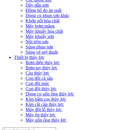
Dây dẫn sơn
Đồng hồ đo áp suất
Dụng cụ phun sơn khác
Khớp nối hóa chất
Máy bơm màng
Máy khuấy hóa chất
Máy khuấy sơn
Nồi trộn sơn
Súng phun sơn
Súng vẽ mỹ thuật
Thiết bị thủy lực
Bơm điện thủy lực
Bơm tay thủy lực
Cảo thủy lực
Con đội cá sấu
Con đội móc
Con đội thủy lực
Dụng cụ uốn ống thủy lực
Kìm bấm cos thủy lực
Kìm cắt cáp thủy lực
Máy đột lỗ thủy lực
Máy ép thủy lực
Máy uốn ống thủy lực