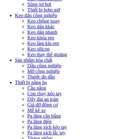
Súng xịt hơi
Thiết bị bơm mỡ
Keo dán công nghiệp
Keo chống xoay
Keo dán khác
Keo dán nhanh
Keo khóa ren
Keo làm kín ren
Keo silicon
Keo thay thế gioăng
Sản phẩm hóa chất
Dầu công nghiệp
Mỡ công nghiệp
Thước đo dầu
Thiết bị nâng hạ
Cầu nâng
Con chạy kéo tay
Dây đai an toàn
Giá đỡ động cơ
Mễ kê xe
Pa lăng cân bằng
Pa lăng điện
Pa lăng xích kéo tay
Pa lăng xích lắc tay
Thang nhôm