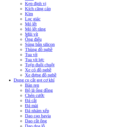
Kẹp định vị
Kích căng cáp
Kìm
Lục giác
Mỏ lết
Mỏ lết răng
Mũi vít
Ống điếu
Súng bắn silicon
Thùng đồ nghề
Tua vít
Tua vít lực
Tuýp đuôi chuột
Xe có đồ nghề
Xe đựng đồ nghề
Dụng cụ cắt gọt cơ khí
Bàn ren
Bộ lã ống đồng
Chén cước
Đá cắt
Đá mài
Đá nhám xếp
Dao cạo bavia
Dao cắt ống
Dao doa lỗ