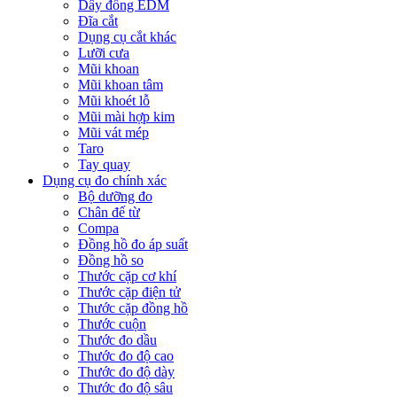
Dây đồng EDM
Đĩa cắt
Dụng cụ cắt khác
Lưỡi cưa
Mũi khoan
Mũi khoan tâm
Mũi khoét lỗ
Mũi mài hợp kim
Mũi vát mép
Taro
Tay quay
Dụng cụ đo chính xác
Bộ dưỡng đo
Chân đế từ
Compa
Đồng hồ đo áp suất
Đồng hồ so
Thước cặp cơ khí
Thước cặp điện tử
Thước cặp đồng hồ
Thước cuộn
Thước đo dầu
Thước đo độ cao
Thước đo độ dày
Thước đo độ sâu