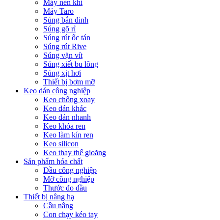
Máy nén khí
Máy Taro
Súng bắn đinh
Súng gõ rỉ
Súng rút ốc tán
Súng rút Rive
Súng vặn vít
Súng xiết bu lông
Súng xịt hơi
Thiết bị bơm mỡ
Keo dán công nghiệp
Keo chống xoay
Keo dán khác
Keo dán nhanh
Keo khóa ren
Keo làm kín ren
Keo silicon
Keo thay thế gioăng
Sản phẩm hóa chất
Dầu công nghiệp
Mỡ công nghiệp
Thước đo dầu
Thiết bị nâng hạ
Cầu nâng
Con chạy kéo tay