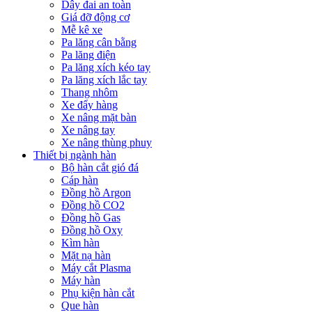
Dây đai an toàn
Giá đỡ động cơ
Mễ kê xe
Pa lăng cân bằng
Pa lăng điện
Pa lăng xích kéo tay
Pa lăng xích lắc tay
Thang nhôm
Xe đẩy hàng
Xe nâng mặt bàn
Xe nâng tay
Xe nâng thùng phuy
Thiết bị ngành hàn
Bộ hàn cắt gió đá
Cáp hàn
Đồng hồ Argon
Đồng hồ CO2
Đồng hồ Gas
Đồng hồ Oxy
Kìm hàn
Mặt nạ hàn
Máy cắt Plasma
Máy hàn
Phụ kiện hàn cắt
Que hàn