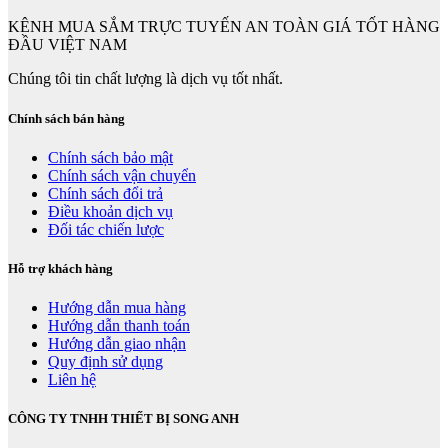
KÊNH MUA SẮM TRỰC TUYẾN AN TOÀN GIÁ TỐT HÀNG
ĐẦU VIỆT NAM
Chúng tôi tin chất lượng là dịch vụ tốt nhất.
Chính sách bán hàng
Chính sách bảo mật
Chính sách vận chuyển
Chính sách đổi trả
Điều khoản dịch vụ
Đối tác chiến lược
Hỗ trợ khách hàng
Hướng dẫn mua hàng
Hướng dẫn thanh toán
Hướng dẫn giao nhận
Quy định sử dụng
Liên hệ
CÔNG TY TNHH THIẾT BỊ SONG ANH