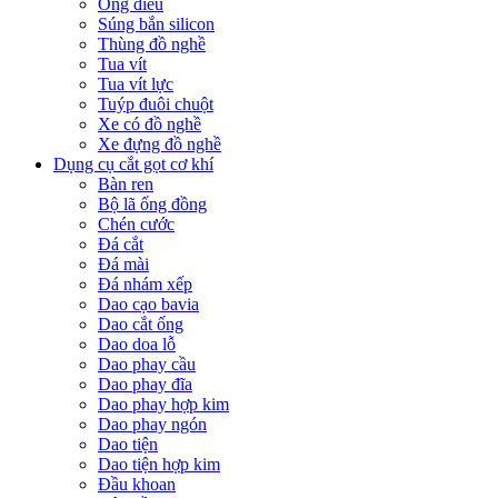
Ống điếu
Súng bắn silicon
Thùng đồ nghề
Tua vít
Tua vít lực
Tuýp đuôi chuột
Xe có đồ nghề
Xe đựng đồ nghề
Dụng cụ cắt gọt cơ khí
Bàn ren
Bộ lã ống đồng
Chén cước
Đá cắt
Đá mài
Đá nhám xếp
Dao cạo bavia
Dao cắt ống
Dao doa lỗ
Dao phay cầu
Dao phay đĩa
Dao phay hợp kim
Dao phay ngón
Dao tiện
Dao tiện hợp kim
Đầu khoan