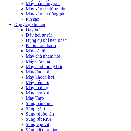
Máy mài dùng pin
Máy vặn ốc dùng pin
Máy vặn vít dùng pin
Pin sạc
Dụng cụ khí nén
Dây hơi
Dây hơi tự rút
Dụng cụ khí nén khác
Khớp nối nhanh
Máy cắt tôn
Máy chà nhám hơi
Máy cưa dũa
Máy đánh bóng hơi
Máy đục hơi
Máy khoan hơi
Máy mài hơi
Máy mài trụ
Máy nén khí
Máy Taro
Súng bắn đinh
Súng gõ rỉ
Súng rút ốc tán
Súng rút Rive
Súng vặn vít
Súng xiết bu lông