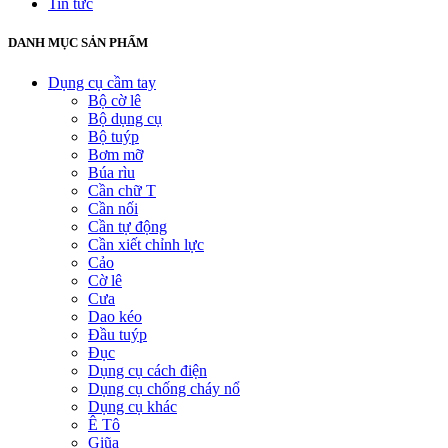
Tin tức
DANH MỤC SẢN PHẨM
Dụng cụ cầm tay
Bộ cờ lê
Bộ dụng cụ
Bộ tuýp
Bơm mỡ
Búa rìu
Cần chữ T
Cần nối
Cần tự động
Cần xiết chỉnh lực
Cảo
Cờ lê
Cưa
Dao kéo
Đầu tuýp
Đục
Dụng cụ cách điện
Dụng cụ chống cháy nổ
Dụng cụ khác
Ê Tô
Giũa