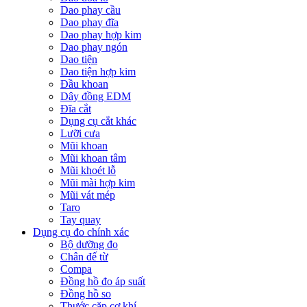
Dao phay cầu
Dao phay đĩa
Dao phay hợp kim
Dao phay ngón
Dao tiện
Dao tiện hợp kim
Đầu khoan
Dây đồng EDM
Đĩa cắt
Dụng cụ cắt khác
Lưỡi cưa
Mũi khoan
Mũi khoan tâm
Mũi khoét lỗ
Mũi mài hợp kim
Mũi vát mép
Taro
Tay quay
Dụng cụ đo chính xác
Bộ dưỡng đo
Chân đế từ
Compa
Đồng hồ đo áp suất
Đồng hồ so
Thước cặp cơ khí