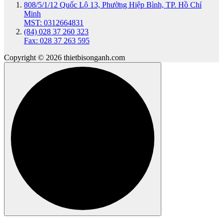
808/5/1/12 Quốc Lộ 13, Phường Hiệp Bình, TP. Hồ Chí
Minh
MST: 0312664831
(84) 028 37 260 323
Fax: 028 37 263 595
Copyright © 2026 thietbisonganh.com