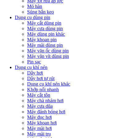
Máy xịt rửa áp lực
Mỏ hàn
Súng bắn keo
Dụng cụ dùng pin
Máy cắt dùng pin
Máy cưa dùng pin
Máy dùng pin khác
Máy khoan pin
Máy mài dùng pin
Máy vặn ốc dùng pin
Máy vặn vít dùng pin
Pin sạc
Dụng cụ khí nén
Dây hơi
Dây hơi tự rút
Dụng cụ khí nén khác
Khớp nối nhanh
Máy cắt tôn
Máy chà nhám hơi
Máy cưa dũa
Máy đánh bóng hơi
Máy đục hơi
Máy khoan hơi
Máy mài hơi
Máy mài trụ